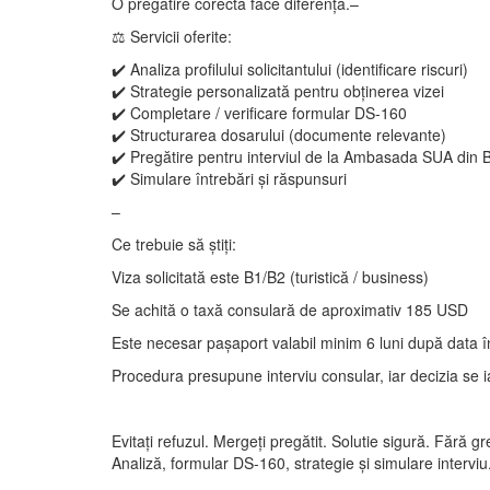
O pregătire corectă face diferența.–
⚖️ Servicii oferite:
✔️ Analiza profilului solicitantului (identificare riscuri)
✔️ Strategie personalizată pentru obținerea vizei
✔️ Completare / verificare formular DS-160
✔️ Structurarea dosarului (documente relevante)
✔️ Pregătire pentru interviul de la Ambasada SUA din 
✔️ Simulare întrebări și răspunsuri
–
Ce trebuie să știți:
Viza solicitată este B1/B2 (turistică / business)
Se achită o taxă consulară de aproximativ 185 USD
Este necesar pașaport valabil minim 6 luni după data în
Procedura presupune interviu consular, iar decizia se i
Evitați refuzul. Mergeți pregătit. Solutie sigură. Fără 
Analiză, formular DS-160, strategie și simulare interviu