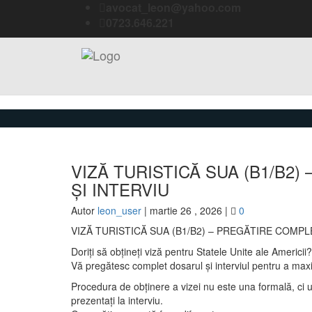
avocat_leon@yahoo.com
0723.646.221
VIZĂ TURISTICĂ SUA (B1/B2
ȘI INTERVIU
Autor
leon_user
|
martie 26 , 2026
|
0
VIZĂ TURISTICĂ SUA (B1/B2) – PREGĂTIRE COMPL
Doriți să obțineți viză pentru Statele Unite ale Americii?
Vă pregătesc complet dosarul și interviul pentru a ma
Procedura de obținere a vizei nu este una formală, ci u
prezentați la interviu.