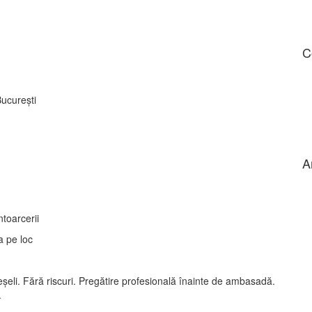
C
București
A
toarcerii
a pe loc
greșeli. Fără riscuri. Pregătire profesională înainte de ambasadă.
.