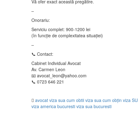
Vă ofer exact această pregătire.
–
Onorariu:
Serviciu complet: 900-1200 lei
(în funcție de complexitatea situației)
–
📞 Contact:
Cabinet Individual Avocat
Av. Carmen Leon
📧 avocat_leon@yahoo.com
📞 0723 646 221
avocat viza sua
cum obtii viza sua
cum obțin viza S
viza america bucuresti
viza sua bucuresti