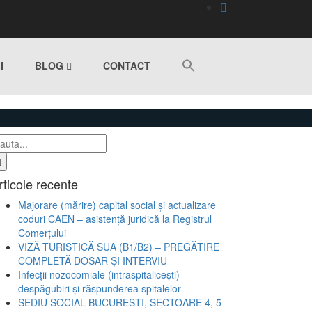
I
BLOG
CONTACT
rticole recente
Majorare (mărire) capital social și actualizare
coduri CAEN – asistență juridică la Registrul
Comerțului
VIZĂ TURISTICĂ SUA (B1/B2) – PREGĂTIRE
COMPLETĂ DOSAR ȘI INTERVIU
Infecții nozocomiale (intraspitalicești) –
despăgubiri și răspunderea spitalelor
SEDIU SOCIAL BUCURESTI, SECTOARE 4, 5