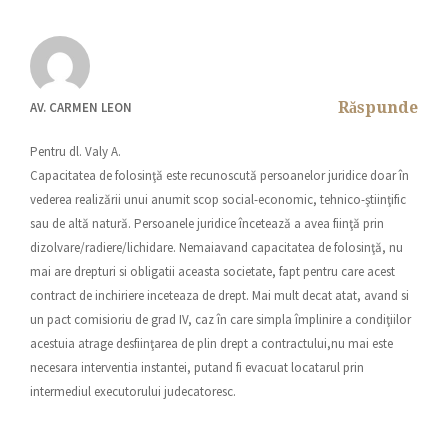
Răspunde
AV. CARMEN LEON
Pentru dl. Valy A.
Capacitatea de folosinţă este recunoscută persoanelor juridice doar în
vederea realizării unui anumit scop social-economic, tehnico-ştiinţific
sau de altă natură. Persoanele juridice încetează a avea fiinţă prin
dizolvare/radiere/lichidare. Nemaiavand capacitatea de folosinţă, nu
mai are drepturi si obligatii aceasta societate, fapt pentru care acest
contract de inchiriere inceteaza de drept. Mai mult decat atat, avand si
un pact comisioriu de grad IV, caz în care simpla împlinire a condiţiilor
acestuia atrage desfiinţarea de plin drept a contractului,nu mai este
necesara interventia instantei, putand fi evacuat locatarul prin
intermediul executorului judecatoresc.