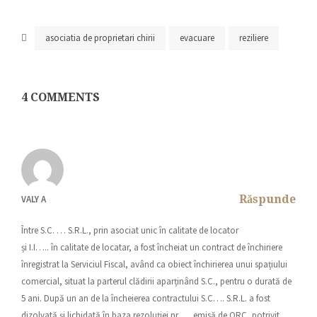
asociatia de proprietari chirii
evacuare
reziliere
4 COMMENTS
Răspunde
VALY A
Între S.C. … S.R.L., prin asociat unic în calitate de locator
și I.I….. în calitate de locatar, a fost încheiat un contract de închiriere
înregistrat la Serviciul Fiscal, având ca obiect închirierea unui spațiului
comercial, situat la parterul clădirii aparținând S.C., pentru o durată de
5 ani. După un an de la încheierea contractului S.C…. S.R.L. a fost
dizolvată și lichidată în baza rezoluției nr. … emisă de ORC, potrivit