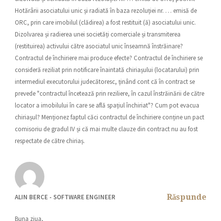
Hotărârii asociatului unic și radiată în baza rezoluției nr. … emisă de
ORC, prin care imobilul (clădirea) a fost restituit (ă) asociatului unic.
Dizolvarea și radierea unei societăți comerciale și transmiterea
(restituirea) activului către asociatul unic înseamnă înstrăinare?
Contractul de închiriere mai produce efecte? Contractul de închiriere se
consideră reziliat prin notificare înaintată chiriașului (locatarului) prin
intermediul executorului judecătoresc, ținând cont că în contract se
prevede "contractul încetează prin reziliere, în cazul înstrăinării de către
locator a imobilului în care se află spațiul închiriat"? Cum pot evacua
chiriașul? Menționez faptul căci contractul de închiriere conține un pact
comisoriu de gradul IV și că mai multe clauze din contract nu au fost
respectate de către chiriaș.
Răspunde
ALIN BERCE - SOFTWARE ENGINEER
Buna ziua,