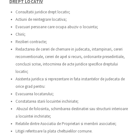
DREPT LOCATIV
Consultatii juridice drept locativ;​
Actiuni de reintegrare locativa;
Evacuari persoane care ocupa abuziv o locuinta;
Chirii;
Rezilieri contracte;
Redactarea de cereri de chemare in judecata, intampinari, cereri
reconventionale, cereri de apel si recurs, ordonante presedintiale,
concluzii scrise, intocmirea de acte juridice specifice dreptului
locativ;
Asistenta juridica si reprezentare in fata instantelor de judecata de
orice grad pentru:​
Evacuarea locatarului;
Constatarea starii locuintei inchiriate;
Abuzul de folosinta, schimbarea destinatiei sau structurii interioare
a locuintei inchiriate;
Relatiile dintre Asociatia de Proprietari si membrii asociatiei;
Litigii referitoare la plata cheltuielilor comune.​