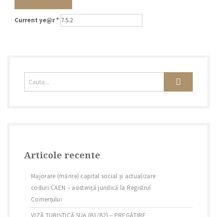
Current ye@r
*
Articole recente
Majorare (mărire) capital social și actualizare
coduri CAEN – asistență juridică la Registrul
Comerțului
VIZĂ TURISTICĂ SUA (B1/B2) – PREGĂTIRE