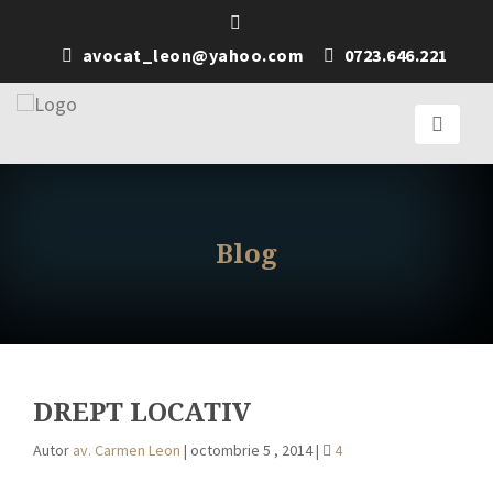
avocat_leon@yahoo.com
0723.646.221
Blog
DREPT LOCATIV
Autor
av. Carmen Leon
|
octombrie 5 , 2014
|
4