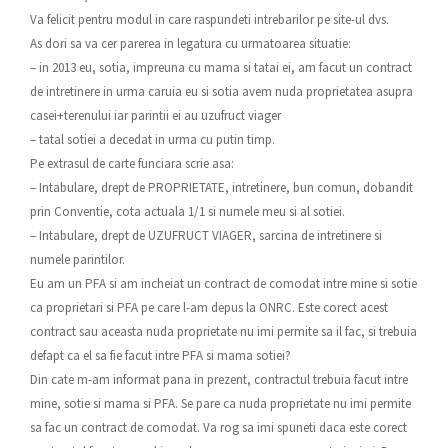
Va felicit pentru modul in care raspundeti intrebarilor pe site-ul dvs.
As dori sa va cer parerea in legatura cu urmatoarea situatie:
– in 2013 eu, sotia, impreuna cu mama si tatai ei, am facut un contract
de intretinere in urma caruia eu si sotia avem nuda proprietatea asupra
casei+terenului iar parintii ei au uzufruct viager
– tatal sotiei a decedat in urma cu putin timp.
Pe extrasul de carte funciara scrie asa:
– Intabulare, drept de PROPRIETATE, intretinere, bun comun, dobandit
prin Conventie, cota actuala 1/1 si numele meu si al sotiei.
– Intabulare, drept de UZUFRUCT VIAGER, sarcina de intretinere si
numele parintilor.
Eu am un PFA si am incheiat un contract de comodat intre mine si sotie
ca proprietari si PFA pe care l-am depus la ONRC. Este corect acest
contract sau aceasta nuda proprietate nu imi permite sa il fac, si trebuia
defapt ca el sa fie facut intre PFA si mama sotiei?
Din cate m-am informat pana in prezent, contractul trebuia facut intre
mine, sotie si mama si PFA. Se pare ca nuda proprietate nu imi permite
sa fac un contract de comodat. Va rog sa imi spuneti daca este corect