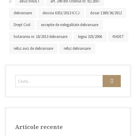
abuz RADET
art. 249 din Ordinul nr. 91/2007
debransare
decizia 6351/2013 ICCJ
dosar 1389/36/2012
Drept Civil
exceptie de nelegalitate debransare
hotararea nr. 18/2013 debransare
legea 325/2006
RADET
refuz aviz de debransare
refuz debransare
Articole recente