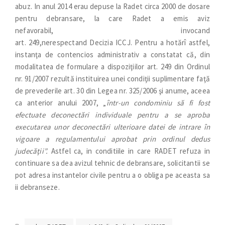
abuz. In anul 2014 erau depuse la Radet circa 2000 de dosare
pentru debransare, la care Radet a emis aviz
nefavorabil, invocand
art. 249,nerespectand Decizia ICCJ. Pentru a hotărî astfel,
instanţa de contencios administrativ a constatat că, din
modalitatea de formulare a dispoziţiilor art. 249 din Ordinul
nr. 91/2007 rezultă instituirea unei condiţii suplimentare faţă
de prevederile art. 30 din Legea nr. 325/2006 şi anume, aceea
ca anterior anului 2007, „
într-un condominiu să fi fost
efectuate deconectări individuale pentru a se aproba
executarea unor deconectări ulterioare datei de intrare în
vigoare a regulamentului aprobat prin ordinul dedus
judecăţii”.
Astfel ca, in conditiile in care RADET refuza in
continuare sa dea avizul tehnic de debransare, solicitantii se
pot adresa instantelor civile pentru a o obliga pe aceasta sa
ii debranseze.