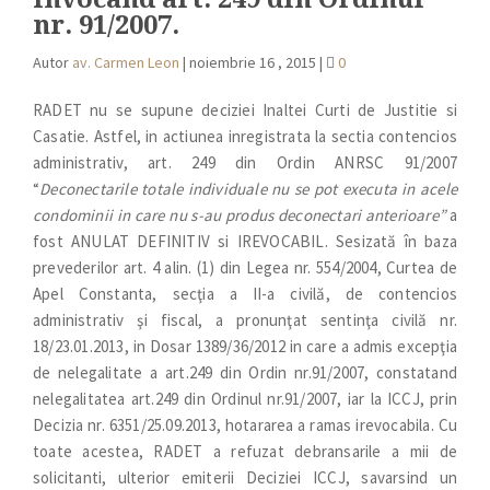
nr. 91/2007.
Autor
av. Carmen Leon
|
noiembrie 16 , 2015
|
0
RADET nu se supune deciziei Inaltei Curti de Justitie si
Casatie. Astfel, in actiunea inregistrata la sectia contencios
administrativ, art. 249 din Ordin ANRSC 91/2007
“
Deconectarile totale individuale nu se pot executa in acele
condominii in care nu s-au produs deconectari anterioare”
a
fost ANULAT DEFINITIV si IREVOCABIL. Sesizată în baza
prevederilor art. 4 alin. (1) din Legea nr. 554/2004, Curtea de
Apel Constanta, secţia a II-a civilă, de contencios
administrativ şi fiscal, a pronunţat sentinţa civilă nr.
18/23.01.2013, in Dosar 1389/36/2012 in care a admis excepţia
de nelegalitate a art.249 din Ordin nr.91/2007, constatand
nelegalitatea art.249 din Ordinul nr.91/2007, iar la ICCJ, prin
Decizia nr. 6351/25.09.2013, hotararea a ramas irevocabila. Cu
toate acestea, RADET a refuzat debransarile a mii de
solicitanti, ulterior emiterii Deciziei ICCJ, savarsind un