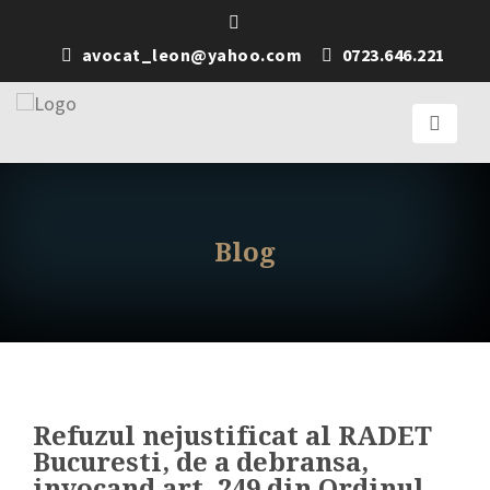
avocat_leon@yahoo.com
0723.646.221
Blog
Refuzul nejustificat al RADET
Bucuresti, de a debransa,
invocand art. 249 din Ordinul