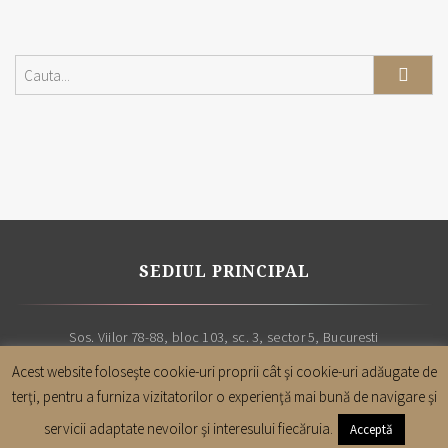
SEDIUL PRINCIPAL
Sos. Viilor 78-88, bloc 103, sc. 3, sector 5, Bucuresti
Acest website foloseşte cookie-uri proprii cât şi cookie-uri adăugate de
terţi, pentru a furniza vizitatorilor o experienţă mai bună de navigare şi
servicii adaptate nevoilor şi interesului fiecăruia.
Acceptă
Copyright |
Cabinet avocatura Leon & Asociatii
| Toate drepturile sunt