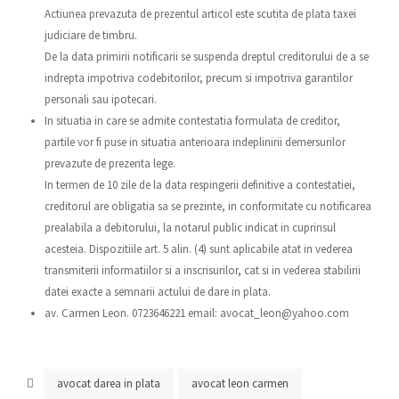
Actiunea prevazuta de prezentul articol este scutita de plata taxei
judiciare de timbru.
De la data primirii notificarii se suspenda dreptul creditorului de a se
indrepta impotriva codebitorilor, precum si impotriva garantilor
personali sau ipotecari.
In situatia in care se admite contestatia formulata de creditor,
partile vor fi puse in situatia anterioara indeplinirii demersurilor
prevazute de prezenta lege.
In termen de 10 zile de la data respingerii definitive a contestatiei,
creditorul are obligatia sa se prezinte, in conformitate cu notificarea
prealabila a debitorului, la notarul public indicat in cuprinsul
acesteia. Dispozitiile art. 5 alin. (4) sunt aplicabile atat in vederea
transmiterii informatiilor si a inscrisurilor, cat si in vederea stabilirii
datei exacte a semnarii actului de dare in plata.
av. Carmen Leon. 0723646221 email: avocat_leon@yahoo.com
avocat darea in plata
avocat leon carmen