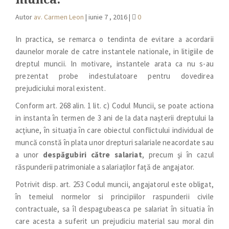
Autor
av. Carmen Leon
|
iunie 7 , 2016
|
0
In practica, se remarca o tendinta de evitare a acordarii
daunelor morale de catre instantele nationale, in litigiile de
dreptul muncii. In motivare, instantele arata ca nu s-au
prezentat probe indestulatoare pentru dovedirea
prejudiciului moral existent.
Conform art. 268 alin. 1 lit. c) Codul Muncii, se poate actiona
in instanta în termen de 3 ani de la data naşterii dreptului la
acţiune, în situaţia în care obiectul conflictului individual de
muncă constă în plata unor drepturi salariale neacordate sau
a unor
despăgubiri către salariat
, precum şi în cazul
răspunderii patrimoniale a salariaţilor faţă de angajator.
Potrivit disp. art. 253 Codul muncii, angajatorul este obligat,
în temeiul normelor si principiilor raspunderii civile
contractuale, sa îl despagubeasca pe salariat în situatia în
care acesta a suferit un prejudiciu material sau moral din