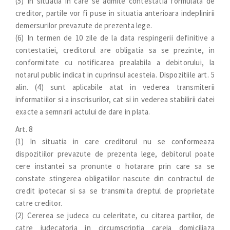
(5) In situatia in care se admite contestatia formulata de
creditor, partile vor fi puse in situatia anterioara indeplinirii
demersurilor prevazute de prezenta lege.
(6) In termen de 10 zile de la data respingerii definitive a
contestatiei, creditorul are obligatia sa se prezinte, in
conformitate cu notificarea prealabila a debitorului, la
notarul public indicat in cuprinsul acesteia. Dispozitiile art. 5
alin. (4) sunt aplicabile atat in vederea transmiterii
informatiilor si a inscrisurilor, cat si in vederea stabilirii datei
exacte a semnarii actului de dare in plata.
Art. 8
(1) In situatia in care creditorul nu se conformeaza
dispozitiilor prevazute de prezenta lege, debitorul poate
cere instantei sa pronunte o hotarare prin care sa se
constate stingerea obligatiilor nascute din contractul de
credit ipotecar si sa se transmita dreptul de proprietate
catre creditor.
(2) Cererea se judeca cu celeritate, cu citarea partilor, de
catre judecatoria in circumscriptia careia domiciliaza