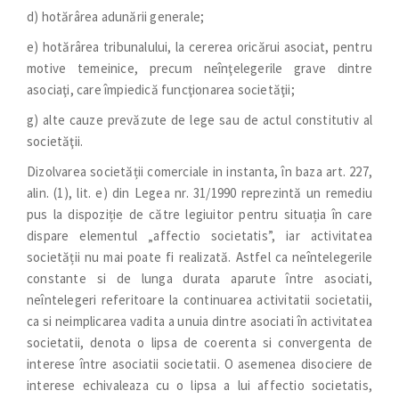
d) hotărârea adunării generale;
e) hotărârea tribunalului, la cererea oricărui asociat, pentru
motive temeinice, precum neînţelegerile grave dintre
asociaţi, care împiedică funcţionarea societăţii;
g) alte cauze prevăzute de lege sau de actul constitutiv al
societăţii.
Dizolvarea societății comerciale in instanta, în baza art. 227,
alin. (1), lit. e) din Legea nr. 31/1990 reprezintă un remediu
pus la dispoziție de către legiuitor pentru situația în care
dispare elementul „affectio societatis”, iar activitatea
societății nu mai poate fi realizată. Astfel ca neîntelegerile
constante si de lunga durata aparute între asociati,
neîntelegeri referitoare la continuarea activitatii societatii,
ca si neimplicarea vadita a unuia dintre asociati în activitatea
societatii, denota o lipsa de coerenta si convergenta de
interese între asociatii societatii. O asemenea disociere de
interese echivaleaza cu o lipsa a lui affectio societatis,