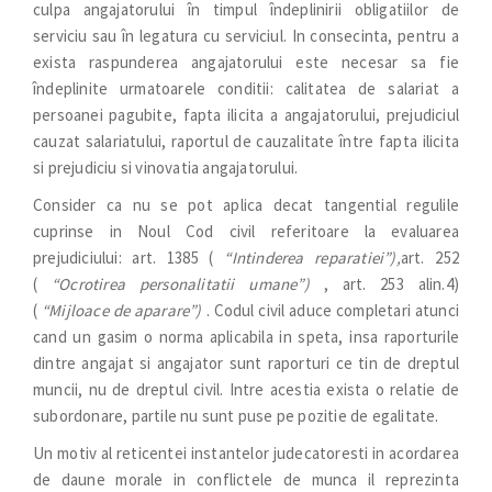
culpa angajatorului în timpul îndeplinirii obligatiilor de
serviciu sau în legatura cu serviciul. In consecinta, pentru a
exista raspunderea angajatorului este necesar sa fie
îndeplinite urmatoarele conditii: calitatea de salariat a
persoanei pagubite, fapta ilicita a angajatorului, prejudiciul
cauzat salariatului, raportul de cauzalitate între fapta ilicita
si prejudiciu si vinovatia angajatorului.
Consider ca nu se pot aplica decat tangential regulile
cuprinse in Noul Cod civil referitoare la evaluarea
prejudiciului: art. 1385 (
“Intinderea reparatiei”),
art. 252
(
“Ocrotirea personalitatii umane”)
, art. 253 alin.4)
(
“Mijloace de aparare”)
. Codul civil aduce completari atunci
cand un gasim o norma aplicabila in speta, insa raporturile
dintre angajat si angajator sunt raporturi ce tin de dreptul
muncii, nu de dreptul civil. Intre acestia exista o relatie de
subordonare, partile nu sunt puse pe pozitie de egalitate.
Un motiv al reticentei instantelor judecatoresti in acordarea
de daune morale in conflictele de munca il reprezinta