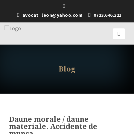
avocat_leon@yahoo.com
0723.646.221
Blog
Daune morale / daune
materiale. Accidente de
munca.