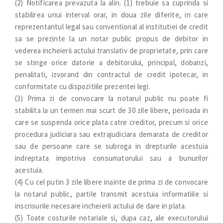
(2) Notificarea prevazuta la alin. (1) trebuie sa cuprinda si
stabilirea unui interval orar, in doua zile diferite, in care
reprezentantul legal sau conventional al institutiei de credit
sa se prezinte la un notar public propus de debitor in
vederea incheierii actului translativ de proprietate, prin care
se stinge orice datorie a debitorului, principal, dobanzi,
penalitati, izvorand din contractul de credit ipotecar, in
conformitate cu dispozitiile prezentei legi.
(3) Prima zi de convocare la notarul public nu poate fi
stabilita la un termen mai scurt de 30 zile libere, perioada in
care se suspenda orice plata catre creditor, precum si orice
procedura judiciara sau extrajudiciara demarata de creditor
sau de persoane care se subroga in drepturile acestuia
indreptata impotriva consumatorului sau a bunurilor
acestuia.
(4) Cu cel putin 3 zile libere inainte de prima zi de convocare
la notarul public, partile transmit acestuia informatiile si
inscrisurile necesare incheierii actului de dare in plata.
(5) Toate costurile notariale si, dupa caz, ale executorului