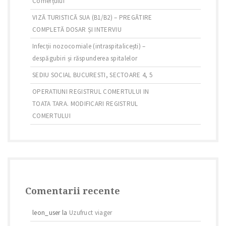
Comerțului
VIZĂ TURISTICĂ SUA (B1/B2) – PREGĂTIRE
COMPLETĂ DOSAR ȘI INTERVIU
Infecții nozocomiale (intraspitalicești) –
despăgubiri și răspunderea spitalelor
SEDIU SOCIAL BUCURESTI, SECTOARE 4, 5
OPERATIUNI REGISTRUL COMERTULUI IN
TOATA TARA. MODIFICARI REGISTRUL
COMERTULUI
Comentarii recente
leon_user
la
Uzufruct viager