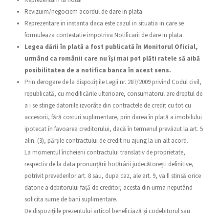
Revizuim/negociem acordul de dare in plata
Reprezentare in instanta daca este cazul in situatia in care se
formuleaza contestatie impotriva Notificarii de dare in plata.
Legea dării în plată a fost publicată în Monitorul Oficial,
urmând ca românii care nu îşi mai pot plăti ratele să aibă
posibilitatea de a notifica banca în acest sens.
Prin derogare de la dispozițiile Legii nr. 287/2009 privind Codul civil,
republicată, cu modificările ulterioare, consumatorul are dreptul de
a i se stinge datoriile izvorâte din contractele de credit cu tot cu
accesorii, fără costuri suplimentare, prin darea în plată a imobilului
ipotecat în favoarea creditorului, dacă în termenul prevăzut la art. 5
alin. (3), părțile contractului de credit nu ajung la un alt acord.
La momentul încheierii contractului translativ de proprietate,
respectiv de la data pronunțării hotărârii judecătorești definitive,
potrivit prevederilor art. 8 sau, dupa caz, ale art. 9, va fi stinsă orice
datorie a debitorului față de creditor, acesta din urma neputând
solicita sume de bani suplimentare.
De dispozițiile prezentului articol beneficiază și codebitorul sau