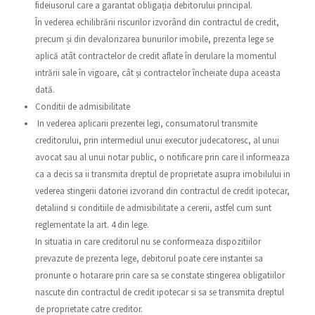
fideiusorul care a garantat obligația debitorului principal.
În vederea echilibrării riscurilor izvorând din contractul de credit,
precum și din devalorizarea bunurilor imobile, prezenta lege se
aplică atât contractelor de credit aflate în derulare la momentul
intrării sale în vigoare, cât și contractelor încheiate dupa aceasta
dată.
Conditii de admisibilitate
In vederea aplicarii prezentei legi, consumatorul transmite
creditorului, prin intermediul unui executor judecatoresc, al unui
avocat sau al unui notar public, o notificare prin care il informeaza
ca a decis sa ii transmita dreptul de proprietate asupra imobilului in
vederea stingerii datoriei izvorand din contractul de credit ipotecar,
detaliind si conditiile de admisibilitate a cererii, astfel cum sunt
reglementate la art. 4 din lege.
In situatia in care creditorul nu se conformeaza dispozitiilor
prevazute de prezenta lege, debitorul poate cere instantei sa
pronunte o hotarare prin care sa se constate stingerea obligatiilor
nascute din contractul de credit ipotecar si sa se transmita dreptul
de proprietate catre creditor.