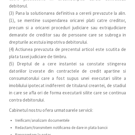
debitorul.
(3) Pana la solutionarea definitiva a cererii prevazute la alin.
(1), se mentine suspendarea oricarei plati catre creditor,
precum si a oricarei proceduri judiciare sau extrajudiciare
demarate de creditor sau de persoane care se subroga in
drepturile acestuia impotriva debitorului.
(4) Actiunea prevazuta de prezentul articol este scutita de
plata taxei judiciare de timbru.
(5) Dreptul de a cere instantei sa constate stingerea
datoriilor izvorate din contractele de credit apartine si
consumatorului care a fost supus unei executari silite a
imobilului ipotecat indiferent de titularul creantei, de stadiul
in care se afla ori de forma executarii silite care se continua
contra debitorului.
Cabinetul nostru ofera urmatoarele servicii:
Verificam/analizam documentele
Redactam/transmitem notificarea de dare in plata bancii
Reprezentam la notar