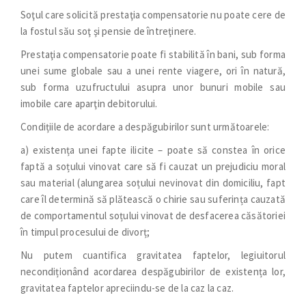
Soţul care solicită prestaţia compensatorie nu poate cere de
la fostul său soţ şi pensie de întreţinere.
Prestaţia compensatorie poate fi stabilită în bani, sub forma
unei sume globale sau a unei rente viagere, ori în natură,
sub forma uzufructului asupra unor bunuri mobile sau
imobile care aparţin debitorului.
Condițiile de acordare a despăgubirilor sunt următoarele:
a) existența unei fapte ilicite – poate să constea în orice
faptă a soțului vinovat care să fi cauzat un prejudiciu moral
sau material (alungarea soțului nevinovat din domiciliu, fapt
care îl determină să plătească o chirie sau suferința cauzată
de comportamentul soțului vinovat de desfacerea căsătoriei
în timpul procesului de divorț;
Nu putem cuantifica gravitatea faptelor, legiuitorul
necondiționând acordarea despăgubirilor de existența lor,
gravitatea faptelor apreciindu-se de la caz la caz.