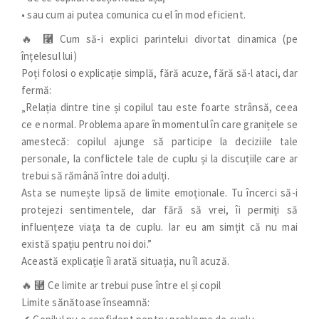
• sau cum ai putea comunica cu el în mod eficient.
🔥 ⿡ Cum să-i explici parintelui divortat dinamica (pe
înțelesul lui)
Poți folosi o explicație simplă, fără acuze, fără să-l ataci, dar
fermă:
„Relația dintre tine și copilul tau este foarte strânsă, ceea
ce e normal. Problema apare în momentul în care granițele se
amestecă: copilul ajunge să participe la deciziile tale
personale, la conflictele tale de cuplu și la discuțiile care ar
trebui să rămână între doi adulți.
Asta se numește lipsă de limite emoționale. Tu încerci să-i
protejezi sentimentele, dar fără să vrei, îi permiți să
influențeze viața ta de cuplu. Iar eu am simțit că nu mai
există spațiu pentru noi doi.”
Această explicație îi arată situația, nu îl acuză.
🔥 ⿢ Ce limite ar trebui puse între el și copil
Limite sănătoase înseamnă: