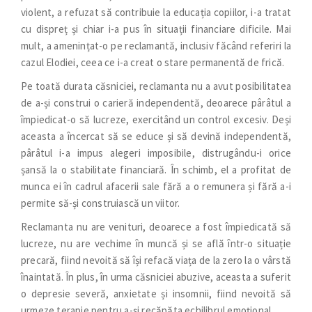
violent, a refuzat să contribuie la educația copiilor, i-a tratat
cu dispreț și chiar i-a pus în situații financiare dificile. Mai
mult, a amenințat-o pe reclamantă, inclusiv făcând referiri la
cazul Elodiei, ceea ce i-a creat o stare permanentă de frică.
Pe toată durata căsniciei, reclamanta nu a avut posibilitatea
de a-și construi o carieră independentă, deoarece pârâtul a
împiedicat-o să lucreze, exercitând un control excesiv. Deși
aceasta a încercat să se educe și să devină independentă,
pârâtul i-a impus alegeri imposibile, distrugându-i orice
șansă la o stabilitate financiară. În schimb, el a profitat de
munca ei în cadrul afacerii sale fără a o remunera și fără a-i
permite să-și construiască un viitor.
Reclamanta nu are venituri, deoarece a fost împiedicată să
lucreze, nu are vechime în muncă și se află într-o situație
precară, fiind nevoită să își refacă viața de la zero la o vârstă
înaintată. În plus, în urma căsniciei abuzive, aceasta a suferit
o depresie severă, anxietate și insomnii, fiind nevoită să
urmeze terapie pentru a-și recăpăta echilibrul emoțional.