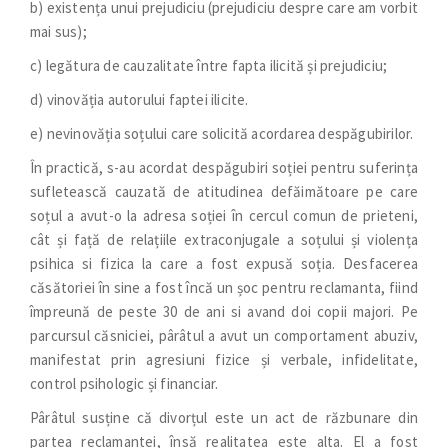
b) existența unui prejudiciu (prejudiciu despre care am vorbit
mai sus);
c) legătura de cauzalitate între fapta ilicită și prejudiciu;
d) vinovăția autorului faptei ilicite.
e) nevinovăția soțului care solicită acordarea despăgubirilor.
În practică, s-au acordat despăgubiri soției pentru suferința
sufletească cauzată de atitudinea defăimătoare pe care
soțul a avut-o la adresa soției în cercul comun de prieteni,
cât și față de relațiile extraconjugale a soțului și violența
psihica si fizica la care a fost expusă soția. Desfacerea
căsătoriei în sine a fost încă un șoc pentru reclamanta, fiind
împreună de peste 30 de ani si avand doi copii majori. Pe
parcursul căsniciei, pârâtul a avut un comportament abuziv,
manifestat prin agresiuni fizice și verbale, infidelitate,
control psihologic și financiar.
Pârâtul susține că divorțul este un act de răzbunare din
partea reclamantei, însă realitatea este alta. El a fost