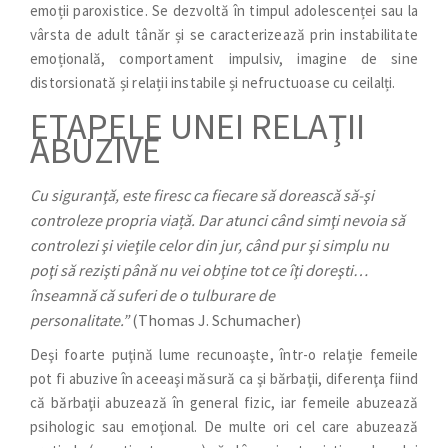
emoții paroxistice. Se dezvoltă în timpul adolescenței sau la
vârsta de adult tânăr și se caracterizează prin instabilitate
emoțională, comportament impulsiv, imagine de sine
distorsionată și relații instabile și nefructuoase cu ceilalți.
ETAPELE UNEI RELAŢII
ABUZIVE
Cu siguranţă, este firesc ca fiecare să dorească să-şi
controleze propria viață. Dar atunci când simţi nevoia să
controlezi şi vieţile celor din jur, când pur şi simplu nu
poţi să rezişti până nu vei obţine tot ce îţi doreşti…
înseamnă că suferi de o tulburare de
personalitate.”
(Thomas J. Schumacher)
Deşi foarte puţină lume recunoaşte, într-o relaţie femeile
pot fi abuzive în aceeaşi măsură ca şi bărbaţii, diferenţa fiind
că bărbaţii abuzează în general fizic, iar femeile abuzează
psihologic sau emoţional. De multe ori cel care abuzează