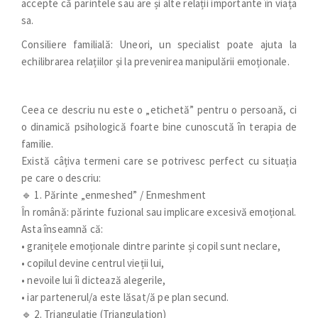
accepte că parintele sau are și alte relații importante în viața
sa.
Consiliere familială: Uneori, un specialist poate ajuta la
echilibrarea relațiilor și la prevenirea manipulării emoționale.
Ceea ce descriu nu este o „etichetă” pentru o persoană, ci
o dinamică psihologică foarte bine cunoscută în terapia de
familie.
Există câțiva termeni care se potrivesc perfect cu situația
pe care o descriu:
🔹 1. Părinte „enmeshed” / Enmeshment
În română: părinte fuzional sau implicare excesivă emoțional.
Asta înseamnă că:
• granițele emoționale dintre parinte și copil sunt neclare,
• copilul devine centrul vieții lui,
• nevoile lui îi dictează alegerile,
• iar partenerul/a este lăsat/ă pe plan secund.
🔹 2. Triangulație (Triangulation)