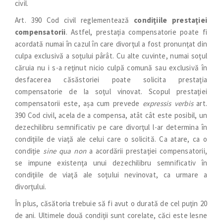
civil.
Art. 390 Cod civil reglementează
condiţiile prestaţiei
compensatorii
. Astfel, prestaţia compensatorie poate fi
acordată numai în cazul în care divorţul a fost pronunţat din
culpa exclusivă a soţului pârât. Cu alte cuvinte, numai soţul
căruia nu i s-a reţinut nicio culpă comună sau exclusivă în
desfacerea căsăstoriei poate solicita prestaţia
compensatorie de la soţul vinovat. Scopul prestaţiei
compensatorii este, așa cum prevede
expressis verbis
art.
390 Cod civil, acela de a compensa, atât cât este posibil, un
dezechilibru semnificativ pe care divorţul l-ar determina în
condiţiile de viaţă ale celui care o solicită. Ca atare, ca o
condiţie
sine qua non
a acordării prestaţiei compensatorii,
se impune existenţa unui dezechilibru semnificativ în
condiţiile de viaţă ale soţului nevinovat, ca urmare a
divorţului.
În plus, căsătoria trebuie să fi avut o durată de cel puţin 20
de ani. Ultimele două condiţii sunt corelate, căci este lesne