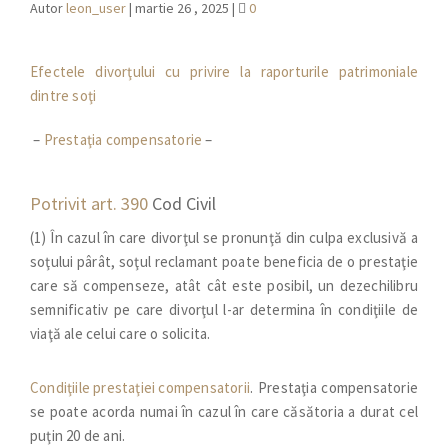
Autor
leon_user
|
martie 26 , 2025
|
0
Efectele divorţului cu privire la raporturile patrimoniale
dintre soţi
–
Prestaţia compensatorie
–
Potrivit art. 390
Cod Civil
(1) În cazul în care divorţul se pronunţă din culpa exclusivă a
soţului pârât, soţul reclamant poate beneficia de o prestaţie
care să compenseze, atât cât este posibil, un dezechilibru
semnificativ pe care divorţul l-ar determina în condiţiile de
viaţă ale celui care o solicita.
Condiţiile prestaţiei compensatorii
. Prestaţia compensatorie
se poate acorda numai în cazul în care căsătoria a durat cel
puţin 20 de ani.