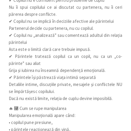
✔ Copilul nu e confident pentru probleme de cuplu
Nu îi spui copilului ce ai discutat cu partenera, nu îi ceri
părerea despre conflicte.
✔ Copilul nu se implică în deciziile afective ale părintelui
Partenerul decide cu partenera, nu cu copilul.
✔ Copilul nu „analizează” sau comentează adultul din relația
părintelui
Asta este o limită clară care trebuie impusă.
✔ Părintele tratează copilul ca un copil, nu ca un „co-
părinte” sau aliat
Grija și iubirea nu înseamnă dependență emoțională.
✔ Părintele își păstrează viața intimă separată
Detaliile intime, discuțiile private, mesajele și conflictele NU
se împărtășesc copilului.
Dacă nu există limite, relația de cuplu devine imposibilă.
🔥 ⿣ Cum se rupe manipularea
Manipularea emoțională apare când:
• copilul pune presiune,
• părintele reacționează din vină,