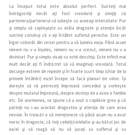
La început totul este absolut perfect. Sunteţi mai
îndrăgostiţi decât aţi fost vreodată şi simţiţi că
partenera/partenerul vă iubeşte cu aceeaşi intensitate. Pur
şi simplu vă copleşeşte cu atâta dragoste şi atenţie încât
sunteţi convinşi că v-aţi întâlnit sufletul pereche. Este un
înger coborât din ceruri pentru a vă lumina viața. Până acum
nimeni nu v-a înţeles, nimeni nu v-a crezut, nimeni nu v-a
divinizat. Pur şi simplu visaţi cu ochii deschişi. Este infinit mai
mult decât aţi fi îndrăznit să vă imaginaţi vreodată. Totul
decurge extrem de repede şi în foarte scurt timp (chiar de la
primele întâlniri) ea/el începe să facă planuri de viitor. Își
dorește să vă petreceți împreună concediul și vorbeşte
despre mutatul împreună, despre dorinţa de a avea o familie
etc. De asemenea, va spune că a avut o copilărie grea şi că
părinţii nu i-au acordat dragostea şi atenţia de care avea
nevoie. În treacăt o să menţioneze că până acum nu a avut
noroc în dragoste, că toţi ceilalţi/celelalte şi-au bătut joc de
ea/el şi vă roagă să nu vă jucaţi cu sufletul şi cu