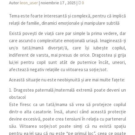
Autor
leon_user
|
noiembrie 17 , 2025
|
0
Tema este foarte interesantă și complexă, pentru că implică
relații de familie, dinamici emoționale și manipulare subtilă
Există povești de viață care par simple la prima vedere, dar
care ascund o complexitate emoțională uriașă. Imaginează-ți
un/o tată/mamă divorțat/ă, care își iubește copilul,
indiferent de varsta, mai presus de orice. Dragostea și grija
lui/ei pentru copil sunt atât de puternice încât, uneori,
afectează negativ relațiile cu viitoarea sa soție/sot.
Această situație nu este neobișnuită și are mai multe fațete:
1. Dragostea paternală/maternală extremă poate deveni un
obstacol
Este firesc ca un tată/mama să vrea să protejeze copilul
dintr-o alta casatorie. Însă, atunci când această protecție
devine excesivă, poate crea tensiuni în relația cu partenerul
său. Viitoarea soție/sot poate simți că nu există spațiu
pentru ea/el sau că nu este “pe primul loc”, ceea ce poate