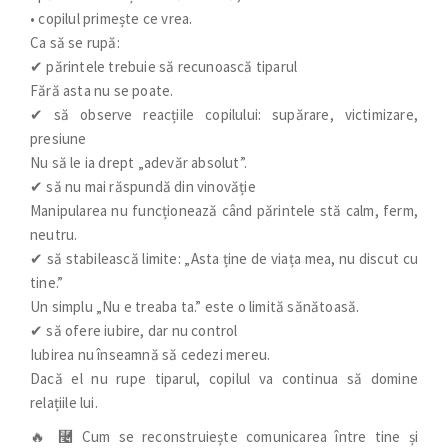
• copilul primește ce vrea.
Ca să se rupă:
✔ părintele trebuie să recunoască tiparul
Fără asta nu se poate.
✔ să observe reacțiile copilului: supărare, victimizare,
presiune
Nu să le ia drept „adevăr absolut”.
✔ să nu mai răspundă din vinovăție
Manipularea nu funcționează când părintele stă calm, ferm,
neutru.
✔ să stabilească limite: „Asta ține de viața mea, nu discut cu
tine.”
Un simplu „Nu e treaba ta.” este o limită sănătoasă.
✔ să ofere iubire, dar nu control
Iubirea nu înseamnă să cedezi mereu.
Dacă el nu rupe tiparul, copilul va continua să domine
relațiile lui.
🔥 ⿤ Cum se reconstruiește comunicarea între tine și