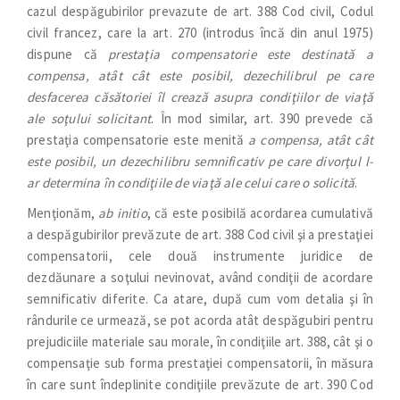
cazul despăgubirilor prevazute de art. 388 Cod civil, Codul
civil francez, care la art. 270 (introdus încă din anul 1975)
dispune că
prestaţia compensatorie este destinată a
compensa, atât cât este posibil, dezechilibrul pe care
desfacerea căsătoriei îl crează asupra condiţiilor de viaţă
ale soţului solicitant
. În mod similar, art. 390 prevede că
prestaţia compensatorie este menită
a compensa, atât cât
este posibil, un dezechilibru semnificativ pe care divorţul l-
ar determina în condiţiile de viaţă ale celui care o solicită
.
Menţionăm,
ab initio
, că este posibilă acordarea cumulativă
a despăgubirilor prevăzute de art. 388 Cod civil şi a prestaţiei
compensatorii, cele două instrumente juridice de
dezdăunare a soţului nevinovat, având condiţii de acordare
semnificativ diferite. Ca atare, după cum vom detalia şi în
rândurile ce urmează, se pot acorda atât despăgubiri pentru
prejudiciile materiale sau morale, în condiţiile art. 388, cât şi o
compensaţie sub forma prestaţiei compensatorii, în măsura
în care sunt îndeplinite condiţiile prevăzute de art. 390 Cod