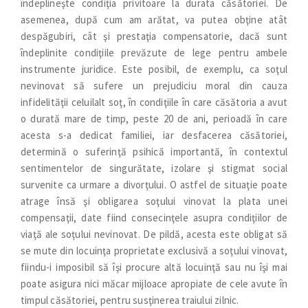
îndeplineşte condiţia privitoare la durata căsătoriei. De
asemenea, după cum am arătat, va putea obţine atât
despăgubiri, cât şi prestaţia compensatorie, dacă sunt
îndeplinite condiţiile prevăzute de lege pentru ambele
instrumente juridice. Este posibil, de exemplu, ca soţul
nevinovat să sufere un prejudiciu moral din cauza
infidelităţii celuilalt soţ, în condiţiile în care căsătoria a avut
o durată mare de timp, peste 20 de ani, perioadă în care
acesta s-a dedicat familiei, iar desfacerea căsătoriei,
determină o suferinţă psihică importantă, în contextul
sentimentelor de singurătate, izolare şi stigmat social
survenite ca urmare a divorţului. O astfel de situaţie poate
atrage însă şi obligarea soţului vinovat la plata unei
compensaţii, date fiind consecinţele asupra condiţiilor de
viaţă ale soţului nevinovat. De pildă, acesta este obligat să
se mute din locuinţa proprietate exclusivă a soţului vinovat,
fiindu-i imposibil să îşi procure altă locuinţă sau nu îşi mai
poate asigura nici măcar mijloace apropiate de cele avute în
timpul căsătoriei, pentru susţinerea traiului zilnic.