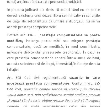
(cinci) ani, începând cu data pronunţării hotărârii.
În practica judiciară s-a decis că atunci când nu se poate
dovedi existenţa unui dezechilibru semnificativ în condiţiile
de viaţă ale solicitantului ca urmare a divorţului, nu se va
acorda prestaţia compensatorie.
Potrivit art. 394. –
prestaţia compensatorie se poate
modifica,
instanţa poate mări sau micşora prestaţia
compensatorie, dacă se modifică, în mod semnificativ,
mijloacele debitorului şi resursele creditorului. În cazul în
care prestaţia compensatorie constă într-o sumă de bani,
aceasta se indexează de drept, trimestrial, în funcţie de rata
inflaţiei.
Art. 395 Cod civil reglementează
cazurile în care
încetează prestaţia compensatorie
. Conform art. 395
Cod civil,
prestaţia compensatorie încetează prin decesul
unuia dintre soţi, prin recăsătorirea soţului creditor, precum
şi atunci când acesta obţine resurse de natură să îi asigure
condiţii de viaţă asemănătoare celor din timpul