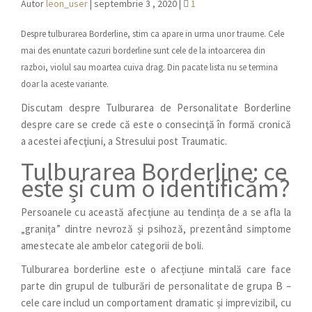
Autor
leon_user
|
septembrie 3 , 2020
|
1
Despre tulburarea Borderline, stim ca apare in urma unor traume. Cele
mai des enuntate cazuri borderline sunt cele de la intoarcerea din
razboi, violul sau moartea cuiva drag. Din pacate lista nu se termina
doar la aceste variante.
Discutam despre Tulburarea de Personalitate Borderline
despre care se crede că este o consecinţă în formă cronică
a acestei afecţiuni, a Stresului post Traumatic.
Tulburarea Borderline: ce
este și cum o identificăm?
Persoanele cu această afecțiune au tendința de a se afla la
„granița” dintre nevroză și psihoză, prezentând simptome
amestecate ale ambelor categorii de boli.
Tulburarea borderline este o afecțiune mintală care face
parte din grupul de tulburări de personalitate de grupa B –
cele care includ un comportament dramatic și imprevizibil, cu