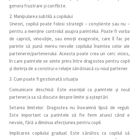
genera frustrare și conflicte.
2. Manipularea subtilă a copilului
Uneori, copilul poate folosi strategii – conștiente sau nu –
pentru a menține controlul asupra parintelui. Poate fi vorba
de capricii, vinovăție, sau emoții exagerate, care îl fac pe
parinte să pună mereu nevoile copilului înaintea celor ale
partenerei/partenerului. Aceasta poate crea un cerc vicios,
în care parintele se simte prins între dragostea pentru copil
și dorința de a construi o relație sănătoasă cu noul partener.
3. Cum poate fi gestionată situația
Comunicare deschisă: Este esențial ca parintele și noul
partener/a sa să discute despre limite și așteptări.
Setarea limitelor: Dragostea nu înseamnă lipsă de reguli.
Este important ca parintele să fie ferm atunci când e
nevoie, fără a diminua afecțiunea pentru copil.
Implicarea copilului gradual: Este sănătos ca copilul să