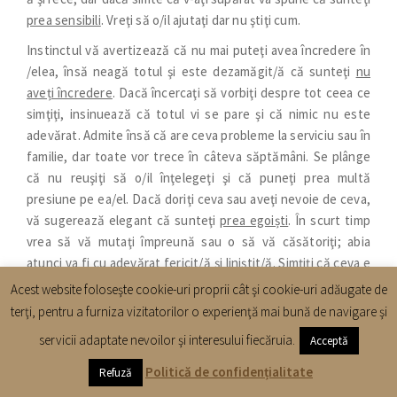
prea sensibili
. Vreţi să o/il ajutaţi dar nu ştiţi cum.
Instinctul vă avertizează că nu mai puteţi avea încredere în
/elea, însă neagă totul şi este dezamăgit/ă că sunteţi
nu
aveți încredere
. Dacă încercaţi să vorbiţi despre tot ceea ce
simţiţi, insinuează că totul vi se pare şi că nimic nu este
adevărat. Admite însă că are ceva probleme la serviciu sau în
familie, dar toate vor trece în câteva săptămâni. Se plânge
că nu reuşiţi să o/il înţelegeţi şi că puneţi prea multă
presiune pe ea/el. Dacă doriţi ceva sau aveţi nevoie de ceva,
vă sugerează elegant că sunteţi
prea egoiști
. În scurt timp
vrea să vă mutaţi împreună sau o să vă căsătoriţi; abia
atunci va fi cu adevărat fericit/ă şi liniştit/ă. Simțiți că ceva e
putred în Danemarca, dar sunteți convinşi că lucrurile vor
Acest website foloseşte cookie-uri proprii cât şi cookie-uri adăugate de
reveni la normal dacă aveți răbdare și înțelegere. Remarcaţi o
terţi, pentru a furniza vizitatorilor o experienţă mai bună de navigare şi
mare discrepanţă dintre vorbe şi fapte dar continuaţi să-i
servicii adaptate nevoilor şi interesului fiecăruia.
Acceptă
căutaţi scuze, acceptând chiar ideea că sunteţi prea
sensibili, prea geloşi sau prea egoişti. E posibil să aveți
Politică de confidențialitate
Refuză
momente în care recunoașteți că v-ați înșelat în privinţa ei/lui