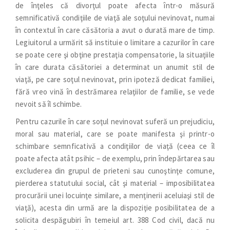
de înţeles că divorţul poate afecta într-o măsură
semnificativă condiţiile de viaţă ale soţului nevinovat, numai
în contextul în care căsătoria a avut o durată mare de timp.
Legiuitorul a urmărit să instituie o limitare a cazurilor în care
se poate cere şi obţine prestaţia compensatorie, la situaţiile
în care durata căsătoriei a determinat un anumit stil de
viaţă, pe care soţul nevinovat, prin ipoteză dedicat familiei,
fără vreo vină în destrămarea relaţiilor de familie, se vede
nevoit să îl schimbe.
Pentru cazurile în care soţul nevinovat suferă un prejudiciu,
moral sau material, care se poate manifesta şi printr-o
schimbare semnficativă a condiţiilor de viaţă (ceea ce îl
poate afecta atât psihic – de exemplu, prin îndepărtarea sau
excluderea din grupul de prieteni sau cunoştinţe comune,
pierderea statutului social, cât şi material – imposibilitatea
procurării unei locuinţe similare, a menţinerii aceluiaşi stil de
viaţă), acesta din urmă are la dispoziţie posibilitatea de a
solicita despăgubiri în temeiul art. 388 Cod civil, dacă nu