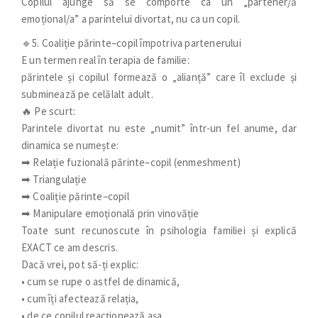
Copilul ajunge să se comporte ca un „partener/ă
emoțional/a” a parintelui divortat, nu ca un copil.
🔹5. Coaliție părinte–copil împotriva partenerului
E un termen real în terapia de familie:
părintele și copilul formează o „alianță” care îl exclude și
subminează pe celălalt adult.
🔥 Pe scurt:
Parintele divortat nu este „numit” într-un fel anume, dar
dinamica se numește:
➡ Relație fuzională părinte–copil (enmeshment)
➡ Triangulație
➡ Coaliție părinte–copil
➡ Manipulare emoțională prin vinovăție
Toate sunt recunoscute în psihologia familiei și explică
EXACT ce am descris.
Dacă vrei, pot să-ți explic:
• cum se rupe o astfel de dinamică,
• cum îți afectează relația,
• de ce copilul reacționează așa,