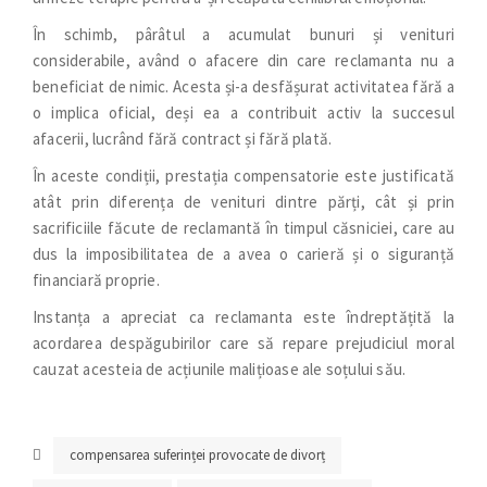
În schimb, pârâtul a acumulat bunuri și venituri
considerabile, având o afacere din care reclamanta nu a
beneficiat de nimic. Acesta și-a desfășurat activitatea fără a
o implica oficial, deși ea a contribuit activ la succesul
afacerii, lucrând fără contract și fără plată.
În aceste condiții, prestația compensatorie este justificată
atât prin diferența de venituri dintre părți, cât și prin
sacrificiile făcute de reclamantă în timpul căsniciei, care au
dus la imposibilitatea de a avea o carieră și o siguranță
financiară proprie.
Instanța a apreciat ca reclamanta este îndreptățită la
acordarea despăgubirilor care să repare prejudiciul moral
cauzat acesteia de acțiunile malițioase ale soțului său.
compensarea suferinței provocate de divorț