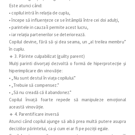
Este atunci când:
• copilul intră în relația de cuplu,
• începe să influențeze ce se întâmplă între cei doi adulți,
• parintele in cauza îi permite acest lucru,
• iar relația partenerilor se deteriorează.
Copilul devine, fără să-și dea seama, un „al treilea membru”
în cuplu.
🔹 3. Părinte culpabilizat (guilty parent)
Mulți parinti divorțați dezvoltă o formă de hiperprotecție și
hiperimplicare din vinovăție:
• „Nu sunt destul în viața copilului.”
• „Trebuie să compensez.”
• „Să nu creadă că il abandonez.”
Copilul învață foarte repede să manipuleze emoțional
această vinovăție.
🔹 4. Parentificare inversă
Atunci când copilul ajunge să aibă prea multă putere asupra
deciziilor părintelui, ca și cum ei ar fi pe poziții egale.