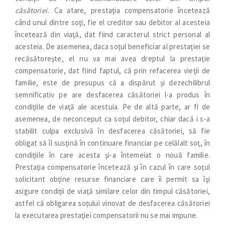
căsătoriei.
Ca atare, prestaţia compensatorie încetează
când unul dintre soţi, fie el creditor sau debitor al acesteia
încetează din viaţă, dat fiind caracterul strict personal al
acesteia. De asemenea, daca soţul beneficiar al prestaţiei se
recăsătoreşte, el nu va mai avea dreptul la prestaţie
compensatorie, dat fiind faptul, că prin refacerea vieţii de
familie, este de presupus că a dispărut şi dezechilibrul
semnificativ pe are desfacerea căsătoriei l-a produs în
condiţiile de viaţă ale acestuia. Pe de altă parte, ar fi de
asemenea, de neconceput ca soţul debitor, chiar dacă i s-a
stabilit culpa exclusivă în desfacerea căsătoriei, să fie
obligat să îl susţină în continuare financiar pe celălalt soţ, în
condiţiile în care acesta şi-a întemeiat o nouă familie.
Prestaţia compensatorie încetează şi în cazul în care soţul
solicitant obţine resurse financiare care îi permit sa îşi
asigure condiţii de viaţă similare celor din timpul căsătoriei,
astfel că obligarea soţului vinovat de desfacerea căsătoriei
la executarea prestaţiei compensatorii nu se mai impune.