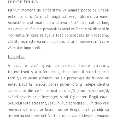
sentimentele ei/lui.
Într-un moment de sinceritate va admite poate că uneori
este mai dificil/ă şi vă roagă să aveţi răbdare cu ea/el.
Această etapă poate dura câteva săptămâni, câteva luni,
maxim un an. Cel mai probabil extazul va începe să dispară în
momentul în care relația a fost consolidată prin logodnă,
căsătorie, nașterea unui copil sau chiar în momentul în care
vă mutaţi împreună.
Neliniştea
A avut o viaţă grea, un serviciu foarte stresant,
traumatizant şi a suferit mult, dar niciodată nu a fost mai
fericit/ă ca acum şi nimeni nu s-a purtat aşa de frumos cu
ea/el. Dacă la început părea puternic/ă şi independent/ă
acum este din ce în ce mai sensibil/ă şi mai vulnerabil/ă,
având nevoie să o înţelegeţi şi să fiţi mereu lângă ea/el.
Serviciul este stresant, şeful nu îl/o apreciază … În timp veţi
remarca că anumite lucruri nu se leagă, însă gândiţi că
nimeni nu este perfect. Veţi mai observa mici ieșiri nervoase,