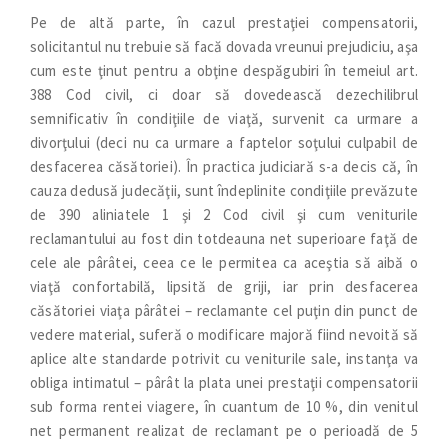
Pe de altă parte, în cazul prestaţiei compensatorii,
solicitantul nu trebuie să facă dovada vreunui prejudiciu, aşa
cum este ţinut pentru a obţine despăgubiri în temeiul art.
388 Cod civil, ci doar să dovedească dezechilibrul
semnificativ în condiţiile de viaţă, survenit ca urmare a
divorţului (deci nu ca urmare a faptelor soţului culpabil de
desfacerea căsătoriei). În practica judiciară s-a decis că, în
cauza dedusă judecăţii, sunt îndeplinite condiţiile prevăzute
de 390 aliniatele 1 şi 2 Cod civil şi cum veniturile
reclamantului au fost din totdeauna net superioare faţă de
cele ale pârâtei, ceea ce le permitea ca aceştia să aibă o
viaţă confortabilă, lipsită de griji, iar prin desfacerea
căsătoriei viaţa pârâtei – reclamante cel puţin din punct de
vedere material, suferă o modificare majoră fiind nevoită să
aplice alte standarde potrivit cu veniturile sale, instanţa va
obliga intimatul – pârât la plata unei prestaţii compensatorii
sub forma rentei viagere, în cuantum de 10 %, din venitul
net permanent realizat de reclamant pe o perioadă de 5