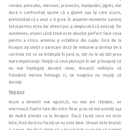
condus periculos, minciuni, provocări, manipulări, jigniri, dar
dacă o confruntaţi spune că a glumit sau îşi cere scuze,
pretextând că a avut o zi grea. În anumite momente sunteţi
totul pentru el/ea dar alteori pur şi simplu uită că existaţi. De
asemenea, atunci când totul este absolut perfect face ceva
pentru a strica armonia şi echilibrul din cuplu. Încă de la
început aţi simţit o oarecare doză de nebunie şi dorinţa de a
controla tot ce se întâmplă în jurul ei, dar nu le-aţi dat prea
mare importanță. Simţiţi că ceva pluteşte în aer şi începeţi să
nu mai înţelegeţi absolut nimic. Această nelinişte vă
frământă mintea întreaga zi, iar noaptea nu reuşiţi să
dormiţi.
Negarea
Acum a devenit mai egoist/ă, nu mai are răbdare, se
enervează foarte tare din orice fleac şi nu vă mai acordă aşa
de multă atenţie ca la început. Dacă faceţi ceva nu este
bine, însă dacă nu faceţi iar nu este bine. Uneori este brutal/
ă şi rece, dar dacă simte că v-aţi supărat va spune că sunteţi