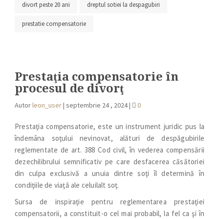
divort peste 20 ani
dreptul sotiei la despagubiri
prestatie compensatorie
Prestaţia compensatorie în
procesul de divorţ
Autor
leon_user
|
septembrie 24 , 2024
|
0
Prestaţia compensatorie, este un instrument juridic pus la
îndemâna soţului nevinovat, alături de despăgubirile
reglementate de art. 388 Cod civil, în vederea compensării
dezechilibrului semnificativ pe care desfacerea căsătoriei
din culpa exclusivă a unuia dintre soţi îl determină în
condiţiile de viaţă ale celuilalt soţ.
Sursa de inspiraţie pentru reglementarea prestaţiei
compensatorii, a constituit-o cel mai probabil, la fel ca şi în