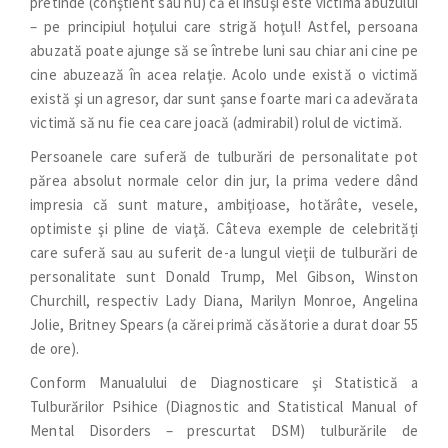
pretinde (conştient sau nu) că el însuşi este victima abuzului
– pe principiul hoţului care strigă hoţul! Astfel, persoana
abuzată poate ajunge să se întrebe luni sau chiar ani cine pe
cine abuzează în acea relaţie. Acolo unde există o victimă
există şi un agresor, dar sunt şanse foarte mari ca adevărata
victimă să nu fie cea care joacă (admirabil) rolul de victimă.
Persoanele care suferă de tulburări de personalitate pot
părea absolut normale celor din jur, la prima vedere dând
impresia că sunt mature, ambiţioase, hotărâte, vesele,
optimiste şi pline de viaţă. Câteva exemple de celebrități
care suferă sau au suferit de-a lungul vieţii de tulburări de
personalitate sunt Donald Trump, Mel Gibson, Winston
Churchill, respectiv Lady Diana, Marilyn Monroe, Angelina
Jolie, Britney Spears (a cărei primă căsătorie a durat doar 55
de ore).
Conform Manualului de Diagnosticare şi Statistică a
Tulburărilor Psihice (Diagnostic and Statistical Manual of
Mental Disorders – prescurtat DSM) tulburările de