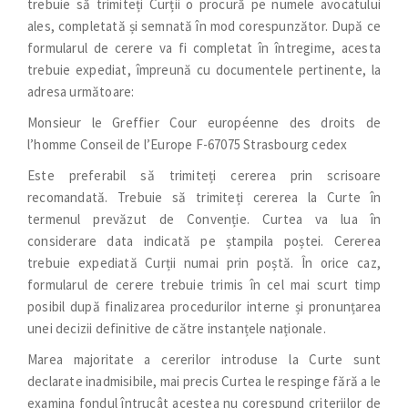
trebuie să trimiteți Curții o procură pe numele avocatului
ales, completată și semnată în mod corespunzător. După ce
formularul de cerere va fi completat în întregime, acesta
trebuie expediat, împreună cu documentele pertinente, la
adresa următoare:
Monsieur le Greffier Cour européenne des droits de
l’homme Conseil de l’Europe F-67075 Strasbourg cedex
Este preferabil să trimiteți cererea prin scrisoare
recomandată. Trebuie să trimiteți cererea la Curte în
termenul prevăzut de Convenție. Curtea va lua în
considerare data indicată pe ștampila poștei. Cererea
trebuie expediată Curții numai prin poștă. În orice caz,
formularul de cerere trebuie trimis în cel mai scurt timp
posibil după finalizarea procedurilor interne și pronunțarea
unei decizii definitive de către instanțele naționale.
Marea majoritate a cererilor introduse la Curte sunt
declarate inadmisibile, mai precis Curtea le respinge fără a le
examina fondul întrucât acestea nu corespund criteriilor de