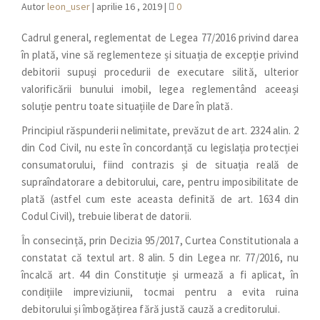
Autor
leon_user
|
aprilie 16 , 2019
|
0
Cadrul general, reglementat de Legea 77/2016 privind darea
în plată, vine să reglementeze și situația de excepție privind
debitorii supuși procedurii de executare silită, ulterior
valorificării bunului imobil, legea reglementând aceeași
soluție pentru toate situațiile de Dare în plată.
Principiul răspunderii nelimitate, prevăzut de art. 2324 alin. 2
din Cod Civil, nu este în concordanță cu legislația protecției
consumatorului, fiind contrazis și de situația reală de
supraîndatorare a debitorului, care, pentru imposibilitate de
plată (astfel cum este aceasta definită de art. 1634 din
Codul Civil), trebuie liberat de datorii.
În consecință, prin Decizia 95/2017, Curtea Constitutionala a
constatat că textul art. 8 alin. 5 din Legea nr. 77/2016, nu
încalcă art. 44 din Constituție și urmează a fi aplicat, în
condițiile impreviziunii, tocmai pentru a evita ruina
debitorului și îmbogățirea fără justă cauză a creditorului.