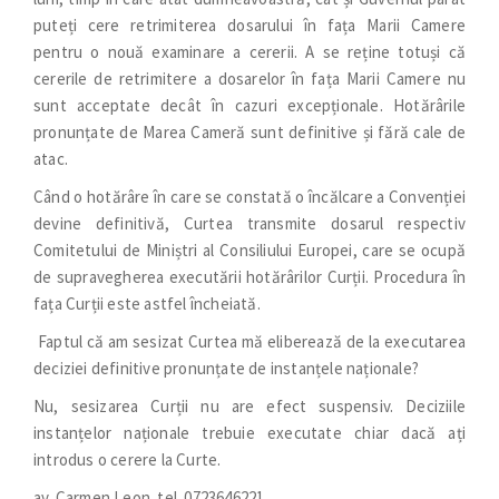
puteți cere retrimiterea dosarului în fața Marii Camere
pentru o nouă examinare a cererii. A se reține totuși că
cererile de retrimitere a dosarelor în fața Marii Camere nu
sunt acceptate decât în cazuri excepționale. Hotărârile
pronunțate de Marea Cameră sunt definitive și fără cale de
atac.
Când o hotărâre în care se constată o încălcare a Convenției
devine definitivă, Curtea transmite dosarul respectiv
Comitetului de Miniștri al Consiliului Europei, care se ocupă
de supravegherea executării hotărârilor Curții. Procedura în
fața Curții este astfel încheiată.
 Faptul că am sesizat Curtea mă eliberează de la executarea
deciziei definitive pronunțate de instanțele naționale?
Nu, sesizarea Curții nu are efect suspensiv. Deciziile
instanțelor naționale trebuie executate chiar dacă ați
introdus o cerere la Curte.
av. Carmen Leon. tel. 0723646221