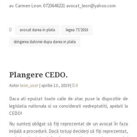
av. Carmen Leon. 0723646221 avocat_leon@yahoo.com
avocat darea in plata
legea 77/2016
stingerea datoriei dupa darea in plata
Plangere CEDO.
Autor
leon_user
|
aprilie 13 , 2019
|
0
Daca ati epuizat toate caile de atac puse la dispozitie de
legislatia nationala si va considerati nedreptatiti, apelati la
CEDO!
Nu sunteți obligat să fiți reprezentat de un avocat în faza
inițială a procedurii. Dacă totuși decideți să fiți reprezentat,