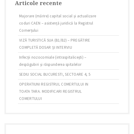
Articole recente
Majorare (mărire) capital social și actualizare
coduri CAEN – asistență juridică la Registrul
Comerțului
VIZĂ TURISTICĂ SUA (B1/B2) – PREGĂTIRE
COMPLETĂ DOSAR ȘI INTERVIU
Infecții nozocomiale (intraspitalicești) –
despăgubiri și răspunderea spitalelor
SEDIU SOCIAL BUCURESTI, SECTOARE 4, 5
OPERATIUNI REGISTRUL COMERTULUI IN
TOATA TARA. MODIFICARI REGISTRUL
COMERTULUI