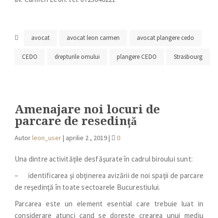
avocat
avocat leon carmen
avocat plangere cedo
CEDO
drepturile omului
plangere CEDO
Strasbourg
Amenajare noi locuri de
parcare de resedință
Autor
leon_user
|
aprilie 2 , 2019
|
0
Una dintre activităţile desfăşurate în cadrul biroului sunt:
– identificarea şi obţinerea avizării de noi spaţii de parcare
de reşedinţă în toate sectoarele Bucurestiului.
Parcarea este un element esential care trebuie luat in
considerare atunci cand se doreste crearea unui mediu