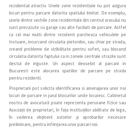
rezidential atractiv. Unele zone rezidentiale nu pot asigura
locuri pentru parcare datorita spatiului Iimitat. De exemplu,
unele dintre vechile zone rezidentiale din centrul orasului nu
sunt prevazute cu garaje sau alte faciliati de parcare. Astfel
ca cei mai multi dintre rezidenti parcheaza vehiculele pe
trotuare, incurcand circulatia pietonilor, sau chiar pe strada,
creand probleme de vizibilitate pentru soferi, sau blocand
circulatia datorita faptului ca in zonele centrale strazile sunt
destul de inguste. Un aspect deosebit al parcarii in
Bucuresti este alocarea spatiilor de parcare pe strada
pentru rezidenti.
Proprietarii pot solicita identificarea si amenajarea unor noi
locuri de parcare in jurul blocurilor unde locuiesc. Cabinetul
nostru de avocatură poate reprezenta persoane fizice sau
Asociații de proprietari, în fața instituțiilor abilitate de lege,
în vederea obținerii avizelor și aprobarilor necesare
preliminare, pentru inființarea unor parcari noi.