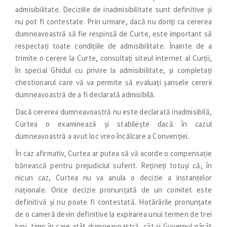
admisibilitate. Deciziile de inadmisibilitate sunt definitive și
nu pot fi contestate. Prin urmare, dacă nu doriți ca cererea
dumneavoastră să fie respinsă de Curte, este important să
respectați toate condițiile de admisibilitate. Înainte de a
trimite o cerere la Curte, consultați siteul internet al Curții,
în special Ghidul cu privire la admisibilitate, și completați
chestionarul care vă va permite să evaluați șansele cererii
dumneavoastră de a fi declarată admisibilă.
Dacă cererea dumneavoastră nu este declarată inadmisibilă,
Curtea o examinează și stabilește dacă în cazul
dumneavoastră a avut loc vreo încălcare a Convenției.
În caz afirmativ, Curtea ar putea să vă acorde o compensație
bănească pentru prejudiciul suferit. Rețineți totuși că, în
nicun caz, Curtea nu va anula o decizie a instanțelor
naționale. Orice decizie pronunțată de un comitet este
definitivă și nu poate fi contestată. Hotărârile pronunțate
de o cameră devin definitive la expirarea unui termen de trei
luni, timp în care atât dumneavoastră, cât și Guvernul pârât