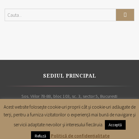
SEDIUL PRINCIPAL
Sos. Viilor 78-88, bloc 103, sc. 3, sector 5, Bucuresti
Acest website foloseşte cookie-uri proprii cât şi cookie-uri adăugate de
terţi, pentru a furniza vizitatorilor o experienţă mai bună de navigare şi
servicii adaptate nevoilor şi interesului fiecăruia.
Acceptă
Copyright |
Cabinet avocatura Leon & Asociatii
| Toate drepturile sunt
Politică de confidențialitate
Refuză
rezervate | 2019