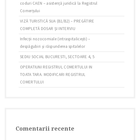
coduri CAEN – asistență juridică la Registrul
Comerțului
VIZĂ TURISTICĂ SUA (B1/B2) – PREGĂTIRE
COMPLETĂ DOSAR ȘI INTERVIU
Infecții nozocomiale (intraspitalicești) –
despăgubiri și răspunderea spitalelor
SEDIU SOCIAL BUCURESTI, SECTOARE 4, 5
OPERATIUNI REGISTRUL COMERTULUI IN
TOATA TARA. MODIFICARI REGISTRUL
COMERTULUI
Comentarii recente