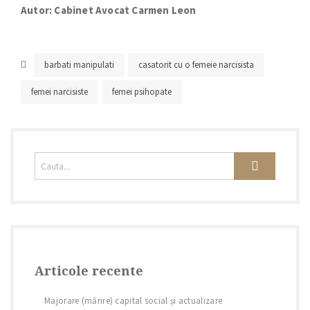
Autor: Cabinet Avocat Carmen Leon
barbati manipulati
casatorit cu o femeie narcisista
femei narcisiste
femei psihopate
Articole recente
Majorare (mărire) capital social și actualizare