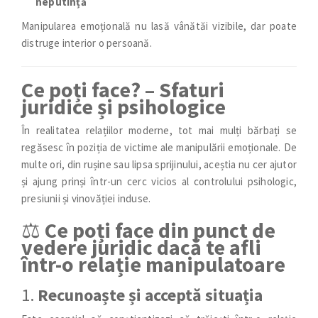
neputință
Manipularea emoțională nu lasă vânătăi vizibile, dar poate
distruge interior o persoană.
Ce poți face? – Sfaturi
juridice și psihologice
În realitatea relațiilor moderne, tot mai mulți bărbați se
regăsesc în poziția de victime ale manipulării emoționale. De
multe ori, din rușine sau lipsa sprijinului, aceștia nu cer ajutor
și ajung prinși într-un cerc vicios al controlului psihologic,
presiunii și vinovăției induse.
⚖️
Ce poți face din punct de
vedere juridic dacă te afli
într-o relație manipulatoare
1.
Recunoaște și acceptă situația