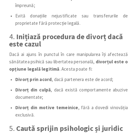
împreună;
Evită donațiile nejustificate sau transferurile de
proprietate fără protecție legală.
4.
Inițiază procedura de divorț dacă
este cazul
Dacă ai ajuns în punctul în care manipularea îți afectează
sănătatea psihică sau libertatea personală,
divorțul este o
opțiune legală legitimă
. Acesta poate fi:
Divorț prin acord
, dacă partenera este de acord;
Divorț din culpă
, dacă există comportamente abuzive
documentate;
Divorț din motive temeinice
, fără a dovedi vinovăția
exclusivă.
5.
Caută sprijin psihologic și juridic