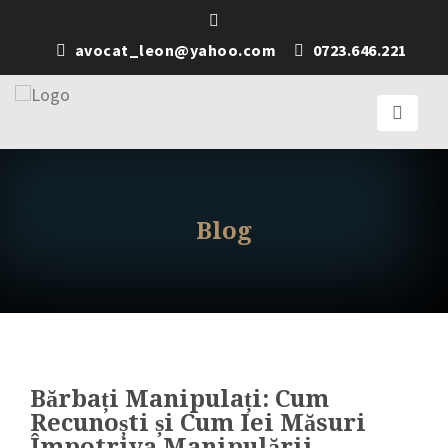
avocat_leon@yahoo.com
0723.646.221
Blog
Bărbați Manipulați: Cum
Recunoști și Cum Iei Măsuri
Împotriva Manipulării