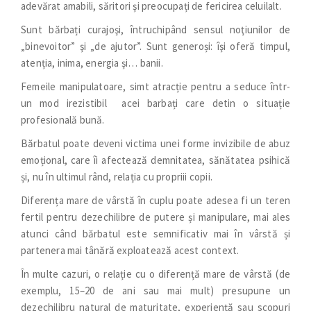
adevărat amabili, săritori şi preocupați de fericirea celuilalt.
Sunt bărbați curajoşi, întruchipând sensul noţiunilor de
„binevoitor” şi „de ajutor”. Sunt generoși: îşi oferă timpul,
atenția, inima, energia şi… banii.
Femeile manipulatoare, simt atracție pentru a seduce într-
un mod irezistibil acei barbați care detin o situație
profesională bună.
B
ărbatul poate deveni victima unei forme invizibile de abuz
emoțional, care îi afectează demnitatea, sănătatea psihică
și, nu în ultimul rând, relația cu propriii copii.
Diferența mare de vârstă în cuplu poate adesea fi un teren
fertil pentru dezechilibre de putere și manipulare, mai ales
atunci când bărbatul este semnificativ mai în vârstă și
partenera mai tânără exploatează acest context.
În multe cazuri, o relație cu o diferență mare de vârstă (de
exemplu, 15–20 de ani sau mai mult) presupune un
dezechilibru natural de maturitate, experiență sau scopuri