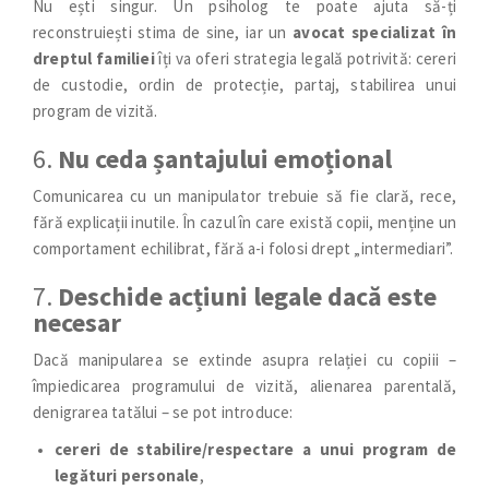
Nu ești singur. Un psiholog te poate ajuta să-ți
reconstruiești stima de sine, iar un
avocat specializat în
dreptul familiei
îți va oferi strategia legală potrivită: cereri
de custodie, ordin de protecție, partaj, stabilirea unui
program de vizită.
6.
Nu ceda șantajului emoțional
Comunicarea cu un manipulator trebuie să fie clară, rece,
fără explicații inutile. În cazul în care există copii, menține un
comportament echilibrat, fără a-i folosi drept „intermediari”.
7.
Deschide acțiuni legale dacă este
necesar
Dacă manipularea se extinde asupra relației cu copiii –
împiedicarea programului de vizită, alienarea parentală,
denigrarea tatălui – se pot introduce:
cereri de stabilire/respectare a unui program de
legături personale
,