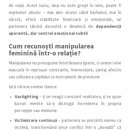
de viață. Acest lucru, deși nu este greșit în sine, poate fi
exploatat abuziv – mai ales atunci când bărbatul, mai în
vârstă, oferă stabilitate financiară și emoțională, iar
partenera tânără dezvoltă o dinamică de
dependență
aparentă, dar control emoțional subtil
.
Cum recunoști manipularea
feminină într-o relație?
Manipularea nu presupune întotdeauna țipete, ci uneori vine
mascată în reproșuri constante, învinovățire, șantaj afectiv
sau utilizarea copilului ca instrument de presiune.
Iată câteva semne clasice:
Gaslighting
– ți se neagă constant realitatea, ți se spun
lucruri menite să-ți distrugă încrederea în propria
percepție sau memorie.
Victimizare continuă
– partenera se prezintă mereu ca
victimă, transformând orice conflict într-o „dovadă” că