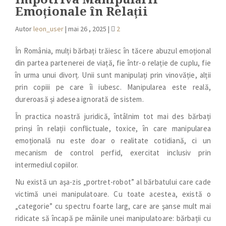
Emoționale în Relații
Autor
leon_user
|
mai 26 , 2025
|
2
În România, mulți bărbați trăiesc în tăcere abuzul emoțional
din partea partenerei de viață, fie într-o relație de cuplu, fie
în urma unui divorț. Unii sunt manipulați prin vinovăție, alții
prin copiii pe care îi iubesc. Manipularea este reală,
dureroasă și adesea ignorată de sistem.
În practica noastră juridică, întâlnim tot mai des bărbați
prinși în relații conflictuale, toxice, în care manipularea
emoțională nu este doar o realitate cotidiană, ci un
mecanism de control perfid, exercitat inclusiv prin
intermediul copiilor.
Nu există un aşa-zis „portret-robot” al bărbatului care cade
victimă unei manipulatoare. Cu toate acestea, există o
„categorie” cu spectru foarte larg, care are şanse mult mai
ridicate să încapă pe mâinile unei manipulatoare: bărbații cu