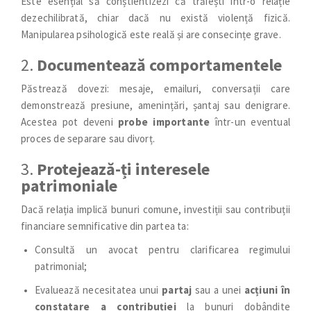
Este esențial să conștientizezi că trăiești într-o relație
dezechilibrată, chiar dacă nu există violență fizică.
Manipularea psihologică este reală și are consecințe grave.
2.
Documentează comportamentele
Păstrează dovezi: mesaje, emailuri, conversații care
demonstrează presiune, amenințări, șantaj sau denigrare.
Acestea pot deveni
probe importante
într-un eventual
proces de separare sau divorț.
3.
Protejează-ți interesele
patrimoniale
Dacă relația implică bunuri comune, investiții sau contribuții
financiare semnificative din partea ta:
Consultă un avocat pentru clarificarea regimului
patrimonial;
Evaluează necesitatea unui
partaj
sau a unei
acțiuni în
constatare a contribuției
la bunuri dobândite