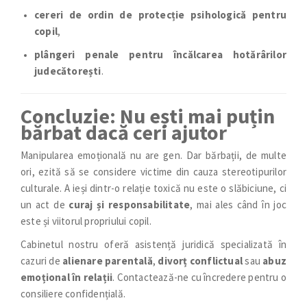
cereri de ordin de protecție psihologică pentru
copil
,
plângeri penale pentru încălcarea hotărârilor
judecătorești
.
Concluzie: Nu ești mai puțin
bărbat dacă ceri ajutor
Manipularea emoțională nu are gen. Dar bărbații, de multe
ori, ezită să se considere victime din cauza stereotipurilor
culturale. A ieși dintr-o relație toxică nu este o slăbiciune, ci
un act de
curaj și responsabilitate
, mai ales când în joc
este și viitorul propriului copil.
Cabinetul nostru oferă asistență juridică specializată în
cazuri de
alienare parentală
,
divorț conflictual
sau
abuz
emoțional în relații
. Contactează-ne cu încredere pentru o
consiliere confidențială.