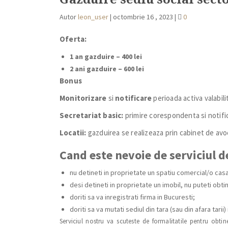
Autor
leon_user
|
octombrie 16 , 2023
|
0
Oferta:
1 an gazduire – 400 lei
2 ani gazduire – 600 lei
Bonus
Monitorizare
si
notificare
perioada activa valabili
Secretariat basic:
primire corespondenta si notifi
Locatii:
gazduirea se realizeaza prin cabinet de avo
Cand este nevoie de serviciul 
nu detineti in proprietate un spatiu comercial/o casa
desi detineti in proprietate un imobil, nu puteti obtin
doriti sa va inregistrati firma in Bucuresti;
doriti sa va mutati sediul din tara (sau din afara tarii)
Serviciul nostru va scuteste de formalitatile pentru obtin