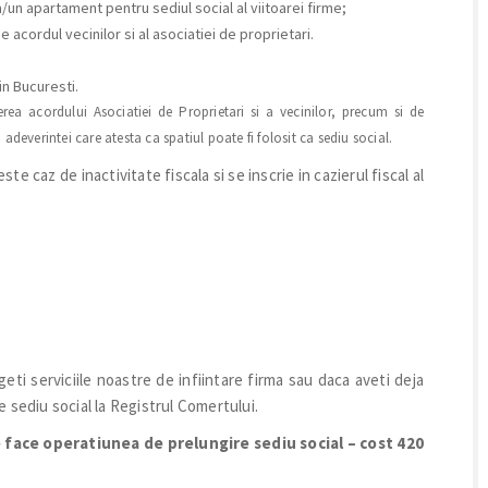
/un apartament pentru sediul social al viitoarei firme;
e acordul vecinilor si al asociatiei de proprietari.
 in Bucuresti.
erea acordului Asociatiei de Proprietari si a vecinilor, precum si de
 adeverintei care atesta ca spatiul poate fi folosit ca sediu social.
ste caz de inactivitate fiscala si se inscrie in cazierul fiscal
al
egeti serviciile noastre de infiintare firma sau daca aveti deja
 sediu social la Registrul Comertului.
 face operatiunea de prelungire sediu social – cost 420