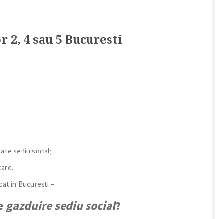
r 2, 4 sau 5 Bucuresti
tate sediu social;
care.
cat in Bucuresti –
de
gazduire sediu social
?