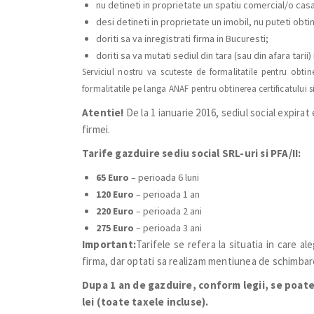
nu detineti in proprietate un spatiu comercial/o casa
desi detineti in proprietate un imobil, nu puteti obtin
doriti sa va inregistrati firma in Bucuresti;
doriti sa va mutati sediul din tara (sau din afara tarii)
Serviciul nostru va scuteste de formalitatile pentru obtin
formalitatile pe langa ANAF pentru obtinerea certificatului si
Atentie!
De la 1 ianuarie 2016, sediul social expirat e
firmei.
Tarife gazduire sediu social SRL-uri si PFA/II:
65 Euro
– perioada 6 luni
120 Euro
– perioada 1 an
220 Euro
– perioada 2 ani
275 Euro
– perioada 3 ani
Important:
Tarifele se refera la situatia in care al
firma, dar optati sa realizam mentiunea de schimbare
Dupa 1 an de gazduire, conform legii, se poate
lei (toate taxele incluse).