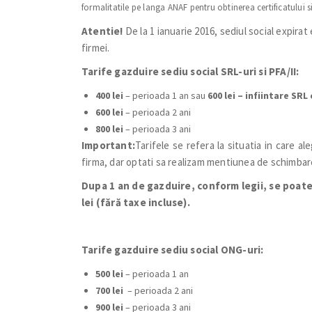
formalitatile pe langa ANAF pentru obtinerea certificatului si
Atentie!
De la 1 ianuarie 2016, sediul social expirat e
firmei.
Tarife gazduire sediu social SRL-uri si PFA/II:
400 lei
– perioada 1 an sau
600 lei – infiintare SRL 
600 lei
– perioada 2 ani
800 lei
– perioada 3 ani
Important:
Tarifele se refera la situatia in care al
firma, dar optati sa realizam mentiunea de schimbare
Dupa 1 an de gazduire, conform legii, se poate
lei (fără taxe incluse).
Tarife gazduire sediu social ONG-uri:
500 lei
– perioada 1 an
700 lei
– perioada 2 ani
900 lei
– perioada 3 ani