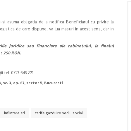
nu-si asuma obligatia de a notifica Beneficiarul cu privire la
 logistica de care dispune, va lua masuri in acest sens, dar in
ile juridice sau financiare ale cabinetului, la finalul
t : 250 RON.
i tel. 0723.646.221
, sc. 3, ap. 67, sector 5, Bucuresti
infiintare srl
tarife gazduire sediu social