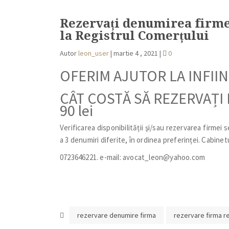
Rezervați denumirea firmei 
la Registrul Comerțului
Autor
leon_user
|
martie 4 , 2021
|
0
OFERIM AJUTOR LA INFII
CÂT COSTĂ SĂ REZERVAȚI
90 lei
Verificarea disponibilității şi/sau rezervarea firmei 
a 3 denumiri diferite, în ordinea preferinței. Cabine
0723646221. e-mail: avocat_leon@yahoo.com
rezervare denumire firma
rezervare firma re