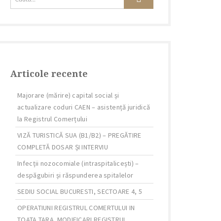
Articole recente
Majorare (mărire) capital social și
actualizare coduri CAEN – asistență juridică
la Registrul Comerțului
VIZĂ TURISTICĂ SUA (B1/B2) – PREGĂTIRE
COMPLETĂ DOSAR ȘI INTERVIU
Infecții nozocomiale (intraspitalicești) –
despăgubiri și răspunderea spitalelor
SEDIU SOCIAL BUCURESTI, SECTOARE 4, 5
OPERATIUNI REGISTRUL COMERTULUI IN
TOATA TARA. MODIFICARI REGISTRUL