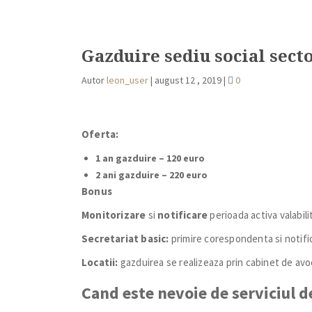
Gazduire sediu social secto
Autor
leon_user
|
august 12 , 2019
|
0
Oferta:
1 an gazduire – 120 euro
2 ani gazduire – 220 euro
Bonus
Monitorizare
si
notificare
perioada activa valabili
Secretariat basic:
primire corespondenta si notifi
Locatii:
gazduirea se realizeaza prin cabinet de avo
Cand este nevoie de serviciul 