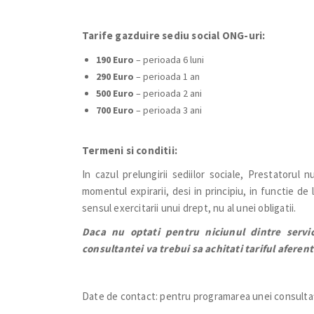
Tarife gazduire sediu social ONG-uri:
190 Euro
– perioada 6 luni
290 Euro
– perioada 1 an
500 Euro
– perioada 2 ani
700 Euro
– perioada 3 ani
Termeni si conditii:
In cazul prelungirii sediilor sociale, Prestatorul 
momentul expirarii, desi in principiu, in functie de
sensul exercitarii unui drept, nu al unei obligatii.
Daca nu optati pentru niciunul dintre servici
consultantei va trebui sa achitati tariful aferen
Date de contact: pentru programarea unei consultați