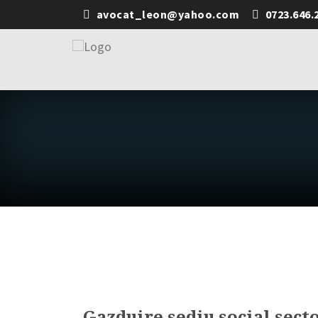
avocat_leon@yahoo.com
0723.646.
Gazduire sediu social secto