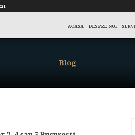
221
ACASA
DESPRE NOI
SERV
Blog
r 2, 4 sau 5 Bucuresti