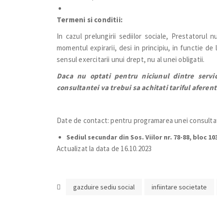
Termeni si conditii:
In cazul prelungirii sediilor sociale, Prestatorul 
momentul expirarii, desi in principiu, in functie de
sensul exercitarii unui drept, nu al unei obligatii.
Daca nu optati pentru niciunul dintre servici
consultantei va trebui sa achitati tariful aferen
Date de contact: pentru programarea unei consultați
Sediul secundar din Sos. Viilor nr. 78-88, bloc 103
Actualizat la data de 16.10.2023
gazduire sediu social
infiintare societate