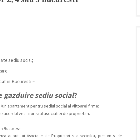
tate sediu social;
care.
cat in Bucuresti –
de
gazduire sediu social
?
/un apartament pentru sediul social al viitoarei firme;
e acordul vecinilor si al asociatiei de proprietari.
 in Bucuresti.
erea acordului Asociatiei de Proprietari si a vecinilor, precum si de