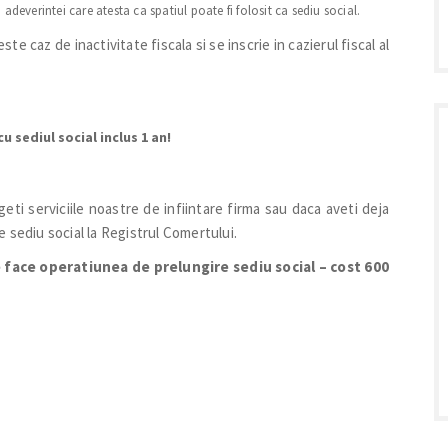
 adeverintei care atesta ca spatiul poate fi folosit ca sediu social.
ste caz de inactivitate fiscala si se inscrie in cazierul fiscal
al
cu sediul social inclus 1 an!
egeti serviciile noastre de infiintare firma sau daca aveti deja
 sediu social la Registrul Comertului.
 face operatiunea de prelungire sediu social – cost 600