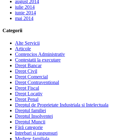
august 2014
iulie 2014
iunie 2014
mai 2014
Categorii
Alte Servicii
Articole
Contencios Administrativ
Contestatii la executare
Drept Bancar
Drept Civil
Drept Comercial
Drept Contraventional
Drept Fiscal
Drept Locativ
Drept Penal
Dreptul de Proprietate Industriala si Intelectuala
Dreptul familiei
Dreptul Insolventei
Dreptul Muncii
Fără categorie
Intrebari si raspunsuri
Mediere familiala