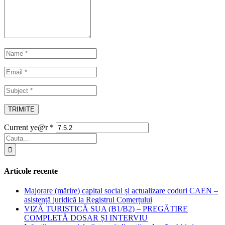
Current ye@r
*
Articole recente
Majorare (mărire) capital social și actualizare coduri CAEN –
asistență juridică la Registrul Comerțului
VIZĂ TURISTICĂ SUA (B1/B2) – PREGĂTIRE
COMPLETĂ DOSAR ȘI INTERVIU