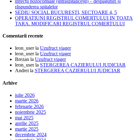
Infecții nozocomiale (intraspitalicești) – despăgubiri și
răspunderea spitalelor
SEDIU SOCIAL BUCURESTI, SECTOARE 4, 5
OPERATIUNI REGISTRUL COMERTULUI IN TOATA
TARA. MODIFICARI REGISTRUL COMERTULUI
Comentarii recente
leon_user
la
Uzufruct viager
leon_user
la
Uzufruct viager
Brezan
la
Uzufruct viager
leon_user
la
STERGEREA CAZIERULUI JUDICIAR
Andrei
la
STERGEREA CAZIERULUI JUDICIAR
Arhive
iulie 2026
martie 2026
februarie 2026
noiembrie 2025
mai 2025
aprilie 2025
martie 2025
decembrie 2024