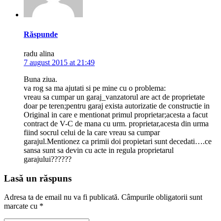
Răspunde
radu alina
7 august 2015 at 21:49
Buna ziua.
va rog sa ma ajutati si pe mine cu o problema:
vreau sa cumpar un garaj_vanzatorul are act de proprietate
doar pe teren;pentru garaj exista autorizatie de constructie in
Original in care e mentionat primul proprietar;acesta a facut
contract de V-C de mana cu urm. proprietar,acesta din urma
fiind socrul celui de la care vreau sa cumpar
garajul.Mentionez ca primii doi propietari sunt decedati….ce
sansa sunt sa devin cu acte in regula proprietarul
garajului??????
Lasă un răspuns
Adresa ta de email nu va fi publicată.
Câmpurile obligatorii sunt
marcate cu
*