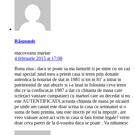
Răspunde
macoveanu marian
4 februarie 2015 at 17:08
Buna ziua : daca se poate sa ma lamuriti si pe mine cu un caz
mai special ;tatal meu a primit casa si teren prin donatie
autentica la notariat de stat in 1981 si tot in 81' a intrat in
patrimoniul de stat abuziv si i-a lasat in folosinta ceva teren
din ce ia confiscat,in 1987 a dat cu chitanta de mana care
scrie(act vanzare cumparare) cu martori care au decedat si nu
este AUTENTIFICATA aceasta chitanta de mana pe nicaieri
pe unde am cautat este doar scrisa in casa cu semnaturi si o
suma de bani primita. tata este inscris pe rol la impozit , are
vreo valoare acest act scris in casa si fara forme legale? vrem
doar ceva pareri de la d-voastra daca se poate . Va mltumesc