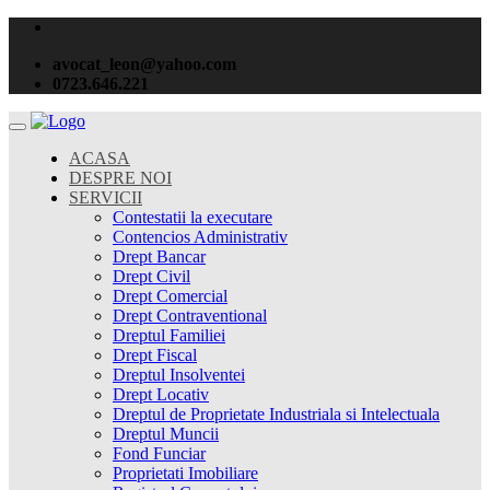
avocat_leon@yahoo.com
0723.646.221
ACASA
DESPRE NOI
SERVICII
Contestatii la executare
Contencios Administrativ
Drept Bancar
Drept Civil
Drept Comercial
Drept Contraventional
Dreptul Familiei
Drept Fiscal
Dreptul Insolventei
Drept Locativ
Dreptul de Proprietate Industriala si Intelectuala
Dreptul Muncii
Fond Funciar
Proprietati Imobiliare