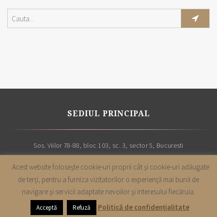
SEDIUL PRINCIPAL
Sos. Viilor 78-88, bloc 103, sc. 3, sector 5, Bucuresti
Acest website foloseşte cookie-uri proprii cât şi cookie-uri adăugate
de terţi, pentru a furniza vizitatorilor o experienţă mai bună de
navigare şi servicii adaptate nevoilor şi interesului fiecăruia.
Copyright |
Cabinet avocatura Leon & Asociatii
| Toate drepturile sunt
Politică de confidențialitate
Acceptă
Refuză
rezervate | 2019