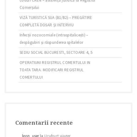
coduri CAEN – asistență juridică la Registrul
Comerțului
VIZĂ TURISTICĂ SUA (B1/B2) – PREGĂTIRE
COMPLETĂ DOSAR ȘI INTERVIU
Infecții nozocomiale (intraspitalicești) –
despăgubiri și răspunderea spitalelor
SEDIU SOCIAL BUCURESTI, SECTOARE 4, 5
OPERATIUNI REGISTRUL COMERTULUI IN
TOATA TARA. MODIFICARI REGISTRUL
COMERTULUI
Comentarii recente
leon_user
la
Uzufruct viager