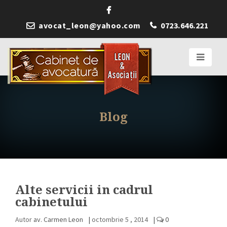
avocat_leon@yahoo.com
0723.646.221
Blog
Alte servicii in cadrul
cabinetului
Autor
av. Carmen Leon
|
octombrie 5 , 2014
|
0