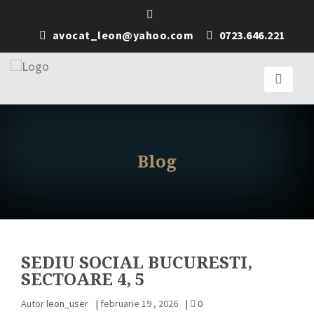
avocat_leon@yahoo.com
0723.646.221
Blog
SEDIU SOCIAL BUCURESTI,
SECTOARE 4, 5
Autor
leon_user
|
februarie 19 , 2026
|
0