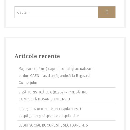
Articole recente
Majorare (mărire) capital social și actualizare
coduri CAEN – asistență juridică la Registrul
Comerțului
VIZĂ TURISTICĂ SUA (B1/B2) – PREGĂTIRE
COMPLETĂ DOSAR ȘI INTERVIU
Infecții nozocomiale (intraspitalicești) –
despăgubiri și răspunderea spitalelor
SEDIU SOCIAL BUCURESTI, SECTOARE 4, 5