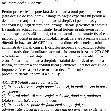
mai mare decât 90 de zile.
Pentru procesele începute fără determinarea unui prejudiciu cert
(fără decizie de impunere), instanţa foloseşte expertiza nu pentru a
determina creanţe fiscale (nu are acest drept), ci pentru a asigura
controlul legalităţii determinării creanţei fiscale şi verificării acesteia.
La anularea actului administrativ fiscal trebuie să înţelegem că nu
avem inspecţia fiscală anulată, ci numai actul administrativ fiscal este
incorect întocmit în urma controlului fiscal, care are o realitate fiscală
diferită. În baza art. 46 CPF lipsa unuia dintre elementele actului
administrativ fiscal, cum ar fi calcului incorect al obiectului actului
administrativ duce la nulitatea acestuia. Instanţa în baza art. 279 CPF
– Soluţii asupra contestaţiei, are rolul de a anula acea realitate fiscală
eronată, dar nu şi anularea dreptului statului de a revizui realitatea
fiscală, ca urmare a controlului fiscal şi emiterea unei noi decizii de
impunere. Acest aspect este mai clar decât în fostul Cod de
procedură fiscală, în teza II a alin (3):
ART. 279 Soluţii asupra contestaţiei
(1) Prin decizie contestaţia poate fi admisă, în totalitate sau în parte,
ori respinsă.
(2) În cazul admiterii contestaţiei se decide, după caz, anularea
totală sau parţială a actului atacat.
(3) Prin decizie se poate desfiinţa total sau parţial, actul
administrativ atacat în situaţia în care din documentele existente la