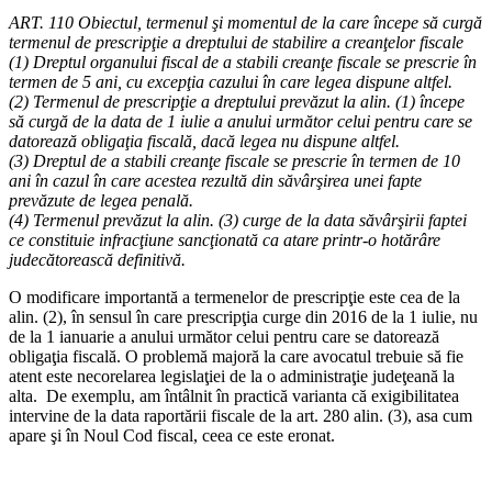
ART. 110 Obiectul, termenul şi momentul de la care începe să curgă
termenul de prescripţie a dreptului de stabilire a creanţelor fiscale
(1) Dreptul organului fiscal de a stabili creanţe fiscale se prescrie în
termen de 5 ani, cu excepţia cazului în care legea dispune altfel.
(2) Termenul de prescripţie a dreptului prevăzut la alin. (1) începe
să curgă de la data de 1 iulie a anului următor celui pentru care se
datorează obligaţia fiscală, dacă legea nu dispune altfel.
(3) Dreptul de a stabili creanţe fiscale se prescrie în termen de 10
ani în cazul în care acestea rezultă din săvârşirea unei fapte
prevăzute de legea penală.
(4) Termenul prevăzut la alin. (3) curge de la data săvârşirii faptei
ce constituie infracţiune sancţionată ca atare printr-o hotărâre
judecătorească definitivă.
O modificare importantă a termenelor de prescripţie este cea de la
alin. (2), în sensul în care prescripţia curge din 2016 de la 1 iulie, nu
de la 1 ianuarie a anului următor celui pentru care se datorează
obligaţia fiscală. O problemă majoră la care avocatul trebuie să fie
atent este necorelarea legislaţiei de la o administraţie judeţeană la
alta. De exemplu, am întâlnit în practică varianta că exigibilitatea
intervine de la data raportării fiscale de la art. 280 alin. (3), asa cum
apare şi în Noul Cod fiscal, ceea ce este eronat.