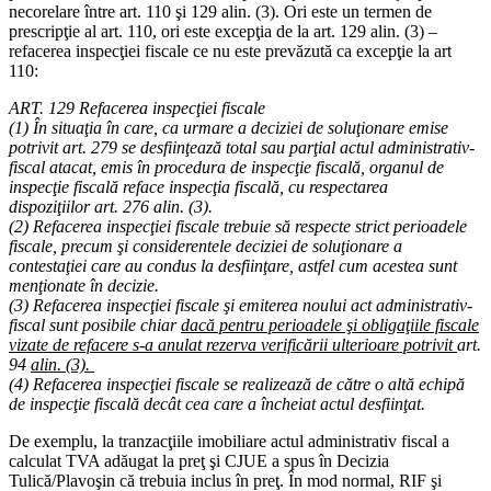
necorelare între art. 110 şi 129 alin. (3). Ori este un termen de
prescripţie al art. 110, ori este excepţia de la art. 129 alin. (3) –
refacerea inspecţiei fiscale ce nu este prevăzută ca excepţie la art
110:
ART. 129 Refacerea inspecţiei fiscale
(1) În situaţia în care, ca urmare a deciziei de soluţionare emise
potrivit
art. 279
se desfiinţează total sau parţial actul administrativ-
fiscal atacat, emis în procedura de inspecţie fiscală, organul de
inspecţie fiscală reface inspecţia fiscală, cu respectarea
dispoziţiilor
art. 276
alin. (3).
(2) Refacerea inspecţiei fiscale trebuie să respecte strict perioadele
fiscale, precum şi considerentele deciziei de soluţionare a
contestaţiei care au condus la desfiinţare, astfel cum acestea sunt
menţionate în decizie.
(3) Refacerea inspecţiei fiscale şi emiterea noului act administrativ-
fiscal sunt posibile chiar
dacă pentru perioadele şi obligaţiile fiscale
vizate de refacere s-a anulat rezerva verificării ulterioare potrivit
art.
94
alin. (3).
(4) Refacerea inspecţiei fiscale se realizează de către o altă echipă
de inspecţie fiscală decât cea care a încheiat actul desfiinţat.
De exemplu, la tranzacţiile imobiliare actul administrativ fiscal a
calculat TVA adăugat la preţ şi CJUE a spus în Decizia
Tulică/Plavoşin că trebuia inclus în preţ. În mod normal, RIF şi