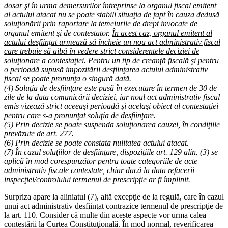
dosar şi în urma demersurilor întreprinse la organul fiscal emitent
al actului atacat nu se poate stabili situaţia de fapt în cauza dedusă
soluţionării prin raportare la temeiurile de drept invocate de
organul emitent şi de contestator.
În acest caz, organul emitent al
actului desfiinţat urmează să încheie un nou act administrativ fiscal
care trebuie să aibă în vedere strict considerentele deciziei de
soluţionare a contestaţiei. Pentru un tip de creanţă fiscală şi pentru
o perioadă supusă impozitării desfiinţarea actului administrativ
fiscal se poate pronunţa o singură dată.
(4) Soluţia de desfiinţare este pusă în executare în termen de 30 de
zile de la data comunicării deciziei, iar noul act administrativ fiscal
emis vizează strict aceeaşi perioadă şi acelaşi obiect al contestaţiei
pentru care s-a pronunţat soluţia de desfiinţare.
(5) Prin decizie se poate suspenda soluţionarea cauzei, în condiţiile
prevăzute de
art. 277
.
(6) Prin decizie se poate constata nulitatea actului atacat.
(7) În cazul soluţiilor de desfiinţare, dispoziţiile
art. 129
alin. (3) se
aplică în mod corespunzător pentru toate categoriile de acte
administrativ fiscale contestate,
chiar dacă la data refacerii
inspecţiei/controlului termenul de prescripţie ar fi împlinit.
Surpriza apare la aliniatul (7), altă excepţie de la regulă, care în cazul
unui act administrativ desfiinţat contrazice termenul de prescripţie de
la art. 110. Consider că multe din aceste aspecte vor urma calea
contestării la Curtea Constituţională. În mod normal, reverificarea