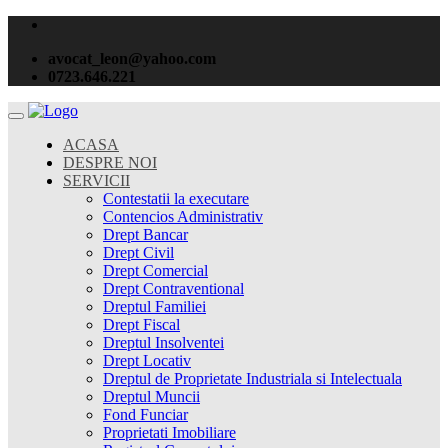
avocat_leon@yahoo.com
0723.646.221
ACASA
DESPRE NOI
SERVICII
Contestatii la executare
Contencios Administrativ
Drept Bancar
Drept Civil
Drept Comercial
Drept Contraventional
Dreptul Familiei
Drept Fiscal
Dreptul Insolventei
Drept Locativ
Dreptul de Proprietate Industriala si Intelectuala
Dreptul Muncii
Fond Funciar
Proprietati Imobiliare