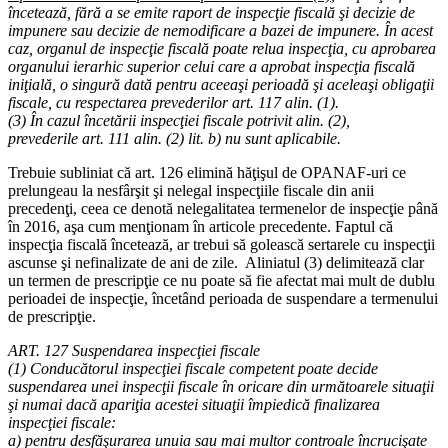
încetează, fără a se emite raport de inspecţie fiscală şi decizie de
impunere sau decizie de nemodificare a bazei de impunere. În acest
caz, organul de inspecţie fiscală poate relua inspecţia, cu aprobarea
organului ierarhic superior celui care a aprobat inspecţia fiscală
iniţială, o singură dată pentru aceeaşi perioadă şi aceleaşi obligaţii
fiscale, cu respectarea prevederilor
art. 11
7
alin. (1).
(3) În cazul încetării inspecţiei fiscale potrivit alin. (2),
prevederile
art. 111
alin. (2) lit. b) nu sunt aplicabile.
Trebuie subliniat că art. 126 elimină hăţişul de OPANAF-uri ce
prelungeau la nesfârşit şi nelegal inspecţiile fiscale din anii
precedenţi, ceea ce denotă nelegalitatea termenelor de inspecţie până
în 2016, aşa cum menţionam în articole precedente. Faptul că
inspecţia fiscală încetează, ar trebui să golească sertarele cu inspecţii
ascunse şi nefinalizate de ani de zile. Aliniatul (3) delimitează clar
un termen de prescripţie ce nu poate să fie afectat mai mult de dublu
perioadei de inspecţie, încetând perioada de suspendare a termenului
de prescripţie.
ART. 127 Suspendarea inspecţiei fiscale
(1) Conducătorul inspecţiei fiscale competent poate decide
suspendarea unei inspecţii fiscale în oricare din următoarele situaţii
şi numai dacă apariţia acestei situaţii împiedică finalizarea
inspecţiei fiscale:
a) pentru desfăşurarea unuia sau mai multor controale încrucişate