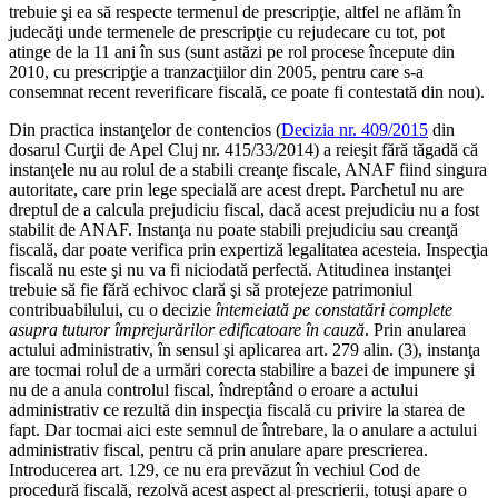
trebuie şi ea să respecte termenul de prescripţie, altfel ne aflăm în
judecăţi unde termenele de prescripţie cu rejudecare cu tot, pot
atinge de la 11 ani în sus (sunt astăzi pe rol procese începute din
2010, cu prescripţie a tranzacţiilor din 2005, pentru care s-a
consemnat recent reverificare fiscală, ce poate fi contestată din nou).
Din practica instanţelor de contencios (
Decizia nr. 409/2015
din
dosarul Curţii de Apel Cluj nr. 415/33/2014) a reieşit fără tăgadă că
instanţele nu au rolul de a stabili creanţe fiscale, ANAF fiind singura
autoritate, care prin lege specială are acest drept. Parchetul nu are
dreptul de a calcula prejudiciu fiscal, dacă acest prejudiciu nu a fost
stabilit de ANAF. Instanţa nu poate stabili prejudiciu sau creanţă
fiscală, dar poate verifica prin expertiză legalitatea acesteia. Inspecţia
fiscală nu este şi nu va fi niciodată perfectă. Atitudinea instanţei
trebuie să fie fără echivoc clară şi să protejeze patrimoniul
contribuabilului, cu o decizie
întemeiată pe constatări complete
asupra tuturor împrejurărilor edificatoare în cauză
. Prin anularea
actului administrativ, în sensul şi aplicarea art. 279 alin. (3), instanţa
are tocmai rolul de a urmări corecta stabilire a bazei de impunere şi
nu de a anula controlul fiscal, îndreptând o eroare a actului
administrativ ce rezultă din inspecţia fiscală cu privire la starea de
fapt. Dar tocmai aici este semnul de întrebare, la o anulare a actului
administrativ fiscal, pentru că prin anulare apare prescrierea.
Introducerea art. 129, ce nu era prevăzut în vechiul Cod de
procedură fiscală, rezolvă acest aspect al prescrierii, totuşi apare o