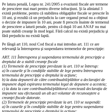
Pe latura penală, Legea nr. 241/2005 a evaziunii fiscale are termene
de prescriere mai mari pentru diverse infracţiuni. Şi la aliniatul 3
există probleme, pentru că stabilirea obligaţiilor fiscale se prescrie în
10 ani, şi rezultă că un prejudiciu la care organul penal nu a obţinut
o decizie de impunere în 10 ani, poate fi prescris înainte de termenul
de prescriere a laturii penale, pentru că după 10 ani ANAF nu mai
poate stabili creanţe în mod legal. Fără calcul nu există prejudiciu şi
fără prejudiciu nu există faptă.
Pe lângă art 110, noul Cod fiscal a mai introdus art. 111 ce are
relevanţă la întreruperea şi suspendarea termenelor de prescripţie:
ART. 111 Întreruperea şi suspendarea termenului de prescripţie a
dreptului de a stabili creanţe fiscale
(1) Termenele de prescripţie prevăzute la
art. 110
se întrerup:
a) în cazurile şi în condiţiile stabilite de lege pentru întreruperea
termenului de prescripţie a dreptului la acţiune;
b) la data depunerii de către contribuabil/plătitor a declaraţiei de
impunere după expirarea termenului legal de depunere a acesteia;
c) la data la care contribuabilul/plătitorul corectează declaraţia de
impunere sau efectuează un alt act voluntar de recunoaştere a
creanţei fiscale datorate.
(2) Termenele de prescripţie prevăzute la
art. 110
se suspendă:
a) în cazurile şi în condiţiile stabilite de lege pentru suspendarea
termenului de prescripţie a dreptului la acţiune;