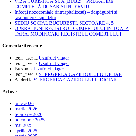
VIZĂ TURISTICĂ SUA (B1/B2) – PREGĂTIRE
COMPLETĂ DOSAR ȘI INTERVIU
Infecții nozocomiale (intraspitalicești) – despăgubiri și
răspunderea spitalelor
SEDIU SOCIAL BUCURESTI, SECTOARE 4, 5
OPERATIUNI REGISTRUL COMERTULUI IN TOATA
TARA. MODIFICARI REGISTRUL COMERTULUI
Comentarii recente
leon_user
la
Uzufruct viager
leon_user
la
Uzufruct viager
Brezan
la
Uzufruct viager
leon_user
la
STERGEREA CAZIERULUI JUDICIAR
Andrei
la
STERGEREA CAZIERULUI JUDICIAR
Arhive
iulie 2026
martie 2026
februarie 2026
noiembrie 2025
mai 2025
aprilie 2025