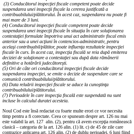
(3) Conducătorul inspecţiei fiscale competent poate decide
suspendarea unei inspecţii fiscale la cererea justificată a
contribuabilului/plătitorului. În acest caz, suspendarea nu poate fi
mai mare de 3 luni.
(4) Conducătorul inspecţiei fiscale competent poate decide
suspendarea unei inspecţii fiscale în situaţia în care soluţionarea
contestaţiei formulate împotriva unui act administrativ fiscal emis
anterior sau a unei acţiuni în contencios-administrativ, pentru
acelaşi contribuabil/plătitor, poate influenţa rezultatele inspecţiei
fiscale în curs. În acest caz, inspecţia fiscală se reia după emiterea
deciziei de soluţionare a contestaţiei sau după data rămânerii
definitive a hotărârii judecătoreşti.
(5) Ori de câte ori conducătorul inspecţiei fiscale decide
suspendarea inspecţiei, se emite o decizie de suspendare care se
comunică contribuabilului/plătitorului.
(6) Data reluării inspecţiei fiscale se aduce la cunoştinţa
contribuabilului/plătitorului.
(7) Perioadele în care inspecţia fiscală este suspendată nu sunt
incluse în calculul duratei acesteia.
Noul Cod este însă redactat cu foarte multe erori ce vor necesita
timp pentru a fi corectate. Ceea ce spuneam despre art. 126 nu mai
este valabil la art. 127 alin. (2), pentru că avem excepţia românească
clasică – categoria de la art. 126 alin. (1) lit. c) de 45 de zile care
contrazice aplicarea art. 126 alin. (2) de dublu perioadei, 6 luni fiind