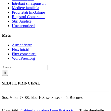
Intrebari si raspunsuri
Mediere familiala
Proprietati Imobiliare
Registrul Comertului
Stiri Juridice
Uncategorized
Meta
Autentificare
Flux intrări
Flux comentarii
WordPress.org
SEDIUL PRINCIPAL
Sos. Viilor 78-88, bloc 103, sc. 3, sector 5, Bucuresti
Copyright |
Cabinet avocatura Leon & Asociatii
| Toate drepturile