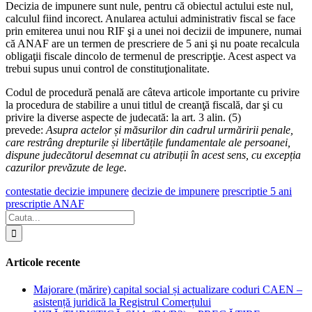
Decizia de impunere sunt nule, pentru că obiectul actului este nul,
calculul fiind incorect. Anularea actului administrativ fiscal se face
prin emiterea unui nou RIF şi a unei noi decizii de impunere, numai
că ANAF are un termen de prescriere de 5 ani şi nu poate recalcula
obligaţii fiscale dincolo de termenul de prescripţie. Acest aspect va
trebui supus unui control de constituţionalitate.
Codul de procedură penală are câteva articole importante cu privire
la procedura de stabilire a unui titlul de creanţă fiscală, dar şi cu
privire la diverse aspecte de judecată: la art. 3 alin. (5)
prevede:
Asupra actelor și măsurilor din cadrul urmăririi penale,
care restrâng drepturile și libertățile fundamentale ale persoanei,
dispune judecătorul desemnat cu atribuții în acest sens, cu excepția
cazurilor prevăzute de lege.
contestatie decizie impunere
decizie de impunere
prescriptie 5 ani
prescriptie ANAF
Articole recente
Majorare (mărire) capital social și actualizare coduri CAEN –
asistență juridică la Registrul Comerțului