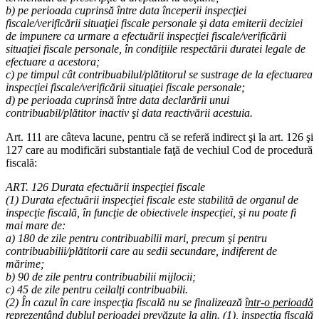
b) pe perioada cuprinsă între data începerii inspecţiei
fiscale/verificării situaţiei fiscale personale şi data emiterii deciziei
de impunere ca urmare a efectuării inspecţiei fiscale/verificării
situaţiei fiscale personale, în condiţiile respectării duratei legale de
efectuare a acestora;
c) pe timpul cât contribuabilul/plătitorul se sustrage de la efectuarea
inspecţiei fiscale/verificării situaţiei fiscale personale;
d) pe perioada cuprinsă între data declarării unui
contribuabil/plătitor inactiv şi data reactivării acestuia.
Art. 111 are câteva lacune, pentru că se referă indirect şi la art. 126 şi
127 care au modificări substantiale faţă de vechiul Cod de procedură
fiscală:
ART. 126 Durata efectuării inspecţiei fiscale
(1) Durata efectuării inspecţiei fiscale este stabilită de organul de
inspecţie fiscală, în funcţie de obiectivele inspecţiei, şi nu poate fi
mai mare de:
a) 180 de zile pentru contribuabilii mari, precum şi pentru
contribuabilii/plătitorii care au sedii secundare, indiferent de
mărime;
b) 90 de zile pentru contribuabilii mijlocii;
c) 45 de zile pentru ceilalţi contribuabili.
(2) În cazul în care inspecţia fiscală nu se finalizează
într-o perioadă
reprezentând dublul perioadei prevăzute la alin. (1)
, inspecţia fiscală