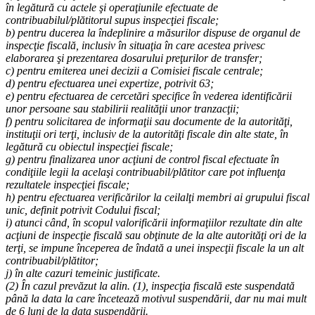
în legătură cu actele şi operaţiunile efectuate de
contribuabilul/plătitorul supus inspecţiei fiscale;
b) pentru ducerea la îndeplinire a măsurilor dispuse de organul de
inspecţie fiscală, inclusiv în situaţia în care acestea privesc
elaborarea şi prezentarea dosarului preţurilor de transfer;
c) pentru emiterea unei decizii a Comisiei fiscale centrale;
d) pentru efectuarea unei expertize, potrivit
63
;
e) pentru efectuarea de cercetări specifice în vederea identificării
unor persoane sau stabilirii realităţii unor tranzacţii;
f) pentru solicitarea de informaţii sau documente de la autorităţi,
instituţii ori terţi, inclusiv de la autorităţi fiscale din alte state, în
legătură cu obiectul inspecţiei fiscale;
g) pentru finalizarea unor acţiuni de control fiscal efectuate în
condiţiile legii la acelaşi contribuabil/plătitor care pot influenţa
rezultatele inspecţiei fiscale;
h) pentru efectuarea verificărilor la ceilalţi membri ai grupului fiscal
unic, definit potrivit Codului fiscal;
i) atunci când, în scopul valorificării informaţiilor rezultate din alte
acţiuni de inspecţie fiscală sau obţinute de la alte autorităţi ori de la
terţi, se impune începerea de îndată a unei inspecţii fiscale la un alt
contribuabil/plătitor;
j) în alte cazuri temeinic justificate.
(2) În cazul prevăzut la alin. (1), inspecţia fiscală este suspendată
până la data la care încetează motivul suspendării, dar nu mai mult
de 6 luni de la data suspendării.