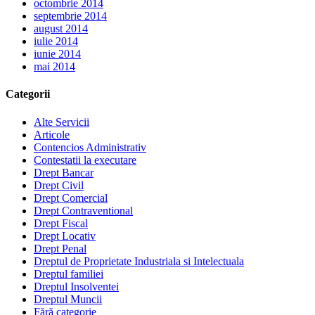
octombrie 2014
septembrie 2014
august 2014
iulie 2014
iunie 2014
mai 2014
Categorii
Alte Servicii
Articole
Contencios Administrativ
Contestatii la executare
Drept Bancar
Drept Civil
Drept Comercial
Drept Contraventional
Drept Fiscal
Drept Locativ
Drept Penal
Dreptul de Proprietate Industriala si Intelectuala
Dreptul familiei
Dreptul Insolventei
Dreptul Muncii
Fără categorie