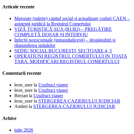
Articole recente
Majorare (mărire) capital social și actualizare coduri CAEN –
asistență juridică la Registrul Comerțului
VIZĂ TURISTICĂ SUA (B1/B2) – PREGĂTIRE
COMPLETĂ DOSAR ȘI INTERVIU
Infecții nozocomiale (intraspitalicești) – despăgubiri și
răspunderea spitalelor
SEDIU SOCIAL BUCURESTI, SECTOARE 4, 5
OPERATIUNI REGISTRUL COMERTULUI IN TOATA
TARA. MODIFICARI REGISTRUL COMERTULUI
Comentarii recente
leon_user
la
Uzufruct viager
leon_user
la
Uzufruct viager
Brezan
la
Uzufruct viager
leon_user
la
STERGEREA CAZIERULUI JUDICIAR
Andrei
la
STERGEREA CAZIERULUI JUDICIAR
Arhive
iulie 2026