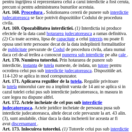
pentru ingrijirea si reprezentarea celui a carui interdictie a fost ceruta,
precum si pentru administrarea bunurilor acestuia.
Art. 168.
Procedura
.
Solutionarea cererii de punere sub
interdictie
judecatoreasca
se face potrivit dispozitiilor Codului de procedura
civila.
Art. 169. Opozabilitatea interdictiei.
(1)
Interdictia isi produce
efectele de la data cand
hotararea judecatoreasca
a ramas definitiva.
(2)
Cu toate acestea, lipsa de
capacitate
a celui
interzis
nu poate fi
opusa unei terte persoane decat de la data indeplinirii formalitatilor
de
publicitate
prevazute de
Codul
de procedura civila, afara numai
daca cel de-al treilea a cunoscut
punerea sub interdictie
pe alta
cale
.
Art. 170. Numirea tutorelui.
Prin hotararea de punere sub
interdictie,
instanta
de
tutela
numeste, de indata, un
tutore
pentru
ocrotirea celui pus sub
interdictie judecatoreasca
. Dispozitiile art.
114-120 se aplica in mod corespunzator.
Art. 171. Aplicarea regulilor de la
tutela
.
Regulile privitoare
la
tutela
minorului care nu a implinit varsta de 14 ani se aplica si in
cazul tutelei celui pus sub interdictie judecatoreasca, in masura in
care legea nu dispune altfel.
Art. 172. Actele incheiate de cel pus sub
interdictie
judecatoreasca
.
Actele juridice incheiate de persoana pusa sub
interdictie judecatoreasca, altele decat cele prevazute la art. 43 alin.
(3), sunt anulabile, chiar daca la data incheierii lor aceasta ar fi
avut
discernamant
.
Art. 173. Inlocuirea tutorelui.
(1)
Tutorele celui pus sub
interdictie