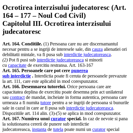
Ocrotirea interzisului judecatoresc (Art.
164 – 177 – Noul Cod Civil)
Capitolul III. Ocrotirea interzisului
judecatoresc
Art. 164. Conditiile.
(1) Persoana care nu are discernamantul
necesar pentru a se ingriji de interesele sale, din
cauza
alienatiei ori
debilitatii mintale, va fi pusa sub
interdictie judecatoreasca
.
(2)
Pot fi pusi sub
interdictie judecatoreasca
si minorii
cu
capacitate
de exercitiu restransa. Art. 163-167
Art. 165. Persoanele care pot cere
punerea
sub
interdictie
.
Interdictia poate fi ceruta de persoanele prevazute
la art. 111, care este aplicabil in mod corespunzator.
Art. 166. Desemnarea tutorelui.
Orice persoana care are
capacitatea deplina de exercitiu poate desemna prin act unilateral
sau
contract
de mandat, incheiate in forma autentica, persoana care
urmeaza a fi numita
tutore
pentru a se ingriji de persoana si bunurile
sale in cazul in care ar fi pusa sub
interdictie judecatoreasca
.
Dispozitiile art. 114 alin. (3)-(5) se aplica in mod corespunzator.
Art. 167. Numirea unui
curator
special.
In caz de nevoie si pana
la solutionarea cererii de punere sub interdictie
judecatoreasca,
instanta
de
tutela
poate numi un
curator
special