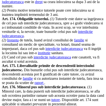
judecatoreasca
este in
drept
sa ceara inlocuirea sa dupa 3 ani de la
numire.
(2)
Pentru motive temeinice tutorele poate cere inlocuirea sa si
inaintea implinirii termenului de 3 ani.
Art. 174. Obligatiile tutorelui.
(1)
Tutorele este dator sa ingrijeasca
de cel pus sub interdictie judecatoreasca, spre a-i grabi vindecarea si
a-i imbunatati conditiile de viata. In acest scop, se vor intrebuinta
veniturile si, la nevoie, toate bunurile celui pus sub
interdictie
judecatoreasca
.
(2)
Instanta
de tutela, luand avizul consiliului de
familie
si
consultand un medic de specialitate, va hotari, tinand seama de
imprejurari, daca cel pus sub
interdictie judecatoreasca
va fi ingrijit
la locuinta lui sau intr-o
institutie
sanitara.
(3)
Cand cel pus sub
interdictie judecatoreasca
este casatorit, va fi
ascultat si sotul acestuia.
Art. 175. Liberalitatile primite de descendentii interzisului
judecatoresc.
Din bunurile celui pus sub interdictie judecatoreasca,
descendentii acestuia pot fi gratificati de catre tutore, cu avizul
consiliului de
familie
si cu autorizarea instantei de tutela, fara insa sa
se poata da scutire de
raport
.
Art. 176. Minorul pus sub interdictie judecatoreasca
. (1)
Minorul care, la data punerii sub interdictie judecatoreasca, se afla
sub ocrotirea parintilor ramane sub aceasta ocrotire pana la data cand
devine major, fara a i se numi un
tutore
. Dispozitiile art. 174 sunt
aplicabile si situatiei prevazute in prezentul alineat.