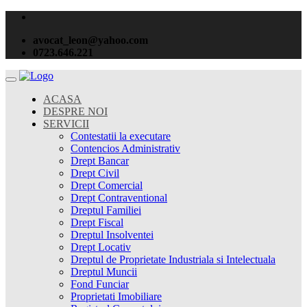
avocat_leon@yahoo.com
0723.646.221
ACASA
DESPRE NOI
SERVICII
Contestatii la executare
Contencios Administrativ
Drept Bancar
Drept Civil
Drept Comercial
Drept Contraventional
Dreptul Familiei
Drept Fiscal
Dreptul Insolventei
Drept Locativ
Dreptul de Proprietate Industriala si Intelectuala
Dreptul Muncii
Fond Funciar
Proprietati Imobiliare