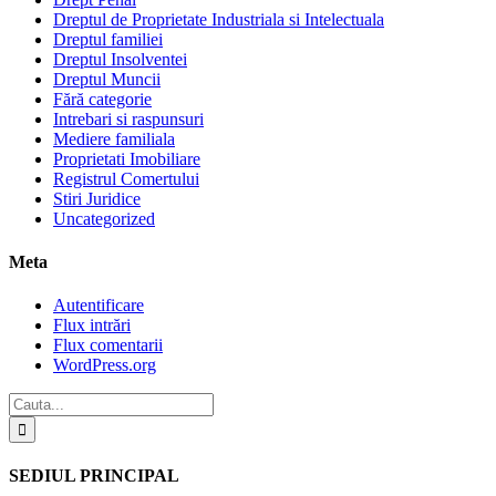
Dreptul de Proprietate Industriala si Intelectuala
Dreptul familiei
Dreptul Insolventei
Dreptul Muncii
Fără categorie
Intrebari si raspunsuri
Mediere familiala
Proprietati Imobiliare
Registrul Comertului
Stiri Juridice
Uncategorized
Meta
Autentificare
Flux intrări
Flux comentarii
WordPress.org
SEDIUL PRINCIPAL