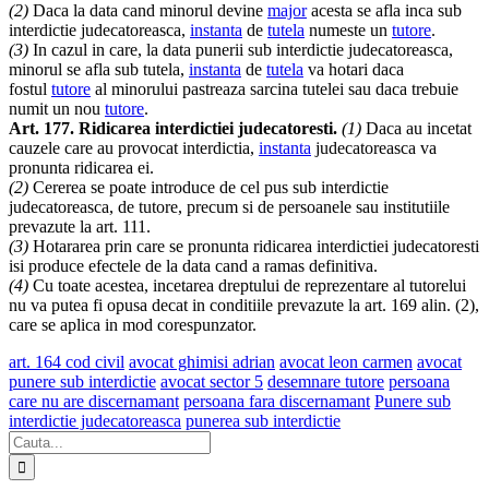
(2)
Daca la data cand minorul devine
major
acesta se afla inca sub
interdictie judecatoreasca,
instanta
de
tutela
numeste un
tutore
.
(3)
In cazul in care, la data punerii sub interdictie judecatoreasca,
minorul se afla sub tutela,
instanta
de
tutela
va hotari daca
fostul
tutore
al minorului pastreaza sarcina tutelei sau daca trebuie
numit un nou
tutore
.
Art. 177. Ridicarea interdictiei judecatoresti.
(1)
Daca au incetat
cauzele care au provocat interdictia,
instanta
judecatoreasca va
pronunta ridicarea ei.
(2)
Cererea se poate introduce de cel pus sub interdictie
judecatoreasca, de tutore, precum si de persoanele sau institutiile
prevazute la art. 111.
(3)
Hotararea prin care se pronunta ridicarea interdictiei judecatoresti
isi produce efectele de la data cand a ramas definitiva.
(4)
Cu toate acestea, incetarea dreptului de reprezentare al tutorelui
nu va putea fi opusa decat in conditiile prevazute la art. 169 alin. (2),
care se aplica in mod corespunzator.
art. 164 cod civil
avocat ghimisi adrian
avocat leon carmen
avocat
punere sub interdictie
avocat sector 5
desemnare tutore
persoana
care nu are discernamant
persoana fara discernamant
Punere sub
interdictie judecatoreasca
punerea sub interdictie