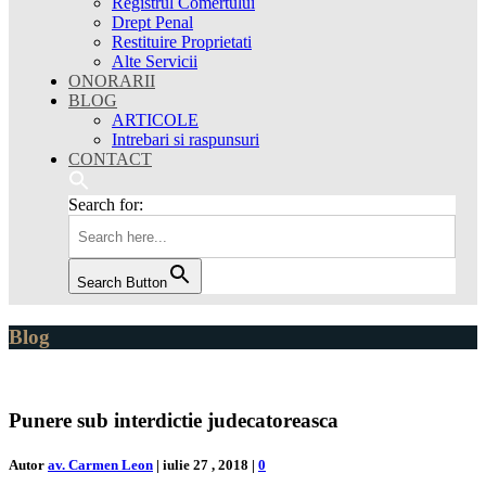
Registrul Comertului
Drept Penal
Restituire Proprietati
Alte Servicii
ONORARII
BLOG
ARTICOLE
Intrebari si raspunsuri
CONTACT
Search for:
Search Button
Blog
Punere sub interdictie judecatoreasca
Autor
av. Carmen Leon
|
iulie 27 , 2018
|
0