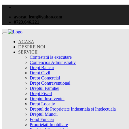
avocat_leon@yahoo.com
0723.646.221
ACASA
DESPRE NOI
SERVICII
Contestatii la executare
Contencios Administrativ
Drept Bancar
Drept Civil
Drept Comercial
Drept Contraventional
Dreptul Familiei
Drept Fiscal
Dreptul Insolventei
Drept Locativ
Dreptul de Proprietate Industriala si Intelectuala
Dreptul Muncii
Fond Funciar
Proprietati Imobiliare