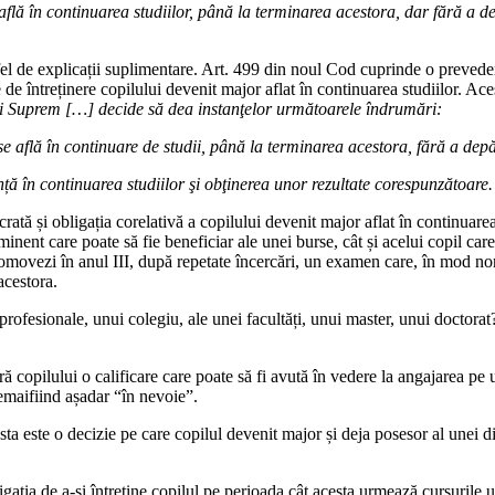
e află în continuarea studiilor, până la terminarea acestora, dar fără a 
n fel de explicații suplimentare. Art. 499 din noul Cod cuprinde o prevede
e de întreținere copilului devenit major aflat în continuarea studiilor. Ac
lui Suprem […] decide să dea instanţelor următoarele îndrumări:
 se află în continuare de studii, până la terminarea acestora, fără a depă
nță în continuarea studiilor şi obţinerea unor rezultate corespunzătoare
ată și obligația corelativă a copilului devenit major aflat în continuarea
inent care poate să fie beneficiar ale unei burse, cât și acelui copil car
promovezi în anul III, după repetate încercări, un examen care, în mod nor
acestora.
profesionale, unui colegiu, ale unei facultăți, unui master, unui doctorat? 
copilului o calificare care poate să fi avută în vedere la angajarea pe un
nemaifiind așadar “în nevoie”.
ta este o decizie pe care copilul devenit major și deja posesor al unei di
ația de a-și întreține copilul pe perioada cât acesta urmează cursurile un