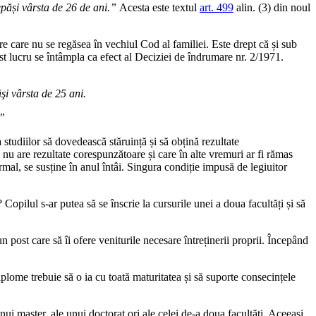
depăși vârsta de 26 de ani.”
Acesta este textul
art. 499
alin. (3) din noul
re care nu se regăsea în vechiul Cod al familiei. Este drept că și sub
est lucru se întâmpla ca efect al Deciziei de îndrumare nr. 2/1971.
şi vârsta de 25 ani.
.”
 studiilor să dovedească stăruință și să obțină rezultate
e nu are rezultate corespunzătoare și care în alte vremuri ar fi rămas
mal, se susține în anul întâi. Singura condiție impusă de legiuitor
Copilul s-ar putea să se înscrie la cursurile unei a doua facultăți și să
 post care să îi ofere veniturile necesare întreținerii proprii. Începând
plome trebuie să o ia cu toată maturitatea și să suporte consecințele
ui master, ale unui doctorat ori ale celei de-a doua facultăți. Aceeași