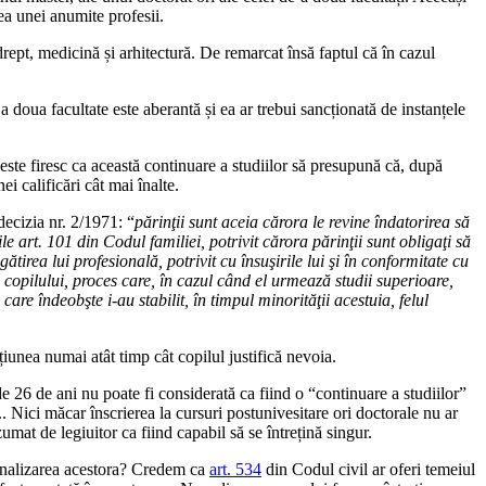
ea unei anumite profesii.
drept, medicină și arhitectură. De remarcat însă faptul că în cazul
a doua facultate este aberantă și ea ar trebui sancționată de instanțele
 este firesc ca această continuare a studiilor să presupună că, după
i calificări cât mai înalte.
decizia nr. 2/1971: “
părinţii sunt aceia cărora le revine îndatorirea să
le art. 101 din Codul familiei, potrivit cărora părinţii sunt obligaţi să
ătirea lui profesională, potrivit cu însuşirile lui şi în conformitate cu
a copilului, proces care, în cazul când el urmează studii superioare,
are îndeobşte i-au stabilit, în timpul minorităţii acestuia, felul
ațiunea numai atât timp cât copilul justifică nevoia.
 de 26 de ani nu poate fi considerată ca fiind o “continuare a studiilor”
.. Nici măcar înscrierea la cursuri postunivesitare ori doctorale nu ar
umat de legiuitor ca fiind capabil să se întrețină singur.
 finalizarea acestora? Credem ca
art. 534
din Codul civil ar oferi temeiul