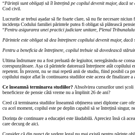
“
Părinții sunt obligați să îl întrețină pe copilul devenit major, dacă s
Cod civil.
Lucrurile ar trebui așadar să fie foarte clare, să nu fie necesare niciu
incidența Codului familiei părintele putea fi obligat să plătească pensi
“
Pentru asigurarea unei practici judiciare unitare, Plenul Tribunalu
Părintele este obligat să dea întreţinere copilului devenit major, dacă
Pentru a beneficia de întreţinere, copilul trebuie să dovedească stărui
Ultima îndrumare nu a fost preluată de legiuitor, neregăsindu-se consacr
corespunzătoare. Așa că părintele datorează întreținere atât copilului em
repetent. În prezent, nu se mai repetă anii de studiu, fiind posibil ca 
copilului major aflat în continuarea studiilor este aceea de finalizare a 
Ce înseamn
ă
terminarea studiilor?
Absolvirea cursurilor unei școli 
beneficieze de pensie câtă vreme nu a împlinit 26 de ani?
Cred că terminarea studiilor înseamnă obținerea unei diplome care oferă 
cu acel moment, copilul este pe deplin capabil să se întrețină singur, 
Dorința de continuare a educației este lăudabilă. Apreciez însă că aceas
care decurg de aici.
Consider că din punct de vedere legal nu mai există pentru părinte oblig