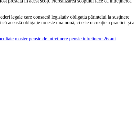
fost prestată în acest scop. Nerealizarea scopului face ca întreținerea
ri legale care consacră legislativ obligația părintelui la susținere
 că această obligație nu este una nouă, ci este o creație a practicii și a
acultate
master
pensie de intretinere
pensie intretinere 26 ani