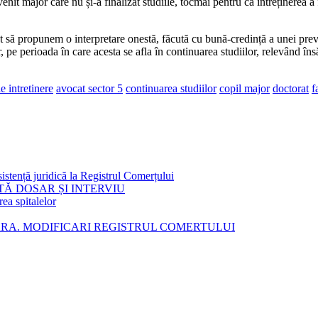
nit major care nu și-a finalizat studiile, tocmai pentru că întreținerea a 
să propunem o interpretare onestă, făcută cu bună-credință a unei prevede
, pe perioada în care acesta se afla în continuarea studiilor, relevând însă
e intretinere
avocat sector 5
continuarea studiilor
copil major
doctorat
f
istență juridică la Registrul Comerțului
TĂ DOSAR ȘI INTERVIU
rea spitalelor
ARA. MODIFICARI REGISTRUL COMERTULUI