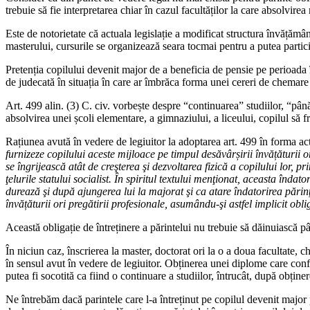
trebuie să fie interpretarea chiar în cazul facultăților la care absolv
Este de notorietate că actuala legislație a modificat structura învățămân
masterului, cursurile se organizează seara tocmai pentru a putea partic
Pretenția copilului devenit major de a beneficia de pensie pe perioada în
de judecată în situația în care ar îmbrăca forma unei cereri de chemare 
Art. 499 alin. (3) C. civ. vorbește despre “continuarea” studiilor, “pân
absolvirea unei școli elementare, a gimnaziului, a liceului, copilul să fr
Rațiunea avută în vedere de legiuitor la adoptarea art. 499 în forma ac
furnizeze copilului aceste mijloace pe timpul desăvârșirii învățăturii or
se îngrijească atât de creşterea şi dezvoltarea fizică a copilului lor, pr
ţelurile statului socialist. În spiritul textului menţionat, aceasta înd
durează şi după ajungerea lui la majorat şi ca atare îndatorirea părinţi
învățăturii ori pregătirii profesionale, asumându-şi astfel implicit obl
Această obligație de întreținere a părintelui nu trebuie să dăinuiască pân
În niciun caz, înscrierea la master, doctorat ori la o a doua facultate, c
în sensul avut în vedere de legiuitor. Obținerea unei diplome care con
putea fi socotită ca fiind o continuare a studiilor, întrucât, după obțin
Ne întrebăm dacă parintele care l-a întreținut pe copilul devenit major 