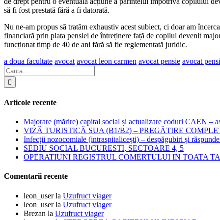
de drept pentru o eventuală acțiune a părintelui împotriva copilului deve
să fi fost prestată fără a fi datorată.
Nu ne-am propus să tratăm exhaustiv acest subiect, ci doar am încercat 
financiară prin plata pensiei de întreținere față de copilul devenit major
funcționat timp de 40 de ani fără să fie reglementată juridic.
a doua facultate
avocat
avocat leon carmen
avocat pensie
avocat pensi
Articole recente
Majorare (mărire) capital social și actualizare coduri CAEN – as
VIZĂ TURISTICĂ SUA (B1/B2) – PREGĂTIRE COMPLE
Infecții nozocomiale (intraspitalicești) – despăgubiri și răspunde
SEDIU SOCIAL BUCURESTI, SECTOARE 4, 5
OPERATIUNI REGISTRUL COMERTULUI IN TOATA T
Comentarii recente
leon_user
la
Uzufruct viager
leon_user
la
Uzufruct viager
Brezan
la
Uzufruct viager