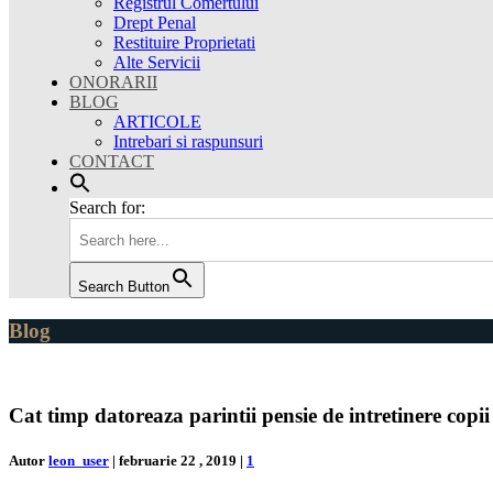
Registrul Comertului
Drept Penal
Restituire Proprietati
Alte Servicii
ONORARII
BLOG
ARTICOLE
Intrebari si raspunsuri
CONTACT
Search for:
Search Button
Blog
Cat timp datoreaza parintii pensie de intretinere copii
Autor
leon_user
|
februarie 22 , 2019
|
1