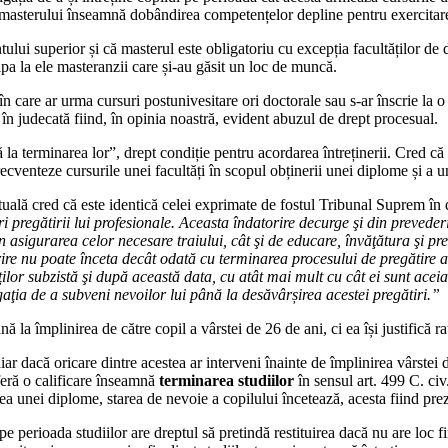
irea masterului înseamnă dobândirea competențelor depline pentru exercitar
tului superior și că masterul este obligatoriu cu excepția facultăților de 
ipa la ele masteranzii care și-au găsit un loc de muncă.
 care ar urma cursuri postunivesitare ori doctorale sau s-ar înscrie la o 
în judecată fiind, în opinia noastră, evident abuzul de drept procesual.
ă la terminarea lor”, drept condiție pentru acordarea întreținerii. Cred că
ecventeze cursurile unei facultăți în scopul obținerii unei diplome și a une
tuală cred că este identică celei exprimate de fostul Tribunal Suprem în 
i pregătirii lui profesionale. Aceasta îndatorire decurge şi din prevederi
in asigurarea celor necesare traiului, cât şi de educare, învăţătura şi preg
atorire nu poate înceta decât odată cu terminarea procesului de pregătire 
lor subzistă şi după această data, cu atât mai mult cu cât ei sunt aceia c
igaţia de a subveni nevoilor lui până la desăvârșirea acestei pregătiri.”
ă la împlinirea de către copil a vârstei de 26 de ani, ci ea își justifică r
hiar dacă oricare dintre acestea ar interveni înainte de împlinirea vârstei
feră o calificare înseamnă
terminarea studiilor
în sensul art. 499 C. civ
erea unei diplome, starea de nevoie a copilului încetează, acesta fiind prez
pe perioada studiilor are dreptul să pretindă restituirea dacă nu are loc