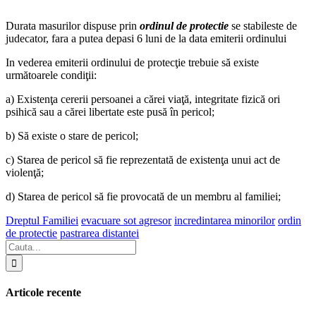
Durata masurilor dispuse prin
ordinul de protectie
se stabileste de
judecator, fara a putea depasi 6 luni de la data emiterii ordinului
In vederea emiterii ordinului de protecţie trebuie să existe
următoarele condiţii:
a) Existenţa cererii persoanei a cărei viaţă, integritate fizică ori
psihică sau a cărei libertate este pusă în pericol;
b) Să existe o stare de pericol;
c) Starea de pericol să fie reprezentată de existenţa unui act de
violenţă;
d) Starea de pericol să fie provocată de un membru al familiei;
Dreptul Familiei
evacuare sot agresor
incredintarea minorilor
ordin
de protectie
pastrarea distantei
Articole recente