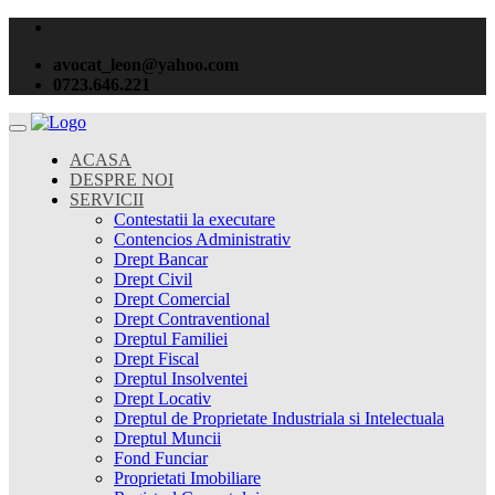
avocat_leon@yahoo.com
0723.646.221
ACASA
DESPRE NOI
SERVICII
Contestatii la executare
Contencios Administrativ
Drept Bancar
Drept Civil
Drept Comercial
Drept Contraventional
Dreptul Familiei
Drept Fiscal
Dreptul Insolventei
Drept Locativ
Dreptul de Proprietate Industriala si Intelectuala
Dreptul Muncii
Fond Funciar
Proprietati Imobiliare