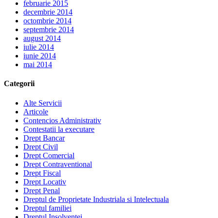
februarie 2015
decembrie 2014
octombrie 2014
septembrie 2014
august 2014
iulie 2014
iunie 2014
mai 2014
Categorii
Alte Servicii
Articole
Contencios Administrativ
Contestatii la executare
Drept Bancar
Drept Civil
Drept Comercial
Drept Contraventional
Drept Fiscal
Drept Locativ
Drept Penal
Dreptul de Proprietate Industriala si Intelectuala
Dreptul familiei
Dreptul Insolventei