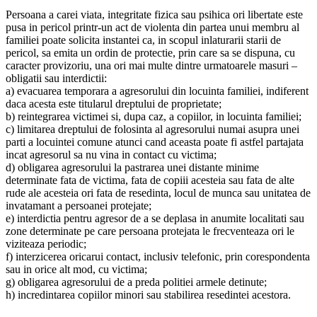
Persoana a carei viata, integritate fizica sau psihica ori libertate este
pusa in pericol printr-un act de violenta din partea unui membru al
familiei poate solicita instantei ca, in scopul inlaturarii starii de
pericol, sa emita un ordin de protectie, prin care sa se dispuna, cu
caracter provizoriu, una ori mai multe dintre urmatoarele masuri –
obligatii sau interdictii:
a) evacuarea temporara a agresorului din locuinta familiei, indiferent
daca acesta este titularul dreptului de proprietate;
b) reintegrarea victimei si, dupa caz, a copiilor, in locuinta familiei;
c) limitarea dreptului de folosinta al agresorului numai asupra unei
parti a locuintei comune atunci cand aceasta poate fi astfel partajata
incat agresorul sa nu vina in contact cu victima;
d) obligarea agresorului la pastrarea unei distante minime
determinate fata de victima, fata de copiii acesteia sau fata de alte
rude ale acesteia ori fata de resedinta, locul de munca sau unitatea de
invatamant a persoanei protejate;
e) interdictia pentru agresor de a se deplasa in anumite localitati sau
zone determinate pe care persoana protejata le frecventeaza ori le
viziteaza periodic;
f) interzicerea oricarui contact, inclusiv telefonic, prin corespondenta
sau in orice alt mod, cu victima;
g) obligarea agresorului de a preda politiei armele detinute;
h) incredintarea copiilor minori sau stabilirea resedintei acestora.