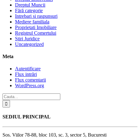
Dreptul Muncii
Fără categorie
Intrebari si raspunsuri
Mediere familiala
Proprietati Imobiliare
Registrul Comertului
Stiri Juridice
Uncategorized
Meta
Autentificare
Flux intrări
Flux comentarii
WordPress.org
SEDIUL PRINCIPAL
Sos. Viilor 78-88, bloc 103, sc. 3, sector 5, Bucuresti