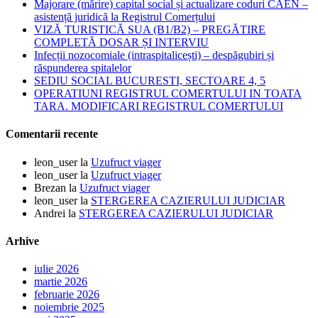
Majorare (mărire) capital social și actualizare coduri CAEN –
asistență juridică la Registrul Comerțului
VIZĂ TURISTICĂ SUA (B1/B2) – PREGĂTIRE
COMPLETĂ DOSAR ȘI INTERVIU
Infecții nozocomiale (intraspitalicești) – despăgubiri și
răspunderea spitalelor
SEDIU SOCIAL BUCURESTI, SECTOARE 4, 5
OPERATIUNI REGISTRUL COMERTULUI IN TOATA
TARA. MODIFICARI REGISTRUL COMERTULUI
Comentarii recente
leon_user
la
Uzufruct viager
leon_user
la
Uzufruct viager
Brezan
la
Uzufruct viager
leon_user
la
STERGEREA CAZIERULUI JUDICIAR
Andrei
la
STERGEREA CAZIERULUI JUDICIAR
Arhive
iulie 2026
martie 2026
februarie 2026
noiembrie 2025