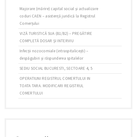
Majorare (mărire) capital social și actualizare
coduri CAEN – asistență juridică la Registrul
Comerțului
VIZĂ TURISTICĂ SUA (B1/B2) – PREGĂTIRE
COMPLETĂ DOSAR ȘI INTERVIU
Infecții nozocomiale (intraspitalicești) –
despăgubiri și răspunderea spitalelor
SEDIU SOCIAL BUCURESTI, SECTOARE 4, 5
OPERATIUNI REGISTRUL COMERTULUI IN
TOATA TARA. MODIFICARI REGISTRUL
COMERTULUI