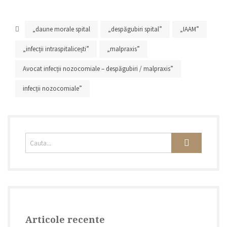
„daune morale spital
„despăgubiri spital”
„IAAM”
„infecții intraspitalicești”
„malpraxis”
Avocat infecții nozocomiale – despăgubiri / malpraxis”
infecții nozocomiale”
Articole recente