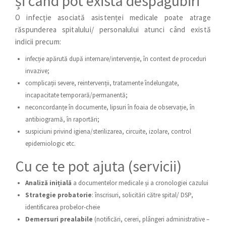
și când pot exista despăgubiri
O infecție asociată asistenței medicale poate atrage
răspunderea spitalului/ personalului atunci când există
indicii precum:
infecție apărută după internare/intervenție, în context de proceduri
invazive;
complicații severe, reintervenții, tratamente îndelungate,
incapacitate temporară/permanentă;
neconcordanțe în documente, lipsuri în foaia de observație, în
antibiogramă, în raportări;
suspiciuni privind igiena/sterilizarea, circuite, izolare, control
epidemiologic etc.
Cu ce te pot ajuta (servicii)
Analiză inițială
a documentelor medicale și a cronologiei cazului
Strategie probatorie
: înscrisuri, solicitări către spital/ DSP,
identificarea probelor-cheie
Demersuri prealabile
(notificări, cereri, plângeri administrative –