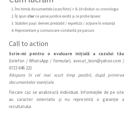
Îmi trimiți documentele (scan/foto) + 8–10 rânduri cu cronologia
Îți spun
clar
ce șanse juridice există și ce probe lipsesc
Stabilim pașii: demers prealabil / expertiză / acțiune în instanță
Reprezentare și comunicare constantă pe parcurs
Call to action
Scrie-mi pentru o evaluare inițială a cazului tău
(telefon / WhatsApp / formular). avocat_leon@yahoo.com /
0723 646 221
Răspuns în cel mai scurt timp posibil, după primirea
documentelor esențiale.
Fiecare caz se analizează individual. Informațiile de pe site
au caracter orientativ și nu reprezintă o garanție a
rezultatului.