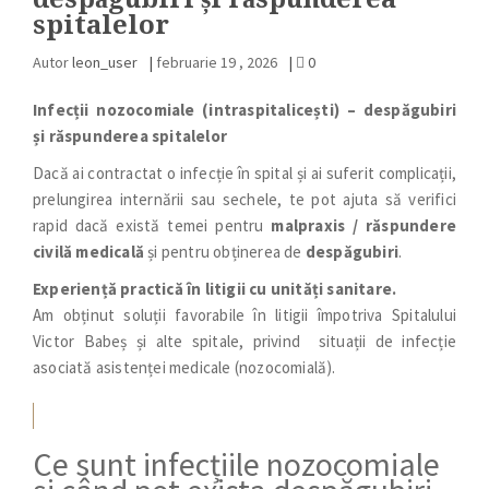
spitalelor
Autor
leon_user
|
februarie 19 , 2026
|
0
Infecții nozocomiale (intraspitalicești) – despăgubiri
și răspunderea spitalelor
Dacă ai contractat o infecție în spital și ai suferit complicații,
prelungirea internării sau sechele, te pot ajuta să verifici
rapid dacă există temei pentru
malpraxis / răspundere
civilă medicală
și pentru obținerea de
despăgubiri
.
Experiență practică în litigii cu unități sanitare.
Am obținut soluții favorabile în litigii împotriva Spitalului
Victor Babeș și alte spitale, privind situații de infecție
asociată asistenței medicale (nozocomială).
Ce sunt infecțiile nozocomiale