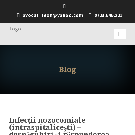
avocat_leon@yahoo.com
0723.646.221
Blog
Infecții nozocomiale
(intraspitalicești) –
despăgubiri și răspunderea