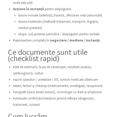
unde este util)
Acțiune în instanță
pentru despăgubiri:
daune morale (suferință, traumă, afectarea vieții personale)
daune materiale (cheltuieli tratament, transport, îngrijire,
venituri pierdute)
(după caz) prestații periodice / despăgubiri pentru sechele
Reprezentare completă în
negociere / mediere / instanță
Ce documente sunt utile
(checklist rapid)
bilet de externare, foaie de observație, rezultate analize,
antibiogramă, culturi
raport operator / anestezie / ATI, scrisori medicale ulterioare
rețete, facturi și chitanțe (medicamente, investigații, recuperare)
fotografii (dacă există leziuni), cronologie cu date și simptome
eventuale confirmări/mențiuni privind infecția (diagnostic,
tratament, izolare)
Cum lucrăm