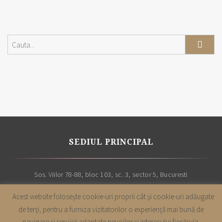
SEDIUL PRINCIPAL
Sos. Viilor 78-88, bloc 103, sc. 3, sector 5, Bucuresti
Acest website foloseşte cookie-uri proprii cât şi cookie-uri adăugate
de terţi, pentru a furniza vizitatorilor o experienţă mai bună de
navigare şi servicii adaptate nevoilor şi interesului fiecăruia.