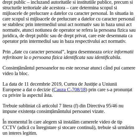
drept public – incluzand autoritatile si institutiile publice, precum si
structurile teritoriale ale acestora – care determina scopul si
mijloacele de prelucrare a datelor cu caracter personal. In situatia in
care scopul si mijloacele de prelucrare a datelor cu caracter personal
se stabilesc prin intermediul unui act normativ sau in baza unui act
normativ, atunci notiunea de operator se refera la persoana fizica sau
juridica, de drept public sau de drept privat, care este desemnata ca
operator prin intermediul sau in baza respectivului act normativ.
Prin „date cu caracter personal”, legea desemneaza
orice informatii
referitoare la o persoana fizica identificata sau identificabila
.
Consimțământul persoanelor nu este necesar atunci când pui camere
video la bloc.
La data de 11 decembrie 2019, Curtea de Justiție a Uniunii
Europene a dat o decizie (
Cauza C‑708/18
) prin care s-a pronunțat
cu privire la aspectul ăsta.
Trebuie subliniat că articolul 7 litera (f) din Directiva 95/46 nu
impune existența consimțământului persoanei vizate.
În momentul în care alegem să instalăm camerele video de tip
CCTV (adică cu înregistare și stocare continuă), trebuie să urmărim
un interes legitim.