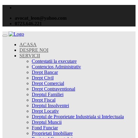
avocat_leon@yahoo.com
0723.646.221
ACASA
DESPRE NOI
SERVICII
Contestatii la executare
Contencios Administrativ
Drept Bancar
Drept Civil
Drept Comercial
Drept Contraventional
Dreptul Familiei
Drept Fiscal
Dreptul Insolventei
Drept Locativ
Dreptul de Proprietate Industriala si Intelectuala
Dreptul Muncii
Fond Funciar
Proprietati Imobiliare