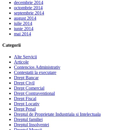
decembrie 2014
octombrie 2014
septembrie 2014
august 2014
iulie 2014
iunie 2014
mai 2014
Categorii
Alte Servicii
Articole
Contencios Administrativ
Contestatii la executare
Drept Bancar
Drept Civil
Drept Comercial
Drept Contraventional
Drept Fiscal
Drept Locativ
Drept Penal
Dreptul de Proprietate Industriala si Intelectuala
Dreptul familiei
Dreptul Insolventei
Dreptul Muncii