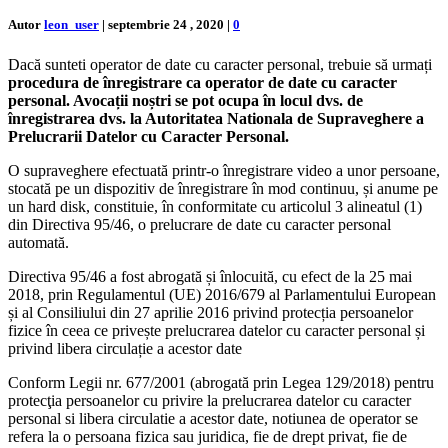
Autor
leon_user
|
septembrie 24 , 2020
|
0
Dacă sunteti operator de date cu caracter personal, trebuie să urmați
procedura de înregistrare ca operator de date cu caracter
personal. Avocații noștri se pot ocupa în locul dvs. de
înregistrarea dvs. la Autoritatea Nationala de Supraveghere a
Prelucrarii Datelor cu Caracter Personal.
O supraveghere efectuată printr‑o înregistrare video a unor persoane,
stocată pe un dispozitiv de înregistrare în mod continuu, și anume pe
un hard disk, constituie, în conformitate cu articolul 3 alineatul (1)
din Directiva 95/46, o prelucrare de date cu caracter personal
automată.
Directiva 95/46 a fost abrogată și înlocuită, cu efect de la 25 mai
2018, prin Regulamentul (UE) 2016/679 al Parlamentului European
și al Consiliului din 27 aprilie 2016 privind protecția persoanelor
fizice în ceea ce privește prelucrarea datelor cu caracter personal și
privind libera circulație a acestor date
Conform Legii nr. 677/2001 (abrogată prin Legea 129/2018) pentru
protecţia persoanelor cu privire la prelucrarea datelor cu caracter
personal si libera circulatie a acestor date, notiunea de operator se
refera la o persoana fizica sau juridica, fie de drept privat, fie de