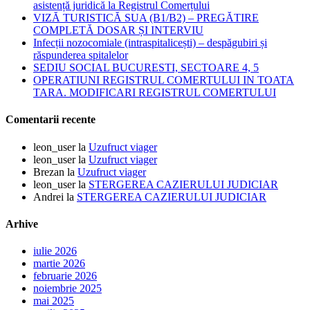
asistență juridică la Registrul Comerțului
VIZĂ TURISTICĂ SUA (B1/B2) – PREGĂTIRE
COMPLETĂ DOSAR ȘI INTERVIU
Infecții nozocomiale (intraspitalicești) – despăgubiri și
răspunderea spitalelor
SEDIU SOCIAL BUCURESTI, SECTOARE 4, 5
OPERATIUNI REGISTRUL COMERTULUI IN TOATA
TARA. MODIFICARI REGISTRUL COMERTULUI
Comentarii recente
leon_user
la
Uzufruct viager
leon_user
la
Uzufruct viager
Brezan
la
Uzufruct viager
leon_user
la
STERGEREA CAZIERULUI JUDICIAR
Andrei
la
STERGEREA CAZIERULUI JUDICIAR
Arhive
iulie 2026
martie 2026
februarie 2026
noiembrie 2025
mai 2025