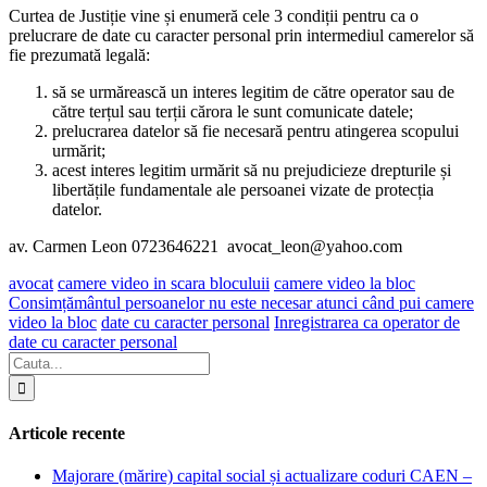
Curtea de Justiție vine și enumeră cele 3 condiții pentru ca o
prelucrare de date cu caracter personal prin intermediul camerelor să
fie prezumată legală:
să se urmărească un interes legitim de către operator sau de
către terțul sau terții cărora le sunt comunicate datele;
prelucrarea datelor să fie necesară pentru atingerea scopului
urmărit;
acest interes legitim urmărit să nu prejudicieze drepturile și
libertățile fundamentale ale persoanei vizate de protecția
datelor.
av. Carmen Leon 0723646221 avocat_leon@yahoo.com
avocat
camere video in scara bloculuii
camere video la bloc
Consimțământul persoanelor nu este necesar atunci când pui camere
video la bloc
date cu caracter personal
Inregistrarea ca operator de
date cu caracter personal
Articole recente
Majorare (mărire) capital social și actualizare coduri CAEN –