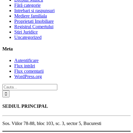
Fără categorie
Intrebari si raspunsuri
Mediere familiala
Proprietati Imobiliare
Registrul Comertului
Stiri Juridice
Uncategorized
Meta
Autentificare
Flux intrări
Flux comentarii
WordPress.org
SEDIUL PRINCIPAL
Sos. Viilor 78-88, bloc 103, sc. 3, sector 5, Bucuresti