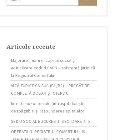
Articole recente
Majorare (mărire) capital social și
actualizare coduri CAEN – asistență juridică
la Registrul Comerțului
VIZĂ TURISTICĂ SUA (B1/B2) – PREGĂTIRE
COMPLETĂ DOSAR ȘI INTERVIU
Infecții nozocomiale (intraspitalicești) –
despăgubiri și răspunderea spitalelor
SEDIU SOCIAL BUCURESTI, SECTOARE 4, 5
OPERATIUNI REGISTRUL COMERTULUI IN
TOATA TARA. MODIFICARI REGISTRUL