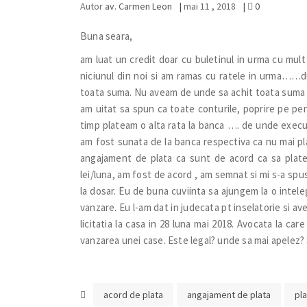
Autor
av. Carmen Leon
|
mai 11 , 2018
|
0
Buna seara,
am luat un credit doar cu buletinul in urma cu mult
niciunul din noi si am ramas cu ratele in urma……d
toata suma. Nu aveam de unde sa achit toata suma si
am uitat sa spun ca toate conturile, poprire pe pens
timp plateam o alta rata la banca …. de unde execu
am fost sunata de la banca respectiva ca nu mai pl
angajament de plata ca sunt de acord ca sa plate
lei/luna, am fost de acord , am semnat si mi s-a sp
la dosar. Eu de buna cuviinta sa ajungem la o intele
vanzare. Eu l-am dat in judecata pt inselatorie si 
licitatia la casa in 28 luna mai 2018. Avocata la ca
vanzarea unei case. Este legal? unde sa mai apelez?
acord de plata
angajament de plata
pl