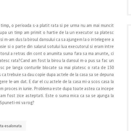
 timp, o perioada s-a platit rata si pe urma nu am mai muncit
upa un timp am primit o hartie de la un executor sa platesc
 m-am dus la biroul dansului ca sa ajungem la o intelegere a
ie si o parte din salarul sotului lua executorul si eram intre
torul a retras din cont o anumita suma fara sa ma anunte, ci
atesc rata?Cand am fost la birou la dansul m-a pus sa fac un
sc pe langa conturile blocate sa mai platesc o rata de 150
us ca trebuie sa dau copie dupa actele de la casa sa se depuna
gere le-am dat. E dar el cu actele de la casa mi-a scos casa la
avem proces in iunie. Problema este dupa toate astea ca incepe
re am fost zice asteptati. Este o suma mica ca sa se ajunga la
 Spuneti-mi va rog?
ata esalonata