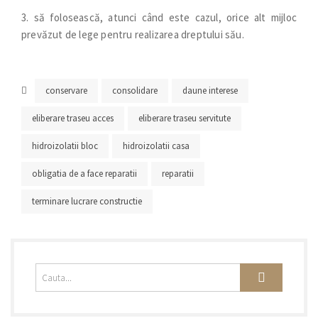
3. să folosească, atunci când este cazul, orice alt mijloc
prevăzut de lege pentru realizarea dreptului său.
conservare
consolidare
daune interese
eliberare traseu acces
eliberare traseu servitute
hidroizolatii bloc
hidroizolatii casa
obligatia de a face reparatii
reparatii
terminare lucrare constructie