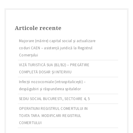
Articole recente
Majorare (mărire) capital social și actualizare
coduri CAEN – asistență juridică la Registrul
Comerțului
VIZĂ TURISTICĂ SUA (B1/B2) – PREGĂTIRE
COMPLETĂ DOSAR ȘI INTERVIU
Infecții nozocomiale (intraspitalicești) –
despăgubiri și răspunderea spitalelor
SEDIU SOCIAL BUCURESTI, SECTOARE 4, 5
OPERATIUNI REGISTRUL COMERTULUI IN
TOATA TARA. MODIFICARI REGISTRUL
COMERTULUI