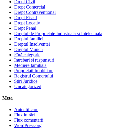
Drept Civil
Drept Comercial
Drept Contraventional
Drept Fiscal
Drept Locativ
Drept Penal
Dreptul de Proprietate Industriala si Intelectuala
Dreptul familiei
Dreptul Insolventei
Dreptul Muncii
Fără categorie
Intrebari si raspunsuri
Mediere familiala
Proprietati Imobiliare
Registrul Comertului
Stiri Juridice
Uncategorized
Meta
Autentificare
Flux intrări
Flux comentarii
WordPress.org