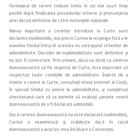
formularul de cerere trebuie trimis în cel mai scurt timp
posibil după finalizarea procedurilor interne și pronunțarea
unei decizii definitive de către instanțele naționale.
Marea majoritate a cererilor introduse la Curte sunt
declarate inadmisibile, mai precis Curtea le respinge fără a le
examina fondul întrucât acestea nu corespund criteriilor de
admisibilitate. Deciziile de inadmisibilitate sunt definitive și
nu pot fi contestate. Prin urmare, dacă nu doriți ca cererea
dumneavoastră să fie respinsă de Curte, este important să
respectați toate condițiile de admisibilitate. Înainte de a
trimite o cerere la Curte, consultați siteul internet al Curții,
în special Ghidul cu privire la admisibilitate, și completați
chestionarul care vă va permite să evaluați șansele cererii
dumneavoastră de a fi declarată admisibilă.
Dacă cererea dumneavoastră nu este declarată inadmisibilă,
Curtea o examinează și stabilește dacă în cazul
dumneavoastră a avut loc vreo încălcare a Convenției.