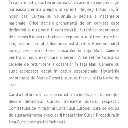
În caz afirmativ, Curtea ar putea să vă acorde o compensație
bănească pentru prejudiciul suferit. Rețineți totuși că, în
nicun caz, Curtea nu va anula o decizie a instanțelor
naționale. Orice decizie pronunțată de un comitet este
definitivă și nu poate fi contestată. Hotărârile pronunțate
de o cameră devin definitive la expirarea unui termen de trei
luni, timp în care atât dumneavoastră, cât și Guvernul pârât
puteți cere retrimiterea dosarului în fața Marii Camere
pentru o nouă examinare a cererii. A se reține totuși că
cererile de retrimitere a dosarelor în fața Marii Camere nu
sunt acceptate decât în cazuri excepționale. Hotărârile
pronunțate de Marea Cameră sunt definitive și fără cale de
atac.
Când o hotărâre în care se constată o încălcare a Convenției
devine definitivă, Curtea transmite dosarul respectiv
Comitetului de Miniștri al Consiliului Europei, care se ocupă
de supravegherea executării hotărârilor Curții. Procedura în
fața Curții este astfel încheiată.