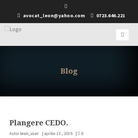
avocat_leon@yahoo.com
0723.646.221
Blog
Plangere CEDO.
Autor
leon_user
|
aprilie 13 , 2019
|
0