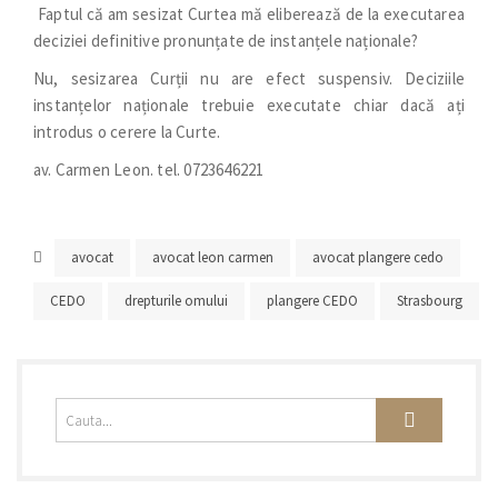
 Faptul că am sesizat Curtea mă eliberează de la executarea
deciziei definitive pronunțate de instanțele naționale?
Nu, sesizarea Curții nu are efect suspensiv. Deciziile
instanțelor naționale trebuie executate chiar dacă ați
introdus o cerere la Curte.
av. Carmen Leon. tel. 0723646221
avocat
avocat leon carmen
avocat plangere cedo
CEDO
drepturile omului
plangere CEDO
Strasbourg