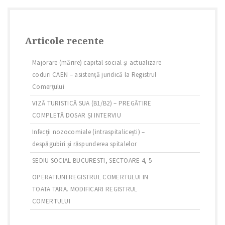
Articole recente
Majorare (mărire) capital social și actualizare
coduri CAEN – asistență juridică la Registrul
Comerțului
VIZĂ TURISTICĂ SUA (B1/B2) – PREGĂTIRE
COMPLETĂ DOSAR ȘI INTERVIU
Infecții nozocomiale (intraspitalicești) –
despăgubiri și răspunderea spitalelor
SEDIU SOCIAL BUCURESTI, SECTOARE 4, 5
OPERATIUNI REGISTRUL COMERTULUI IN
TOATA TARA. MODIFICARI REGISTRUL
COMERTULUI