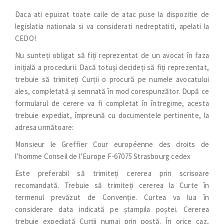
Daca ati epuizat toate caile de atac puse la dispozitie de
legislatia nationala si va considerati nedreptatiti, apelati la
CEDO!
Nu sunteți obligat să fiți reprezentat de un avocat în faza
inițială a procedurii. Dacă totuși decideți să fiți reprezentat,
trebuie să trimiteți Curții o procură pe numele avocatului
ales, completată și semnată în mod corespunzător. După ce
formularul de cerere va fi completat în întregime, acesta
trebuie expediat, împreună cu documentele pertinente, la
adresa următoare:
Monsieur le Greffier Cour européenne des droits de
l’homme Conseil de l’Europe F-67075 Strasbourg cedex
Este preferabil să trimiteți cererea prin scrisoare
recomandată. Trebuie să trimiteți cererea la Curte în
termenul prevăzut de Convenție. Curtea va lua în
considerare data indicată pe ștampila poștei. Cererea
trebuie expediată Curții numai prin poștă. În orice caz,