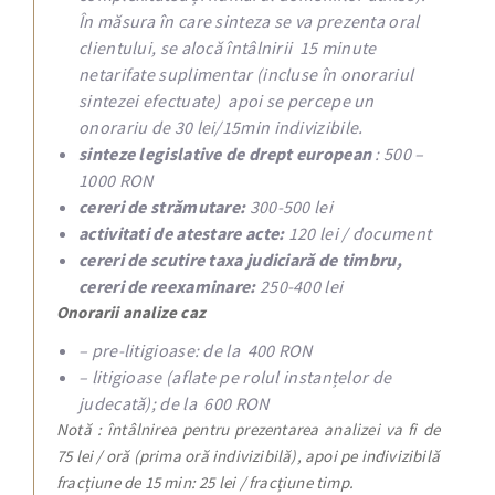
În măsura în care sinteza se va prezenta oral
clientului, se alocă întâlnirii 15 minute
netarifate suplimentar (incluse în onorariul
sintezei efectuate) apoi se percepe un
onorariu de 30 lei/15min indivizibile.
sinteze legislative de drept european
: 500 –
1000 RON
cereri de strămutare:
300-500 lei
activitati de atestare acte:
120 lei / document
cereri de scutire taxa judiciară de timbru,
cereri de reexaminare:
250-400 lei
Onorarii analize caz
– pre-litigioase: de la 400 RON
– litigioase (aflate pe rolul instanțelor de
judecată); de la 600 RON
Notă
: întâlnirea pentru prezentarea analizei va fi de
75 lei / oră (prima oră indivizibilă), apoi pe indivizibilă
fracțiune de 15 min: 25 lei / fracțiune timp.