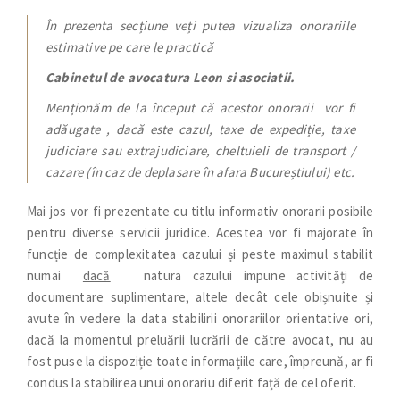
În prezenta secțiune veți putea vizualiza onorariile
estimative pe care le practică
Cabinetul de avocatura Leon si asociatii.
Menționăm de la început că acestor onorarii vor fi
adăugate , dacă este cazul, taxe de expediție, taxe
judiciare sau extrajudiciare, cheltuieli de transport /
cazare (în caz de deplasare în afara Bucureștiului) etc.
Mai jos vor fi prezentate cu titlu informativ onorarii posibile
pentru diverse servicii juridice. Acestea vor fi majorate în
funcție de complexitatea cazului și peste maximul stabilit
numai
dacă
natura cazului impune activități de
documentare suplimentare, altele decât cele obișnuite și
avute în vedere la data stabilirii onorariilor orientative ori,
dacă la momentul preluării lucrării de către avocat, nu au
fost puse la dispoziție toate informațiile care, împreună, ar fi
condus la stabilirea unui onorariu diferit față de cel oferit.