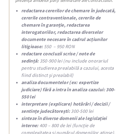
prezența ambelor părți semnatare ale contractului.
redactarea cererilor de chemare în judecată,
cererile contraventionale, cererile de
chemare în garanție, redactarea
interogatoriilor, redactarea diverselor
documente necesare în cadrul acțiunilor
litigioase:
550 – 950 RON
redactare concluzii scrise / note de
sedință:
350-900 lei (nu include onorariul
pentru studierea prealabilă a cazului, acesta
fiind distinct și prealabil)
analiza documentelor (ex: expertize
judiciare) fără a intra în analiza cazului: 300-
550 lei
interpretare (explicare) hotărâri / decizii /
sentințe judecătorești:
300-500 lei
sinteze în diverse domenii ale legislației
interne:
400 – 800 de lei (funcție de
complexitatea și numărul domeniilor atinse).