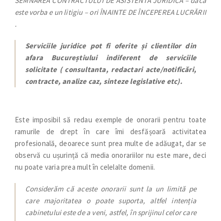
SEMNAREA CONTRACTULUI DE ASISTENTA JURIDICA – dacă
este vorba e un litigiu – ori ÎNAINTE DE ÎNCEPEREA LUCRĂRII
.
Serviciile juridice pot fi oferite și clientilor din
afara Bucureștiului indiferent de serviciile
solicitate ( consultanta, redactari acte/notificări,
contracte, analize caz, sinteze legislative etc).
Este imposibil să redau exemple de onorarii pentru toate
ramurile de drept în care îmi desfășoară activitatea
profesională, deoarece sunt prea multe de adăugat, dar se
observă cu ușurință că media onorariilor nu este mare, deci
nu poate varia prea mult în celelalte domenii.
Considerăm că aceste onorarii sunt la un limită pe
care majoritatea o poate suporta, altfel intenția
cabinetului este de a veni, astfel, în sprijinul celor care