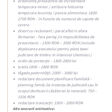
ordonanta presedintie de incredintare
temporara minor / atribuire folosinta
temporara locuinta / pensie alimentara; 1800-
2700 RON – în functie de numarul de capete de
cerere
divort cu reclamant / parat aflat in afara
Romaniei – fara partaj (in imposibilitatea de
prezentare) – 2500 RON – 3500 RON (include
deplasarea avocatului pentru plata taxei
judiciare de timbru in interesul clientului.)
ordin de protecție – 1800-2800 lei
tutela 1800 – 2800 RON
tăgada paternității: 2000 – 3000 lei
redactare document planificare familială –
planning family (la instanța de judecată sau în
scopul desfacerii căsătoriei la notariat): 750 –
1500 RON
redactare tranzacții: 1500 – 2000 RON
Alte onorarii estimative: