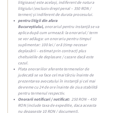
litigioase) este același, indiferent de natura
litigiului (exclusiv drept penal – 350 RON /
termen) și indiferent de durata procesului.
pentru litigii din afara
Bucureștiului,
onorariul pentru instanță se va
aplica după cum urmează: la onorariul / term
se vor adăuga: un onorariu pentru timpul
suplimentar: 100 lei / oră (timp necesar
deplasării – estimat prin contract) plus
cheltuielile de deplasare / cazare dacă este
cazul.
Plata onorariilor aferente termenelor de
judecată se va face cel mai târziu înainte de
prezentarea avocatului în instanță și cel mai
devreme cu 24 de ore înainte de ziua stabilită
pentru termenul respectiv.
Onorarii notificari / notificat:
250 RON – 450
RON (include taxa de expeditie, daca aceasta
nu depaseste 10 RON / document).