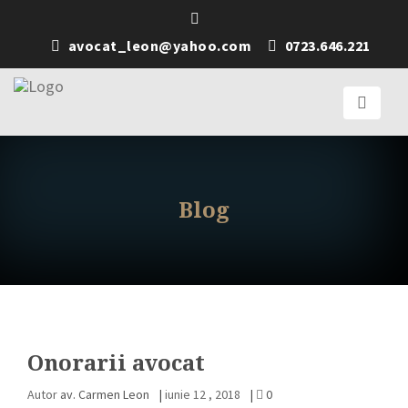
avocat_leon@yahoo.com
0723.646.221
Blog
Onorarii avocat
Autor
av. Carmen Leon
|
iunie 12 , 2018
|
0