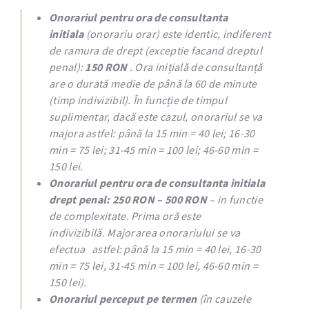
Onorariul pentru ora de consultanta
initiala
(onorariu orar) este identic, indiferent
de ramura de drept (exceptie facand dreptul
penal):
150 RON
. Ora inițială de consultanță
are o durată medie de până la 60 de minute
(timp indivizibil). În funcție de timpul
suplimentar, dacă este cazul, onorariul se va
majora astfel: până la 15 min = 40 lei; 16-30
min = 75 lei; 31-45 min = 100 lei; 46-60 min =
150 lei.
Onorariul pentru ora de consultanta initiala
drept penal:
250 RON – 500 RON
– in functie
de complexitate. Prima oră este
indivizibilă. Majorarea onorariului se va
efectua astfel: până la 15 min = 40 lei, 16-30
min = 75 lei, 31-45 min = 100 lei, 46-60 min =
150 lei).
Onorariul perceput pe termen
(în cauzele