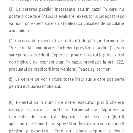
(3) La cererea părţilor interesate sau în cazul în care nu
poate proceda el însuşi la evaluare, executorul judecătoresc
va numi un expert care să stabilească valoarea de circulaţie
a imobilului.
(4) Cererea de expertiză va fi făcută de părţi, în termen de
15 zile de la comunicarea încheierii prevăzute la alin. (1), sub
sancţiunea decăderii. Expertiza poate fi cerută şi de terţul
dobânditor, de coproprietari în cazul prevăzut la art. 822,
precum şi de creditorii intervenienţi, în acelaşi termen.
(5) La cerere se vor alătura toate înscrisurile care pot servi
pentru evaluarea imobilului.
(6) Expertul va fi numit de către
executor
prin încheiere
executorie, care va arăta şi termenul de depunere a
raportului de expertiză, dispoziţiile art. 757 alin. (6)-(9)
aplicându-se în mod corespunzător. Încheierea se comunică
părţilor şi expertului. Creditorul poate depune la dosar