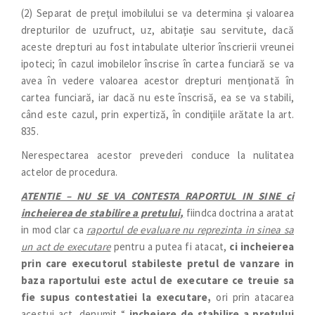
(2) Separat de preţul imobilului se va determina şi valoarea
drepturilor de uzufruct, uz, abitaţie sau servitute, dacă
aceste drepturi au fost intabulate ulterior înscrierii vreunei
ipoteci; în cazul imobilelor înscrise în cartea funciară se va
avea în vedere valoarea acestor drepturi menţionată în
cartea funciară, iar dacă nu este înscrisă, ea se va stabili,
când este cazul, prin expertiză, în condiţiile arătate la art.
835.
Nerespectarea acestor prevederi conduce la nulitatea
actelor de procedura.
ATENTIE – NU SE VA CONTESTA RAPORTUL IN SINE ci
incheierea de stabilire a pretului,
fiindca doctrina a aratat
in mod clar ca
raportul de evaluare nu reprezinta in sinea sa
un act de executare
pentru a putea fi atacat,
ci incheierea
prin care executorul stabileste pretul de vanzare in
baza raportului este actul de executare ce treuie sa
fie supus contestatiei la executare,
ori prin atacarea
acestui act, denumit “
incheiere de stabilire a pretului