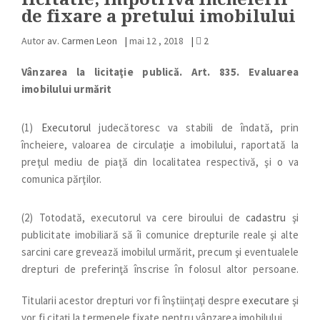
de fixare a pretului imobilului
Autor
av. Carmen Leon
|
mai 12 , 2018
|
2
Vânzarea la licitaţie publică.
Art. 835.
Evaluarea
imobilului urmărit
(1)
Executorul
judecătoresc va stabili de îndată, prin
încheiere, valoarea de circulaţie a imobilului, raportată la
preţul mediu de piaţă din localitatea respectivă, şi o va
comunica părţilor.
(2) Totodată, executorul va cere biroului de
cadastru
şi
publicitate imobiliară să îi comunice drepturile reale şi alte
sarcini care grevează imobilul urmărit, precum şi eventualele
drepturi de preferinţă înscrise în folosul altor persoane.
Titularii acestor drepturi vor fi înştiinţaţi despre
executare
şi
vor fi citaţi la termenele fixate pentru vânzarea imobilului.