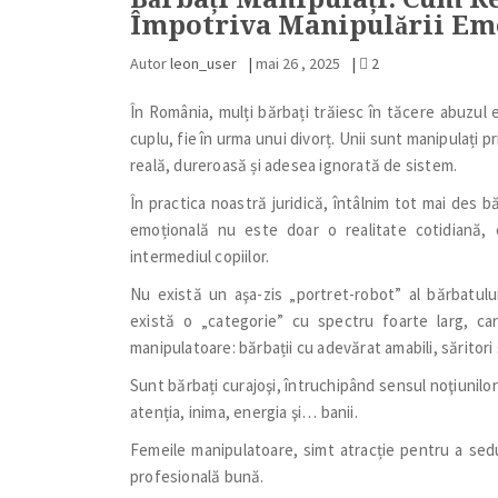
Împotriva Manipulării Emo
Autor
leon_user
|
mai 26 , 2025
|
2
În România, mulți bărbați trăiesc în tăcere abuzul e
cuplu, fie în urma unui divorț. Unii sunt manipulați pri
reală, dureroasă și adesea ignorată de sistem.
În practica noastră juridică, întâlnim tot mai des băr
emoțională nu este doar o realitate cotidiană, 
intermediul copiilor.
Nu există un aşa-zis „portret-robot” al bărbatul
există o „categorie” cu spectru foarte larg, ca
manipulatoare: bărbații cu adevărat amabili, săritori ş
Sunt bărbați curajoşi, întruchipând sensul noţiunilor 
atenția, inima, energia şi… banii.
Femeile manipulatoare, simt atracție pentru a seduc
profesională bună.