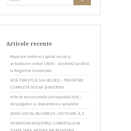
Articole recente
Majorare (mărire) capital social și
actualizare coduri CAEN – asistență juridică
la Registrul Comerțului
VIZĂ TURISTICĂ SUA (B1/B2) – PREGĂTIRE
COMPLETĂ DOSAR ȘI INTERVIU
Infecții nozocomiale (intraspitalicești) –
despăgubiri și răspunderea spitalelor
SEDIU SOCIAL BUCURESTI, SECTOARE 4, 5
OPERATIUNI REGISTRUL COMERTULUI IN
TOATA TARA. MODIFICARI REGISTRUL