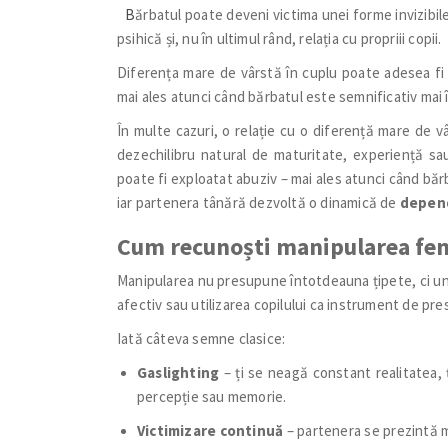
B
ărbatul poate deveni victima unei forme invizibi
psihică și, nu în ultimul rând, relația cu propriii copii.
Diferența mare de vârstă în cuplu poate adesea fi 
mai ales atunci când bărbatul este semnificativ mai
În multe cazuri, o relație cu o diferență mare de 
dezechilibru natural de maturitate, experiență sau
poate fi exploatat abuziv – mai ales atunci când bărb
iar partenera tânără dezvoltă o dinamică de
depend
Cum recunoști manipularea femi
Manipularea nu presupune întotdeauna țipete, ci une
afectiv sau utilizarea copilului ca instrument de pre
Iată câteva semne clasice:
Gaslighting
– ți se neagă constant realitatea, 
percepție sau memorie.
Victimizare continuă
– partenera se prezintă m