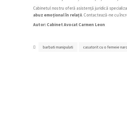
Cabinetul nostru oferă asistență juridică specializ
abuz emoțional în relații
. Contactează-ne cu încr
Autor: Cabinet Avocat Carmen Leon
barbati manipulati
casatorit cu o femeie narc