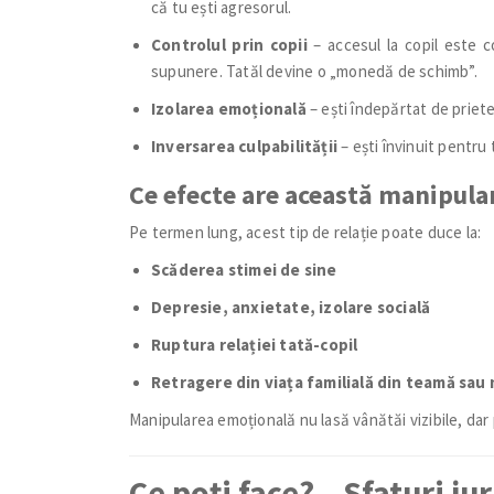
că tu ești agresorul.
Controlul prin copii
– accesul la copil este c
supunere. Tatăl devine o „monedă de schimb”.
Izolarea emoțională
– ești îndepărtat de priete
Inversarea culpabilității
– ești învinuit pentru 
Ce efecte are această manipula
Pe termen lung, acest tip de relație poate duce la:
Scăderea stimei de sine
Depresie, anxietate, izolare socială
Ruptura relației tată-copil
Retragere din viața familială din teamă sau
Manipularea emoțională nu lasă vânătăi vizibile, dar
Ce poți face? – Sfaturi ju