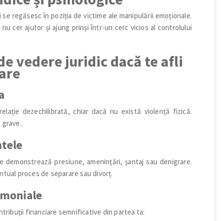
ți se regăsesc în poziția de victime ale manipulării emoționale.
 nu cer ajutor și ajung prinși într-un cerc vicios al controlului
de vedere juridic dacă te afli
oare
a
relație dezechilibrată, chiar dacă nu există violență fizică.
 grave.
tele
re demonstrează presiune, amenințări, șantaj sau denigrare.
ntual proces de separare sau divorț.
rimoniale
tribuții financiare semnificative din partea ta: