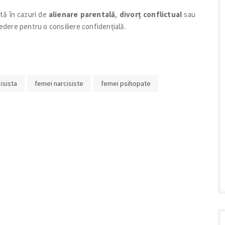
ată în cazuri de
alienare parentală
,
divorț conflictual
sau
edere pentru o consiliere confidențială.
isista
femei narcisiste
femei psihopate