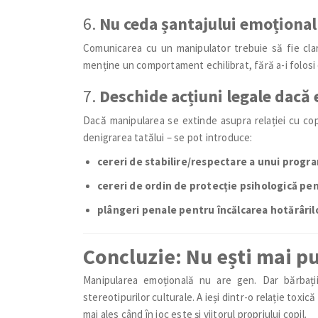
6.
Nu ceda șantajului emoțional
Comunicarea cu un manipulator trebuie să fie clară,
menține un comportament echilibrat, fără a-i folosi 
7.
Deschide acțiuni legale dacă 
Dacă manipularea se extinde asupra relației cu copi
denigrarea tatălui – se pot introduce:
cereri de stabilire/respectare a unui progr
cereri de ordin de protecție psihologică pen
plângeri penale pentru încălcarea hotărâril
Concluzie: Nu ești mai pu
Manipularea emoțională nu are gen. Dar bărbați
stereotipurilor culturale. A ieși dintr-o relație toxic
mai ales când în joc este și viitorul propriului copil.