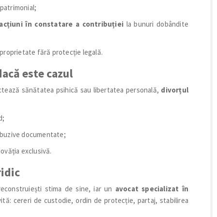
patrimonial;
acțiuni în constatare a contribuției
la bunuri dobândite
 proprietate fără protecție legală.
dacă este cazul
fectează sănătatea psihică sau libertatea personală,
divorțul
d;
abuzive documentate;
novăția exclusivă.
ridic
reconstruiești stima de sine, iar un
avocat specializat în
vită: cereri de custodie, ordin de protecție, partaj, stabilirea