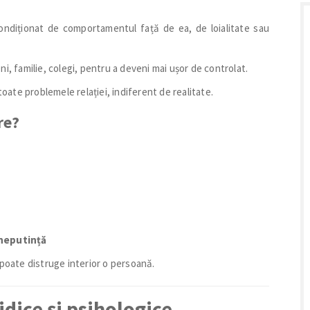
ondiționat de comportamentul față de ea, de loialitate sau
ni, familie, colegi, pentru a deveni mai ușor de controlat.
toate problemele relației, indiferent de realitate.
re?
 neputință
 poate distruge interior o persoană.
ridice și psihologice