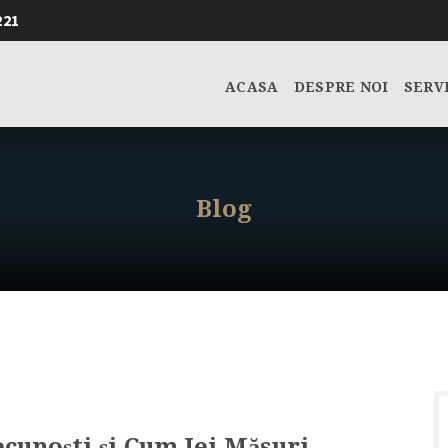
221
ACASA
DESPRE NOI
SERV
Blog
cunoști și Cum Iei Măsuri