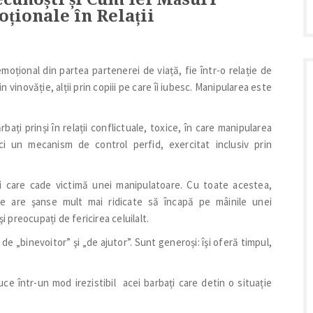
ționale în Relații
moțional din partea partenerei de viață, fie într-o relație de
n vinovăție, alții prin copiii pe care îi iubesc. Manipularea este
bați prinși în relații conflictuale, toxice, în care manipularea
ci un mecanism de control perfid, exercitat inclusiv prin
ui care cade victimă unei manipulatoare. Cu toate acestea,
re are şanse mult mai ridicate să încapă pe mâinile unei
i preocupați de fericirea celuilalt.
de „binevoitor” şi „de ajutor”. Sunt generoși: îşi oferă timpul,
e într-un mod irezistibil acei barbați care detin o situație