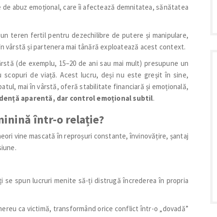
le de abuz emoțional, care îi afectează demnitatea, sănătatea
un teren fertil pentru dezechilibre de putere și manipulare,
 în vârstă și partenera mai tânără exploatează acest context.
vârstă (de exemplu, 15–20 de ani sau mai mult) presupune un
 scopuri de viață. Acest lucru, deși nu este greșit în sine,
atul, mai în vârstă, oferă stabilitate financiară și emoțională,
ență aparentă, dar control emoțional subtil
.
nină într-o relație?
ori vine mascată în reproșuri constante, învinovățire, șantaj
siune.
ți se spun lucruri menite să-ți distrugă încrederea în propria
ereu ca victimă, transformând orice conflict într-o „dovadă”