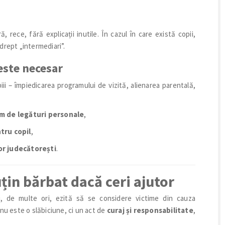
 rece, fără explicații inutile. În cazul în care există copii,
drept „intermediari”.
este necesar
ii – împiedicarea programului de vizită, alienarea parentală,
am de legături personale
,
tru copil
,
or judecătorești
.
țin bărbat dacă ceri ajutor
i, de multe ori, ezită să se considere victime din cauza
ă nu este o slăbiciune, ci un act de
curaj și responsabilitate
,