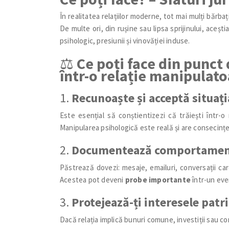
În realitatea relațiilor moderne, tot mai mulți bărba
De multe ori, din rușine sau lipsa sprijinului, aceștia
psihologic, presiunii și vinovăției induse.
⚖️
Ce poți face din punct 
într-o relație manipulat
1.
Recunoaște și acceptă situați
Este esențial să conștientizezi că trăiești într-o 
Manipularea psihologică este reală și are consecințe
2.
Documentează comportamen
Păstrează dovezi: mesaje, emailuri, conversații ca
Acestea pot deveni
probe importante
într-un eve
3.
Protejează-ți interesele pat
Dacă relația implică bunuri comune, investiții sau con