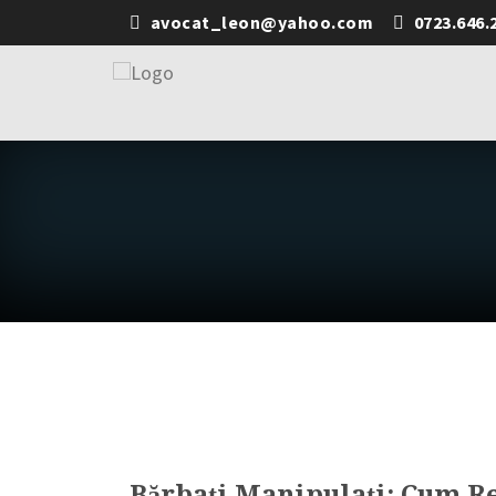
avocat_leon@yahoo.com
0723.646.
Bărbați Manipulați: Cum Re