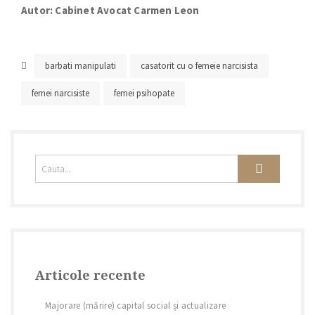
Autor: Cabinet Avocat Carmen Leon
barbati manipulati
casatorit cu o femeie narcisista
femei narcisiste
femei psihopate
Articole recente
Majorare (mărire) capital social și actualizare