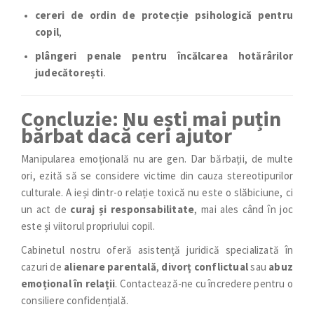
cereri de ordin de protecție psihologică pentru
copil
,
plângeri penale pentru încălcarea hotărârilor
judecătorești
.
Concluzie: Nu ești mai puțin
bărbat dacă ceri ajutor
Manipularea emoțională nu are gen. Dar bărbații, de multe
ori, ezită să se considere victime din cauza stereotipurilor
culturale. A ieși dintr-o relație toxică nu este o slăbiciune, ci
un act de
curaj și responsabilitate
, mai ales când în joc
este și viitorul propriului copil.
Cabinetul nostru oferă asistență juridică specializată în
cazuri de
alienare parentală
,
divorț conflictual
sau
abuz
emoțional în relații
. Contactează-ne cu încredere pentru o
consiliere confidențială.