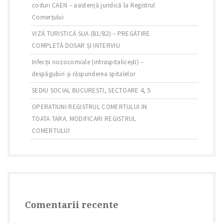
coduri CAEN – asistență juridică la Registrul
Comerțului
VIZĂ TURISTICĂ SUA (B1/B2) – PREGĂTIRE
COMPLETĂ DOSAR ȘI INTERVIU
Infecții nozocomiale (intraspitalicești) –
despăgubiri și răspunderea spitalelor
SEDIU SOCIAL BUCURESTI, SECTOARE 4, 5
OPERATIUNI REGISTRUL COMERTULUI IN
TOATA TARA. MODIFICARI REGISTRUL
COMERTULUI
Comentarii recente