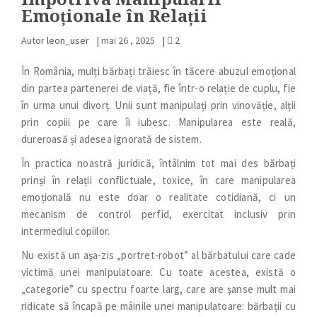
Emoționale în Relații
Autor
leon_user
|
mai 26 , 2025
|
2
În România, mulți bărbați trăiesc în tăcere abuzul emoțional
din partea partenerei de viață, fie într-o relație de cuplu, fie
în urma unui divorț. Unii sunt manipulați prin vinovăție, alții
prin copiii pe care îi iubesc. Manipularea este reală,
dureroasă și adesea ignorată de sistem.
În practica noastră juridică, întâlnim tot mai des bărbați
prinși în relații conflictuale, toxice, în care manipularea
emoțională nu este doar o realitate cotidiană, ci un
mecanism de control perfid, exercitat inclusiv prin
intermediul copiilor.
Nu există un aşa-zis „portret-robot” al bărbatului care cade
victimă unei manipulatoare. Cu toate acestea, există o
„categorie” cu spectru foarte larg, care are şanse mult mai
ridicate să încapă pe mâinile unei manipulatoare: bărbații cu