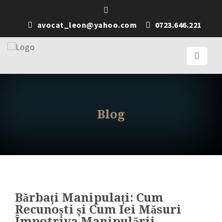
avocat_leon@yahoo.com
0723.646.221
Blog
Bărbați Manipulați: Cum
Recunoști și Cum Iei Măsuri
Împotriva Manipulării