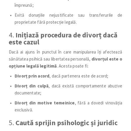
împreună;
Evită donațiile nejustificate sau transferurile de
proprietate fără protecție legală.
4.
Inițiază procedura de divorț dacă
este cazul
Dacă ai ajuns în punctul în care manipularea îți afectează
sănătatea psihică sau libertatea personală,
divorțul este o
opțiune legală legitimă
. Acesta poate fi:
Divorț prin acord
, dacă partenera este de acord;
Divorț din culpă
, dacă există comportamente abuzive
documentate;
Divorț din motive temeinice
, fără a dovedi vinovăția
exclusivă.
5.
Caută sprijin psihologic și juridic