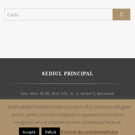
SEDIUL PRINCIPAL
Sos. Viilor 78-88, bloc 103, sc. 3, sector 5, Bucuresti
Acest website foloseşte cookie-uri proprii cât şi cookie-uri adăugate
de terţi, pentru a furniza vizitatorilor o experienţă mai bună de
navigare şi servicii adaptate nevoilor şi interesului fiecăruia.
Copyright |
Cabinet avocatura Leon & Asociatii
| Toate drepturile sunt
Politică de confidențialitate
Acceptă
Refuză
rezervate | 2019