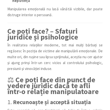
neputință
Manipularea emoțională nu lasă vânătăi vizibile, dar poate
distruge interior o persoană.
Ce poți face? – Sfaturi
juridice și psihologice
În realitatea relațiilor moderne, tot mai mulți bărbați se
regăsesc în poziția de victime ale manipulării emoționale. De
multe ori, din rușine sau lipsa sprijinului, aceștia nu cer ajutor
și ajung prinși într-un cerc vicios al controlului psihologic,
presiunii și vinovăției induse.
⚖️
Ce poți face din punct de
vedere juridic dacă te afli
într-o relație manipulatoare
1.
Recunoaște și acceptă situația