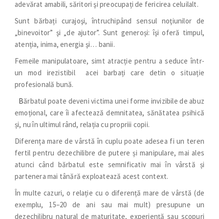
adevărat amabili, săritori şi preocupați de fericirea celuilalt.
Sunt bărbați curajoşi, întruchipând sensul noţiunilor de
„binevoitor” şi „de ajutor”. Sunt generoși: îşi oferă timpul,
atenția, inima, energia şi… banii.
Femeile manipulatoare, simt atracție pentru a seduce într-
un mod irezistibil acei barbați care detin o situație
profesională bună.
B
ărbatul poate deveni victima unei forme invizibile de abuz
emoțional, care îi afectează demnitatea, sănătatea psihică
și, nu în ultimul rând, relația cu propriii copii.
Diferența mare de vârstă în cuplu poate adesea fi un teren
fertil pentru dezechilibre de putere și manipulare, mai ales
atunci când bărbatul este semnificativ mai în vârstă și
partenera mai tânără exploatează acest context.
În multe cazuri, o relație cu o diferență mare de vârstă (de
exemplu, 15–20 de ani sau mai mult) presupune un
dezechilibru natural de maturitate, experiență sau scopuri