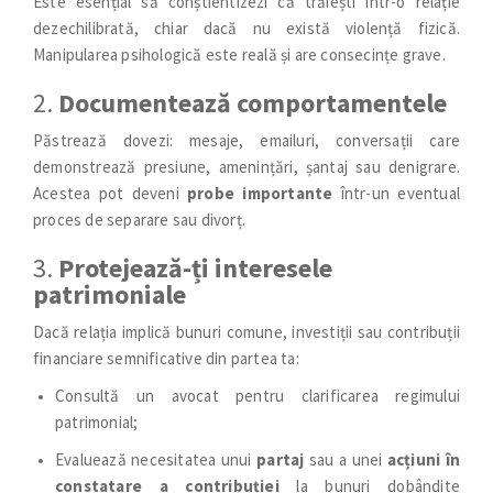
Este esențial să conștientizezi că trăiești într-o relație
dezechilibrată, chiar dacă nu există violență fizică.
Manipularea psihologică este reală și are consecințe grave.
2.
Documentează comportamentele
Păstrează dovezi: mesaje, emailuri, conversații care
demonstrează presiune, amenințări, șantaj sau denigrare.
Acestea pot deveni
probe importante
într-un eventual
proces de separare sau divorț.
3.
Protejează-ți interesele
patrimoniale
Dacă relația implică bunuri comune, investiții sau contribuții
financiare semnificative din partea ta:
Consultă un avocat pentru clarificarea regimului
patrimonial;
Evaluează necesitatea unui
partaj
sau a unei
acțiuni în
constatare a contribuției
la bunuri dobândite