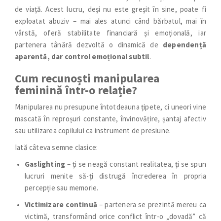
de viață. Acest lucru, deși nu este greșit în sine, poate fi
exploatat abuziv – mai ales atunci când bărbatul, mai în
vârstă, oferă stabilitate financiară și emoțională, iar
partenera tânără dezvoltă o dinamică de
dependență
aparentă, dar control emoțional subtil
.
Cum recunoști manipularea
feminină într-o relație?
Manipularea nu presupune întotdeauna țipete, ci uneori vine
mascată în reproșuri constante, învinovățire, șantaj afectiv
sau utilizarea copilului ca instrument de presiune.
Iată câteva semne clasice:
Gaslighting
– ți se neagă constant realitatea, ți se spun
lucruri menite să-ți distrugă încrederea în propria
percepție sau memorie.
Victimizare continuă
– partenera se prezintă mereu ca
victimă, transformând orice conflict într-o „dovadă” că