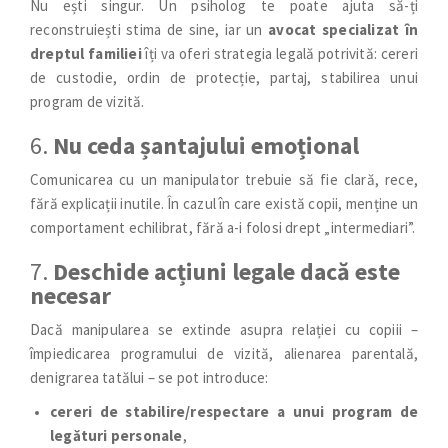
Nu ești singur. Un psiholog te poate ajuta să-ți
reconstruiești stima de sine, iar un
avocat specializat în
dreptul familiei
îți va oferi strategia legală potrivită: cereri
de custodie, ordin de protecție, partaj, stabilirea unui
program de vizită.
6.
Nu ceda șantajului emoțional
Comunicarea cu un manipulator trebuie să fie clară, rece,
fără explicații inutile. În cazul în care există copii, menține un
comportament echilibrat, fără a-i folosi drept „intermediari”.
7.
Deschide acțiuni legale dacă este
necesar
Dacă manipularea se extinde asupra relației cu copiii –
împiedicarea programului de vizită, alienarea parentală,
denigrarea tatălui – se pot introduce:
cereri de stabilire/respectare a unui program de
legături personale
,