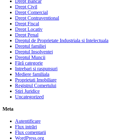
Drept Bancar
Drept Civil
Drept Comercial
Drept Contraventional
Drept Fiscal
Drept Locativ
Drept Penal
Dreptul de Proprietate Industriala si Intelectuala
Dreptul familiei
Dreptul Insolventei
Dreptul Muncii
Fără categorie
Intrebari si raspunsuri
Mediere familiala
Proprietati Imobiliare
Registrul Comertului
Stiri Juridice
Uncategorized
Meta
Autentificare
Flux intrări
Flux comentarii
WordPress.org