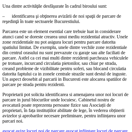
Una dintre activităţile desfăşurate în cadrul biroului sunt:
– identificarea şi obţinerea avizării de noi spaţii de parcare de
reşedinţă în toate sectoarele Bucurestiului.
Parcarea este un element esential care trebuie luat in considerare
atunci cand se doreste crearea unui mediu rezidential atractiv. Unele
zone rezidentiale nu pot asigura locuri pentru parcare datorita
spatiului Iimitat. De exemplu, unele dintre vechile zone rezidentiale
din centrul orasului nu sunt prevazute cu garaje sau alte faciliati de
parcare. Astfel ca cei mai multi dintre rezidenti parcheaza vehiculele
pe trotuare, incurcand circulatia pietonilor, sau chiar pe strada,
creand probleme de vizibilitate pentru soferi, sau blocand circulatia
datorita faptului ca in zonele centrale strazile sunt destul de inguste.
Un aspect deosebit al parcarii in Bucuresti este alocarea spatiilor de
parcare pe strada pentru rezidenti.
Proprietarii pot solicita identificarea si amenajarea unor noi locuri de
parcare in jurul blocurilor unde locuiesc. Cabinetul nostru de
avocatură poate reprezenta persoane fizice sau Asociații de
proprietari, în fața instituțiilor abilitate de lege, în vederea obținerii
avizelor și aprobarilor necesare preliminare, pentru inființarea unor
parcari noi.
avocat avize locuri noi de parcare
avocat infiintare locuri de parcare