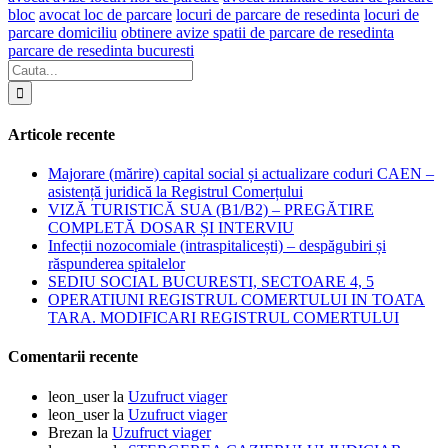
bloc
avocat loc de parcare
locuri de parcare de resedinta
locuri de
parcare domiciliu
obtinere avize spatii de parcare de resedinta
parcare de resedinta bucuresti
Articole recente
Majorare (mărire) capital social și actualizare coduri CAEN –
asistență juridică la Registrul Comerțului
VIZĂ TURISTICĂ SUA (B1/B2) – PREGĂTIRE
COMPLETĂ DOSAR ȘI INTERVIU
Infecții nozocomiale (intraspitalicești) – despăgubiri și
răspunderea spitalelor
SEDIU SOCIAL BUCURESTI, SECTOARE 4, 5
OPERATIUNI REGISTRUL COMERTULUI IN TOATA
TARA. MODIFICARI REGISTRUL COMERTULUI
Comentarii recente
leon_user
la
Uzufruct viager
leon_user
la
Uzufruct viager
Brezan
la
Uzufruct viager