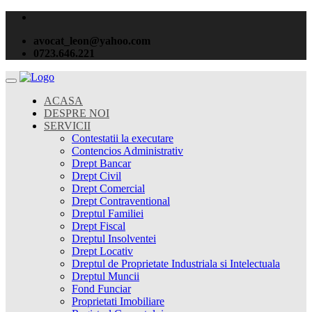
avocat_leon@yahoo.com
0723.646.221
ACASA
DESPRE NOI
SERVICII
Contestatii la executare
Contencios Administrativ
Drept Bancar
Drept Civil
Drept Comercial
Drept Contraventional
Dreptul Familiei
Drept Fiscal
Dreptul Insolventei
Drept Locativ
Dreptul de Proprietate Industriala si Intelectuala
Dreptul Muncii
Fond Funciar
Proprietati Imobiliare