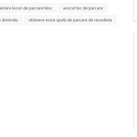
iintare locuri de parcare bloc
avocat loc de parcare
e domiciliu
obtinere avize spatii de parcare de resedinta