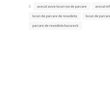
avocat avize locuri noi de parcare
avocat inf
locuri de parcare de resedinta
locuri de parcar
parcare de resedinta bucuresti