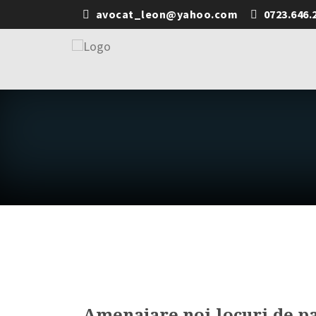
avocat_leon@yahoo.com
0723.646.
Amenajare noi locuri de pa