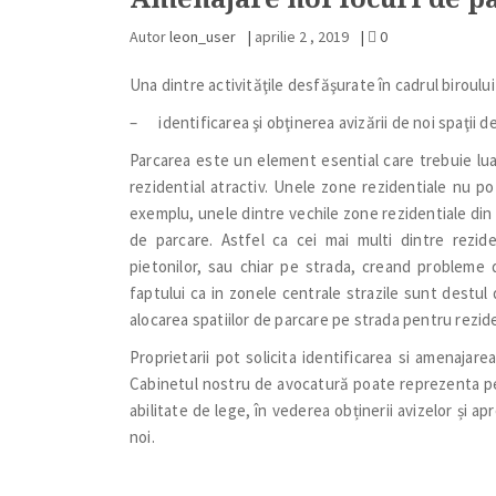
Autor
leon_user
|
aprilie 2 , 2019
|
0
Una dintre activităţile desfăşurate în cadrul biroului
– identificarea şi obţinerea avizării de noi spaţii 
Parcarea este un element esential care trebuie lu
rezidential atractiv. Unele zone rezidentiale nu po
exemplu, unele dintre vechile zone rezidentiale din 
de parcare. Astfel ca cei mai multi dintre rezide
pietonilor, sau chiar pe strada, creand probleme de
faptului ca in zonele centrale strazile sunt destul
alocarea spatiilor de parcare pe strada pentru rezide
Proprietarii pot solicita identificarea si amenajare
Cabinetul nostru de avocatură poate reprezenta perso
abilitate de lege, în vederea obținerii avizelor și a
noi.