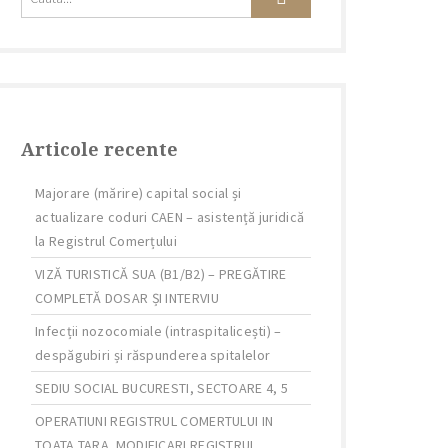
Articole recente
Majorare (mărire) capital social și
actualizare coduri CAEN – asistență juridică
la Registrul Comerțului
VIZĂ TURISTICĂ SUA (B1/B2) – PREGĂTIRE
COMPLETĂ DOSAR ȘI INTERVIU
Infecții nozocomiale (intraspitalicești) –
despăgubiri și răspunderea spitalelor
SEDIU SOCIAL BUCURESTI, SECTOARE 4, 5
OPERATIUNI REGISTRUL COMERTULUI IN
TOATA TARA. MODIFICARI REGISTRUL