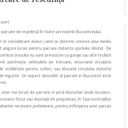
 sunt:
de parcare de reşedinţă în toate sectoarele Bucurestiului.
at in considerare atunci cand se doreste crearea unui mediu
t asigura locuri pentru parcare datorita spatiului Iimitat. De
centrul orasului nu sunt prevazute cu garaje sau alte faciliati
nti parcheaza vehiculele pe trotuare, incurcand circulatia
 vizibilitate pentru soferi, sau blocand circulatia datorita
 de inguste. Un aspect deosebit al parcarii in Bucuresti este
nti.
a unor noi locuri de parcare in jurul blocurilor unde locuiesc.
ane fizice sau Asociații de proprietari, în fața instituțiilor
probarilor necesare preliminare, pentru inființarea unor parcari