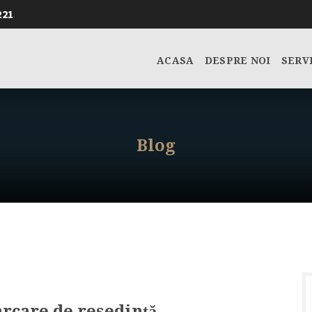
221
ACASA
DESPRE NOI
SERV
Blog
rcare de resedință