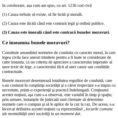
In coroborare, asa cum am spus, cu art. 1236 cod civil
(1) Cauza trebuie să existe, să fie licită şi morală.
(2) Cauza este ilicită când este contrară legii şi ordinii publice.
(3) Cauza este imorală când este contrară bunelor moravuri.
Ce inseamna bunele moravuri?
Constituie ansamblul normelor de conduita cu caracter moral, la care
legea civila face uneori trimitere pentru a fi luate in considerare de
catre instanta, ca un criteriu de apreciere a caracterului imperativ al
unor texte de lege, a caracterului ilicit al unei cauze sau conditiile
contractuale.
Bunele moravuri desemnează totalitatea regulilor de conduită, care
s-au conturat în conştiinţa societăţii şi a căror respectare s-a impus cu
necesitate, printr-o experienţă şi practică îndelungată. Conţinutul
acestei noţiuni, aşa cum s-a observat, este variabil în timp şi spaţiu;
prin urmare, instanţele de judecată sunt chemate să determine
normele care o compun şi să le aplice de la caz la caz. De aceea, s-a
încercat definirea acestei noţiuni ca reprezentând
„locurile comune
ale mentalităţii unei societăţi la un moment dat
.