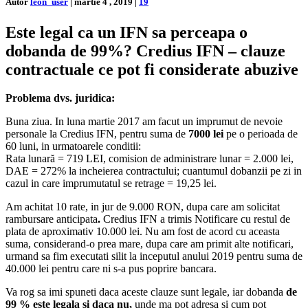
Autor
leon_user
|
martie 4 , 2019
|
19
Este legal ca un IFN sa perceapa o
dobanda de 99%? Credius IFN – clauze
contractuale ce pot fi considerate abuzive
Problema dvs. juridica:
Buna ziua. In luna martie 2017 am facut un imprumut de nevoie
personale la Credius IFN, pentru suma de
7000 lei
pe o perioada de
60 luni, in urmatoarele conditii:
Rata lunară = 719 LEI, comision de administrare lunar = 2.000 lei,
DAE = 272% la incheierea contractului; cuantumul dobanzii pe zi in
cazul in care imprumutatul se retrage = 19,25 lei.
Am achitat 10 rate, in jur de 9.000 RON, dupa care am solicitat
rambursare anticipata
.
Credius IFN a trimis Notificare cu restul de
plata de aproximativ 10.000 lei. Nu am fost de acord cu aceasta
suma, considerand-o prea mare, dupa care am primit alte notificari,
urmand sa fim executati silit la inceputul anului 2019 pentru suma de
40.000 lei pentru care ni s-a pus poprire bancara.
Va rog sa imi spuneti daca aceste clauze sunt legale, iar dobanda
de
99 % este legala si daca nu,
unde ma pot adresa si cum pot