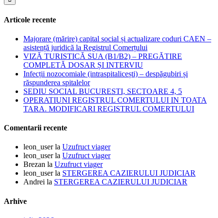
Articole recente
Majorare (mărire) capital social și actualizare coduri CAEN –
asistență juridică la Registrul Comerțului
VIZĂ TURISTICĂ SUA (B1/B2) – PREGĂTIRE
COMPLETĂ DOSAR ȘI INTERVIU
Infecții nozocomiale (intraspitalicești) – despăgubiri și
răspunderea spitalelor
SEDIU SOCIAL BUCURESTI, SECTOARE 4, 5
OPERATIUNI REGISTRUL COMERTULUI IN TOATA
TARA. MODIFICARI REGISTRUL COMERTULUI
Comentarii recente
leon_user
la
Uzufruct viager
leon_user
la
Uzufruct viager
Brezan
la
Uzufruct viager
leon_user
la
STERGEREA CAZIERULUI JUDICIAR
Andrei
la
STERGEREA CAZIERULUI JUDICIAR
Arhive