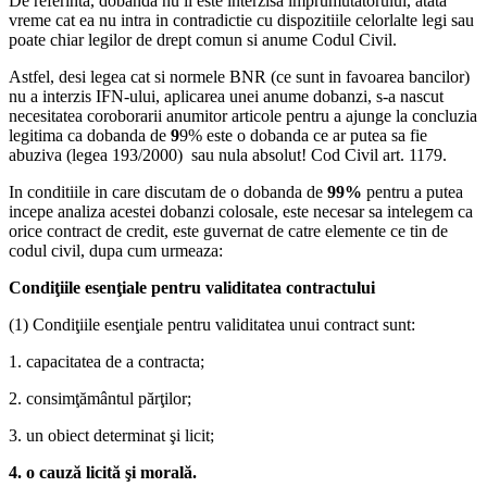
De referinta, dobanda nu ii este interzisa imprumutatorului, atata
vreme cat ea nu intra in contradictie cu dispozitiile celorlalte legi sau
poate chiar legilor de drept comun si anume Codul Civil.
Astfel, desi legea cat si normele BNR (ce sunt in favoarea bancilor)
nu a interzis IFN-ului, aplicarea unei anume dobanzi, s-a nascut
necesitatea coroborarii anumitor articole pentru a ajunge la concluzia
legitima ca dobanda de
9
9% este o dobanda ce ar putea sa fie
abuziva (legea 193/2000) sau nula absolut! Cod Civil art. 1179.
In conditiile in care discutam de o dobanda de
99%
pentru a putea
incepe analiza acestei dobanzi colosale, este necesar sa intelegem ca
orice contract de credit, este guvernat de catre elemente ce tin de
codul civil, dupa cum urmeaza:
Condiţiile esenţiale pentru validitatea contractului
(1) Condiţiile esenţiale pentru validitatea unui contract sunt:
1. capacitatea de a contracta;
2. consimţământul părţilor;
3. un obiect determinat şi licit;
4. o cauză licită şi morală.