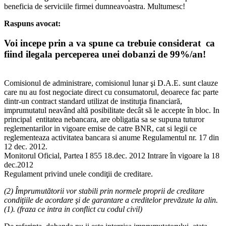
beneficia de serviciile firmei dumneavoastra. Multumesc!
Raspuns avocat:
Voi incepe prin a va spune ca trebuie considerat ca
fiind ilegala perceperea unei dobanzi de 99%/an!
Comisionul de administrare, comisionul lunar şi D.A.E. sunt clauze
care nu au fost negociate direct cu consumatorul, deoarece fac parte
dintr-un contract standard utilizat de instituţia financiară,
imprumutatul neavând altă posibilitate decât să le accepte în bloc. In
principal entitatea nebancara, are obligatia sa se supuna tuturor
reglementarilor in vigoare emise de catre BNR, cat si legii ce
reglementeaza activitatea bancara si anume Regulamentul nr. 17 din
12 dec. 2012.
Monitorul Oficial, Partea I 855 18.dec. 2012 Intrare în vigoare la
18
dec.2012
Regulament privind unele condiţii de creditare.
(2) Împrumutătorii vor stabili prin normele proprii de creditare
condiţiile de acordare şi de garantare a creditelor prevăzute la alin.
(1). (fraza ce intra in conflict cu codul civil)