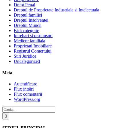
Drept Penal
Dreptul de Proprietate Industriala si Intelectuala
Dreptul familiei
Dreptul Insolventei
Dreptul Muncii
Fără categorie
Intrebari si raspunsuri
Mediere familiala
Proprietati Imobiliare
Registrul Comertului
Stiri Juridice
Uncategorized
Meta
Autentificare
Flux intrări
Flux comentarii
WordPress.org
SEDIUL PRINCIPAL