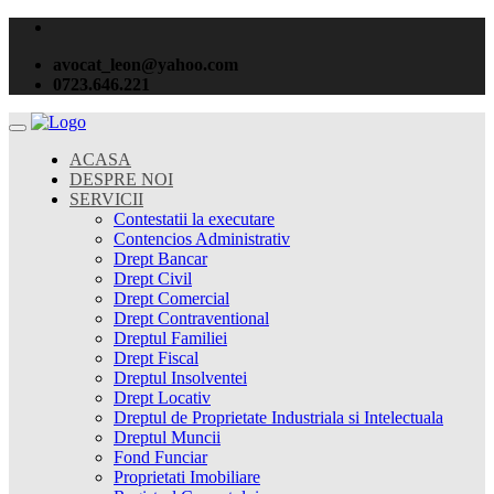
avocat_leon@yahoo.com
0723.646.221
ACASA
DESPRE NOI
SERVICII
Contestatii la executare
Contencios Administrativ
Drept Bancar
Drept Civil
Drept Comercial
Drept Contraventional
Dreptul Familiei
Drept Fiscal
Dreptul Insolventei
Drept Locativ
Dreptul de Proprietate Industriala si Intelectuala
Dreptul Muncii
Fond Funciar
Proprietati Imobiliare