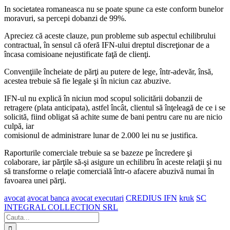
In societatea romaneasca nu se poate spune ca este conform bunelor
moravuri, sa percepi dobanzi de 99%.
Apreciez că aceste clauze, pun probleme sub aspectul echilibrului
contractual, în sensul că oferă IFN-ului dreptul discreţionar de a
încasa comisioane nejustificate faţă de clienţi.
Convenţiile încheiate de părţi au putere de lege, într-adevăr, însă,
acestea trebuie să fie legale şi în niciun caz abuzive.
IFN-ul nu explică în niciun mod scopul solicitării dobanzii de
retragere (plata anticipata), astfel încât, clientul să înţeleagă de ce i se
solicită, fiind obligat să achite sume de bani pentru care nu are nicio
culpă, iar
comisionul de administrare lunar de 2.000 lei nu se justifica.
Raporturile comerciale trebuie sa se bazeze pe încredere şi
colaborare, iar părţile să-şi asigure un echilibru în aceste relaţii şi nu
să transforme o relaţie comercială într-o afacere abuzivă numai în
favoarea unei părţi.
avocat
avocat banca
avocat executari
CREDIUS IFN
kruk
SC
INTEGRAL COLLECTION SRL