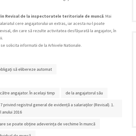
 din Revisal de la inspectoratele teritoriale de muncă
. Mai
lariatul cere angajatorului un extras, iar acesta nu-l poate
evisal, din care să rezulte activitatea desfășurată la angajator, în
i.
se solicita informatii de la Arhivele Nationale.
 obligați să elibereze automat
 către angajator. În același timp
de la angajatorul său
privind registrul general de evidență a salariaților (Revisal). 1.
l anului 2016
n care se poate obține adeverința de vechime în muncă
ndividual de muncă