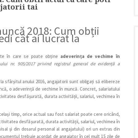
jatorii tai
uncă 2018: Cum obții
di cât ai lucrat la
rite în care se poate obține
adeverința de vechime în
lui nr. 905/2017 privind registrul general de evidență a
a sfârșitul anului 2016, angajatorii sunt obligați să elibereze
ncă, o adeverință de vechime în muncă. Concret, salariatului
vitatea desfășurată, durata activității, salariul, vechimea în
celași timp, orice actual sau fost salariat poate cere oricând,
tivitatea desfășurată, durata activității, salariul, vechimea în
sal și din dosarul personal al angajatului) ori un extras din
Documentul trebuie acordat de angajator în cel mult 15 zile de