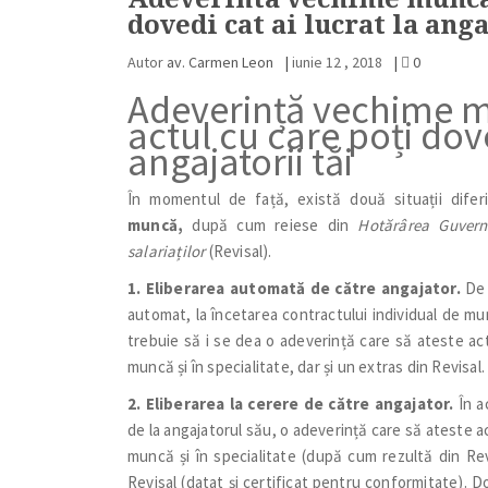
dovedi cat ai lucrat la anga
Autor
av. Carmen Leon
|
iunie 12 , 2018
|
0
Adeverință vechime m
actul cu care poți dove
angajatorii tăi
În momentul de față, există două situații dife
muncă,
după cum reiese din
Hotărârea Guvernu
salariaților
(Revisal).
1. Eliberarea automată de către angajator.
De l
automat, la încetarea contractului individual de mu
trebuie să i se dea o adeverință care să ateste acti
muncă și în specialitate, dar și un extras din Revisal.
2. Eliberarea la cerere de către angajator.
În a
de la angajatorul său, o adeverință care să ateste ac
muncă și în specialitate (după cum rezultă din Revi
Revisal (datat și certificat pentru conformitate). 