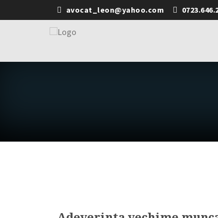
avocat_leon@yahoo.com
0723.646.
Adeverinta vechime munca.