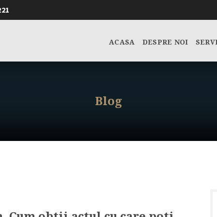
221
ACASA
DESPRE NOI
SERV
Blog
 Cum obtii actul cu care poti