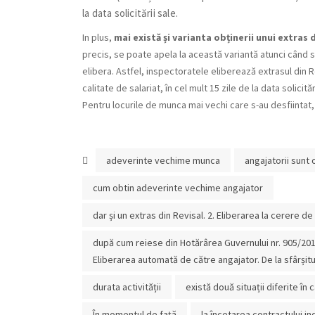
la data solicitării sale.
In plus,
mai există și varianta obținerii unui extras
precis, se poate apela la această variantă atunci când sa
elibera. Astfel, inspectoratele eliberează extrasul din R
calitate de salariat, în cel mult 15 zile de la data solicitări
Pentru locurile de munca mai vechi care s-au desfiintat, 
adeverinte vechime munca
angajatorii sunt
cum obtin adeverinte vechime angajator
dar și un extras din Revisal. 2. Eliberarea la cerere de
după cum reiese din Hotărârea Guvernului nr. 905/2017 
Eliberarea automată de către angajator. De la sfârșitu
durata activității
există două situații diferite î
În momentul de față
la încetarea contractului i