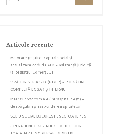
Articole recente
Majorare (mărire) capital social și
actualizare coduri CAEN – asistență juridică
la Registrul Comerțului
VIZĂ TURISTICĂ SUA (B1/B2) – PREGĂTIRE
COMPLETĂ DOSAR ȘI INTERVIU
Infecții nozocomiale (intraspitalicești) –
despăgubiri și răspunderea spitalelor
SEDIU SOCIAL BUCURESTI, SECTOARE 4, 5
OPERATIUNI REGISTRUL COMERTULUI IN
TOATA TARA. MODIFICARI REGISTRUL