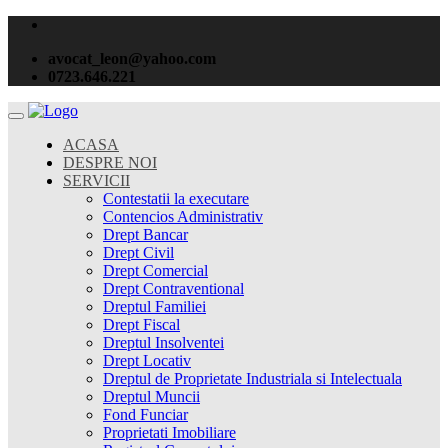
avocat_leon@yahoo.com
0723.646.221
ACASA
DESPRE NOI
SERVICII
Contestatii la executare
Contencios Administrativ
Drept Bancar
Drept Civil
Drept Comercial
Drept Contraventional
Dreptul Familiei
Drept Fiscal
Dreptul Insolventei
Drept Locativ
Dreptul de Proprietate Industriala si Intelectuala
Dreptul Muncii
Fond Funciar
Proprietati Imobiliare