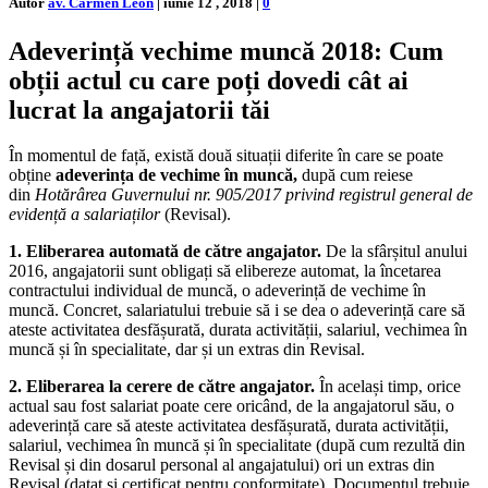
Autor
av. Carmen Leon
|
iunie 12 , 2018
|
0
Adeverință vechime muncă 2018: Cum
obții actul cu care poți dovedi cât ai
lucrat la angajatorii tăi
În momentul de față, există două situații diferite în care se poate
obține
adeverința de vechime în muncă,
după cum reiese
din
Hotărârea Guvernului nr. 905/2017 privind registrul general de
evidență a salariaților
(Revisal).
1. Eliberarea automată de către angajator.
De la sfârșitul anului
2016, angajatorii sunt obligați să elibereze automat, la încetarea
contractului individual de muncă, o adeverință de vechime în
muncă. Concret, salariatului trebuie să i se dea o adeverință care să
ateste activitatea desfășurată, durata activității, salariul, vechimea în
muncă și în specialitate, dar și un extras din Revisal.
2. Eliberarea la cerere de către angajator.
În același timp, orice
actual sau fost salariat poate cere oricând, de la angajatorul său, o
adeverință care să ateste activitatea desfășurată, durata activității,
salariul, vechimea în muncă și în specialitate (după cum rezultă din
Revisal și din dosarul personal al angajatului) ori un extras din
Revisal (datat și certificat pentru conformitate). Documentul trebuie