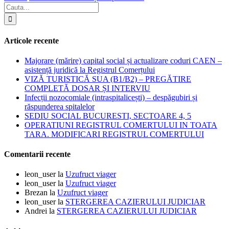
Articole recente
Majorare (mărire) capital social și actualizare coduri CAEN –
asistență juridică la Registrul Comerțului
VIZĂ TURISTICĂ SUA (B1/B2) – PREGĂTIRE
COMPLETĂ DOSAR ȘI INTERVIU
Infecții nozocomiale (intraspitalicești) – despăgubiri și
răspunderea spitalelor
SEDIU SOCIAL BUCURESTI, SECTOARE 4, 5
OPERATIUNI REGISTRUL COMERTULUI IN TOATA
TARA. MODIFICARI REGISTRUL COMERTULUI
Comentarii recente
leon_user
la
Uzufruct viager
leon_user
la
Uzufruct viager
Brezan
la
Uzufruct viager
leon_user
la
STERGEREA CAZIERULUI JUDICIAR
Andrei
la
STERGEREA CAZIERULUI JUDICIAR