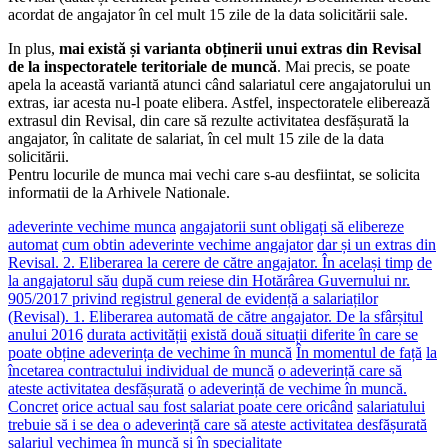
acordat de angajator în cel mult 15 zile de la data solicitării sale.
In plus,
mai există și varianta obținerii unui extras din Revisal
de la inspectoratele teritoriale de muncă
. Mai precis, se poate
apela la această variantă atunci când salariatul cere angajatorului un
extras, iar acesta nu-l poate elibera. Astfel, inspectoratele eliberează
extrasul din Revisal, din care să rezulte activitatea desfășurată la
angajator, în calitate de salariat, în cel mult 15 zile de la data
solicitării.
Pentru locurile de munca mai vechi care s-au desfiintat, se solicita
informatii de la Arhivele Nationale.
adeverinte vechime munca
angajatorii sunt obligați să elibereze
automat
cum obtin adeverinte vechime angajator
dar și un extras din
Revisal. 2. Eliberarea la cerere de către angajator. În același timp
de
la angajatorul său
după cum reiese din Hotărârea Guvernului nr.
905/2017 privind registrul general de evidență a salariaților
(Revisal). 1. Eliberarea automată de către angajator. De la sfârșitul
anului 2016
durata activității
există două situații diferite în care se
poate obține adeverința de vechime în muncă
În momentul de față
la
încetarea contractului individual de muncă
o adeverință care să
ateste activitatea desfășurată
o adeverință de vechime în muncă.
Concret
orice actual sau fost salariat poate cere oricând
salariatului
trebuie să i se dea o adeverință care să ateste activitatea desfășurată
salariul
vechimea în muncă și în specialitate