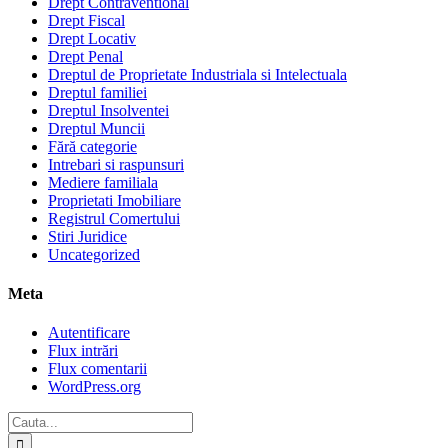
Drept Contraventional
Drept Fiscal
Drept Locativ
Drept Penal
Dreptul de Proprietate Industriala si Intelectuala
Dreptul familiei
Dreptul Insolventei
Dreptul Muncii
Fără categorie
Intrebari si raspunsuri
Mediere familiala
Proprietati Imobiliare
Registrul Comertului
Stiri Juridice
Uncategorized
Meta
Autentificare
Flux intrări
Flux comentarii
WordPress.org