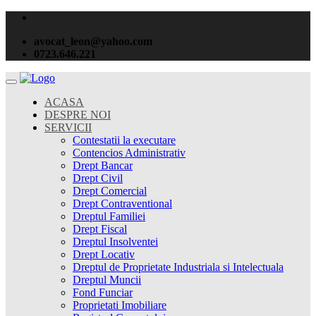
avocat_leon@yahoo.com
0723.646.221
ACASA
DESPRE NOI
SERVICII
Contestatii la executare
Contencios Administrativ
Drept Bancar
Drept Civil
Drept Comercial
Drept Contraventional
Dreptul Familiei
Drept Fiscal
Dreptul Insolventei
Drept Locativ
Dreptul de Proprietate Industriala si Intelectuala
Dreptul Muncii
Fond Funciar
Proprietati Imobiliare