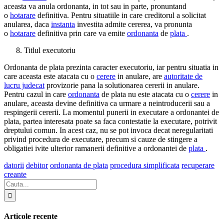
aceasta va anula ordonanta, in tot sau in parte, pronuntand
o
hotarare
definitiva. Pentru situatiile in care creditorul a solicitat
anularea, daca
instanta
investita admite cererea, va pronunta
o
hotarare
definitiva prin care va emite
ordonanta
de
plata
.
Titlul executoriu
Ordonanta de plata prezinta caracter executoriu, iar pentru situatia in
care aceasta este atacata cu o
cerere
in anulare, are
autoritate de
lucru judecat
provizorie pana la solutionarea cererii in anulare.
Pentru cazul in care
ordonanta
de plata nu este atacata cu o
cerere
in
anulare, aceasta devine definitiva ca urmare a neintroducerii sau a
respingerii cererii. La momentul punerii in executare a ordonantei de
plata, partea interesata poate sa faca contestatie la executare, potrivit
dreptului comun. In acest caz, nu se pot invoca decat neregularitati
privind procedura de executare, precum si cauze de stingere a
obligatiei ivite ulterior ramanerii definitive a ordonantei de
plata
.
datorii
debitor
ordonanta de plata
procedura simplificata
recuperare
creante
Articole recente