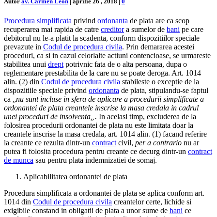
Autor
av. Carmen Leon
|
aprilie 26 , 2018
|
0
Procedura simplificata
privind
ordonanta
de plata are ca scop
recuperarea mai rapida de catre
creditor
a sumelor de
bani
pe care
debitorul nu le-a platit la scadenta, conform dispozitiilor speciale
prevazute in
Codul de procedura civila
. Prin demararea acestei
proceduri, ca si in cazul celorlalte actiuni contencioase, se urmareste
stabilitea unui
drept
potrivnic fata de o alta persoana, dupa o
reglementare prestabilita de la care nu se poate deroga. Art. 1014
alin. (2) din
Codul de procedura civila
stabileste o exceptie de la
dispozitiile speciale privind
ordonanta
de plata, stipulandu-se faptul
ca „
nu sunt incluse
in sfera de aplicare a procedurii simplificate a
ordonantei de plata creantele inscrise la masa credala in cadrul
unei proceduri de insolventa
„.
In acelasi timp, excluderea de la
folosirea procedurii ordonantei de plata nu este limitata doar la
creantele inscrise la masa credala, art. 1014 alin. (1) facand referire
la creante ce rezulta dintr-un
contract
civil,
per a contrario
nu ar
putea fi folosita procedura pentru creante ce decurg dintr-un
contract
de munca
sau pentru plata indemnizatiei de somaj.
Aplicabilitatea ordonantei de plata
Procedura simplificata a ordonantei de plata se aplica conform art.
1014 din
Codul de procedura civila
creantelor certe, lichide si
exigibile constand in obligatii de plata a unor sume de
bani
ce