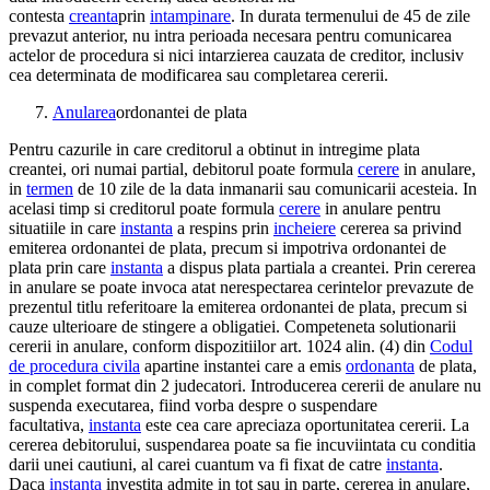
contesta
creanta
prin
intampinare
. In durata termenului de 45 de zile
prevazut anterior, nu intra perioada necesara pentru comunicarea
actelor de procedura si nici intarzierea cauzata de creditor, inclusiv
cea determinata de modificarea sau completarea cererii.
Anularea
ordonantei de plata
Pentru cazurile in care creditorul a obtinut in intregime plata
creantei, ori numai partial, debitorul poate formula
cerere
in anulare,
in
termen
de 10 zile de la data inmanarii sau comunicarii acesteia. In
acelasi timp si creditorul poate formula
cerere
in anulare pentru
situatiile in care
instanta
a respins prin
incheiere
cererea sa privind
emiterea ordonantei de plata, precum si impotriva ordonantei de
plata prin care
instanta
a dispus plata partiala a creantei. Prin cererea
in anulare se poate invoca atat nerespectarea cerintelor prevazute de
prezentul titlu referitoare la emiterea ordonantei de plata, precum si
cauze ulterioare de stingere a obligatiei. Competeneta solutionarii
cererii in anulare, conform dispozitiilor art. 1024 alin. (4) din
Codul
de procedura civila
apartine instantei care a emis
ordonanta
de plata,
in complet format din 2 judecatori. Introducerea cererii de anulare nu
suspenda executarea, fiind vorba despre o suspendare
facultativa,
instanta
este cea care apreciaza oportunitatea cererii. La
cererea debitorului, suspendarea poate sa fie incuviintata cu conditia
darii unei cautiuni, al carei cuantum va fi fixat de catre
instanta
.
Daca
instanta
investita admite in tot sau in parte, cererea in anulare,