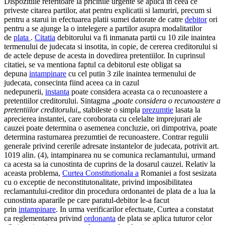
Dispozitiile referitoare la pricinile urgente se aplica in ceea ce
priveste citarea partilor, atat pentru explicatii si lamuriri, precum si
pentru a starui in efectuarea platii sumei datorate de catre
debitor
ori
pentru a se ajunge la o intelegere a partilor asupra modalitatilor
de
plata
.
Citatia
debitorului va fi inmanata partii cu 10 zile inaintea
termenului de judecata si insotita, in copie, de cererea creditorului si
de actele depuse de acesta in dovedirea pretentiilor. In cuprinsul
citatiei, se va mentiona faptul ca debitorul este obligat sa
depuna
intampinare
cu cel putin 3 zile inaintea termenului de
judecata, consecinta fiind aceea ca in cazul
nedepunerii,
instanta
poate considera aceasta ca o recunoastere a
pretentiilor creditorului. Sintagma „
poate considera o
recunoa
stere a
pretentiilor creditorului
„ stabileste o simpla
prezumtie
lasata la
aprecierea instantei, care coroborata cu celelalte imprejurari ale
cauzei poate determina o asemenea concluzie, ori dimpotriva, poate
determina rasturnarea prezumtiei de recunoastere. Contrar regulii
generale privind cererile adresate instantelor de judecata, potrivit art.
1019 alin. (4), intampinarea nu se comunica reclamantului, urmand
ca acesta sa ia cunostinta de cuprins de la dosarul cauzei. Relativ la
aceasta problema,
Curtea Constitutionala a
Romaniei a fost sesizata
cu o exceptie de neconstitutonalitate, privind imposibilitatea
reclamantului-creditor din procedura ordonantei de plata de a lua la
cunostinta apararile pe care paratul-debitor le-a facut
prin
intampinare
. In urma verificarilor efectuate, Curtea a constatat
ca reglementarea privind
ordonanta
de plata se aplica tuturor celor