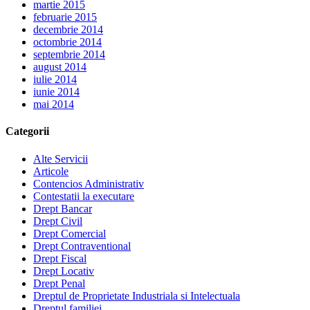
martie 2015
februarie 2015
decembrie 2014
octombrie 2014
septembrie 2014
august 2014
iulie 2014
iunie 2014
mai 2014
Categorii
Alte Servicii
Articole
Contencios Administrativ
Contestatii la executare
Drept Bancar
Drept Civil
Drept Comercial
Drept Contraventional
Drept Fiscal
Drept Locativ
Drept Penal
Dreptul de Proprietate Industriala si Intelectuala
Dreptul familiei