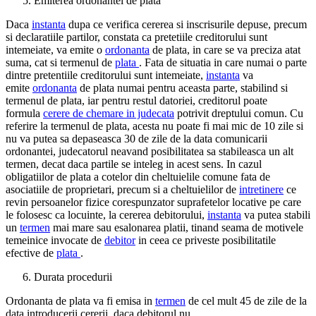
Emiterea ordonantei de plata
Daca
instanta
dupa ce verifica cererea si inscrisurile depuse, precum
si declaratiile partilor, constata ca pretetiile creditorului sunt
intemeiate, va emite o
ordonanta
de plata, in care se va preciza atat
suma, cat si termenul de
plata
. Fata de situatia in care numai o parte
dintre pretentiile creditorului sunt intemeiate,
instanta
va
emite
ordonanta
de plata numai pentru aceasta parte, stabilind si
termenul de plata, iar pentru restul datoriei, creditorul poate
formula
cerere de chemare in judecata
potrivit dreptului comun. Cu
referire la termenul de plata, acesta nu poate fi mai mic de 10 zile si
nu va putea sa depaseasca 30 de zile de la data comunicarii
ordonantei, judecatorul neavand posibilitatea sa stabileasca un alt
termen, decat daca partile se inteleg in acest sens. In cazul
obligatiilor de plata a cotelor din cheltuielile comune fata de
asociatiile de proprietari, precum si a cheltuielilor de
intretinere
ce
revin persoanelor fizice corespunzator suprafetelor locative pe care
le folosesc ca locuinte, la cererea debitorului,
instanta
va putea stabili
un
termen
mai mare sau esalonarea platii, tinand seama de motivele
temeinice invocate de
debitor
in ceea ce priveste posibilitatile
efective de
plata
.
Durata procedurii
Ordonanta de plata va fi emisa in
termen
de cel mult 45 de zile de la
data introducerii cererii, daca debitorul nu