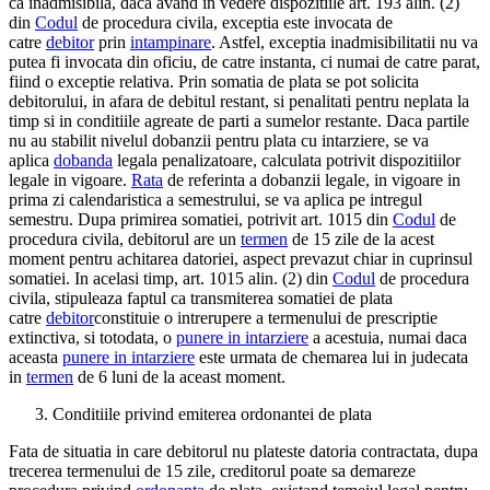
ca inadmisibila, daca avand in vedere dispozitiile art. 193 alin. (2)
din
Codul
de procedura civila, exceptia este invocata de
catre
debitor
prin
intampinare
. Astfel, exceptia inadmisibilitatii nu va
putea fi invocata din oficiu, de catre instanta, ci numai de catre parat,
fiind o exceptie relativa. Prin somatia de plata se pot solicita
debitorului, in afara de debitul restant, si penalitati pentru neplata la
timp si in conditiile agreate de parti a sumelor restante. Daca partile
nu au stabilit nivelul dobanzii pentru plata cu intarziere, se va
aplica
dobanda
legala penalizatoare, calculata potrivit dispozitiilor
legale in vigoare.
Rata
de referinta a dobanzii legale, in vigoare in
prima zi calendaristica a semestrului, se va aplica pe intregul
semestru. Dupa primirea somatiei, potrivit art. 1015 din
Codul
de
procedura civila, debitorul are un
termen
de 15 zile de la acest
moment pentru achitarea datoriei, aspect prevazut chiar in cuprinsul
somatiei. In acelasi timp, art. 1015 alin. (2) din
Codul
de procedura
civila, stipuleaza faptul ca transmiterea somatiei de plata
catre
debitor
constituie o intrerupere a termenului de prescriptie
extinctiva, si totodata, o
punere in intarziere
a acestuia, numai daca
aceasta
punere in intarziere
este urmata de chemarea lui in judecata
in
termen
de 6 luni de la aceast moment.
Conditiile privind emiterea ordonantei de plata
Fata de situatia in care debitorul nu plateste datoria contractata, dupa
trecerea termenului de 15 zile, creditorul poate sa demareze