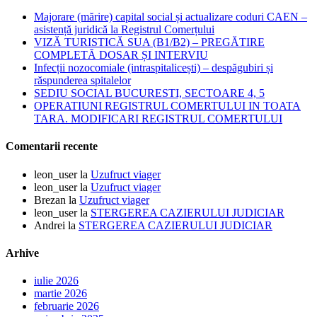
Majorare (mărire) capital social și actualizare coduri CAEN –
asistență juridică la Registrul Comerțului
VIZĂ TURISTICĂ SUA (B1/B2) – PREGĂTIRE
COMPLETĂ DOSAR ȘI INTERVIU
Infecții nozocomiale (intraspitalicești) – despăgubiri și
răspunderea spitalelor
SEDIU SOCIAL BUCURESTI, SECTOARE 4, 5
OPERATIUNI REGISTRUL COMERTULUI IN TOATA
TARA. MODIFICARI REGISTRUL COMERTULUI
Comentarii recente
leon_user
la
Uzufruct viager
leon_user
la
Uzufruct viager
Brezan
la
Uzufruct viager
leon_user
la
STERGEREA CAZIERULUI JUDICIAR
Andrei
la
STERGEREA CAZIERULUI JUDICIAR
Arhive
iulie 2026
martie 2026
februarie 2026