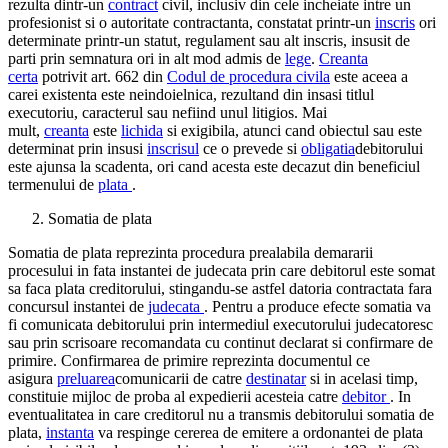
rezulta dintr-un
contract
civil, inclusiv din cele incheiate intre un
profesionist si o autoritate contractanta, constatat printr-un
inscris
ori
determinate printr-un statut, regulament sau alt inscris, insusit de
parti prin semnatura ori in alt mod admis de
lege
.
Creanta
certa
potrivit art. 662 din
Codul de procedura civila
este aceea a
carei existenta este neindoielnica, rezultand din insasi titlul
executoriu, caracterul sau nefiind unul litigios. Mai
mult,
creanta
este
lichida
si exigibila, atunci cand obiectul sau este
determinat prin insusi
inscrisul
ce o prevede si
obligatia
debitorului
este ajunsa la scadenta, ori cand acesta este decazut din beneficiul
termenului de
plata
.
Somatia de plata
Somatia de plata reprezinta procedura prealabila demararii
procesului in fata instantei de judecata prin care debitorul este somat
sa faca plata creditorului, stingandu-se astfel datoria contractata fara
concursul instantei de
judecata
. Pentru a produce efecte somatia va
fi comunicata debitorului prin intermediul executorului judecatoresc
sau prin scrisoare recomandata cu continut declarat si confirmare de
primire. Confirmarea de primire reprezinta documentul ce
asigura
preluarea
comunicarii de catre
destinatar
si in acelasi timp,
constituie mijloc de proba al expedierii acesteia catre
debitor
. In
eventualitatea in care creditorul nu a transmis debitorului somatia de
plata,
instanta
va respinge cererea de emitere a ordonantei de plata