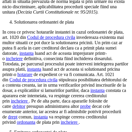
aflati in situatia prevazuta de norma legala si prin urmare nu exista
nicio discriminare, aplicabilitatea procedurii speciale fiind una
unitara
(Decizia Curtii Constitutionale nr. 95/2015).
Solutionarea ordonantei de plata
In ceea ce privesc hotararile instantei in cazul ordonantei de plata,
art. 1020 din
Codul de procedura civila
invedereaza existenta mai
multor situatii ce pot duce la solutionarea pricinii. Un prim caz ar
putea fi acela in care creditorul declara ca a primit plata sumei
datorate,
instanta
luand act de aceasta imprejurare printr-
o
incheiere
definitiva, consecinta fiind inchiderea dosarului.
Totodata, pe parcursul procesului poate interveni intelegerea partilor
asupra platii,
instanta
luand act de aceasta si solutionand pricina
printr-o
hotarare
de expedient ce va fi comunicata. Art. 1021
din
Codul de procedura civila
stipuleaza posibilitatea debitorului de
a contesta creanta, iar in urma verificarilor privind inscrisurile de la
dosar, a explicatiilor si lamuririlor partilor, daca
instanta
constata ca
apararea este intemeiata, va respinge cererea creditorului
prin
incheiere
. Pe de alta parte, daca apararile folosite de
catre
debitor
presupun administrarea altor
probe
decat cele
enumerate anterior, iar acestea ar fi admisibile potrivit procedurii
de
drept
comun,
instanta
va respinge cererea creditorului
privind
ordonanta
de plata prin
incheiere
.