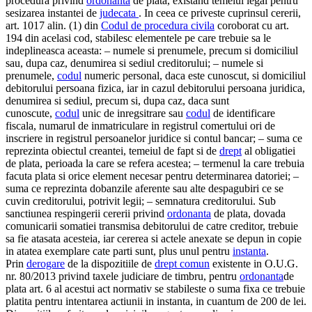
procedura privind
ordonanta
de plata, existand temeiul legal pentru
sesizarea instantei de
judecata
. In ceea ce priveste cuprinsul cererii,
art. 1017 alin. (1) din
Codul de procedura civila
coroborat cu art.
194 din acelasi cod, stabilesc elementele pe care trebuie sa le
indeplineasca aceasta: – numele si prenumele, precum si domiciliul
sau, dupa caz, denumirea si sediul creditorului; – numele si
prenumele,
codul
numeric personal, daca este cunoscut, si domiciliul
debitorului persoana fizica, iar in cazul debitorului persoana juridica,
denumirea si sediul, precum si, dupa caz, daca sunt
cunoscute,
codul
unic de inregsitrare sau
codul
de identificare
fiscala, numarul de inmatriculare in registrul comertului ori de
inscriere in registrul persoanelor juridice si contul bancar; – suma ce
reprezinta obiectul creantei, temeiul de fapt si de
drept
al obligatiei
de plata, perioada la care se refera acestea; – termenul la care trebuia
facuta plata si orice element necesar pentru determinarea datoriei; –
suma ce reprezinta dobanzile aferente sau alte despagubiri ce se
cuvin creditorului, potrivit legii; – semnatura creditorului. Sub
sanctiunea respingerii cererii privind
ordonanta
de plata, dovada
comunicarii somatiei transmisa debitorului de catre creditor, trebuie
sa fie atasata acesteia, iar cererea si actele anexate se depun in copie
in atatea exemplare cate parti sunt, plus unul pentru
instanta
.
Prin
derogare
de la dispozitiile de
drept comun
existente in O.U.G.
nr. 80/2013 privind taxele judiciare de timbru, pentru
ordonanta
de
plata art. 6 al acestui act normativ se stabileste o suma fixa ce trebuie
platita pentru intentarea actiunii in instanta, in cuantum de 200 de lei.