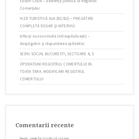
coduri CAEN – asistență juridică la Registrul
Comerțului
VIZĂ TURISTICĂ SUA (B1/B2) – PREGĂTIRE
COMPLETĂ DOSAR ȘI INTERVIU
Infecții nozocomiale (intraspitalicești) –
despăgubiri și răspunderea spitalelor
SEDIU SOCIAL BUCURESTI, SECTOARE 4, 5
OPERATIUNI REGISTRUL COMERTULUI IN
TOATA TARA. MODIFICARI REGISTRUL
COMERTULUI
Comentarii recente
leon_user
la
Uzufruct viager