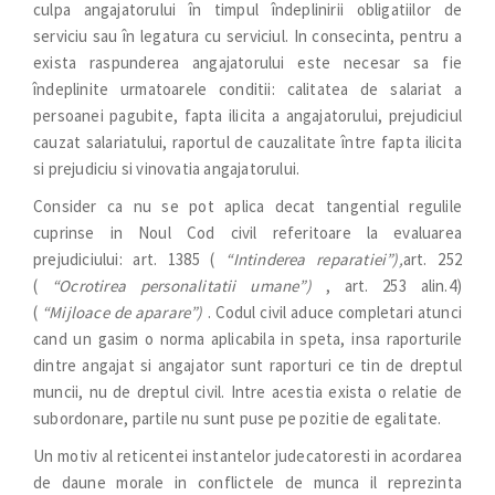
culpa angajatorului în timpul îndeplinirii obligatiilor de
serviciu sau în legatura cu serviciul. In consecinta, pentru a
exista raspunderea angajatorului este necesar sa fie
îndeplinite urmatoarele conditii: calitatea de salariat a
persoanei pagubite, fapta ilicita a angajatorului, prejudiciul
cauzat salariatului, raportul de cauzalitate între fapta ilicita
si prejudiciu si vinovatia angajatorului.
Consider ca nu se pot aplica decat tangential regulile
cuprinse in Noul Cod civil referitoare la evaluarea
prejudiciului: art. 1385 (
“Intinderea reparatiei”),
art. 252
(
“Ocrotirea personalitatii umane”)
, art. 253 alin.4)
(
“Mijloace de aparare”)
. Codul civil aduce completari atunci
cand un gasim o norma aplicabila in speta, insa raporturile
dintre angajat si angajator sunt raporturi ce tin de dreptul
muncii, nu de dreptul civil. Intre acestia exista o relatie de
subordonare, partile nu sunt puse pe pozitie de egalitate.
Un motiv al reticentei instantelor judecatoresti in acordarea
de daune morale in conflictele de munca il reprezinta