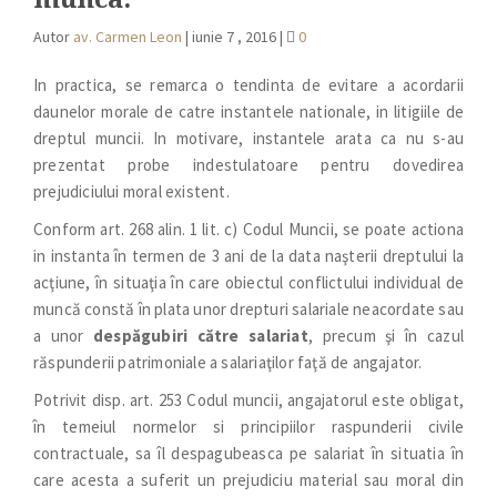
Autor
av. Carmen Leon
|
iunie 7 , 2016
|
0
In practica, se remarca o tendinta de evitare a acordarii
daunelor morale de catre instantele nationale, in litigiile de
dreptul muncii. In motivare, instantele arata ca nu s-au
prezentat probe indestulatoare pentru dovedirea
prejudiciului moral existent.
Conform art. 268 alin. 1 lit. c) Codul Muncii, se poate actiona
in instanta în termen de 3 ani de la data naşterii dreptului la
acţiune, în situaţia în care obiectul conflictului individual de
muncă constă în plata unor drepturi salariale neacordate sau
a unor
despăgubiri către salariat
, precum şi în cazul
răspunderii patrimoniale a salariaţilor faţă de angajator.
Potrivit disp. art. 253 Codul muncii, angajatorul este obligat,
în temeiul normelor si principiilor raspunderii civile
contractuale, sa îl despagubeasca pe salariat în situatia în
care acesta a suferit un prejudiciu material sau moral din