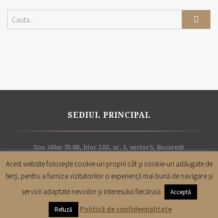
SEDIUL PRINCIPAL
Sos. Viilor 78-88, bloc 103, sc. 3, sector 5, Bucuresti
Acest website foloseşte cookie-uri proprii cât şi cookie-uri adăugate de
terţi, pentru a furniza vizitatorilor o experienţă mai bună de navigare şi
servicii adaptate nevoilor şi interesului fiecăruia.
Acceptă
Copyright |
Cabinet avocatura Leon & Asociatii
| Toate drepturile sunt
Politică de confidențialitate
Refuză
rezervate | 2019