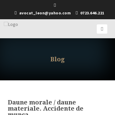
avocat_leon@yahoo.com
0723.646.221
Blog
Daune morale / daune
materiale. Accidente de
munca.