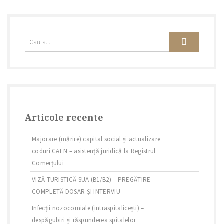
Articole recente
Majorare (mărire) capital social și actualizare
coduri CAEN – asistență juridică la Registrul
Comerțului
VIZĂ TURISTICĂ SUA (B1/B2) – PREGĂTIRE
COMPLETĂ DOSAR ȘI INTERVIU
Infecții nozocomiale (intraspitalicești) –
despăgubiri și răspunderea spitalelor