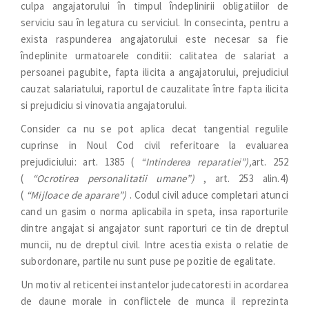
culpa angajatorului în timpul îndeplinirii obligatiilor de
serviciu sau în legatura cu serviciul. In consecinta, pentru a
exista raspunderea angajatorului este necesar sa fie
îndeplinite urmatoarele conditii: calitatea de salariat a
persoanei pagubite, fapta ilicita a angajatorului, prejudiciul
cauzat salariatului, raportul de cauzalitate între fapta ilicita
si prejudiciu si vinovatia angajatorului.
Consider ca nu se pot aplica decat tangential regulile
cuprinse in Noul Cod civil referitoare la evaluarea
prejudiciului: art. 1385 (
“Intinderea reparatiei”),
art. 252
(
“Ocrotirea personalitatii umane”)
, art. 253 alin.4)
(
“Mijloace de aparare”)
. Codul civil aduce completari atunci
cand un gasim o norma aplicabila in speta, insa raporturile
dintre angajat si angajator sunt raporturi ce tin de dreptul
muncii, nu de dreptul civil. Intre acestia exista o relatie de
subordonare, partile nu sunt puse pe pozitie de egalitate.
Un motiv al reticentei instantelor judecatoresti in acordarea
de daune morale in conflictele de munca il reprezinta