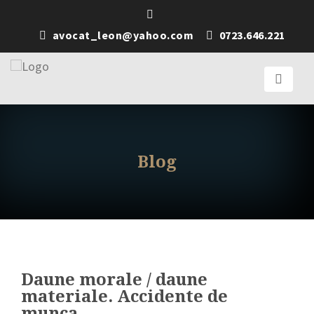
avocat_leon@yahoo.com
0723.646.221
Blog
Daune morale / daune
materiale. Accidente de
munca.