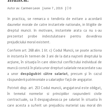
Autor
av. Carmen Leon
|
iunie 7 , 2016
|
0
In practica, se remarca o tendinta de evitare a acordarii
daunelor morale de catre instantele nationale, in litigiile de
dreptul muncii. In motivare, instantele arata ca nu s-au
prezentat probe indestulatoare pentru dovedirea
prejudiciului moral existent.
Conform art. 268 alin. 1 lit. c) Codul Muncii, se poate actiona
in instanta în termen de 3 ani de la data naşterii dreptului la
acţiune, în situaţia în care obiectul conflictului individual de
muncă constă în plata unor drepturi salariale neacordate sau
a unor
despăgubiri către salariat
, precum şi în cazul
răspunderii patrimoniale a salariaţilor faţă de angajator.
Potrivit disp. art. 253 Codul muncii, angajatorul este obligat,
în temeiul normelor si principiilor raspunderii civile
contractuale, sa îl despagubeasca pe salariat în situatia în
care acesta a suferit un prejudiciu material sau moral din