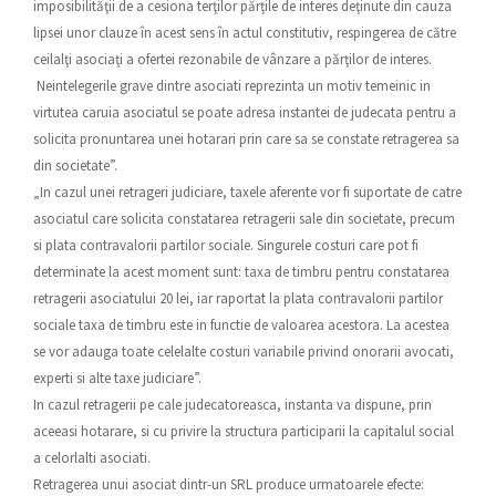
imposibilităţii de a cesiona terţilor părţile de interes deţinute din cauza
lipsei unor clauze în acest sens în actul constitutiv, respingerea de către
ceilalţi asociaţi a ofertei rezonabile de vânzare a părţilor de interes.
Neintelegerile grave dintre asociati reprezinta un motiv temeinic in
virtutea caruia asociatul se poate adresa instantei de judecata pentru a
solicita pronuntarea unei hotarari prin care sa se constate retragerea sa
din societate”.
„In cazul unei retrageri judiciare, taxele aferente vor fi suportate de catre
asociatul care solicita constatarea retragerii sale din societate, precum
si plata contravalorii partilor sociale. Singurele costuri care pot fi
determinate la acest moment sunt: taxa de timbru pentru constatarea
retragerii asociatului 20 lei, iar raportat la plata contravalorii partilor
sociale taxa de timbru este in functie de valoarea acestora. La acestea
se vor adauga toate celelalte costuri variabile privind onorarii avocati,
experti si alte taxe judiciare”.
In cazul retragerii pe cale judecatoreasca, instanta va dispune, prin
aceeasi hotarare, si cu privire la structura participarii la capitalul social
a celorlalti asociati.
Retragerea unui asociat dintr-un SRL produce urmatoarele efecte: