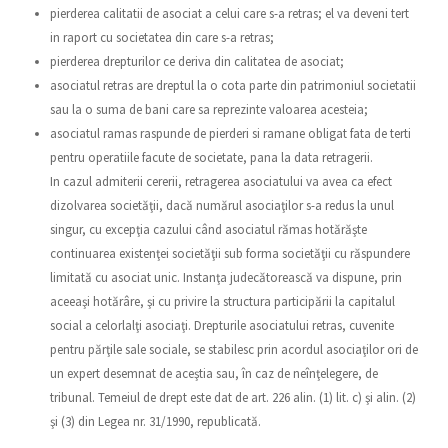
pierderea calitatii de asociat a celui care s-a retras; el va deveni tert
in raport cu societatea din care s-a retras;
pierderea drepturilor ce deriva din calitatea de asociat;
asociatul retras are dreptul la o cota parte din patrimoniul societatii
sau la o suma de bani care sa reprezinte valoarea acesteia;
asociatul ramas raspunde de pierderi si ramane obligat fata de terti
pentru operatiile facute de societate, pana la data retragerii.
In cazul admiterii cererii, retragerea asociatului va avea ca efect
dizolvarea societăţii, dacă numărul asociaţilor s-a redus la unul
singur, cu excepţia cazului când asociatul rămas hotărăşte
continuarea existenţei societăţii sub forma societăţii cu răspundere
limitată cu asociat unic. Instanţa judecătorească va dispune, prin
aceeaşi hotărâre, şi cu privire la structura participării la capitalul
social a celorlalţi asociaţi. Drepturile asociatului retras, cuvenite
pentru părţile sale sociale, se stabilesc prin acordul asociaţilor ori de
un expert desemnat de aceştia sau, în caz de neînţelegere, de
tribunal. Temeiul de drept este dat de art. 226 alin. (1) lit. c) şi alin. (2)
şi (3) din Legea nr. 31/1990, republicată.