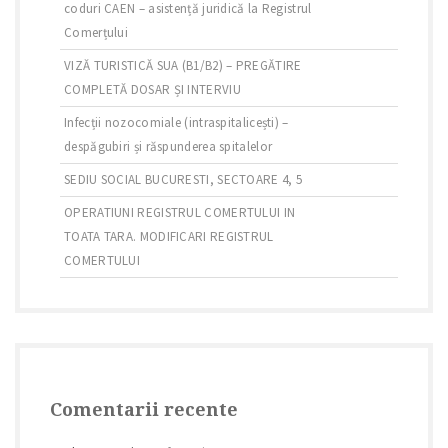
coduri CAEN – asistență juridică la Registrul
Comerțului
VIZĂ TURISTICĂ SUA (B1/B2) – PREGĂTIRE
COMPLETĂ DOSAR ȘI INTERVIU
Infecții nozocomiale (intraspitalicești) –
despăgubiri și răspunderea spitalelor
SEDIU SOCIAL BUCURESTI, SECTOARE 4, 5
OPERATIUNI REGISTRUL COMERTULUI IN
TOATA TARA. MODIFICARI REGISTRUL
COMERTULUI
Comentarii recente