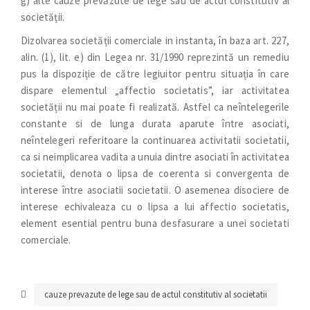
g) alte cauze prevăzute de lege sau de actul constitutiv al
societăţii.
Dizolvarea societății comerciale in instanta, în baza art. 227,
alin. (1), lit. e) din Legea nr. 31/1990 reprezintă un remediu
pus la dispoziție de către legiuitor pentru situația în care
dispare elementul „affectio societatis”, iar activitatea
societății nu mai poate fi realizată. Astfel ca neîntelegerile
constante si de lunga durata aparute între asociati,
neîntelegeri referitoare la continuarea activitatii societatii,
ca si neimplicarea vadita a unuia dintre asociati în activitatea
societatii, denota o lipsa de coerenta si convergenta de
interese între asociatii societatii. O asemenea disociere de
interese echivaleaza cu o lipsa a lui affectio societatis,
element esential pentru buna desfasurare a unei societati
comerciale.
cauze prevazute de lege sau de actul constitutiv al societatii