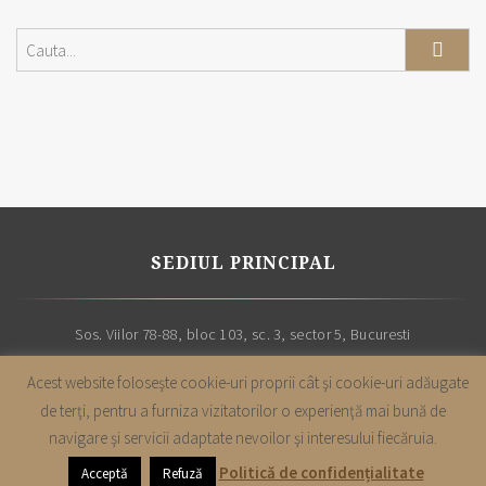
SEDIUL PRINCIPAL
Sos. Viilor 78-88, bloc 103, sc. 3, sector 5, Bucuresti
Acest website foloseşte cookie-uri proprii cât şi cookie-uri adăugate
de terţi, pentru a furniza vizitatorilor o experienţă mai bună de
navigare şi servicii adaptate nevoilor şi interesului fiecăruia.
Copyright |
Cabinet avocatura Leon & Asociatii
| Toate drepturile sunt
Politică de confidențialitate
Acceptă
Refuză
rezervate | 2019