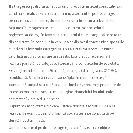
Retragerea judiciara.
In lipsa unor prevederi in actul constitutiv sau
cand nu se realizeaza acordul unanim, asociatul se poate retrage,
pentru motive temeinice, doar in baza unei hotarari a tribunalului.
Acţiunea în retragerea asociatului este un mijloc procedural
reglementat de lege în favoarea acţionarului care doreşte să se retragă
din societate, în condiţiile în care lipsesc din actul constitutiv dispoziţiile
cu privire la instituţia retragerii sau nu s-a realizat acordul tuturor
celorlalţi asociaţi cu privire la aceasta. Este o acţiune personală, în
reziliere parţială, pe cale judecătorească, a contractului de societate.
Este reglementat de art. 226 alin. (1) lit. a) şi b) din Legea nr. 31/1990,
republicată. Se aplică în cazul societăţilor în nume colectiv, în
comandită simplă sau cu răspundere limitată, precum şi grupurilor de
interes economic. Competenţa aparţine tribunalului locului unde
societatea îşi are sediul principal.
Reprezintă motiv temeinic care justifică dorinţa asociatului de a se
retrage, de exemplu, simplul fapt că societatea este constituită pe
durată nedeterminată;
Un temei suficient pentru o retragere judiciară este, în condiţiile