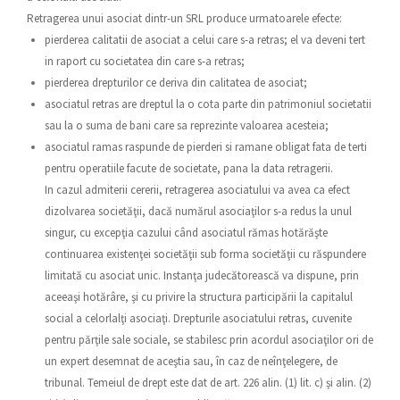
Retragerea unui asociat dintr-un SRL produce urmatoarele efecte:
pierderea calitatii de asociat a celui care s-a retras; el va deveni tert
in raport cu societatea din care s-a retras;
pierderea drepturilor ce deriva din calitatea de asociat;
asociatul retras are dreptul la o cota parte din patrimoniul societatii
sau la o suma de bani care sa reprezinte valoarea acesteia;
asociatul ramas raspunde de pierderi si ramane obligat fata de terti
pentru operatiile facute de societate, pana la data retragerii.
In cazul admiterii cererii, retragerea asociatului va avea ca efect
dizolvarea societăţii, dacă numărul asociaţilor s-a redus la unul
singur, cu excepţia cazului când asociatul rămas hotărăşte
continuarea existenţei societăţii sub forma societăţii cu răspundere
limitată cu asociat unic. Instanţa judecătorească va dispune, prin
aceeaşi hotărâre, şi cu privire la structura participării la capitalul
social a celorlalţi asociaţi. Drepturile asociatului retras, cuvenite
pentru părţile sale sociale, se stabilesc prin acordul asociaţilor ori de
un expert desemnat de aceştia sau, în caz de neînţelegere, de
tribunal. Temeiul de drept este dat de art. 226 alin. (1) lit. c) şi alin. (2)