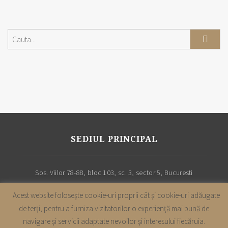
SEDIUL PRINCIPAL
Sos. Viilor 78-88, bloc 103, sc. 3, sector 5, Bucuresti
Acest website foloseşte cookie-uri proprii cât şi cookie-uri adăugate
de terţi, pentru a furniza vizitatorilor o experienţă mai bună de
navigare şi servicii adaptate nevoilor şi interesului fiecăruia.
Copyright |
Cabinet avocatura Leon & Asociatii
| Toate drepturile sunt