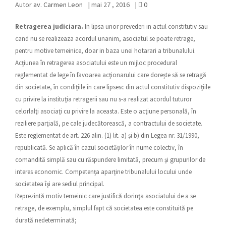
Autor
av. Carmen Leon
|
mai 27 , 2016
|
0
Retragerea judiciara.
In lipsa unor prevederi in actul constitutiv sau
cand nu se realizeaza acordul unanim, asociatul se poate retrage,
pentru motive temeinice, doar in baza unei hotarari a tribunalului.
Acţiunea în retragerea asociatului este un mijloc procedural
reglementat de lege în favoarea acţionarului care doreşte să se retragă
din societate, în condiţiile în care lipsesc din actul constitutiv dispoziţiile
cu privire la instituţia retragerii sau nu s-a realizat acordul tuturor
celorlalţi asociaţi cu privire la aceasta. Este o acţiune personală, în
reziliere parţială, pe cale judecătorească, a contractului de societate.
Este reglementat de art. 226 alin. (1) lit. a) şi b) din Legea nr. 31/1990,
republicată. Se aplică în cazul societăţilor în nume colectiv, în
comandită simplă sau cu răspundere limitată, precum şi grupurilor de
interes economic. Competenţa aparţine tribunalului locului unde
societatea îşi are sediul principal.
Reprezintă motiv temeinic care justifică dorinţa asociatului de a se
retrage, de exemplu, simplul fapt că societatea este constituită pe
durată nedeterminată;