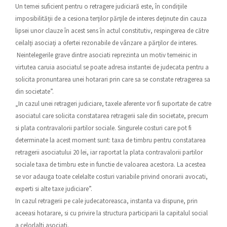
Un temei suficient pentru o retragere judiciară este, în condiţiile
imposibilităţii de a cesiona terţilor părţile de interes deţinute din cauza
lipsei unor clauze în acest sens în actul constitutiv, respingerea de către
ceilalţi asociaţi a ofertei rezonabile de vânzare a părţilor de interes.
Neintelegerile grave dintre asociati reprezinta un motiv temeinic in
virtutea caruia asociatul se poate adresa instantei de judecata pentru a
solicita pronuntarea unei hotarari prin care sa se constate retragerea sa
din societate”.
„In cazul unei retrageri judiciare, taxele aferente vor fi suportate de catre
asociatul care solicita constatarea retragerii sale din societate, precum
si plata contravalorii partilor sociale. Singurele costuri care pot fi
determinate la acest moment sunt: taxa de timbru pentru constatarea
retragerii asociatului 20 lei, iar raportat la plata contravalorii partilor
sociale taxa de timbru este in functie de valoarea acestora. La acestea
se vor adauga toate celelalte costuri variabile privind onorarii avocati,
experti si alte taxe judiciare”.
In cazul retragerii pe cale judecatoreasca, instanta va dispune, prin
aceeasi hotarare, si cu privire la structura participarii la capitalul social
a celorlalti asociati.