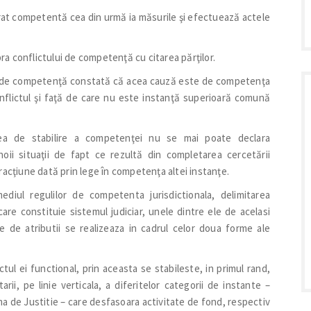
arat competentă cea din urmă ia măsurile şi efectuează actele
a conflictului de competenţă cu citarea părţilor.
ui de competenţă constată că acea cauză este de competenţa
onflictul şi faţă de care nu este instanţă superioară comună
ârea de stabilire a competenţei nu se mai poate declara
ii situaţii de fapt ce rezultă din completarea cercetării
racţiune dată prin lege în competenţa altei instanţe.
ediul regulilor de competenta jurisdictionala, delimitarea
care constituie sistemul judiciar, unele dintre ele de acelasi
re de atributii se realizeaza in cadrul celor doua forme ale
tul ei functional, prin aceasta se stabileste, in primul rand,
arii, pe linie verticala, a diferitelor categorii de instante –
ema de Justitie – care desfasoara activitate de fond, respectiv