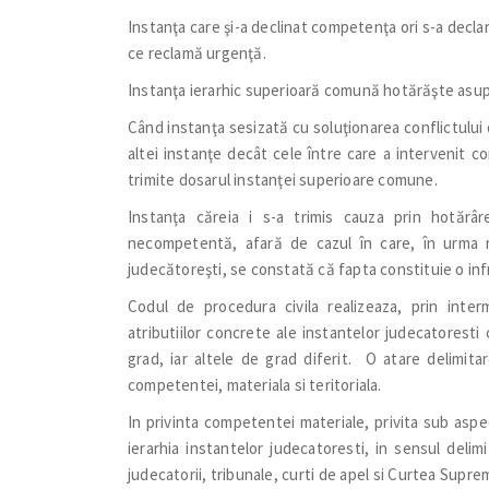
Instanţa care şi-a declinat competenţa ori s-a decl
ce reclamă urgenţă.
Instanţa ierarhic superioară comună hotărăşte asupr
Când instanţa sesizată cu soluţionarea conflictul
altei instanţe decât cele între care a intervenit c
trimite dosarul instanţei superioare comune.
Instanţa căreia i s-a trimis cauza prin hotăr
necompetentă, afară de cazul în care, în urma no
judecătoreşti, se constată că fapta constituie o inf
Codul de procedura civila realizeaza, prin interm
atributiilor concrete ale instantelor judecatoresti 
grad, iar altele de grad diferit. O atare delimita
competentei, materiala si teritoriala.
In privinta competentei materiale, privita sub aspec
ierarhia instantelor judecatoresti, in sensul delimit
judecatorii, tribunale, curti de apel si Curtea Supr