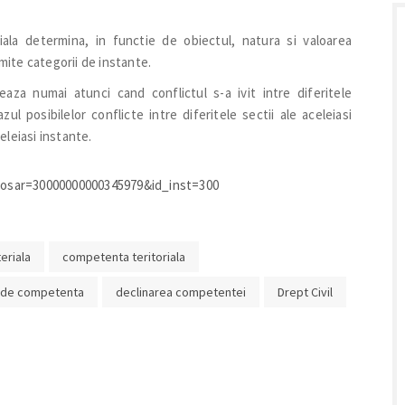
ala determina, in functie de obiectul, natura si valoarea
umite categorii de instante.
za numai atunci cand conflictul s-a ivit intre diferitele
zul posibilelor conflicte intre diferitele sectii ale aceleiasi
leiasi instante.
_dosar=30000000000345979&id_inst=300
eriala
competenta teritoriala
iv de competenta
declinarea competentei
Drept Civil