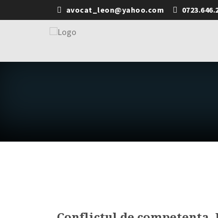
avocat_leon@yahoo.com
0723.646.
Conflictul de competenta.