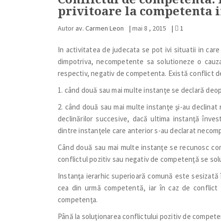
privitoare la competenta i
Autor
av. Carmen Leon
|
mai 8 , 2015
|
1
In activitatea de judecata se pot ivi situatii in c
dimpotriva, necompetente sa solutioneze o cauza 
respectiv, negativ de competenta. Există conflict 
1. când două sau mai multe instanţe se declară deo
2. când două sau mai multe instanţe şi-au declinat 
declinărilor succesive, dacă ultima instanţă înves
dintre instanţele care anterior s-au declarat necom
Când două sau mai multe instanţe se recunosc com
conflictul pozitiv sau negativ de competenţă se sol
Instanţa ierarhic superioară comună este sesizată î
cea din urmă competentă, iar în caz de conflict 
competenţa.
Până la soluţionarea conflictului pozitiv de compet