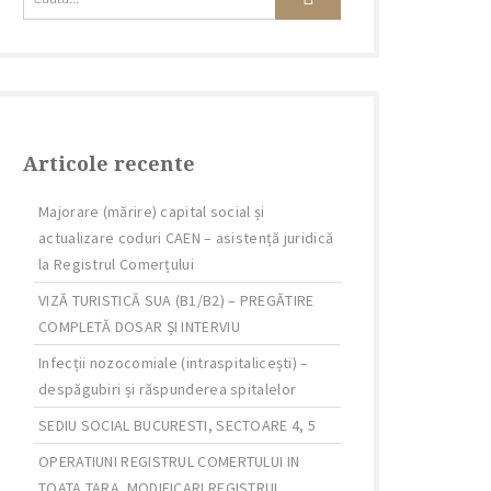
Articole recente
Majorare (mărire) capital social și
actualizare coduri CAEN – asistență juridică
la Registrul Comerțului
VIZĂ TURISTICĂ SUA (B1/B2) – PREGĂTIRE
COMPLETĂ DOSAR ȘI INTERVIU
Infecții nozocomiale (intraspitalicești) –
despăgubiri și răspunderea spitalelor
SEDIU SOCIAL BUCURESTI, SECTOARE 4, 5
OPERATIUNI REGISTRUL COMERTULUI IN
TOATA TARA. MODIFICARI REGISTRUL