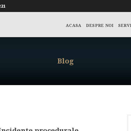
221
ACASA
DESPRE NOI
SERV
Blog
 Incidente procedurale