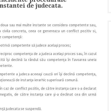
nstantei de judecata.
are doua sau mai multe instante se considera competente sau,
civila concreta, ceea ce genereaza un conflict pozitiv si,
de competenţă:
potrivă competente să judece acelaşi proces;
reciproc competenţa de a judeca acelaşi proces sau, în cazul
tită îşi declină la rândul său competenţa în favoarea uneia
petente.
petente a judeca aceeaşi cauză ori îşi declină competenţa,
uţionează de instanţa ierarhic superioară comună.
n caz de conflict pozitiv, de către instanţa care s-a declarat
negativ, de către instanţa care şi-a declinat cea din urmă
enţă judecata se suspendă.