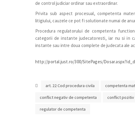
de control judiciar ordinar sau extraordinar.
Privita sub aspect procesual, competenta materi
litigiului, cauzele ce pot fi solutionate numai de an
Procedura regulatorului de competenta functionea
categorii de instante judecatoresti, iar nu si in ca
instante sau intre doua complete de judecata ale ace
http://portal.just.ro/300/SitePages/Dosar.aspx?id
art. 22 Cod procedura civila
competenta mat
conflict negativ de competenta
conflict pozit
regulator de competenta