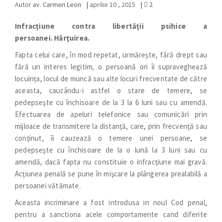
Autor
av. Carmen Leon
|
aprilie 10 , 2015
|
2
Infracţiune contra libertăţii psihice a
persoanei.
Hărţuirea.
Fapta celui care, în mod repetat, urmăreşte, fără drept sau
fără un interes legitim, o persoană ori îi supraveghează
locuinţa, locul de muncă sau alte locuri frecventate de către
aceasta, cauzându-i astfel o stare de temere, se
pedepseşte cu închisoare de la 3 la 6 luni sau cu amendă.
Efectuarea de apeluri telefonice sau comunicări prin
mijloace de transmitere la distanţă, care, prin frecvenţă sau
conţinut, îi cauzează o temere unei persoane, se
pedepseşte cu închisoare de la o lună la 3 luni sau cu
amendă, dacă fapta nu constituie o infracţiune mai gravă.
Acţiunea penală se pune în mişcare la plângerea prealabilă a
persoanei vătămate.
Aceasta incriminare a fost introdusa in noul Cod penal,
pentru a sanctiona acele comportamente cand diferite