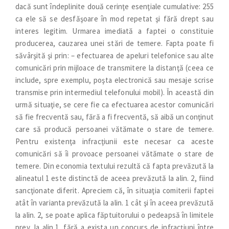
dacă sunt îndeplinite două cerinţe esenţiale cumulative: 255
ca ele să se desfăşoare în mod repetat şi fără drept sau
interes legitim. Urmarea imediată a faptei o constituie
producerea, cauzarea unei stări de temere. Fapta poate fi
săvârşită şi prin: – efectuarea de apeluri telefonice sau alte
comunicări prin mijloace de transmitere la distanţă (ceea ce
include, spre exemplu, poşta electronică sau mesaje scrise
transmise prin intermediul telefonului mobil). În această din
urmă situaţie, se cere fie ca efectuarea acestor comunicări
să fie frecventă sau, fără a fi frecventă, să aibă un conţinut
care să producă persoanei vătămate o stare de temere.
Pentru existenţa infracţiunii este necesar ca aceste
comunicări să îi provoace persoanei vătămate o stare de
temere. Din economia textului rezultă că fapta prevăzută la
alineatul 1 este distinctă de aceea prevăzută la alin. 2, fiind
sancţionate diferit. Apreciem că, în situaţia comiterii faptei
atât în varianta prevăzută la alin. 1 cât şi în aceea prevăzută
la alin. 2, se poate aplica făptuitorului o pedeapsă în limitele
prev. la alin.1, fără a exista un concurs de infracţiuni între