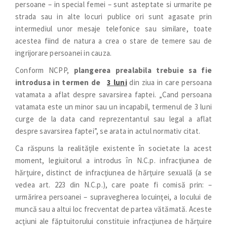
persoane – in special femei – sunt asteptate si urmarite pe
strada sau in alte locuri publice ori sunt agasate prin
intermediul unor mesaje telefonice sau similare, toate
acestea fiind de natura a crea o stare de temere sau de
ingrijorare persoanei in cauza.
Conform NCPP,
plangerea prealabila trebuie sa fie
introdusa in termen de
3 luni
din ziua in care persoana
vatamata a aflat despre savarsirea faptei. „Cand persoana
vatamata este un minor sau un incapabil, termenul de 3 luni
curge de la data cand reprezentantul sau legal a aflat
despre savarsirea faptei”, se arata in actul normativ citat.
Ca răspuns la realităţile existente în societate la acest
moment, legiuitorul a introdus în N.C.p. infracţiunea de
hărţuire, distinct de infracţiunea de hărţuire sexuală (a se
vedea art. 223 din N.C.p.), care poate fi comisă prin: –
urmărirea persoanei – supravegherea locuinţei, a locului de
muncă sau a altui loc frecventat de partea vătămată. Aceste
acţiuni ale făptuitorului constituie infracţiunea de hărţuire