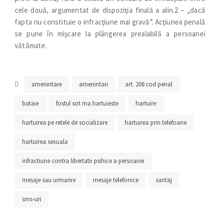
cele două, argumentat de dispoziţia finală a alin.2 – „dacă
fapta nu constituie o infracţiune mai gravă”. Acţiunea penală
se pune în mişcare la plângerea prealabilă a persoanei
vătămate.
amenintare
amenintari
art. 208 cod penal
bataie
fostul sot ma hartuieste
hartuire
hartuirea pe retele de socializare
hartuirea prin telefoane
hartuirea sexuala
infractiune contra libertatii psihice a persoanei
mesaje sau urmarire
mesaje telefonice
santaj
sms-uri