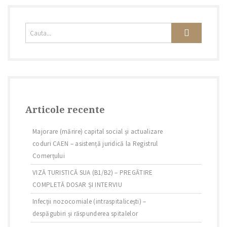
Articole recente
Majorare (mărire) capital social și actualizare
coduri CAEN – asistență juridică la Registrul
Comerțului
VIZĂ TURISTICĂ SUA (B1/B2) – PREGĂTIRE
COMPLETĂ DOSAR ȘI INTERVIU
Infecții nozocomiale (intraspitalicești) –
despăgubiri și răspunderea spitalelor