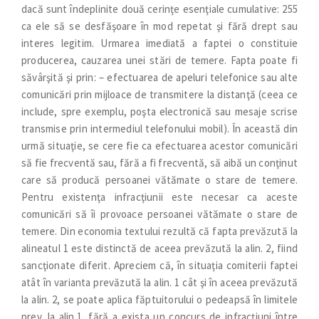
dacă sunt îndeplinite două cerinţe esenţiale cumulative: 255
ca ele să se desfăşoare în mod repetat şi fără drept sau
interes legitim. Urmarea imediată a faptei o constituie
producerea, cauzarea unei stări de temere. Fapta poate fi
săvârşită şi prin: – efectuarea de apeluri telefonice sau alte
comunicări prin mijloace de transmitere la distanţă (ceea ce
include, spre exemplu, poşta electronică sau mesaje scrise
transmise prin intermediul telefonului mobil). În această din
urmă situaţie, se cere fie ca efectuarea acestor comunicări
să fie frecventă sau, fără a fi frecventă, să aibă un conţinut
care să producă persoanei vătămate o stare de temere.
Pentru existenţa infracţiunii este necesar ca aceste
comunicări să îi provoace persoanei vătămate o stare de
temere. Din economia textului rezultă că fapta prevăzută la
alineatul 1 este distinctă de aceea prevăzută la alin. 2, fiind
sancţionate diferit. Apreciem că, în situaţia comiterii faptei
atât în varianta prevăzută la alin. 1 cât şi în aceea prevăzută
la alin. 2, se poate aplica făptuitorului o pedeapsă în limitele
prev. la alin.1, fără a exista un concurs de infracţiuni între