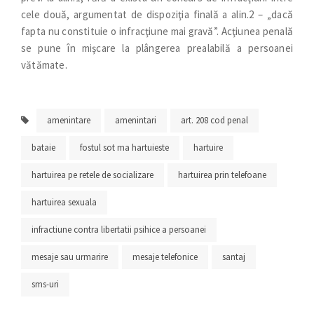
cele două, argumentat de dispoziţia finală a alin.2 – „dacă
fapta nu constituie o infracţiune mai gravă”. Acţiunea penală
se pune în mişcare la plângerea prealabilă a persoanei
vătămate.
amenintare
amenintari
art. 208 cod penal
bataie
fostul sot ma hartuieste
hartuire
hartuirea pe retele de socializare
hartuirea prin telefoane
hartuirea sexuala
infractiune contra libertatii psihice a persoanei
mesaje sau urmarire
mesaje telefonice
santaj
sms-uri