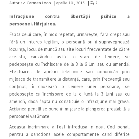
Autor
av. Carmen Leon
|
aprilie 10 , 2015
|
2
Infracţiune contra libertăţii psihice a
persoanei.
Hărţuirea.
Fapta celui care, în mod repetat, urmăreşte, fără drept sau
fără un interes legitim, o persoană ori îi supraveghează
locuinţa, locul de muncă sau alte locuri frecventate de către
aceasta, cauzându-i astfel o stare de temere, se
pedepseşte cu închisoare de la 3 la 6 luni sau cu amendă.
Efectuarea de apeluri telefonice sau comunicări prin
mijloace de transmitere la distanţă, care, prin frecvenţă sau
conţinut, îi cauzează o temere unei persoane, se
pedepseşte cu închisoare de la o lună la 3 luni sau cu
amendă, dacă fapta nu constituie o infracţiune mai gravă.
Acţiunea penală se pune în mişcare la plângerea prealabilă a
persoanei vătămate.
Aceasta incriminare a fost introdusa in noul Cod penal,
pentru a sanctiona acele comportamente cand diferite