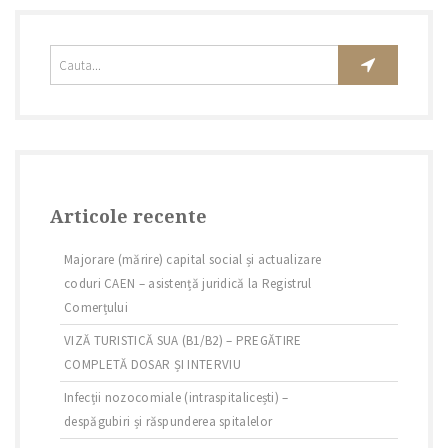
Articole recente
Majorare (mărire) capital social și actualizare
coduri CAEN – asistență juridică la Registrul
Comerțului
VIZĂ TURISTICĂ SUA (B1/B2) – PREGĂTIRE
COMPLETĂ DOSAR ȘI INTERVIU
Infecții nozocomiale (intraspitalicești) –
despăgubiri și răspunderea spitalelor