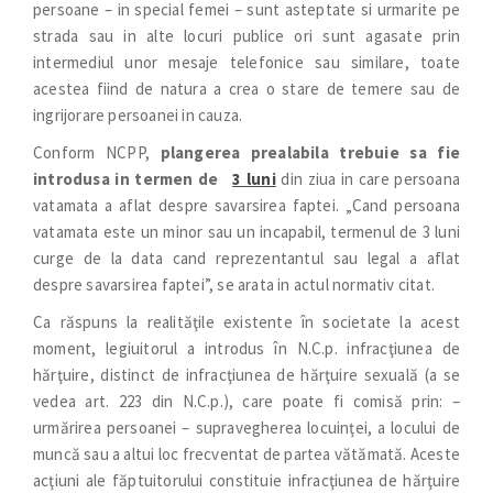
persoane – in special femei – sunt asteptate si urmarite pe
strada sau in alte locuri publice ori sunt agasate prin
intermediul unor mesaje telefonice sau similare, toate
acestea fiind de natura a crea o stare de temere sau de
ingrijorare persoanei in cauza.
Conform NCPP,
plangerea prealabila trebuie sa fie
introdusa in termen de
3 luni
din ziua in care persoana
vatamata a aflat despre savarsirea faptei. „Cand persoana
vatamata este un minor sau un incapabil, termenul de 3 luni
curge de la data cand reprezentantul sau legal a aflat
despre savarsirea faptei”, se arata in actul normativ citat.
Ca răspuns la realităţile existente în societate la acest
moment, legiuitorul a introdus în N.C.p. infracţiunea de
hărţuire, distinct de infracţiunea de hărţuire sexuală (a se
vedea art. 223 din N.C.p.), care poate fi comisă prin: –
urmărirea persoanei – supravegherea locuinţei, a locului de
muncă sau a altui loc frecventat de partea vătămată. Aceste
acţiuni ale făptuitorului constituie infracţiunea de hărţuire