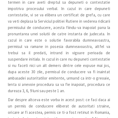
termen in care aveti dreptul sa depuneti o contestatie
impotriva procesului verbal. In cazul in care depuneti
contestatie, vi se va elibera un certificat de grefa, cu care
va veti deplasa la Serviciul politiei Rutiere in vederea ridicarii
permisului de conducere, acesta fiindu-va inapoiat pana la
pronuntarea unei solutii de catre instanta de judecata. In
cazul in care este o solutie favorabila dumneavoastra,
permisul va ramane in posesia dumneavoastra, altfel va
trebui sa il predati, intrand in vigoare perioada de
suspendare initiala. In cazul in care nu depuneti contestatie
si nu faceti nici un alt demers dintre cele expuse mai jos,
dupa aceste 30 zile, permisul de conducere va fi inaintat
ambasadei autoritatilor emitente, urmand ca intr-o greoaie,
lenta si anevoie procedura sa va fie inapoiat, procedura ce
dureaza 3, 6, 9 luni sau peste 1 an.
Dar despre altceva este vorba in acest post: ce faci daca ai
un permis de conducere eliberat de autoritati straine,
oricare ar fi acestea, permis ce ti-a fost retinut in Romania,