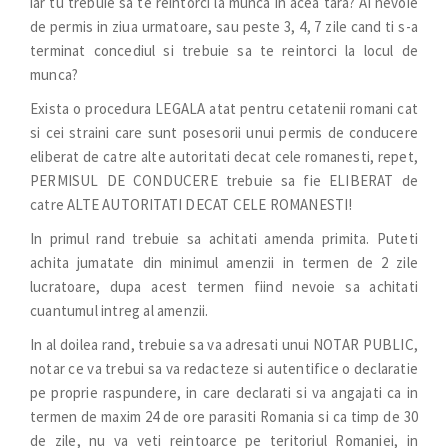
iar tu trebuie sa te reintorci la munca in acea tara? Ai nevoie
de permis in ziua urmatoare, sau peste 3, 4, 7 zile cand ti s-a
terminat concediul si trebuie sa te reintorci la locul de
munca?
Exista o procedura LEGALA atat pentru cetatenii romani cat
si cei straini care sunt posesorii unui permis de conducere
eliberat de catre alte autoritati decat cele romanesti, repet,
PERMISUL DE CONDUCERE trebuie sa fie ELIBERAT de
catre ALTE AUTORITATI DECAT CELE ROMANESTI!
In primul rand trebuie sa achitati amenda primita. Puteti
achita jumatate din minimul amenzii in termen de 2 zile
lucratoare, dupa acest termen fiind nevoie sa achitati
cuantumul intreg al amenzii.
In al doilea rand, trebuie sa va adresati unui NOTAR PUBLIC,
notar ce va trebui sa va redacteze si autentifice o declaratie
pe proprie raspundere, in care declarati si va angajati ca in
termen de maxim 24 de ore parasiti Romania si ca timp de 30
de zile, nu va veti reintoarce pe teritoriul Romaniei, in