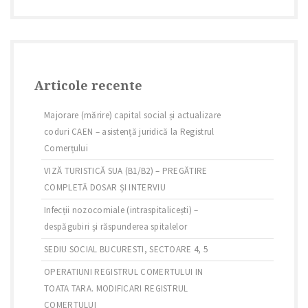
Articole recente
Majorare (mărire) capital social și actualizare
coduri CAEN – asistență juridică la Registrul
Comerțului
VIZĂ TURISTICĂ SUA (B1/B2) – PREGĂTIRE
COMPLETĂ DOSAR ȘI INTERVIU
Infecții nozocomiale (intraspitalicești) –
despăgubiri și răspunderea spitalelor
SEDIU SOCIAL BUCURESTI, SECTOARE 4, 5
OPERATIUNI REGISTRUL COMERTULUI IN
TOATA TARA. MODIFICARI REGISTRUL
COMERTULUI