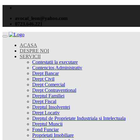
avocat_leon@yahoo.com
0723.646.221
ACASA
DESPRE NOI
SERVICII
Contestatii la executare
Contencios Administrativ
Drept Bancar
Drept Civil
Drept Comercial
Drept Contraventional
Dreptul Familiei
Drept Fiscal
Dreptul Insolventei
Drept Locativ
Dreptul de Proprietate Industriala si Intelectuala
Dreptul Muncii
Fond Funciar
Proprietati Imobiliare