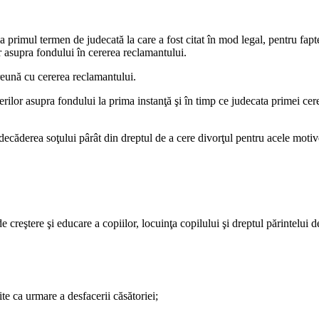
 la primul termen de judecată la care a fost citat în mod legal, pentru fap
r asupra fondului în cererea reclamantului.
preună cu cererea reclamantului.
ilor asupra fondului la prima instanţă şi în timp ce judecata primei cereri
e decăderea soţului pârât din dreptul de a cere divorţul pentru acele moti
e de creştere şi educare a copiilor, locuinţa copilului şi dreptul părintelui
te ca urmare a desfacerii căsătoriei;