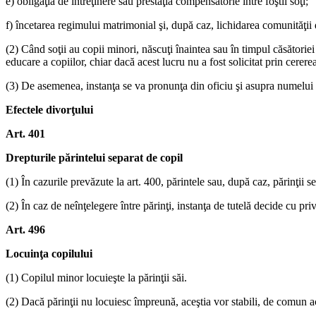
e) obligaţia de întreţinere sau prestaţia compensatorie între foştii soţi;
f) încetarea regimului matrimonial şi, după caz, lichidarea comunităţii 
(2) Când soţii au copii minori, născuţi înaintea sau în timpul căsătoriei o
educare a copiilor, chiar dacă acest lucru nu a fost solicitat prin cerere
(3) De asemenea, instanţa se va pronunţa din oficiu şi asupra numelui pe
Efectele divorţului
Art. 401
Drepturile părintelui separat de copil
(1) În cazurile prevăzute la art. 400, părintele sau, după caz, părinţii s
(2) În caz de neînţelegere între părinţi, instanţa de tutelă decide cu priv
Art. 496
Locuinţa copilului
(1) Copilul minor locuieşte la părinţii săi.
(2) Dacă părinţii nu locuiesc împreună, aceştia vor stabili, de comun a