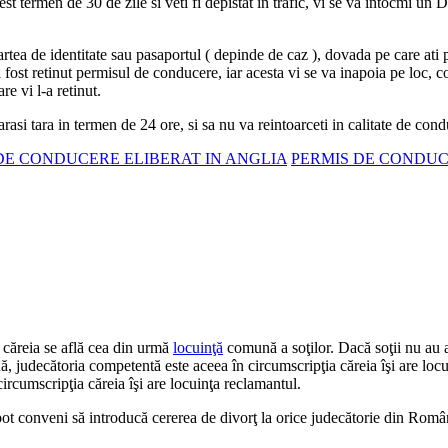
est termen de 30 de zile si veti fi depistat in trafic, vi se va intocm
cartea de identitate sau pasaportul ( depinde de caz ), dovada pe care at
 fost retinut permisul de conducere, iar acesta vi se va inapoia pe loc, co
re vi l-a retinut.
asi tara in termen de 24 ore, si sa nu va reintoarceti in calitate de cond
DE CONDUCERE ELIBERAT IN ANGLIA
PERMIS DE CONDUCE
 căreia se află cea din urmă
locuinţă
comună a soţilor. Dacă soţii nu au 
 judecătoria competentă este aceea în circumscripţia căreia îşi are locuin
rcumscripţia căreia îşi are locuinţa reclamantul.
e pot conveni să introducă cererea de divorţ la orice judecătorie din Rom