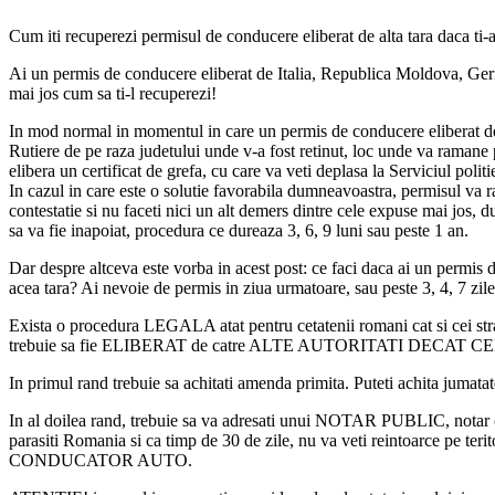
Cum iti recuperezi permisul de conducere eliberat de alta tara daca ti
Ai un permis de conducere eliberat de Italia, Republica Moldova, Germ
mai jos cum sa ti-l recuperezi!
In mod normal in momentul in care un permis de conducere eliberat de cat
Rutiere de pe raza judetului unde v-a fost retinut, loc unde va ramane p
elibera un certificat de grefa, cu care va veti deplasa la Serviciul poli
In cazul in care este o solutie favorabila dumneavoastra, permisul va r
contestatie si nu faceti nici un alt demers dintre cele expuse mai jos, 
sa va fie inapoiat, procedura ce dureaza 3, 6, 9 luni sau peste 1 an.
Dar despre altceva este vorba in acest post: ce faci daca ai un permis de 
acea tara? Ai nevoie de permis in ziua urmatoare, sau peste 3, 4, 7 zile
Exista o procedura LEGALA atat pentru cetatenii romani cat si cei s
trebuie sa fie ELIBERAT de catre ALTE AUTORITATI DECAT
In primul rand trebuie sa achitati amenda primita. Puteti achita jumata
In al doilea rand, trebuie sa va adresati unui NOTAR PUBLIC, notar ce 
parasiti Romania si ca timp de 30 de zile, nu va veti reintoarce pe te
CONDUCATOR AUTO.