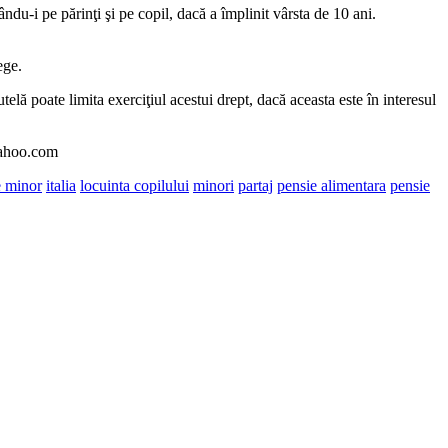
ându-i pe părinţi şi pe copil, dacă a împlinit vârsta de 10 ani.
ege.
telă poate limita exerciţiul acestui drept, dacă aceasta este în interesul
@yahoo.com
e minor
italia
locuinta copilului
minori
partaj
pensie alimentara
pensie