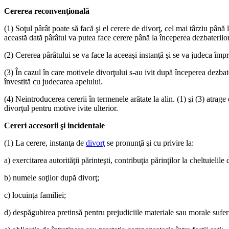
Cererea reconvenţională
(1) Soţul pârât poate să facă şi el cerere de divorţ, cel mai târziu până
această dată pârâtul va putea face cerere până la începerea dezbaterilo
(2) Cererea pârâtului se va face la aceeaşi instanţă şi se va judeca îm
(3) În cazul în care motivele divorţului s-au ivit după începerea dezbater
învestită cu judecarea apelului.
(4) Neintroducerea cererii în termenele arătate la alin. (1) şi (3) atrag
divorţul pentru motive ivite ulterior.
Cereri accesorii şi incidentale
(1) La cerere, instanţa de
divorţ
se pronunţă şi cu privire la:
a) exercitarea autorităţii părinteşti, contribuţia părinţilor la cheltuielil
b) numele soţilor după divorţ;
c) locuinţa familiei;
d) despăgubirea pretinsă pentru prejudiciile materiale sau morale suferi