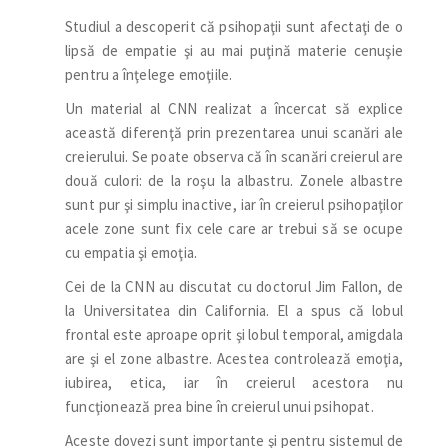
Studiul a descoperit că psihopaţii sunt afectaţi de o
lipsă de empatie şi au mai puţină materie cenuşie
pentru a înţelege emoţiile.
Un material al CNN realizat a încercat să explice
această diferenţă prin prezentarea unui scanări ale
creierului. Se poate observa că în scanări creierul are
două culori: de la roşu la albastru. Zonele albastre
sunt pur şi simplu inactive, iar în creierul psihopaţilor
acele zone sunt fix cele care ar trebui să se ocupe
cu empatia şi emoţia.
Cei de la CNN au discutat cu doctorul Jim Fallon, de
la Universitatea din California. El a spus că lobul
frontal este aproape oprit şi lobul temporal, amigdala
are şi el zone albastre. Acestea controlează emoţia,
iubirea, etica, iar în creierul acestora nu
funcţionează prea bine în creierul unui psihopat.
Aceste dovezi sunt importante şi pentru sistemul de