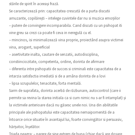
stările de spirit în aceeași frază.
Se caracterizează prin: capacitatea crescută de a purta discutii
amuzante, copilărești – intelege cuvintele dar nu si muzica emoțiilor
– putere de convingere incomparabila. Cand discuti cu un psihopat iti
vine greu sa crezi ca poate fi ceva in neregulă cu el.
– mincinos, isi minimalizează vina proprie, proiectând asupra victimei
vina, arogant, superficial
– asertivitate inalta, cautare de senzatii, autodisciplina,
constiinciozitate, competenta, ordine, dorinta de afirmare
– diferenta intre psihopatii de succes si criminali este capacitatea de a
intarzia satisfactia imediată si de a amâna dorinta de a lovi
– lipsa scrupulelor, tenacitate, forta mentală.
Sarm de suprafata, dorinta acerbă de răzbunare, autocontrol (care ii
permite sa revina la starea initiala ca si cum nimic nu s-ar fi intamplat) și
la victimele anterioare dacă nu găsesc unele noi. Una din abilitatile
principale ale psihopatului este capacitatea nemaipomenită de a
întoarce orice situatie în avantajul lui, foarte convingător si persuasiv,
hărțuitor, înșelător.
Triada neagra: – parere de sine extrem de buna (chiar dacă are dosare