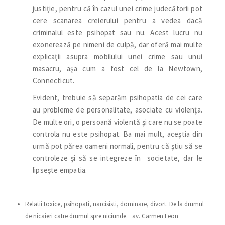
justiţie, pentru că în cazul unei crime judecătorii pot
cere scanarea creierului pentru a vedea dacă
criminalul este psihopat sau nu. Acest lucru nu
exonerează pe nimeni de culpă, dar oferă mai multe
explicaţii asupra mobilului unei crime sau unui
masacru, aşa cum a fost cel de la Newtown,
Connecticut.
Evident, trebuie să separăm psihopatia de cei care
au probleme de personalitate, asociate cu violenţa.
De multe ori, o persoană violentă şi care nu se poate
controla nu este psihopat. Ba mai mult, aceştia din
urmă pot părea oameni normali, pentru că ştiu să se
controleze şi să se integreze în societate, dar le
lipseşte empatia.
Relatii toxice, psihopati, narcisisti, dominare, divort. De la drumul
de nicaieri catre drumul spre niciunde. av. Carmen Leon