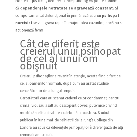
efort este justificat, deoarece orice psiholog vă poate confirma
că
dependenţele netratate se agravează constant.
Şi
comportamentul disfuncţional în primă fază al unui
psihopat
narcisist
se va agrava rapid în majoritatea cazurilor, dacă nu se
acţionează ferm!
Cât de diferit este
creierul unui psihopat
de cel al unui om
obişnuit
Creierul psihopaţilor a revenit în atenţie, acesta fiind diferit de
cel al oamenilor normali, după cum au arătat studiile
cercetătorilor de-a lungul timpului.
Cercetătorii care au scanat creierul celor condamnaţi pentru
crimă, viol sau asalt au descoperit dovezi puternice privind
modificările în activitatea celebrală a acestora. Studiul
publicat în luna mai de psihiatrii de la King’s College din
Londra au spus că diferenţele psihopaţilor îi diferenţiază de alţi
criminali antisociali.