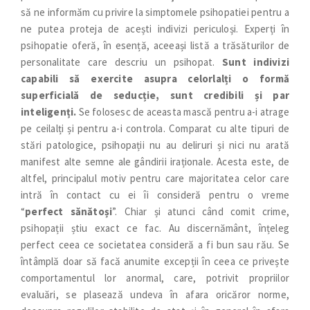
să ne informăm cu privire la simptomele psihopatiei pentru a
ne putea proteja de acești indivizi periculoși. Experți în
psihopatie oferă, în esență, aceeași listă a trăsăturilor de
personalitate care descriu un psihopat.
Sunt indivizi
capabili să exercite asupra celorlalți o formă
superficială de seducție, sunt credibili și par
inteligenți.
Se folosesc de aceasta mască pentru a-i atrage
pe ceilalți și pentru a-i controla. Comparat cu alte tipuri de
stări patologice, psihopații nu au deliruri și nici nu arată
manifest alte semne ale gândirii iraționale. Acesta este, de
altfel, principalul motiv pentru care majoritatea celor care
intră în contact cu ei îi consideră pentru o vreme
“
perfect sănătoși
”. Chiar și atunci când comit crime,
psihopații știu exact ce fac. Au discernământ, înțeleg
perfect ceea ce societatea consideră a fi bun sau rău. Se
întâmplă doar să facă anumite excepții în ceea ce privește
comportamentul lor anormal, care, potrivit propriilor
evaluări, se plasează undeva în afara oricăror norme,