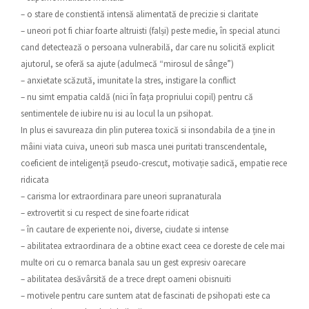
– o stare de constientă intensă alimentată de precizie si claritate
– uneori pot fi chiar foarte altruisti (falși) peste medie, în special atunci
cand detectează o persoana vulnerabilă, dar care nu solicită explicit
ajutorul, se oferă sa ajute (adulmecă “mirosul de sânge”)
– anxietate scăzută, imunitate la stres, instigare la conflict
– nu simt empatia caldă (nici în fața propriului copil) pentru că
sentimentele de iubire nu isi au locul la un psihopat.
In plus ei savureaza din plin puterea toxică si insondabila de a ține in
mâini viata cuiva, uneori sub masca unei puritati transcendentale,
coeficient de inteligență pseudo-crescut, motivație sadică, empatie rece
ridicata
– carisma lor extraordinara pare uneori supranaturala
– extrovertit si cu respect de sine foarte ridicat
– în cautare de experiente noi, diverse, ciudate si intense
– abilitatea extraordinara de a obtine exact ceea ce doreste de cele mai
multe ori cu o remarca banala sau un gest expresiv oarecare
– abilitatea desăvârsită de a trece drept oameni obisnuiti
– motivele pentru care suntem atat de fascinati de psihopati este ca