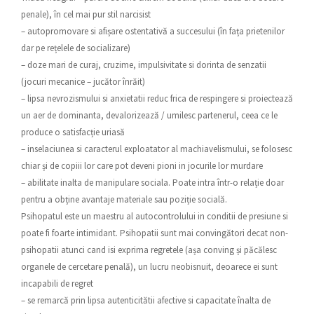
penale), în cel mai pur stil narcisist
– autopromovare si afișare ostentativă a succesului (în fața prietenilor
dar pe rețelele de socializare)
– doze mari de curaj, cruzime, impulsivitate si dorinta de senzatii
(jocuri mecanice – jucător înrăit)
– lipsa nevrozismului si anxietatii reduc frica de respingere si proiectează
un aer de dominanta, devalorizează / umilesc partenerul, ceea ce le
produce o satisfacție uriasă
– inselaciunea si caracterul exploatator al machiavelismului, se folosesc
chiar și de copiii lor care pot deveni pioni in jocurile lor murdare
– abilitate inalta de manipulare sociala. Poate intra într-o relație doar
pentru a obține avantaje materiale sau poziție socială.
Psihopatul este un maestru al autocontrolului in conditii de presiune si
poate fi foarte intimidant. Psihopatii sunt mai convingători decat non-
psihopatii atunci cand isi exprima regretele (așa conving și păcălesc
organele de cercetare penală), un lucru neobisnuit, deoarece ei sunt
incapabili de regret
– se remarcă prin lipsa autenticitătii afective si capacitate înalta de