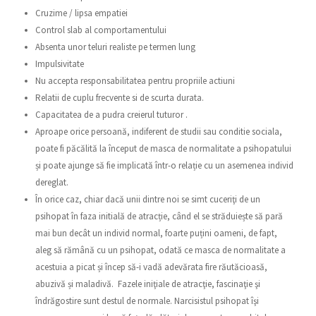
Cruzime / lipsa empatiei
Control slab al comportamentului
Absenta unor teluri realiste pe termen lung
Impulsivitate
Nu accepta responsabilitatea pentru propriile actiuni
Relatii de cuplu frecvente si de scurta durata.
Capacitatea de a pudra creierul tuturor .
Aproape orice persoană, indiferent de studii sau conditie sociala,
poate fi păcălită la început de masca de normalitate a psihopatului
și poate ajunge să fie implicată într-o relație cu un asemenea individ
dereglat.
În orice caz, chiar dacă unii dintre noi se simt cuceriţi de un
psihopat în faza initială de atracție, când el se străduiește să pară
mai bun decât un individ normal, foarte puțini oameni, de fapt,
aleg să rămână cu un psihopat, odată ce masca de normalitate a
acestuia a picat și încep să-i vadă adevărata fire răutăcioasă,
abuzivă și maladivă. Fazele iniţiale de atracţie, fascinaţie şi
îndrăgostire sunt destul de normale. Narcisistul psihopat îşi