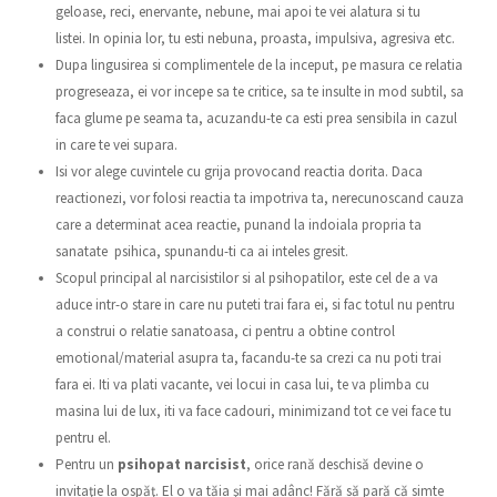
geloase, reci, enervante, nebune, mai apoi te vei alatura si tu
listei. In opinia lor, tu esti nebuna, proasta, impulsiva, agresiva etc.
Dupa lingusirea si complimentele de la inceput, pe masura ce relatia
progreseaza, ei vor incepe sa te critice, sa te insulte in mod subtil, sa
faca glume pe seama ta, acuzandu-te ca esti prea sensibila in cazul
in care te vei supara.
Isi vor alege cuvintele cu grija provocand reactia dorita. Daca
reactionezi, vor folosi reactia ta impotriva ta, nerecunoscand cauza
care a determinat acea reactie, punand la indoiala propria ta
sanatate psihica, spunandu-ti ca ai inteles gresit.
Scopul principal al narcisistilor si al psihopatilor, este cel de a va
aduce intr-o stare in care nu puteti trai fara ei, si fac totul nu pentru
a construi o relatie sanatoasa, ci pentru a obtine control
emotional/material asupra ta, facandu-te sa crezi ca nu poti trai
fara ei. Iti va plati vacante, vei locui in casa lui, te va plimba cu
masina lui de lux, iti va face cadouri, minimizand tot ce vei face tu
pentru el.
Pentru un
psihopat narcisist
, orice rană deschisă devine o
invitaţie la ospăţ. El o va tăia şi mai adânc! Fără să pară că simte