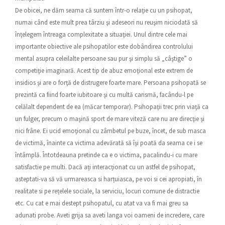
De obicei, ne dăm seama că suntem într-o relaţie cu un psihopat,
numai când este mult prea târziu şi adeseori nu reuşim niciodată să
înţelegem întreaga complexitate a situaţiei. Unul dintre cele mai
importante obiective ale psihopatilor este dobândirea controlului
mental asupra celeilalte persoane sau pur şi simplu să „câştige” o
competiţie imaginară. Acest tip de abuz emoţional este extrem de
insidios şi are o forţă de distrugere foarte mare. Persoana psihopată se
prezintă ca fiind foarte iubitoare şi cu multă carismă, facându-l pe
celălalt dependent de ea (măcar temporar). Psihopaţii trec prin viaţă ca
un fulger, precum o maşină sport de mare viteză care nu are direcţie şi
nici frâne. Ei ucid emoţional cu zâmbetul pe buze, încet, de sub masca
de victimă, înainte ca victima adevărată să îşi poată da seama ce i se
întâmplă. Întotdeauna pretinde ca e o victima, pacalindu-i cu mare
satisfactie pe multi. Dacă ați interacționat cu un astfel de psihopat,
asteptati-va să vă urmareasca si harțuiasca, pe voi si cei apropiati, în
realitate si pe rețelele sociale, la serviciu, locuri comune de distractie
etc. Cu cat e mai destept psihopatul, cu atat va va fi mai greu sa
adunati probe. Aveti grija sa aveti langa voi oameni de incredere, care