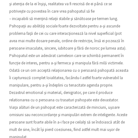
şi atenţia de la ei înşişi, realitatea va fi rescrisă de ei până ce se
potriveşte cu povestea în care vrea psihopatul să fie
– incapabili să menţină relaţii stabile şi sănătoase pe termen lung.
Psihopaţii au abilităţi sociale foarte dezvoltate pentru a-şi ascunde
problema faţă de cei cu care interacţionează la nivel superficial (pot
avea mai multe dosare penale, ordine de restricție, însă ei pozează în
persoane imaculate, sincere, iubitoare și fără de noroc pe lumea asta).
Psihopatul este un adevărat cameleon care se schimbă permanent în
funcție de interes, pentru a-şi fermeca şi manipula fără milă victimele.
Odată ce un om acceptă relaţionarea cu o persoană psihopată aceasta
îi capturează complet loialitatea, facându-l astfel foarte vulnerabil la
manipulare, pentru a-şi îndeplini cu tenacitate agenda proprie.
Dezastrul emotional și material, denigrator, pe care il produce
relationarea cu o persoana cu trasaturi psihopate este devastator.
Viaţa alături de un psihopat este caracterizată de minciuni, uşoare
omisiuni sau neconcordanţe şi manipulări extrem de inteligente. Aceste
persoane sunt foarte abile în a-i face pe ceilalţi să se îndoiască atât de
mult de sine, încât îşi pierd coeziunea, fiind astfel mult mai uşor de
manipulat.