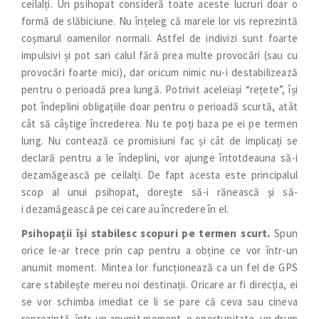
ceilalți. Un psihopat consideră toate aceste lucruri doar o
formă de slăbiciune. Nu înțeleg că marele lor vis reprezintă
coșmarul oamenilor normali. Astfel de indivizi sunt foarte
impulsivi și pot sari calul fără prea multe provocări (sau cu
provocări foarte mici), dar oricum nimic nu-i destabilizează
pentru o perioadă prea lungă. Potrivit aceleiași “rețete”, își
pot îndeplini obligațiile doar pentru o perioadă scurtă, atât
cât să câștige încrederea. Nu te poți baza pe ei pe termen
lung. Nu contează ce promisiuni fac și cât de implicați se
declară pentru a le îndeplini, vor ajunge întotdeauna să-i
dezamăgească pe ceilalți. De fapt acesta este principalul
scop al unui psihopat, dorește să-i rănească și să-
i dezamăgească pe cei care au încredere în el.
Psihopații își stabilesc scopuri pe termen scurt.
Spun
orice le-ar trece prin cap pentru a obține ce vor într-un
anumit moment. Mintea lor funcționează ca un fel de GPS
care stabilește mereu noi destinații. Oricare ar fi direcția, ei
se vor schimba imediat ce li se pare că ceva sau cineva
reprezintă, într-un anumit moment, o oportunitate, un drum