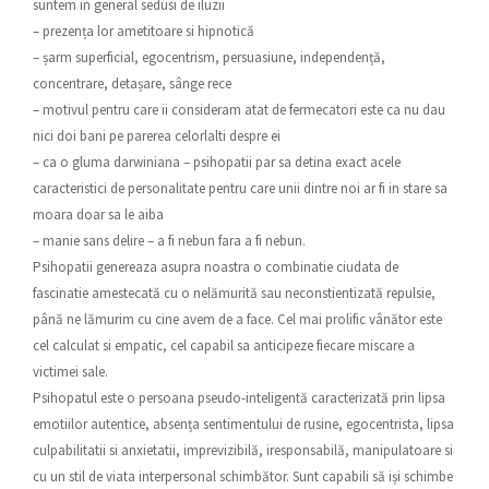
suntem in general sedusi de iluzii
– prezența lor ametitoare si hipnotică
– șarm superficial, egocentrism, persuasiune, independență,
concentrare, detașare, sânge rece
– motivul pentru care ii consideram atat de fermecatori este ca nu dau
nici doi bani pe parerea celorlalti despre ei
– ca o gluma darwiniana – psihopatii par sa detina exact acele
caracteristici de personalitate pentru care unii dintre noi ar fi in stare sa
moara doar sa le aiba
– manie sans delire – a fi nebun fara a fi nebun.
Psihopatii genereaza asupra noastra o combinatie ciudata de
fascinatie amestecată cu o nelămurită sau neconstientizată repulsie,
până ne lămurim cu cine avem de a face. Cel mai prolific vânător este
cel calculat si empatic, cel capabil sa anticipeze fiecare miscare a
victimei sale.
Psihopatul este o persoana pseudo-inteligentă caracterizată prin lipsa
emotiilor autentice, absența sentimentului de rusine, egocentrista, lipsa
culpabilitatii si anxietatii, imprevizibilă, iresponsabilă, manipulatoare si
cu un stil de viata interpersonal schimbător. Sunt capabili să iși schimbe