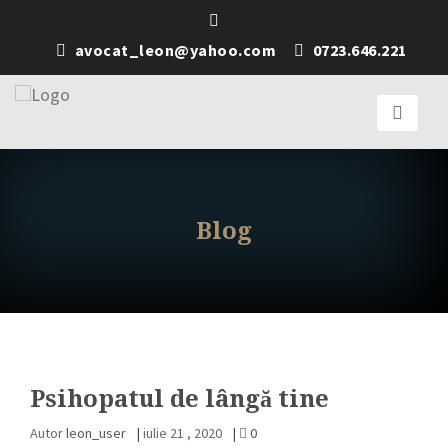
avocat_leon@yahoo.com
0723.646.221
Blog
Psihopatul de lângă tine
Autor
leon_user
|
iulie 21 , 2020
|
0