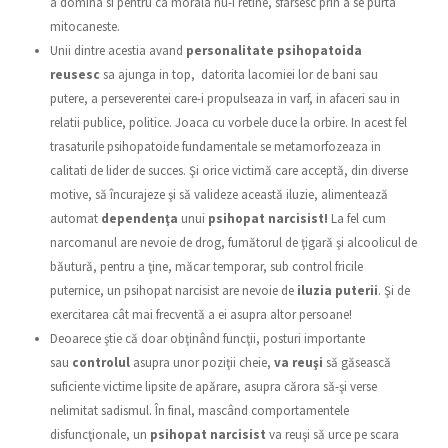
a domina si pentru ca morala nu-i retine, sfarsesc prin a se purta
mitocaneste.
Unii dintre acestia avand
personalitate psihopatoida
reusesc
sa ajunga in top, datorita lacomiei lor de bani sau
putere, a perseverentei care-i propulseaza in varf, in afaceri sau in
relatii publice, politice. Joaca cu vorbele duce la orbire. In acest fel
trasaturile psihopatoide fundamentale se metamorfozeaza in
calitati de lider de succes. Şi orice victimă care acceptă, din diverse
motive, să încurajeze şi să valideze această iluzie, alimentează
automat
dependenţa
unui
psihopat narcisist!
La fel cum
narcomanul are nevoie de drog, fumătorul de ţigară şi alcoolicul de
băutură, pentru a ţine, măcar temporar, sub control fricile
puternice, un psihopat narcisist are nevoie de
iluzia puterii
. Şi de
exercitarea cât mai frecventă a ei asupra altor persoane!
Deoarece ştie că doar obţinând funcţii, posturi importante
sau
controlul
asupra unor poziţii cheie,
va reuşi
să găsească
suficiente victime lipsite de apărare, asupra cărora să-şi verse
nelimitat sadismul. În final, mascând comportamentele
disfuncţionale, un
psihopat narcisist
va reuşi să urce pe scara