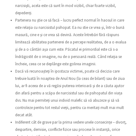
narcisişti, acela este că sunt în mod vizibil, chiar foarte vizibil,
depedenţi.
Partenera nu ştie ce să facă – lucru perfect normal în haosul in care
este relaţia cu narcisistul psihopat. Ea nu stie ce vrea și, într-o bună
masură, cine e și ce vrea să devină. Aceste întrebări fără răspuns
limitează abilitatea partenerei de a percepe realitatea, de a o evalua
şi de a o cântări așa cum este. Păcatul ei primordial este că s-a
îndrăgostit de o imagine, nu de o persoană reală. Când relaţia se
încheie, ceea ce se deplânge este golirea imaginii.
Dacă vă recunoașteţi în ipostaza victimei, poate că decizia care
trebuie luată în noaptea de Anul Nou (la ceas de bilant) sau de ziua
lui, ar fi aceea de a vă regăsi puterea interioară și de a căuta ajutor
din afară pentru a scăpa de narcisistul sau de psihopatul din viața
dvs. Nu mai permiteți unui individ malefic să vă abuzeze și să vă
controleze pentru tot restul vieții, pentru ca meritați mult mai mult
decat atât.
Indiferent cât de grave par la prima vedere unele consecinţe – divorţ,
despartire, demisie, conflicte fizice sau procese în instanţă, orice