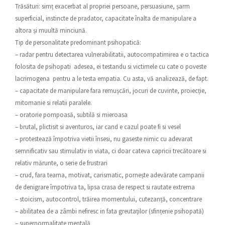
Trăsături: simț exacerbat al propriei persoane, persuasiune, șarm
superficial, instincte de pradator, capacitate înalta de manipulare a
altora și muultă minciună.
Tip de personalitate predominant psihopatică:
– radar pentru detectarea vulnerabilitatii, autocompatimirea e o tactica
folosita de psihopati adesea, ei testandu si victimele cu cate o poveste
lacrimogena pentru a le testa empatia. Cu asta, vă analizează, de fapt.
– capacitate de manipulare fara remușcări, jocuri de cuvinte, proiecție,
mitomanie si relatii paralele.
– oratorie pompoasă, subtilă si mieroasa
– brutal, plictisit si aventuros, iar cand e cazul poate fi si vesel
– protestează împotriva vietii însesi, nu gaseste nimic cu adevarat
semnificativ sau stimulativ in viata, ci doar cateva capricii trecătoare si
relativ mărunte, o serie de frustrari
– crud, fara teama, motivat, carismatic, pornește adevărate campanii
de denigrare împotriva ta, lipsa crasa de respect si rautate extrema
– stoicism, autocontrol, trăirea momentului, cutezanță, concentrare
– abilitatea de a zâmbi nefiresc in fata greutaților (sfințenie psihopată)
– supernormalitate mentală