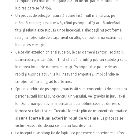
compune cea mai bună faţadă alături de un partener orbit de
iubirea care se înfiripă.
Un proces de selecţie naturală apare însă mult mai târziu, pe
măsură ce relaţia evoluează, când psihopatul îşi arată adevărata
faţă şi relaţia este supusă unor încercări. Psihopaţii nu pot forma
relaţii emoţionale de ataşament cu alţii, dar pot mima extrem de
bine aceste relaţii.
Celor din exterior, chiar si rudelor, le par oameni săritori, sociabili,
de încredere, încântători. Tind să aibă familii şi job-uri stabile şi sunt
în marea lor parte oameni educaţi. Psihopatul se poate detaşa
rapid şi uşor de acţiunile lui, neavand empatie şi implicându-se
emoţional într-un grad foarte mic.
Spre deosebire de psihopati, narcisistii sunt concentrati doar asupra
personalitatii lor. Ei sunt centrul universului, vei gravita in jurul axei
lor. Sunt manipulativi in incercarea de a obtine ceea ce doresc si
formeaza relatii toxice. Trecutul lor este plin de momente dramatice
si
sunt foarte buni actori in rolul de victime
. Le place sa se
victimizeze, intotdeaua ceilalti au fost de vina.
La inceput ti se plang tie de faptul ca partenerele anterioare au fost