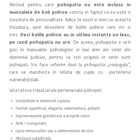
Motivul pentru care
psihopatia nu este inclusa in
manualele de boli psihice
consta in faptul ca ea este o
trasatura de personalitate. Adica te nasti si mori cu aceasta
trasatura, spre deosebire de bolile psihice care vin si
trec.
Deci bolile psihice au in ultima instanta un leac,
pe cand psihopatia nu are.
De aceea, psihopatia o veti
gasi in manualele psihologilor si mai ales ale celor din
domeniul judiciar, pentru ca toti ucigasii in serie sunt
psihopati. Voi face referire doar la psihopatia „conjugala”,
care se manifesta in relatia de cuplu cu partenerul
vulnerabil/slab.
Iata cateva trasaturi ale partenerului psihopat:
Volubilitate in exteriorul cuplului
Farmec superficial, eleganta vestimentara, pedant
Supraevaluarea grandioasa a propriei valori
Siret / manipulativ
Lipsa remuscarilor sau a sentimentului de vina
Afectiune superficiala