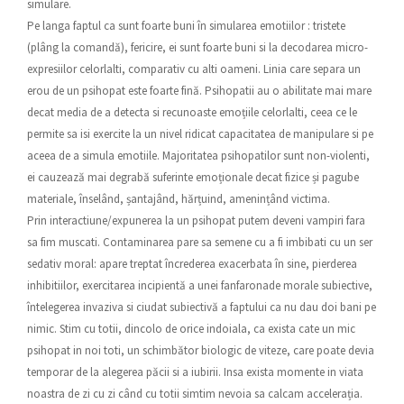
simulare.
Pe langa faptul ca sunt foarte buni în simularea emotiilor : tristete
(plâng la comandă), fericire, ei sunt foarte buni si la decodarea micro-
expresiilor celorlalti, comparativ cu alti oameni. Linia care separa un
erou de un psihopat este foarte fină. Psihopatii au o abilitate mai mare
decat media de a detecta si recunoaste emoțiile celorlalti, ceea ce le
permite sa isi exercite la un nivel ridicat capacitatea de manipulare si pe
aceea de a simula emotiile. Majoritatea psihopatilor sunt non-violenti,
ei cauzează mai degrabă suferinte emoționale decat fizice și pagube
materiale, înselând, șantajând, hărțuind, amenințând victima.
Prin interactiune/expunerea la un psihopat putem deveni vampiri fara
sa fim muscati. Contaminarea pare sa semene cu a fi imbibati cu un ser
sedativ moral: apare treptat încrederea exacerbata în sine, pierderea
inhibitiilor, exercitarea incipientă a unei fanfaronade morale subiective,
întelegerea invaziva si ciudat subiectivă a faptului ca nu dau doi bani pe
nimic. Stim cu totii, dincolo de orice indoiala, ca exista cate un mic
psihopat in noi toti, un schimbător biologic de viteze, care poate devia
temporar de la alegerea păcii si a iubirii. Insa exista momente in viata
noastra de zi cu zi când cu totii simtim nevoia sa calcam accelerația.