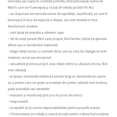
vinovăţie sau ruşine în contexte potrivite, fiind preocupaţi numai de
felul în care vor fi percepuţi şi văzuţi de ceilalţi (postări Fb etc)
– au răspunsuri emoţionale numai de suprafaţă, superficiale, pe care le
furnizează în faza de explozie a relaţiei, dar sunt absente in faza
devalorizarii acesteia
– sunt lipsiţi de empatie şi adeseori aspri
– stil de viaţă parazit (fără casă proprie, fără familie, trăind pe spinarea
altora sau cu familie fără implicare)
– leagă relaţii numai cu oamenii de la care au ceva de câştigat la nivel
material, social sau emoţional
– sexualitate promiscuă (pot avea relații intime cu absolut oricine, fără
vreo selecție)
– le lipsesc obiectivele realiste pe termen lung iar obiectivele pe care le
au şi pentru care cer sprijin şi investiţie din partea celuilalt sunt imature,
puţin probabile sau nerealiste
– impulsivi şi nechibzuiţi (pot juca la jocuri de noroc)
– iresponsabili
– incapabili să îşi asume responsabilitatea pentru propriile acţiuni
– îi învinovăţesc pe ceilalţi şi crează poveşti pentru a devia învinovăţirea