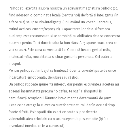
Psihopatii exercita asupra noastra un adevarat magnetism psihologic,
fiind adeseori o combinatie letală (pentru noi) de fortă si inteligență (în
a face rele) sau pseudo-inteligenţă (unii având un vocabular redus,
rotind aceleași cuvinte/reproșuri). Capacitatea lor de a-si fermeca
audienţa este recunoscuta si se combină cu abilitatea de a se concentra
puternic pentru ”a-si duce treaba la bun sfarsit”. Iți spune exact ceea ce
vrei sa auzi. Este ceea ce vrei tu să fie. Copiază fiecare gest al mău,
intelectul mău, moralitatea si chiar gusturile personale. Cel putin la
inceput.
Pentru psihopati, limbajul se limitează doar la cuvinte lipsite de orice
încărcătură emotională, de iubire sau război.
Un psihopat poate spune “te iubesc”, dar pentru el cuvintele acestea au
aceeasi însemnătate precum “o cafea, te rog”. Psihopatul isi
camuflează scorpionul lăuntric intr-o mantie dezarmantă de șarm.
Ceea ce ne atrage la ei este ca sunt foarte naturali dar în acelasi timp
foarte diferiti. Psihopatii stiu exact ce cauta si pot detecta
vulnerabilitatea celorlalți cu o acuratețe mult peste medie (îți fac
inventarul imediat ce te-a cunoscut).