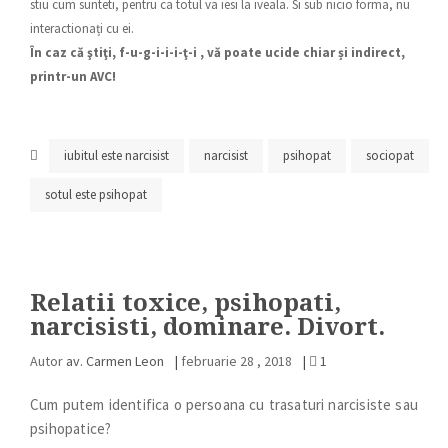
stiu cum sunteti, pentru ca totul va iesi la iveala. Si sub nicio forma, nu
interactionați cu ei.
În caz că ştiţi, f-u-g-i-i-i-ţ-i , vă poate ucide chiar și indirect,
printr-un AVC!
iubitul este narcisist
narcisist
psihopat
sociopat
sotul este psihopat
Relatii toxice, psihopati,
narcisisti, dominare. Divort.
Autor
av. Carmen Leon
|
februarie 28 , 2018
|
1
Cum putem identifica o persoana cu trasaturi narcisiste sau
psihopatice?