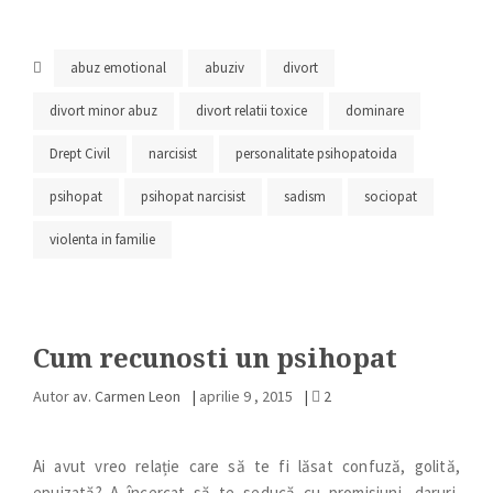
abuz emotional
abuziv
divort
divort minor abuz
divort relatii toxice
dominare
Drept Civil
narcisist
personalitate psihopatoida
psihopat
psihopat narcisist
sadism
sociopat
violenta in familie
Cum recunosti un psihopat
Autor
av. Carmen Leon
|
aprilie 9 , 2015
|
2
Ai avut vreo relație care să te fi lăsat confuză, golită,
epuizată? A încercat să te seducă cu promisiuni, daruri,