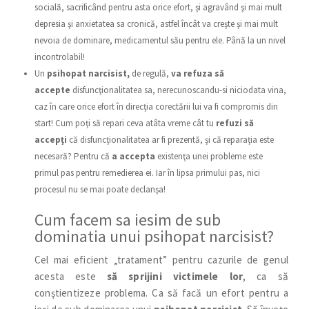
socială, sacrificând pentru asta orice efort, şi agravând şi mai mult
depresia şi anxietatea sa cronică, astfel încât va creşte şi mai mult
nevoia de dominare, medicamentul său pentru ele. Până la un nivel
incontrolabil!
Un
psihopat narcisist,
de regulă,
va refuza să
accepte
disfuncţionalitatea sa, nerecunoscandu-si niciodata vina,
caz în care orice efort în direcţia corectării lui va fi compromis din
start! Cum poţi să repari ceva atâta vreme cât tu
refuzi să
accepţi
că disfuncţionalitatea ar fi prezentă, şi că reparaţia este
necesară? Pentru că
a accepta
existenţa unei probleme este
primul pas pentru remedierea ei. Iar în lipsa primului pas, nici
procesul nu se mai poate declanşa!
Cum facem sa iesim de sub
dominatia unui psihopat narcisist?
Cel mai eficient „tratament” pentru cazurile de genul
acesta este
să sprijini victimele lor
, ca să
conştientizeze problema. Ca să facă un efort pentru a