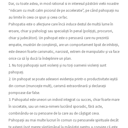
Dar, cu toate astea, in mod rational si in interesul păstrării vietii noastre
“ridicam cu mult calm piciorul de pe acceleratie”, pe când psihopații nu
au limite în ceea ce spun și ceea ce fac.
Psihopatia este o afecțiune care încă induce destul de multă lume în
eroare, chiar și psihologi sau specialiști în penal (polițiști, procurori,
chiar și judecători). Un psihopat este o persoană care nu prezintă
empatie, mustrări de conștiință, are un comportament lipsit de inhibiții,
este deseori foarte carismatic, narcisist, extrem de manipulativ și va face
orice ca să își ducă la îndeplinire un plan.
1. Nu toți psihopații sunt violenți și nu toți oamenii violenți sunt
psihopați.
2. Un psihopat se poate adeseori evidenția printr-o productivitate ieșită
din comun (muncește mult), carismă extraordinară și declarații
pompoase dar false.
3. Psihopatul este uneori un individ integrat cu succes, chiar foarte mare
în societate, sau un neica-nimeni lucrând sporadic, fără acte,
combinându-se cu persoane de la care au de câștigat ceva.
Psihopații au mai multe lucruri în comun cu persoanele spirituale decât
te aștepți (pot merge săptămânal la mânăstiri pentru a convige că este