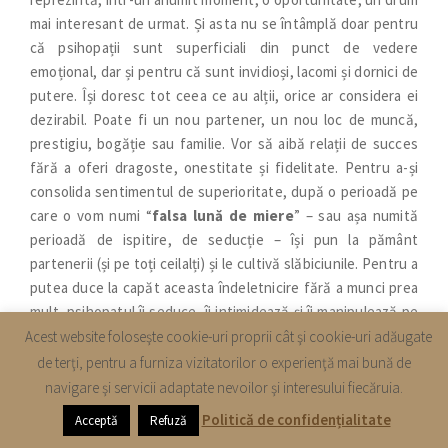
mai interesant de urmat. Și asta nu se întâmplă doar pentru
că psihopații sunt superficiali din punct de vedere
emoțional, dar și pentru că sunt invidioși, lacomi și dornici de
putere. Își doresc tot ceea ce au alții, orice ar considera ei
dezirabil. Poate fi un nou partener, un nou loc de muncă,
prestigiu, bogăție sau familie. Vor să aibă relații de succes
fără a oferi dragoste, onestitate și fidelitate. Pentru a-și
consolida sentimentul de superioritate, după o perioadă pe
care o vom numi “
falsa lună de miere
” – sau așa numită
perioadă de ispitire, de seducție – își pun la pământ
partenerii (și pe toți ceilalți) și le cultivă slăbiciunile. Pentru a
putea duce la capăt aceasta îndeletnicire fără a munci prea
mult, psihopatul îi seduce, îi intimidează și îi manipulează pe
cei din jur, colegi de serviciu sau prieteni. Pentru a se
Acest website foloseşte cookie-uri proprii cât şi cookie-uri adăugate
îmbogăţi nu se dau înapoi de la a comite fraude. În general
de terţi, pentru a furniza vizitatorilor o experienţă mai bună de
vorbind, psihopații nu se pot opri la nimic și la nimeni, pentru
navigare şi servicii adaptate nevoilor şi interesului fiecăruia.
că au nevoie constantă să-și schimbe interesul. Mai
Politică de confidențialitate
Acceptă
Refuză
devreme sau mai târziu oricum vor simți insatisfacție, se vor