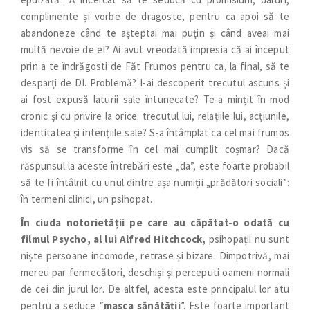
complimente și vorbe de dragoste, pentru ca apoi să te
abandoneze când te așteptai mai puțin și când aveai mai
multă nevoie de el? Ai avut vreodată impresia că ai început
prin a te îndrăgosti de Făt Frumos pentru ca, la final, să te
desparți de Dl. Problemă? I-ai descoperit trecutul ascuns și
ai fost expusă laturii sale întunecate? Te-a mințit în mod
cronic și cu privire la orice: trecutul lui, relațiile lui, acțiunile,
identitatea și intențiile sale? S-a întâmplat ca cel mai frumos
vis să se transforme în cel mai cumplit coșmar? Dacă
răspunsul la aceste întrebări este „da”, este foarte probabil
să te fi întâlnit cu unul dintre așa numiții „prădători sociali”:
în termeni clinici, un psihopat.
În ciuda notorietății pe care au căpătat-o odată cu
filmul Psycho, al lui Alfred Hitchcock,
psihopații nu sunt
niște persoane incomode, retrase și bizare. Dimpotrivă, mai
mereu par fermecători, deschiși și perceputi oameni normali
de cei din jurul lor. De altfel, acesta este principalul lor atu
pentru a seduce “
masca sănătății
”. Este foarte important