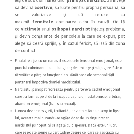
ieşi de sub dominarea unui
psihopat narcisist
. Să înveţe
să devină
asertive
, să lupte pentru propria persoană, sa
se valorizeze şi să refuze cu
maximă
fermitate
dominarea celor în cauză. Odată
ce
victimele
unui
psihopat narcisist
înţeleg problema,
şi devin conştiente de pericolele la care se expun, pot
alege să ceară sprijin, şi în cazul fericit, să iasă din zona
de conflict.
Finalul relaţiei cu un narcisist este foarte tensionat emoțional, este
punctul culminant al unui lung lanț de umilinţe și subjugare. Este o
răzvrătire a părţilor funcţionale şi sănătoase ale personalităţii
partenerei împotriva tiraniei narcisistului.
Narcisistul psihopat recreează pentru parteneră cadrul emoţional
care l-a format pe el de la început: capriciu, nestatornicie, arbitrar,
abandon emoțional (fizic sau sexual).
Lumea devine nesigură, terifiantă, iar viata ei fara un scop in lipsa
lui, aceasta mai putandu-se agăţa doar de un singur reper:
narcisistul psihopat. Şi se agaţă cu disperare. Dacă este un lucru
care se poate spune cu certitudine despre cei care se asociază cu