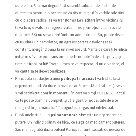
durerea ta. Sau mai degrabă să se simtă suficient de incitat de
durerea ta pentru a o accentua! Va răsuci cuţitul în vechile tale răni
cu o plăcere sadică! Te va transforma fără ezitare într-o victimă. Şi
te va lovi, devaloriza, agresa verbal, fizic şi emoţional prin toate
mijloacele! Şi nu se va opri! Dintr-un admirator al tău, poate deveni
cu uşurinţă un demolator, un agresor care te devalorizează
constant, mergând până la un nivel absurd. Merite pe care ţi le ridica
initial în slăvi, se pot transforma peste noapte în defecte grave, şi
ţinte ale ironiilor lui! Toata lumea te va respecta, el nu o va face, el
va cauta sa te depersonalizeze.
Principala satisfacţie a unui
psihopat narcisist
va fi să te facă
dependent de el. Va duce la nivel de artă această activitate. Şi se va
simţi satisfăcut doar în momentul în care va simţi PUTEREA. Faptul
că te poate domina complet, şi că a găsit o modalitate de a te
obliga să fii „la mâna lui”, îi asigură lui orgasmul intelectual.
După unele studii, un
psihopat narcisist
este un dependent de
putere. Un individ bolnav de frică, ce alege ca medicament puterea.
Sau mai degrabă iluzia puterii! Psihopatii sunt excitati de nevoia de