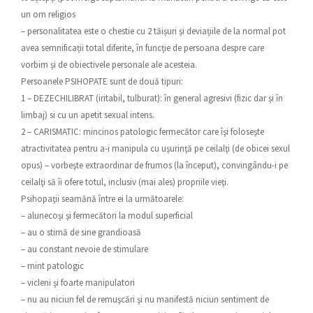
un om religios
– personalitatea este o chestie cu 2 tăișuri și deviațiile de la normal pot
avea semnificații total diferite, în funcție de persoana despre care
vorbim și de obiectivele personale ale acesteia.
Persoanele PSIHOPATE sunt de două tipuri:
1 – DEZECHILIBRAT (iritabil, tulburat): în general agresivi (fizic dar și în
limbaj) si cu un apetit sexual intens.
2 – CARISMATIC: mincinos patologic fermecător care îşi foloseşte
atractivitatea pentru a-i manipula cu uşurinţă pe ceilalţi (de obicei sexul
opus) – vorbeşte extraordinar de frumos (la început), convingându-i pe
ceilalţi să îi ofere totul, inclusiv (mai ales) propriile vieţi.
Psihopaţii seamănă între ei la următoarele:
– alunecoşi şi fermecători la modul superficial
– au o stimă de sine grandioasă
– au constant nevoie de stimulare
– mint patologic
– vicleni şi foarte manipulatori
– nu au niciun fel de remuşcări şi nu manifestă niciun sentiment de