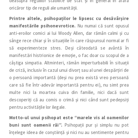
deasupra regulilor stabilite de stat și în general în afara
oricăror tip de reguli ale umanității.
Printre altele, psihopaților le lipsesc cu desăvârșire
manifestările psihonevrotice.
Nu numai că sunt opusul
anti-eroilor comici ai lui Woody Allen, dar rămân calmi și cu
sânge rece chiar și în situațiile în care răspunsul normal ar fi
să experimenteze stres. Deși câteodată se avântă în
manifestări histrionice de emoție, o fac doar cu scopul de a
câștiga simpatia. Altminteri, rămân imperturbabili în situații
de criză, inclusiv în cazul unui divorț sau al unei despărțiri de
o persoană importantă (deși nu prea există vreo persoană
care să fie într-adevăr importantă pentru ei), nu simt prea
multe nici la moartea cuiva din familie, nici dacă sunt
descoperiți că au comis o crimă și nici când sunt pedepsiți
pentru activitățile lor ilegale.
Motto-ul unui psihopat este “marele vis al oamenilor
buni sunt oamenii răi”.
Psihopații pur și simplu nu pot
înțelege ideea de conștiință și nici nu au sentimente pentru