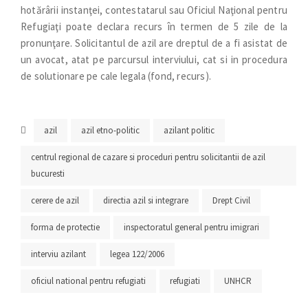
hotărârii instanţei, contestatarul sau Oficiul Naţional pentru
Refugiaţi poate declara recurs în termen de 5 zile de la
pronunţare. Solicitantul de azil are dreptul de a fi asistat de
un avocat, atat pe parcursul interviului, cat si in procedura
de solutionare pe cale legala (fond, recurs).
azil
azil etno-politic
azilant politic
centrul regional de cazare si proceduri pentru solicitantii de azil
bucuresti
cerere de azil
directia azil si integrare
Drept Civil
forma de protectie
inspectoratul general pentru imigrari
interviu azilant
legea 122/2006
oficiul national pentru refugiati
refugiati
UNHCR