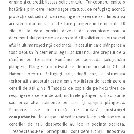
origine şi cu credibilitatea solicitantului. Funcţionarul emite o
hotărâre prin care: recunoaşte statutul de refugiat; acordă
protecţia subsidiară; sau respinge cererea de azil. Împotriva
acestei hotărârii, se poate face plângere în termen de 10
zile de la data primirii dovezii de comunicare sau a
documentului prin care se constată că solicitantul nu se mai
află la ultima reşedinţă declarată. În cazul în care plângerea a
fost depusă în termenul legal, solicitantul are dreptul de a
rămâne pe teritoriul României pe perioada soluţionării
plângerii. Plângerea motivată se depune numai la Oficiul
Naţional pentru Refugiaţi sau, după caz, la structura
teritorială a acestuia care a emis hotărârea de respingere a
cererii de azil şi va fi însoţită de copia de pe hotărârea de
respingere a cererii de azil, motivele plângerii şi înscrisurile
sau orice alte elemente pe care îşi sprijină plângerea.
Plângerea se înaintează de îndată
instanţei
competente
. În etapa judecătorească de solutionare a
cererilor de azil, dezbaterile au loc in sedinta secreta,
respectandu-se principiului confidenţialităţii. Împotriva