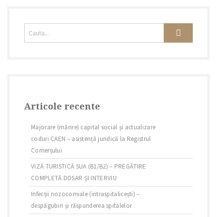
Articole recente
Majorare (mărire) capital social și actualizare
coduri CAEN – asistență juridică la Registrul
Comerțului
VIZĂ TURISTICĂ SUA (B1/B2) – PREGĂTIRE
COMPLETĂ DOSAR ȘI INTERVIU
Infecții nozocomiale (intraspitalicești) –
despăgubiri și răspunderea spitalelor