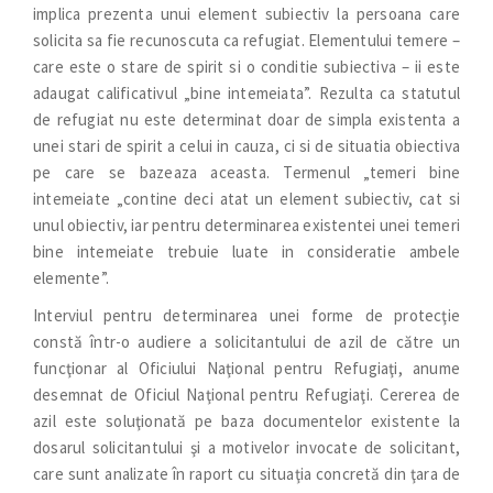
implica prezenta unui element subiectiv la persoana care
solicita sa fie recunoscuta ca refugiat. Elementului temere –
care este o stare de spirit si o conditie subiectiva – ii este
adaugat calificativul „bine intemeiata”. Rezulta ca statutul
de refugiat nu este determinat doar de simpla existenta a
unei stari de spirit a celui in cauza, ci si de situatia obiectiva
pe care se bazeaza aceasta. Termenul „temeri bine
intemeiate „contine deci atat un element subiectiv, cat si
unul obiectiv, iar pentru determinarea existentei unei temeri
bine intemeiate trebuie luate in consideratie ambele
elemente”.
Interviul pentru determinarea unei forme de protecţie
constă într-o audiere a solicitantului de azil de către un
funcţionar al Oficiului Naţional pentru Refugiaţi, anume
desemnat de Oficiul Naţional pentru Refugiaţi. Cererea de
azil este soluţionată pe baza documentelor existente la
dosarul solicitantului şi a motivelor invocate de solicitant,
care sunt analizate în raport cu situaţia concretă din ţara de