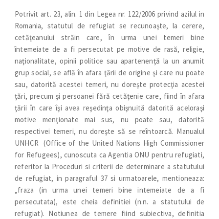
Potrivit art. 23, alin. 1 din Legea nr. 122/2006 privind azilul in
Romania, statutul de refugiat se recunoaşte, la cerere,
cetăţeanului străin care, în urma unei temeri bine
întemeiate de a fi persecutat pe motive de rasă, religie,
naţionalitate, opinii politice sau apartenenţă la un anumit
grup social, se află în afara ţării de origine şi care nu poate
sau, datorită acestei temeri, nu doreşte protecţia acestei
ţări, precum şi persoanei fără cetăţenie care, fiind în afara
ţării în care îşi avea reşedinţa obişnuită datorită aceloraşi
motive menţionate mai sus, nu poate sau, datorită
respectivei temeri, nu doreşte să se reîntoarcă. Manualul
UNHCR (Office of the United Nations High Commissioner
for Refugees), cunoscuta ca Agentia ONU pentru refugiati,
referitor la Proceduri si criterii de determinare a statutului
de refugiat, in paragraful 37 si urmatoarele, mentioneaza:
„fraza (in urma unei temeri bine intemeiate de a fi
persecutata), este cheia definitiei (n.n. a statutului de
refugiat). Notiunea de temere fiind subiectiva, definitia