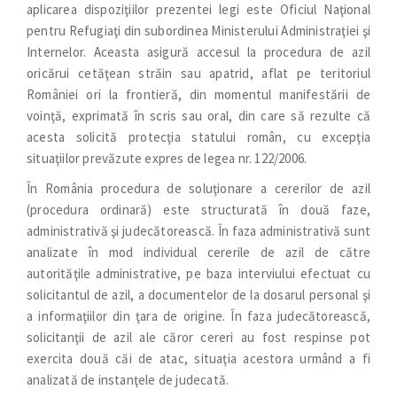
aplicarea dispoziţiilor prezentei legi este Oficiul Naţional
pentru Refugiaţi din subordinea Ministerului Administraţiei şi
Internelor. Aceasta asigură accesul la procedura de azil
oricărui cetăţean străin sau apatrid, aflat pe teritoriul
României ori la frontieră, din momentul manifestării de
voinţă, exprimată în scris sau oral, din care să rezulte că
acesta solicită protecţia statului român, cu excepţia
situaţiilor prevăzute expres de legea nr. 122/2006.
În România procedura de soluţionare a cererilor de azil
(procedura ordinară) este structurată în două faze,
administrativă şi judecătorească. În faza administrativă sunt
analizate în mod individual cererile de azil de către
autorităţile administrative, pe baza interviului efectuat cu
solicitantul de azil, a documentelor de la dosarul personal şi
a informaţiilor din ţara de origine. În faza judecătorească,
solicitanţii de azil ale căror cereri au fost respinse pot
exercita două căi de atac, situaţia acestora urmând a fi
analizată de instanţele de judecată.