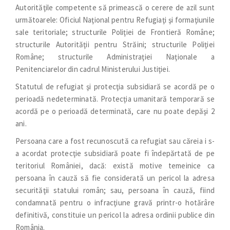
Autorităţile competente să primească o cerere de azil sunt
următoarele: Oficiul Naţional pentru Refugiaţi şi formaţiunile
sale teritoriale; structurile Poliţiei de Frontieră Române;
structurile Autorităţii pentru Străini; structurile Poliţiei
Române; structurile Administraţiei Naţionale a
Penitenciarelor din cadrul Ministerului Justiţiei.
Statutul de refugiat şi protecţia subsidiară se acordă pe o
perioadă nedeterminată. Protecţia umanitară temporară se
acordă pe o perioadă determinată, care nu poate depăşi 2
ani.
Persoana care a fost recunoscută ca refugiat sau căreia i s-
a acordat protecţie subsidiară poate fi îndepărtată de pe
teritoriul României, dacă: există motive temeinice ca
persoana în cauză să fie considerată un pericol la adresa
securităţii statului român; sau, persoana în cauză, fiind
condamnată pentru o infracţiune gravă printr-o hotărâre
definitivă, constituie un pericol la adresa ordinii publice din
România.