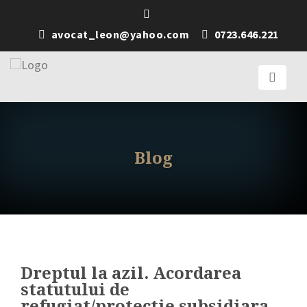
avocat_leon@yahoo.com
0723.646.221
Blog
Dreptul la azil. Acordarea
statutului de
refugiat/protectie subsidiara.