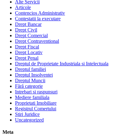
Alte Servicii
Articole
Contencios Administrativ
Contestatii la executare
Drept Bancar
Drept Civil
Drept Comercial
Drept Contraventional
Drept Fiscal
Drept Locativ
Drept Penal
Dreptul de Proprietate Industriala si Intelectuala
Dreptul familiei
Dreptul Insolventei
Dreptul Muncii
Fără categorie
Intrebari si raspunsuri
Mediere familiala
Proprietati Imobiliare
Registrul Comertului
Stiri Juridice
Uncategorized
Meta