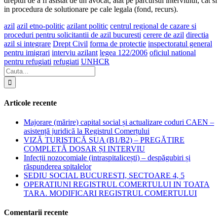
dreptul de a fi asistat de un avocat, atat pe parcursul interviului, cat si
in procedura de solutionare pe cale legala (fond, recurs).
azil
azil etno-politic
azilant politic
centrul regional de cazare si
proceduri pentru solicitantii de azil bucuresti
cerere de azil
directia
azil si integrare
Drept Civil
forma de protectie
inspectoratul general
pentru imigrari
interviu azilant
legea 122/2006
oficiul national
pentru refugiati
refugiati
UNHCR
Articole recente
Majorare (mărire) capital social și actualizare coduri CAEN –
asistență juridică la Registrul Comerțului
VIZĂ TURISTICĂ SUA (B1/B2) – PREGĂTIRE
COMPLETĂ DOSAR ȘI INTERVIU
Infecții nozocomiale (intraspitalicești) – despăgubiri și
răspunderea spitalelor
SEDIU SOCIAL BUCURESTI, SECTOARE 4, 5
OPERATIUNI REGISTRUL COMERTULUI IN TOATA
TARA. MODIFICARI REGISTRUL COMERTULUI
Comentarii recente