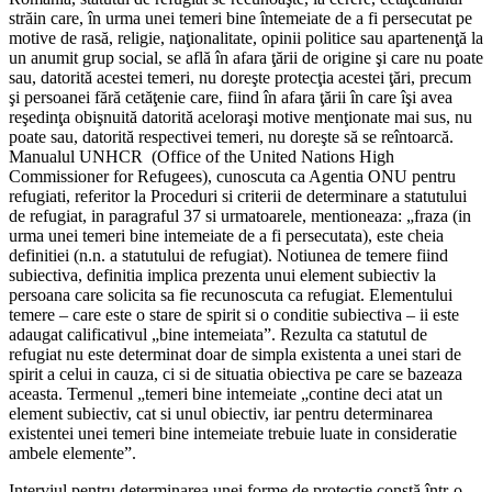
străin care, în urma unei temeri bine întemeiate de a fi persecutat pe
motive de rasă, religie, naţionalitate, opinii politice sau apartenenţă la
un anumit grup social, se află în afara ţării de origine şi care nu poate
sau, datorită acestei temeri, nu doreşte protecţia acestei ţări, precum
şi persoanei fără cetăţenie care, fiind în afara ţării în care îşi avea
reşedinţa obişnuită datorită aceloraşi motive menţionate mai sus, nu
poate sau, datorită respectivei temeri, nu doreşte să se reîntoarcă.
Manualul UNHCR (Office of the United Nations High
Commissioner for Refugees), cunoscuta ca Agentia ONU pentru
refugiati, referitor la Proceduri si criterii de determinare a statutului
de refugiat, in paragraful 37 si urmatoarele, mentioneaza: „fraza (in
urma unei temeri bine intemeiate de a fi persecutata), este cheia
definitiei (n.n. a statutului de refugiat). Notiunea de temere fiind
subiectiva, definitia implica prezenta unui element subiectiv la
persoana care solicita sa fie recunoscuta ca refugiat. Elementului
temere – care este o stare de spirit si o conditie subiectiva – ii este
adaugat calificativul „bine intemeiata”. Rezulta ca statutul de
refugiat nu este determinat doar de simpla existenta a unei stari de
spirit a celui in cauza, ci si de situatia obiectiva pe care se bazeaza
aceasta. Termenul „temeri bine intemeiate „contine deci atat un
element subiectiv, cat si unul obiectiv, iar pentru determinarea
existentei unei temeri bine intemeiate trebuie luate in consideratie
ambele elemente”.
Interviul pentru determinarea unei forme de protecţie constă într-o