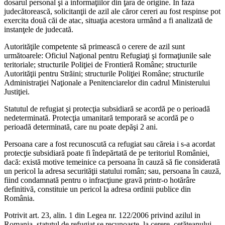
dosarul personal şi a informaţiilor din ţara de origine. În faza
judecătorească, solicitanţii de azil ale căror cereri au fost respinse pot
exercita două căi de atac, situaţia acestora urmând a fi analizată de
instanţele de judecată.
Autorităţile competente să primească o cerere de azil sunt
următoarele: Oficiul Naţional pentru Refugiaţi şi formaţiunile sale
teritoriale; structurile Poliţiei de Frontieră Române; structurile
Autorităţii pentru Străini; structurile Poliţiei Române; structurile
Administraţiei Naţionale a Penitenciarelor din cadrul Ministerului
Justiţiei.
Statutul de refugiat şi protecţia subsidiară se acordă pe o perioadă
nedeterminată. Protecţia umanitară temporară se acordă pe o
perioadă determinată, care nu poate depăşi 2 ani.
Persoana care a fost recunoscută ca refugiat sau căreia i s-a acordat
protecţie subsidiară poate fi îndepărtată de pe teritoriul României,
dacă: există motive temeinice ca persoana în cauză să fie considerată
un pericol la adresa securităţii statului român; sau, persoana în cauză,
fiind condamnată pentru o infracţiune gravă printr-o hotărâre
definitivă, constituie un pericol la adresa ordinii publice din
România.
Potrivit art. 23, alin. 1 din Legea nr. 122/2006 privind azilul in
Romania, statutul de refugiat se recunoaşte, la cerere, cetăţeanului