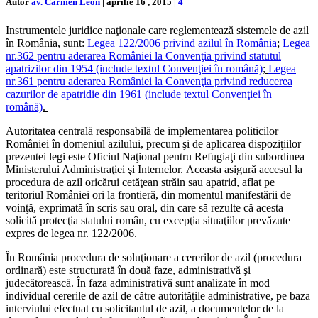
Autor
av. Carmen Leon
|
aprilie 16 , 2015
|
4
Instrumentele juridice naţionale care reglementează sistemele de azil
în România, sunt:
Legea 122/2006 privind azilul în România
;
Legea
nr.362 pentru aderarea României la Convenţia privind statutul
apatrizilor din 1954 (include textul Convenţiei în română)
;
Legea
nr.361 pentru aderarea României la Convenţia privind reducerea
cazurilor de apatridie din 1961 (include textul Convenţiei în
română)
.
Autoritatea centrală responsabilă de implementarea politicilor
României în domeniul azilului, precum şi de aplicarea dispoziţiilor
prezentei legi este Oficiul Naţional pentru Refugiaţi din subordinea
Ministerului Administraţiei şi Internelor. Aceasta asigură accesul la
procedura de azil oricărui cetăţean străin sau apatrid, aflat pe
teritoriul României ori la frontieră, din momentul manifestării de
voinţă, exprimată în scris sau oral, din care să rezulte că acesta
solicită protecţia statului român, cu excepţia situaţiilor prevăzute
expres de legea nr. 122/2006.
În România procedura de soluţionare a cererilor de azil (procedura
ordinară) este structurată în două faze, administrativă şi
judecătorească. În faza administrativă sunt analizate în mod
individual cererile de azil de către autorităţile administrative, pe baza
interviului efectuat cu solicitantul de azil, a documentelor de la