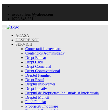
avocat_leon@yahoo.com
0723.646.221
ACASA
DESPRE NOI
SERVICII
Contestatii la executare
Contencios Administrativ
Drept Bancar
Drept Civil
Drept Comercial
Drept Contraventional
Dreptul Familiei
Drept Fiscal
Dreptul Insolventei
Drept Locativ
Dreptul de Proprietate Industriala si Intelectuala
Dreptul Muncii
Fond Funciar
Proprietati Imobiliare