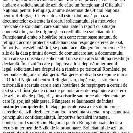
audiere a solicitantului de azil de către un funcţionar al Oficiului
Naţional pentru Refugiaţi, anume desemnat de Oficiul Naţional
pentru Refugiaţi. Cererea de azil este soluţionată pe baza
documentelor existente la dosarul solicitantului şi a motivelor
invocate de solicitant, care sunt analizate în raport cu situaţia
concretă din ţara de origine şi cu credibilitatea solicitantului.
Funcţionarul emite o hotărâre prin care: recunoaşte statutul de
refugiat; acordă protecţia subsidiară; sau respinge cererea de azil.
Împotriva acestei hotărârii, se poate face plângere în termen de 10
zile de la data primirii dovezii de comunicare sau a documentului
prin care se constată că solicitantul nu se mai află la ultima reşedinţă
declarată. În cazul în care plângerea a fost depusă în termenul
legal, solicitantul are dreptul de a rămâne pe teritoriul României pe
perioada soluţionării plângerii. Plângerea motivată se depune numai
la Oficiul Naţional pentru Refugiaţi sau, după caz, la structura
teritorială a acestuia care a emis hotărârea de respingere a cererii de
azil şi va fi însoţită de copia de pe hotărârea de respingere a cererii
de azil, motivele plângerii şi înscrisurile sau orice alte elemente pe
care îşi sprijină plângerea. Plângerea se înaintează de îndată
instanţei competente
. În etapa judecătorească de solutionare a
cererilor de azil, dezbaterile au loc in sedinta secreta, respectandu-se
principiului confidenţialităţii. Împotriva hotărârii instanţei,
contestatarul sau Oficiul Naţional pentru Refugiaţi poate declara
recurs în termen de 5 zile de la pronunţare. Solicitantul de azil are