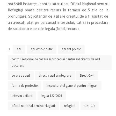
hotărârii instanţei, contestatarul sau Oficiul Naţional pentru
Refugiaţi poate declara recurs în termen de 5 zile de la
pronunţare. Solicitantul de azil are dreptul de a fi asistat de
un avocat, atat pe parcursul interviului, cat si in procedura
de solutionare pe cale legala (fond, recurs).
azil
azil etno-politic
azilant politic
centrul regional de cazare si proceduri pentru solicitantii de azil
bucuresti
cerere de azil
directia azil si integrare
Drept Civil
forma de protectie
inspectoratul general pentru imigrari
interviu azilant
legea 122/2006
oficiul national pentru refugiati
refugiati
UNHCR