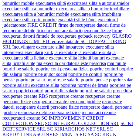
bunurilor mobile
executarea silită
executarea silita a autoturismelor
executarea silita a bunurilor
executarea silita a bunurilor imobiliare
executarea silita a bunurilor mobile
executarea silita imobiliara
executarea silita prin poprire
executări silite bănci
executorul
judecatoresc
FIRE CREDIT
firme de recuperare datorii
firme de
recuperare debite
firme recuperare datorii persoane fizice
firme
recuperari datorii
firmele de recuperare
getback recovery
GLASRO
HOLDINGS LIMITED reprezentata de SC TOP FACTORING
SRL
încuviinţare executare silită
intoarcere executare silita
intoarcerea executarii
kruk
la executare
la executare silita
la
executarea silita
licitatie executare silita
licitatii bunuri executate
silita
licitatii silite
ma executa dar datoria este prescrisa
mai multe
popriri pe salariu
poprire cont persoana fizica
poprire conturi
poprire
din salariu
poprire pe ajutor social
poprire pe conturi
poprire pe
pensie
poprire pe salar
poprire pe salariu
poprire pensie
poprire salar
poprire salariu executare silita
poprirea normei de hrana
poprirea pe
salariu
popriri conturi
popriri din salariu
popriri pe salariu
procedura
recuperare creante
RBS
recuperare creante
recuperare creante
persoane fizice
recuperare creante persoane juridice
recuperare
datorii
recuperare datorii persoane fizice
recuperare datorii persoane
juridice
recuperare debite persoane fizice
recuperari creante
recuperatori creante
SC IMPROVEMENT CREDIT
COLLECTION SRL
SC INTEGRAL COLLECTION SRL
SC KI
DEBTSERVICE SRL
SC KIRIARCHOS NET SRL
SC
KREDYT INKASO INVESTMENTS RO SA
SC KRUK