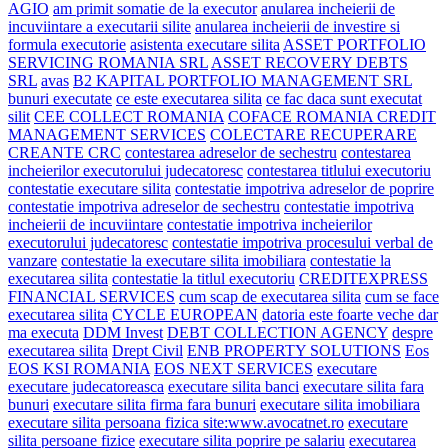
AGIO
am primit somatie de la executor
anularea incheierii de
incuviintare a executarii silite
anularea incheierii de investire si
formula executorie
asistenta executare silita
ASSET PORTFOLIO
SERVICING ROMANIA SRL
ASSET RECOVERY DEBTS
SRL
avas
B2 KAPITAL PORTFOLIO MANAGEMENT SRL
bunuri executate
ce este executarea silita
ce fac daca sunt executat
silit
CEE COLLECT ROMANIA
COFACE ROMANIA CREDIT
MANAGEMENT SERVICES
COLECTARE RECUPERARE
CREANTE CRC
contestarea adreselor de sechestru
contestarea
incheierilor executorului judecatoresc
contestarea titlului executoriu
contestatie executare silita
contestatie impotriva adreselor de poprire
contestatie impotriva adreselor de sechestru
contestatie impotriva
incheierii de incuviintare
contestatie impotriva incheierilor
executorului judecatoresc
contestatie impotriva procesului verbal de
vanzare
contestatie la executare silita imobiliara
contestatie la
executarea silita
contestatie la titlul executoriu
CREDITEXPRESS
FINANCIAL SERVICES
cum scap de executarea silita
cum se face
executarea silita
CYCLE EUROPEAN
datoria este foarte veche dar
ma executa
DDM Invest
DEBT COLLECTION AGENCY
despre
executarea silita
Drept Civil
ENB PROPERTY SOLUTIONS
Eos
EOS KSI ROMANIA
EOS NEXT SERVICES
executare
executare judecatoreasca
executare silita banci
executare silita fara
bunuri
executare silita firma fara bunuri
executare silita imobiliara
executare silita persoana fizica site:www.avocatnet.ro
executare
silita persoane fizice
executare silita poprire pe salariu
executarea