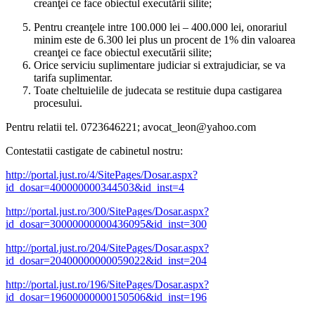
creanţei ce face obiectul executării silite;
Pentru creanţele intre 100.000 lei – 400.000 lei, onorariul
minim este de 6.300 lei plus un procent de 1% din valoarea
creanţei ce face obiectul executării silite;
Orice serviciu suplimentare judiciar si extrajudiciar, se va
tarifa suplimentar.
Toate cheltuielile de judecata se restituie dupa castigarea
procesului.
Pentru relatii tel. 0723646221; avocat_leon@yahoo.com
Contestatii castigate de cabinetul nostru:
http://portal.just.ro/4/SitePages/Dosar.aspx?
id_dosar=400000000344503&id_inst=4
http://portal.just.ro/300/SitePages/Dosar.aspx?
id_dosar=30000000000436095&id_inst=300
http://portal.just.ro/204/SitePages/Dosar.aspx?
id_dosar=20400000000059022&id_inst=204
http://portal.just.ro/196/SitePages/Dosar.aspx?
id_dosar=19600000000150506&id_inst=196