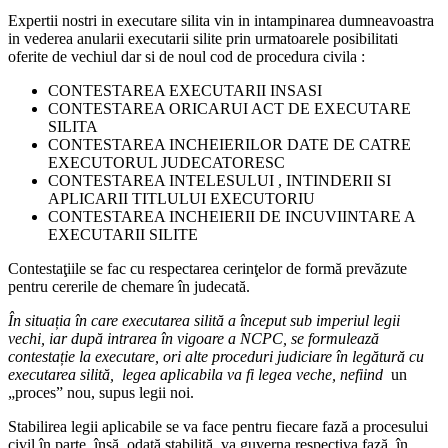
Expertii nostri in executare silita vin in intampinarea dumneavoastra
in vederea anularii executarii silite prin urmatoarele posibilitati
oferite de vechiul dar si de noul cod de procedura civila :
CONTESTAREA EXECUTARII INSASI
CONTESTAREA ORICARUI ACT DE EXECUTARE
SILITA
CONTESTAREA INCHEIERILOR DATE DE CATRE
EXECUTORUL JUDECATORESC
CONTESTAREA INTELESULUI , INTINDERII SI
APLICARII TITLULUI EXECUTORIU
CONTESTAREA INCHEIERII DE INCUVIINTARE A
EXECUTARII SILITE
Contestaţiile se fac cu respectarea cerinţelor de formă prevăzute
pentru cererile de chemare în judecată.
În situația în care executarea silită a început sub imperiul legii
vechi, iar după intrarea în vigoare a NCPC, se formulează
contestație la executare, ori alte proceduri judiciare în legătură cu
executarea silită, legea aplicabila va fi legea veche, nefiind
un
„proces” nou, supus legii noi.
Stabilirea legii aplicabile se va face pentru fiecare fază a procesului
civil în parte, însă, odată stabilită, va guverna respectiva fază, în