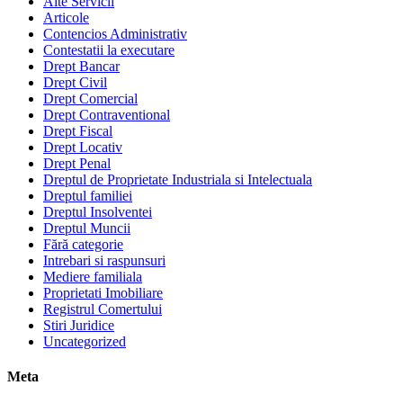
Alte Servicii
Articole
Contencios Administrativ
Contestatii la executare
Drept Bancar
Drept Civil
Drept Comercial
Drept Contraventional
Drept Fiscal
Drept Locativ
Drept Penal
Dreptul de Proprietate Industriala si Intelectuala
Dreptul familiei
Dreptul Insolventei
Dreptul Muncii
Fără categorie
Intrebari si raspunsuri
Mediere familiala
Proprietati Imobiliare
Registrul Comertului
Stiri Juridice
Uncategorized
Meta