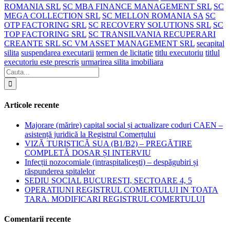
ROMANIA SRL
SC MBA FINANCE MANAGEMENT SRL
SC
MEGA COLLECTION SRL
SC MELLON ROMANIA SA
SC
OTP FACTORING SRL
SC RECOVERY SOLUTIONS SRL
SC
TOP FACTORING SRL
SC TRANSILVANIA RECUPERARI
CREANTE SRL SC VM ASSET MANAGEMENT SRL
secapital
silita
suspendarea executarii
termen de licitatie
titlu executoriu
titlul
executoriu este prescris
urmarirea silita imobiliara
Articole recente
Majorare (mărire) capital social și actualizare coduri CAEN –
asistență juridică la Registrul Comerțului
VIZĂ TURISTICĂ SUA (B1/B2) – PREGĂTIRE
COMPLETĂ DOSAR ȘI INTERVIU
Infecții nozocomiale (intraspitalicești) – despăgubiri și
răspunderea spitalelor
SEDIU SOCIAL BUCURESTI, SECTOARE 4, 5
OPERATIUNI REGISTRUL COMERTULUI IN TOATA
TARA. MODIFICARI REGISTRUL COMERTULUI
Comentarii recente