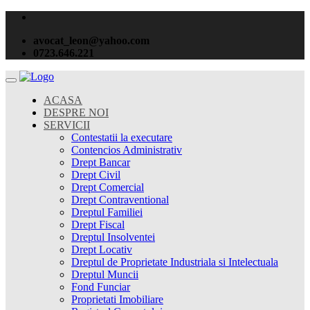
avocat_leon@yahoo.com
0723.646.221
ACASA
DESPRE NOI
SERVICII
Contestatii la executare
Contencios Administrativ
Drept Bancar
Drept Civil
Drept Comercial
Drept Contraventional
Dreptul Familiei
Drept Fiscal
Dreptul Insolventei
Drept Locativ
Dreptul de Proprietate Industriala si Intelectuala
Dreptul Muncii
Fond Funciar
Proprietati Imobiliare