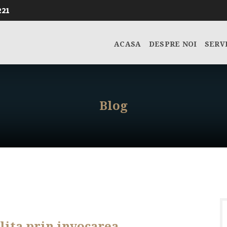
221
ACASA
DESPRE NOI
SERV
Blog
ilita prin invocarea