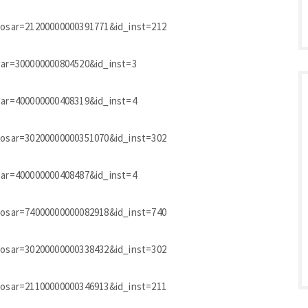
_dosar=21200000000391771&id_inst=212
osar=300000000804520&id_inst=3
osar=400000000408319&id_inst=4
_dosar=30200000000351070&id_inst=302
osar=400000000408487&id_inst=4
_dosar=74000000000082918&id_inst=740
_dosar=30200000000338432&id_inst=302
_dosar=21100000000346913&id_inst=211