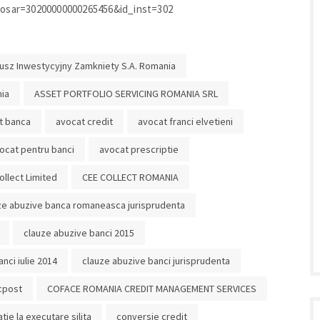
_dosar=30200000000265456&id_inst=302
usz Inwestycyjny Zamkniety S.A. Romania
ia
ASSET PORTFOLIO SERVICING ROMANIA SRL
t banca
avocat credit
avocat franci elvetieni
ocat pentru banci
avocat prescriptie
ollect Limited
CEE COLLECT ROMANIA
ze abuzive banca romaneasca jurisprudenta
clauze abuzive banci 2015
nci iulie 2014
clauze abuzive banci jurisprudenta
cpost
COFACE ROMANIA CREDIT MANAGEMENT SERVICES
tie la executare silita
conversie credit