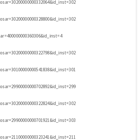
_dosar=30200000000332064&id_inst=302
_dosar=30200000000328800&id_inst=302
osar=400000000360306&id_inst=4
_dosar=30200000000322798&id_inst=302
_dosar=30100000000541838&id_inst=301
_dosar=29900000000702892&id_inst=299
_dosar=30200000000322824&id_inst=302
_dosar=29900000000701921&id_inst=303
_dosar=21100000000323241&id_inst=211