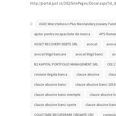
http://portal.just.ro/302/SitePages/Dosar.aspx?id
AGIO Wierztelnosci Plus Niestandaryzowany Fund
ajutor pentru incapacitate de munca
APS Roman
ASSET RECOVERY DEBTS SRL
avocat
avoca
avocat litigii bancare
avocat litigii banci
av
B2 KAPITAL PORTFOLIO MANAGEMENT SRL
CEE C
cesiune ilegala banca
clauze abuzive
clau
clauze abuzive banci
clauze abuzive banci 2014
clauze abuzive banci exemple
clauze abuzive ba
clauze abuzive banci spete
clauze abuzive ban
COLECTARE RECUPERARE CREANTE CRC
contesta