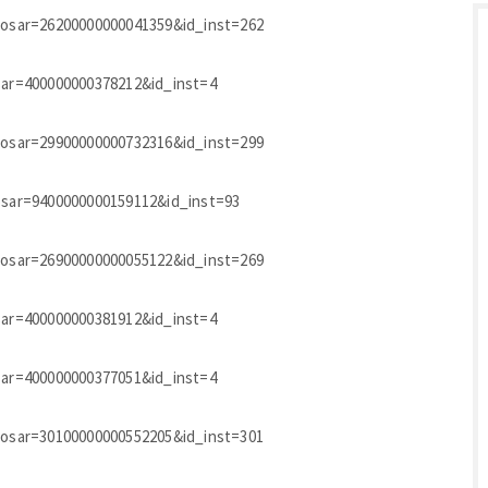
_dosar=26200000000041359&id_inst=262
osar=400000000378212&id_inst=4
_dosar=29900000000732316&id_inst=299
dosar=9400000000159112&id_inst=93
_dosar=26900000000055122&id_inst=269
osar=400000000381912&id_inst=4
osar=400000000377051&id_inst=4
_dosar=30100000000552205&id_inst=301