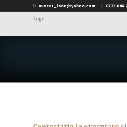
avocat_leon@yahoo.com
0723.646.
Contestatie la executare s