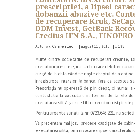
prescriptiei, a lipsei carac
dobanzii abuzive etc. Cont
de recuperare Kruk, SeCap
DDM Invest, GetBack Recov
Credius IFN S.A., FINOPRO 
Autor
av. Carmen Leon
|
august 11 , 2015
|
188
Multe dintre societatile de recuperari creante, isi
executorii prescrise, in cazul in care debitorii nu i
curgă de la data când se naşte dreptul de a obţine 
inregistreze intarzieri la banca, fara ca acestea s
Prescripţia nu operează de plin drept, ci numai la
contestatie la executare in termen de 15 zile de l
executarea silită şi orice titlu executoriu îşi pierde
Pentru urgente sunati la nr. 0723.646.221, nu scrieti
Va prezentam mai jos, procese castigate de cabinet
executarea silita, prin invocarea lipsei caracterului c