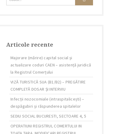
Articole recente
Majorare (mărire) capital social și
actualizare coduri CAEN – asistență juridică
la Registrul Comerțului
VIZĂ TURISTICĂ SUA (B1/B2) – PREGĂTIRE
COMPLETĂ DOSAR ȘI INTERVIU
Infecții nozocomiale (intraspitalicești) –
despăgubiri și răspunderea spitalelor
SEDIU SOCIAL BUCURESTI, SECTOARE 4, 5
OPERATIUNI REGISTRUL COMERTULUI IN
TOATA TARA. MODIFICARI REGISTRUL