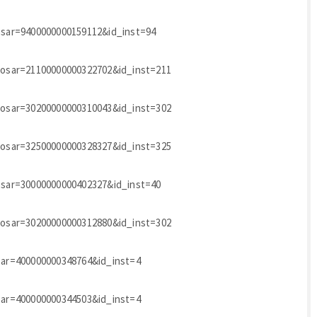
dosar=9400000000159112&id_inst=94
_dosar=21100000000322702&id_inst=211
_dosar=30200000000310043&id_inst=302
_dosar=32500000000328327&id_inst=325
dosar=30000000000402327&id_inst=40
_dosar=30200000000312880&id_inst=302
osar=400000000348764&id_inst=4
osar=400000000344503&id_inst=4