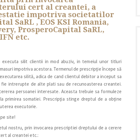
terului cert al creantei, a
estatie impotriva societatilor
ital SaRL , EOS KSI Romania,
ery, ProsperoCapital SaRL,
IFN etc.
 executa silit clientii in mod abuziv, in temeiul unor titluri
au masuri impotriva acestora. Termenul de prescripţie începe să
executarea silită, adica de cand clientul debitor a inceput sa
a fie intrerupte de alte plati sau de recunoasterea creantei.
 cererea persoanei interesate. Aceasta trebuie sa formuleze
a primirea somatiei. Prescripţia stinge dreptul de a obţine
 puterea executorie.
 pe site!
ul nostru, prin invocarea prescriptiei dreptului de a cerere
ert al creantei etc.: