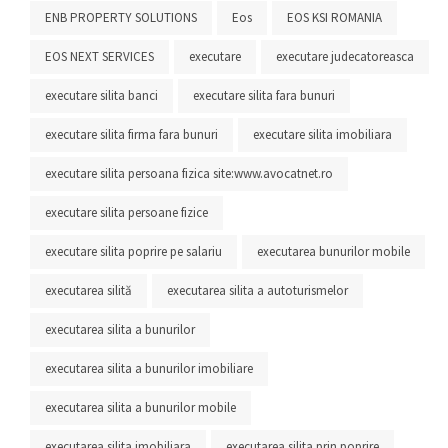
ENB PROPERTY SOLUTIONS
Eos
EOS KSI ROMANIA
EOS NEXT SERVICES
executare
executare judecatoreasca
executare silita banci
executare silita fara bunuri
executare silita firma fara bunuri
executare silita imobiliara
executare silita persoana fizica site:www.avocatnet.ro
executare silita persoane fizice
executare silita poprire pe salariu
executarea bunurilor mobile
executarea silită
executarea silita a autoturismelor
executarea silita a bunurilor
executarea silita a bunurilor imobiliare
executarea silita a bunurilor mobile
executarea silita imobiliara
executarea silita prin poprire