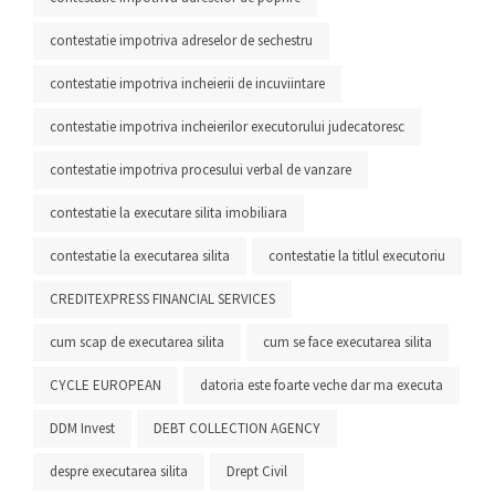
contestatie impotriva adreselor de sechestru
contestatie impotriva incheierii de incuviintare
contestatie impotriva incheierilor executorului judecatoresc
contestatie impotriva procesului verbal de vanzare
contestatie la executare silita imobiliara
contestatie la executarea silita
contestatie la titlul executoriu
CREDITEXPRESS FINANCIAL SERVICES
cum scap de executarea silita
cum se face executarea silita
CYCLE EUROPEAN
datoria este foarte veche dar ma executa
DDM Invest
DEBT COLLECTION AGENCY
despre executarea silita
Drept Civil