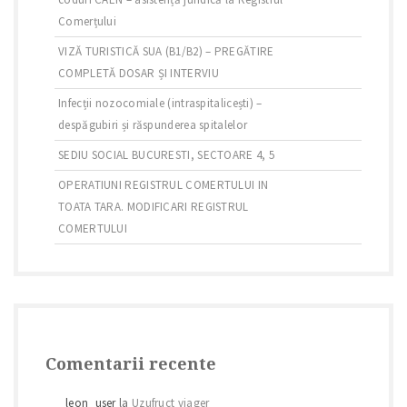
Comerțului
VIZĂ TURISTICĂ SUA (B1/B2) – PREGĂTIRE
COMPLETĂ DOSAR ȘI INTERVIU
Infecții nozocomiale (intraspitalicești) –
despăgubiri și răspunderea spitalelor
SEDIU SOCIAL BUCURESTI, SECTOARE 4, 5
OPERATIUNI REGISTRUL COMERTULUI IN
TOATA TARA. MODIFICARI REGISTRUL
COMERTULUI
Comentarii recente
leon_user
la
Uzufruct viager