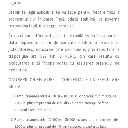
legii noi.
Stabilirea legii aplicabile se va face pentru fiecare fază a
procesului civil în parte, însă, odată stabilită, va guverna
respectiva fază, în integralitatea sa.
În cazul executării silite, va fi aplicabilă legea în vigoare la
data depunerii cererii de executare silită la executorul
judecătoresc, concluzie care se impune, prin raportare la
dispozițiile art. 622 alin. 2 NCPC, din care rezultă că
executarea silită începe odată cu sesizarea organului de
executare.
ONORARII ORIENTATIVE – CONTESTATIE LA EXECUTARE
SILITA
Pentru creanţele intre 4.000 lei – 10.000 lei, onorariul minim este de
2.000 lei plus un procent de 10% din valoarea creanţei ce face
obiectul executării silite;
Pentru creanţele intre 10.000 lei – 50.000 lei, onorariul minim este de
3.000 lei plus un procent de 4% din valoarea creanţei ce face