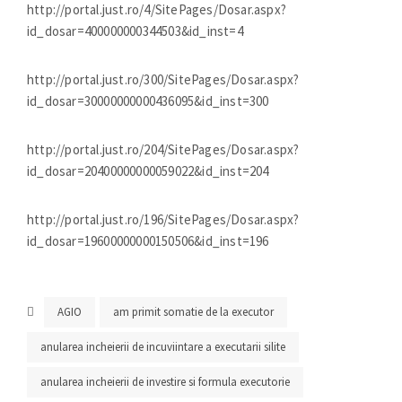
http://portal.just.ro/4/SitePages/Dosar.aspx?
id_dosar=400000000344503&id_inst=4
http://portal.just.ro/300/SitePages/Dosar.aspx?
id_dosar=30000000000436095&id_inst=300
http://portal.just.ro/204/SitePages/Dosar.aspx?
id_dosar=20400000000059022&id_inst=204
http://portal.just.ro/196/SitePages/Dosar.aspx?
id_dosar=19600000000150506&id_inst=196
AGIO
am primit somatie de la executor
anularea incheierii de incuviintare a executarii silite
anularea incheierii de investire si formula executorie