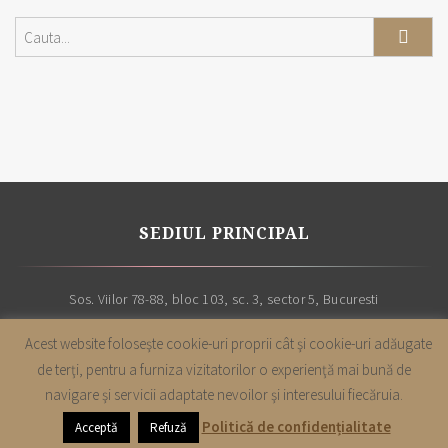
SEDIUL PRINCIPAL
Sos. Viilor 78-88, bloc 103, sc. 3, sector 5, Bucuresti
Acest website foloseşte cookie-uri proprii cât şi cookie-uri adăugate
de terţi, pentru a furniza vizitatorilor o experienţă mai bună de
navigare şi servicii adaptate nevoilor şi interesului fiecăruia.
Copyright |
Cabinet avocatura Leon & Asociatii
| Toate drepturile sunt
Politică de confidențialitate
Acceptă
Refuză
rezervate | 2019