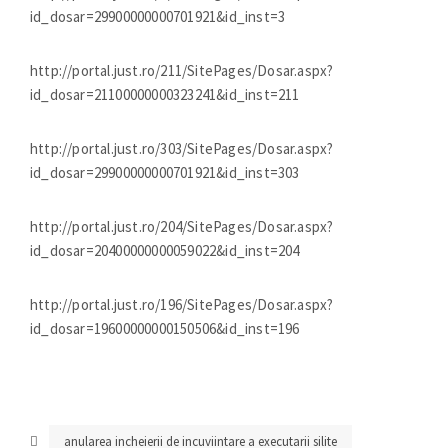
id_dosar=29900000000701921&id_inst=3
http://portal.just.ro/211/SitePages/Dosar.aspx?
id_dosar=21100000000323241&id_inst=211
http://portal.just.ro/303/SitePages/Dosar.aspx?
id_dosar=29900000000701921&id_inst=303
http://portal.just.ro/204/SitePages/Dosar.aspx?
id_dosar=20400000000059022&id_inst=204
http://portal.just.ro/196/SitePages/Dosar.aspx?
id_dosar=19600000000150506&id_inst=196
anularea incheierii de incuviintare a executarii silite