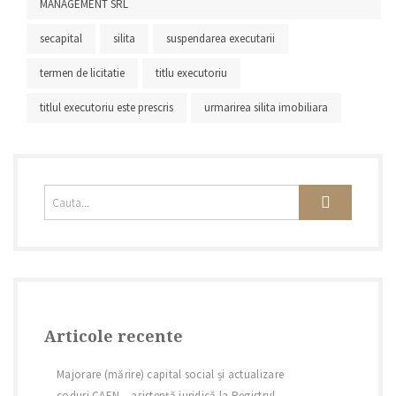
MANAGEMENT SRL
secapital
silita
suspendarea executarii
termen de licitatie
titlu executoriu
titlul executoriu este prescris
urmarirea silita imobiliara
Articole recente
Majorare (mărire) capital social și actualizare
coduri CAEN – asistență juridică la Registrul