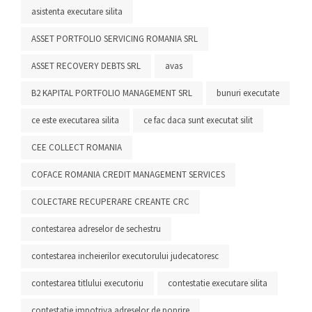
asistenta executare silita
ASSET PORTFOLIO SERVICING ROMANIA SRL
ASSET RECOVERY DEBTS SRL
avas
B2 KAPITAL PORTFOLIO MANAGEMENT SRL
bunuri executate
ce este executarea silita
ce fac daca sunt executat silit
CEE COLLECT ROMANIA
COFACE ROMANIA CREDIT MANAGEMENT SERVICES
COLECTARE RECUPERARE CREANTE CRC
contestarea adreselor de sechestru
contestarea incheierilor executorului judecatoresc
contestarea titlului executoriu
contestatie executare silita
contestatie impotriva adreselor de poprire