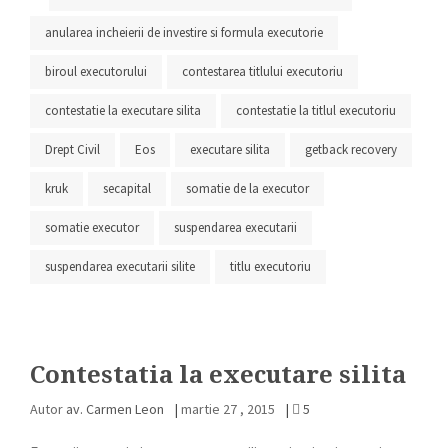
anularea incheierii de investire si formula executorie
biroul executorului
contestarea titlului executoriu
contestatie la executare silita
contestatie la titlul executoriu
Drept Civil
Eos
executare silita
getback recovery
kruk
secapital
somatie de la executor
somatie executor
suspendarea executarii
suspendarea executarii silite
titlu executoriu
Contestatia la executare silita
Autor
av. Carmen Leon
|
martie 27 , 2015
|
5