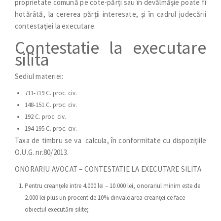
proprietate comună pe cote-părţi sau în devălmăşie poate fi
hotărâtă, la cererea părţii interesate, şi în cadrul judecării
contestaţiei la executare.
Contestatie la executare
silita
Sediul materiei:
711-719 C. proc. civ.
148-151 C. proc. civ.
192 C. proc. civ.
194-195 C. proc. civ.
Taxa de timbru se va calcula, în conformitate cu dispoziţiile
O.U.G. nr.80/2013.
ONORARIU AVOCAT – CONTESTATIE LA EXECUTARE SILITA
Pentru creanţele intre 4.000 lei – 10.000 lei, onorariul minim este de
2.000 lei plus un procent de 10% dinvaloarea creanţei ce face
obiectul executării silite;