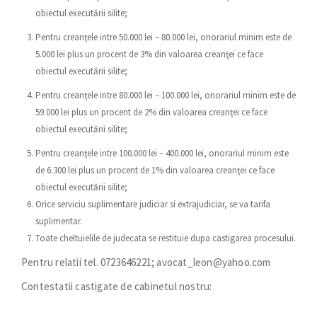
obiectul executării silite;
Pentru creanţele intre 50.000 lei – 80.000 lei, onorariul minim este de
5.000 lei plus un procent de 3% din valoarea creanţei ce face
obiectul executării silite;
Pentru creanţele intre 80.000 lei – 100.000 lei, onorariul minim este de
59.000 lei plus un procent de 2% din valoarea creanţei ce face
obiectul executării silite;
Pentru creanţele intre 100.000 lei – 400.000 lei, onorariul minim este
de 6.300 lei plus un procent de 1% din valoarea creanţei ce face
obiectul executării silite;
Orice serviciu suplimentare judiciar si extrajudiciar, se va tarifa
suplimentar.
Toate cheltuielile de judecata se restituie dupa castigarea procesului.
Pentru relatii tel. 0723646221; avocat_leon@yahoo.com
Contestatii castigate de cabinetul nostru: