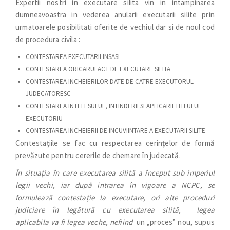
Expertii nostri in executare silita vin in intampinarea
dumneavoastra in vederea anularii executarii silite prin
urmatoarele posibilitati oferite de vechiul dar si de noul cod
de procedura civila :
CONTESTAREA EXECUTARII INSASI
CONTESTAREA ORICARUI ACT DE EXECUTARE SILITA
CONTESTAREA INCHEIERILOR DATE DE CATRE EXECUTORUL
JUDECATORESC
CONTESTAREA INTELESULUI , INTINDERII SI APLICARII TITLULUI
EXECUTORIU
CONTESTAREA INCHEIERII DE INCUVIINTARE A EXECUTARII SILITE
Contestaţiile se fac cu respectarea cerinţelor de formă
prevăzute pentru cererile de chemare în judecată.
În situația în care executarea silită a început sub imperiul
legii vechi, iar după intrarea în vigoare a NCPC, se
formulează contestație la executare, ori alte proceduri
judiciare în legătură cu executarea silită, legea
aplicabila va fi legea veche, nefiind
un „proces” nou, supus