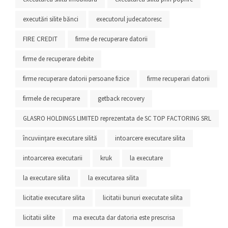
executări silite bănci
executorul judecatoresc
FIRE CREDIT
firme de recuperare datorii
firme de recuperare debite
firme recuperare datorii persoane fizice
firme recuperari datorii
firmele de recuperare
getback recovery
GLASRO HOLDINGS LIMITED reprezentata de SC TOP FACTORING SRL
încuviinţare executare silită
intoarcere executare silita
intoarcerea executarii
kruk
la executare
la executare silita
la executarea silita
licitatie executare silita
licitatii bunuri executate silita
licitatii silite
ma executa dar datoria este prescrisa