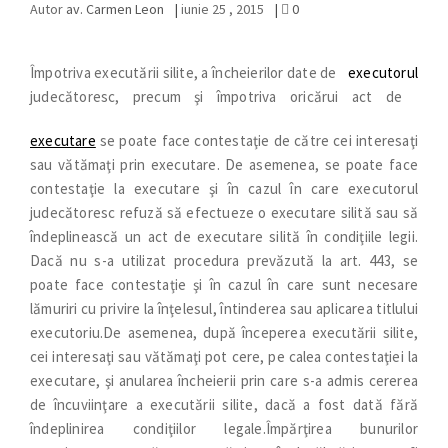
Autor
av. Carmen Leon
|
iunie 25 , 2015
|
0
Împotriva executării silite, a încheierilor date de
executorul
judecătoresc, precum şi împotriva oricărui act de
executare
se poate face contestaţie de către cei interesaţi
sau vătămaţi prin executare. De asemenea, se poate face
contestaţie la executare şi în cazul în care executorul
judecătoresc refuză să efectueze o executare silită sau să
îndeplinească un act de executare silită în condiţiile legii.
Dacă nu s-a utilizat procedura prevăzută la art. 443, se
poate face contestaţie şi în cazul în care sunt necesare
lămuriri cu privire la înţelesul, întinderea sau aplicarea titlului
executoriu.De asemenea, după începerea executării silite,
cei interesaţi sau vătămaţi pot cere, pe calea contestaţiei la
executare, şi anularea încheierii prin care s-a admis cererea
de încuviinţare a executării silite, dacă a fost dată fără
îndeplinirea condiţiilor legale.Împărţirea bunurilor