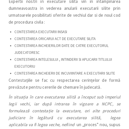
Expertii nostri in executare silita vin in intampinarea
dumneavoastra in vederea anularii executarii silite prin
urmatoarele posibilitati oferite de vechiul dar si de noul cod
de procedura civila :
CONTESTAREA EXECUTARII INSASI
CONTESTAREA ORICARUI ACT DE EXECUTARE SILITA
CONTESTAREA INCHEIERILOR DATE DE CATRE EXECUTORUL
JUDECATORESC
CONTESTAREA INTELESULUI , INTINDERII SI APLICARII TITLULUI
EXECUTORIU
CONTESTAREA INCHEIERII DE INCUVIINTARE A EXECUTARII SILITE
Contestaţiile se fac cu respectarea cerinţelor de formă
prevăzute pentru cererile de chemare în judecată.
În situația în care executarea silită a început sub imperiul
legii vechi, iar după intrarea în vigoare a NCPC, se
formulează contestație la executare, ori alte proceduri
judiciare în legătură cu executarea silită, legea
aplicabila va fi legea veche, nefiind
un „proces” nou, supus