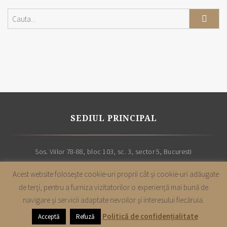
SEDIUL PRINCIPAL
Sos. Viilor 78-88, bloc 103, sc. 3, sector 5, Bucuresti
Acest website foloseşte cookie-uri proprii cât şi cookie-uri adăugate
de terţi, pentru a furniza vizitatorilor o experienţă mai bună de
navigare şi servicii adaptate nevoilor şi interesului fiecăruia.
Copyright |
Cabinet avocatura Leon & Asociatii
| Toate drepturile sunt
Politică de confidențialitate
Acceptă
Refuză
rezervate | 2019