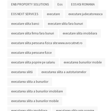
ENB PROPERTY SOLUTIONS
Eos
EOS KSI ROMANIA
EOS NEXT SERVICES
executare
executare judecatoreasca
executare silita banci
executare silita fara bunuri
executare silita firma fara bunuri
executare silita imobiliara
executare silita persoana fizica site:www.avocatnet.ro
executare silita persoane fizice
executare silita poprire pe salariu
executarea bunurilor mobile
executarea silită
executarea silita a autoturismelor
executarea silita a bunurilor
executarea silita a bunurilor imobiliare
executarea silita a bunurilor mobile
executarea silita imobiliara
executarea silita prin poprire