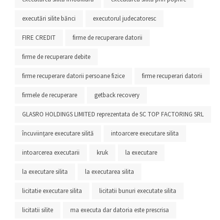
executări silite bănci
executorul judecatoresc
FIRE CREDIT
firme de recuperare datorii
firme de recuperare debite
firme recuperare datorii persoane fizice
firme recuperari datorii
firmele de recuperare
getback recovery
GLASRO HOLDINGS LIMITED reprezentata de SC TOP FACTORING SRL
încuviinţare executare silită
intoarcere executare silita
intoarcerea executarii
kruk
la executare
la executare silita
la executarea silita
licitatie executare silita
licitatii bunuri executate silita
licitatii silite
ma executa dar datoria este prescrisa