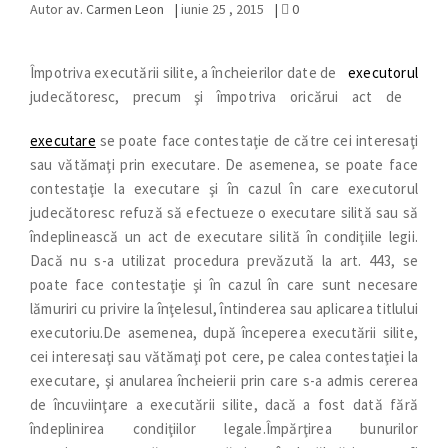
Autor
av. Carmen Leon
|
iunie 25 , 2015
|
0
Împotriva executării silite, a încheierilor date de
executorul
judecătoresc, precum şi împotriva oricărui act de
executare
se poate face contestaţie de către cei interesaţi
sau vătămaţi prin executare. De asemenea, se poate face
contestaţie la executare şi în cazul în care executorul
judecătoresc refuză să efectueze o executare silită sau să
îndeplinească un act de executare silită în condiţiile legii.
Dacă nu s-a utilizat procedura prevăzută la art. 443, se
poate face contestaţie şi în cazul în care sunt necesare
lămuriri cu privire la înţelesul, întinderea sau aplicarea titlului
executoriu.De asemenea, după începerea executării silite,
cei interesaţi sau vătămaţi pot cere, pe calea contestaţiei la
executare, şi anularea încheierii prin care s-a admis cererea
de încuviinţare a executării silite, dacă a fost dată fără
îndeplinirea condiţiilor legale.Împărţirea bunurilor