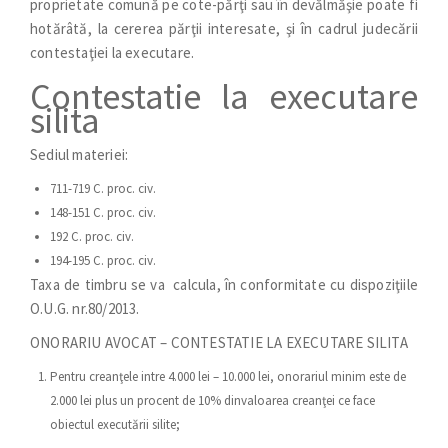
proprietate comună pe cote-părţi sau în devălmăşie poate fi
hotărâtă, la cererea părţii interesate, şi în cadrul judecării
contestaţiei la executare.
Contestatie la executare
silita
Sediul materiei:
711-719 C. proc. civ.
148-151 C. proc. civ.
192 C. proc. civ.
194-195 C. proc. civ.
Taxa de timbru se va calcula, în conformitate cu dispoziţiile
O.U.G. nr.80/2013.
ONORARIU AVOCAT – CONTESTATIE LA EXECUTARE SILITA
Pentru creanţele intre 4.000 lei – 10.000 lei, onorariul minim este de
2.000 lei plus un procent de 10% dinvaloarea creanţei ce face
obiectul executării silite;