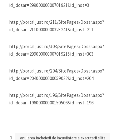
id_dosar=29900000000701921&id_inst=3
http://portal.just.ro/211/SitePages/Dosar.aspx?
id_dosar=21100000000323241&id_inst=211
http://portal.just.ro/303/SitePages/Dosar.aspx?
id_dosar=29900000000701921&id_inst=303
http://portal.just.ro/204/SitePages/Dosar.aspx?
id_dosar=20400000000059022&id_inst=204
http://portal.just.ro/196/SitePages/Dosar.aspx?
id_dosar=19600000000150506&id_inst=196
anularea incheierii de incuviintare a executarii silite