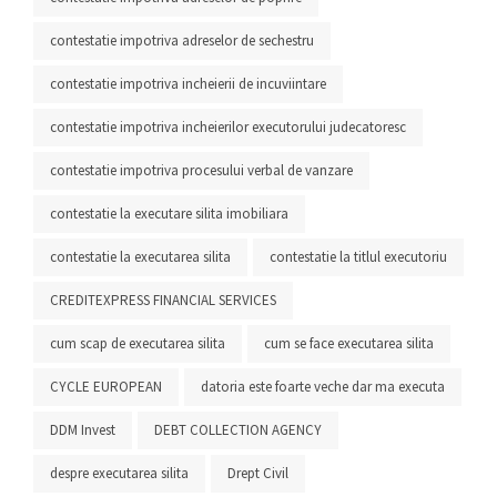
contestatie impotriva adreselor de sechestru
contestatie impotriva incheierii de incuviintare
contestatie impotriva incheierilor executorului judecatoresc
contestatie impotriva procesului verbal de vanzare
contestatie la executare silita imobiliara
contestatie la executarea silita
contestatie la titlul executoriu
CREDITEXPRESS FINANCIAL SERVICES
cum scap de executarea silita
cum se face executarea silita
CYCLE EUROPEAN
datoria este foarte veche dar ma executa
DDM Invest
DEBT COLLECTION AGENCY
despre executarea silita
Drept Civil