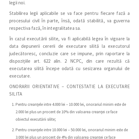
legii noi.
Stabilirea legii aplicabile se va face pentru fiecare fază a
procesului civil în parte, însă, odată stabilită, va guverna
respectiva fază, în integralitatea sa.
În cazul executării silite, va fi aplicabilă legea în vigoare la
data depunerii cererii de executare silită la executorul
judecătoresc, concluzie care se impune, prin raportare la
dispozițiile art. 622 alin. 2 NCPC, din care rezultă că
executarea silită începe odată cu sesizarea organului de
executare.
ONORARII ORIENTATIVE – CONTESTATIE LA EXECUTARE
SILITA
Pentru creanţele intre 4.000 lei – 10.000 lei, onorariul minim este de
2.000 lei plus un procent de 10% din valoarea creanţei ce face
obiectul executării silite;
Pentru creanţele intre 10.000 lei – 50.000 lei, onorariul minim este de
3.000 lei plus un procent de 4% din valoarea creanţei ce face