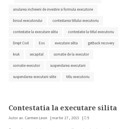
anularea incheierii de investire si formula executorie
biroul executorului
contestarea titlului executoriu
contestatie la executare silita
contestatie la titlul executoriu
Drept Civil
Eos
executare silita
getback recovery
kruk
secapital
somatie de la executor
somatie executor
suspendarea executarii
suspendarea executarii silite
titlu executoriu
Contestatia la executare silita
Autor
av. Carmen Leon
|
martie 27 , 2015
|
5