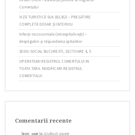
Comerțului
VIZĂ TURISTICĂ SUA (B1/B2) – PREGĂTIRE
COMPLETĂ DOSAR ȘI INTERVIU
Infecții nozocomiale (intraspitalicești) –
despăgubiri și răspunderea spitalelor
SEDIU SOCIAL BUCURESTI, SECTOARE 4, 5
OPERATIUNI REGISTRUL COMERTULUI IN
TOATA TARA. MODIFICARI REGISTRUL
COMERTULUI
Comentarii recente
leon_user
la
Uzufruct viager