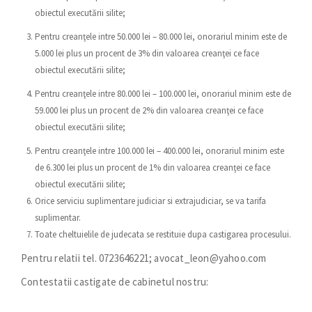
obiectul executării silite;
Pentru creanţele intre 50.000 lei – 80.000 lei, onorariul minim este de
5.000 lei plus un procent de 3% din valoarea creanţei ce face
obiectul executării silite;
Pentru creanţele intre 80.000 lei – 100.000 lei, onorariul minim este de
59.000 lei plus un procent de 2% din valoarea creanţei ce face
obiectul executării silite;
Pentru creanţele intre 100.000 lei – 400.000 lei, onorariul minim este
de 6.300 lei plus un procent de 1% din valoarea creanţei ce face
obiectul executării silite;
Orice serviciu suplimentare judiciar si extrajudiciar, se va tarifa
suplimentar.
Toate cheltuielile de judecata se restituie dupa castigarea procesului.
Pentru relatii tel. 0723646221; avocat_leon@yahoo.com
Contestatii castigate de cabinetul nostru: