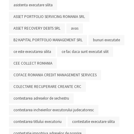
asistenta executare silita
ASSET PORTFOLIO SERVICING ROMANIA SRL
ASSET RECOVERY DEBTS SRL
avas
B2 KAPITAL PORTFOLIO MANAGEMENT SRL
bunuri executate
ce este executarea silita
ce fac daca sunt executat silit
CEE COLLECT ROMANIA
COFACE ROMANIA CREDIT MANAGEMENT SERVICES
COLECTARE RECUPERARE CREANTE CRC
contestarea adreselor de sechestru
contestarea incheierilor executorului judecatoresc
contestarea titlului executoriu
contestatie executare silita
contestatie impotriva adreselor de poprire