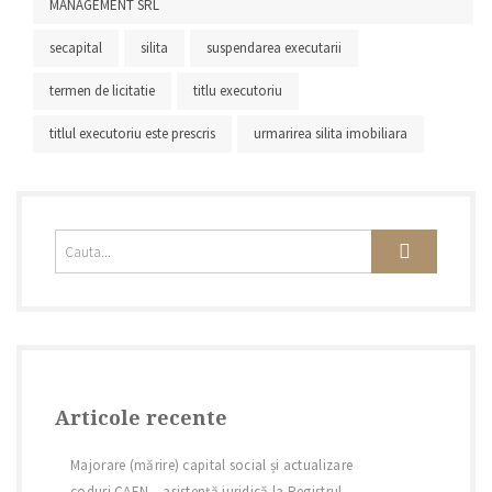
MANAGEMENT SRL
secapital
silita
suspendarea executarii
termen de licitatie
titlu executoriu
titlul executoriu este prescris
urmarirea silita imobiliara
Articole recente
Majorare (mărire) capital social și actualizare
coduri CAEN – asistență juridică la Registrul