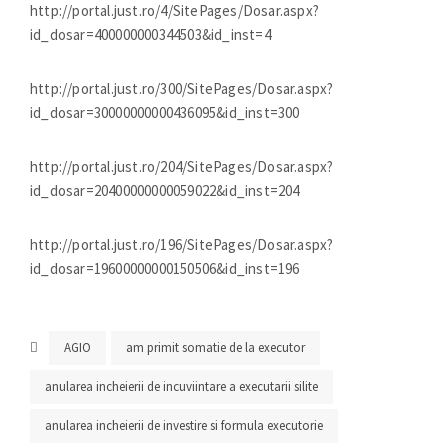
http://portal.just.ro/4/SitePages/Dosar.aspx?
id_dosar=400000000344503&id_inst=4
http://portal.just.ro/300/SitePages/Dosar.aspx?
id_dosar=30000000000436095&id_inst=300
http://portal.just.ro/204/SitePages/Dosar.aspx?
id_dosar=20400000000059022&id_inst=204
http://portal.just.ro/196/SitePages/Dosar.aspx?
id_dosar=19600000000150506&id_inst=196
AGIO
am primit somatie de la executor
anularea incheierii de incuviintare a executarii silite
anularea incheierii de investire si formula executorie