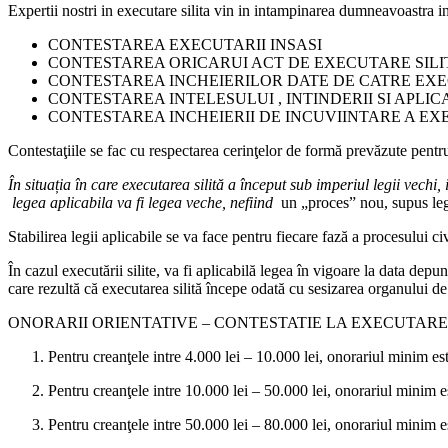
Expertii nostri in executare silita vin in intampinarea dumneavoastra in 
CONTESTAREA EXECUTARII INSASI
CONTESTAREA ORICARUI ACT DE EXECUTARE SILI
CONTESTAREA INCHEIERILOR DATE DE CATRE EX
CONTESTAREA INTELESULUI , INTINDERII SI APLIC
CONTESTAREA INCHEIERII DE INCUVIINTARE A EXE
Contestaţiile se fac cu respectarea cerinţelor de formă prevăzute pentr
În situația în care executarea silită a început sub imperiul legii vechi
legea aplicabila va fi legea veche, nefiind
un „proces” nou, supus leg
Stabilirea legii aplicabile se va face pentru fiecare fază a procesului civ
În cazul executării silite, va fi aplicabilă legea în vigoare la data depu
care rezultă că executarea silită începe odată cu sesizarea organului de
ONORARII ORIENTATIVE – CONTESTATIE LA EXECUTARE 
Pentru creanţele intre 4.000 lei – 10.000 lei, onorariul minim es
Pentru creanţele intre 10.000 lei – 50.000 lei, onorariul minim e
Pentru creanţele intre 50.000 lei – 80.000 lei, onorariul minim e