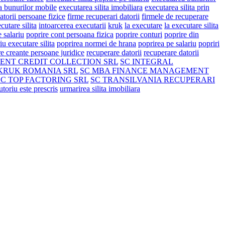
 a bunurilor mobile
executarea silita imobiliara
executarea silita prin
atorii persoane fizice
firme recuperari datorii
firmele de recuperare
cutare silita
intoarcerea executarii
kruk
la executare
la executare silita
 salariu
poprire cont persoana fizica
poprire conturi
poprire din
iu executare silita
poprirea normei de hrana
poprirea pe salariu
popriri
e creante persoane juridice
recuperare datorii
recuperare datorii
ENT CREDIT COLLECTION SRL
SC INTEGRAL
KRUK ROMANIA SRL
SC MBA FINANCE MANAGEMENT
SC TOP FACTORING SRL
SC TRANSILVANIA RECUPERARI
cutoriu este prescris
urmarirea silita imobiliara