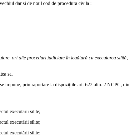
 vechiul dar si de noul cod de procedura civila :
tare, ori alte proceduri judiciare în legătură cu executarea silită,
atea sa.
e se impune, prin raportare la dispozițiile art. 622 alin. 2 NCPC, din
tul executării silite;
tul executării silite;
tul executării silite;