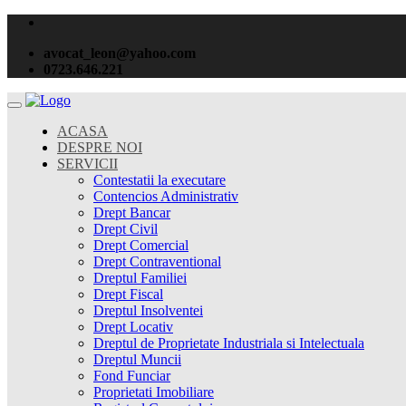
avocat_leon@yahoo.com
0723.646.221
ACASA
DESPRE NOI
SERVICII
Contestatii la executare
Contencios Administrativ
Drept Bancar
Drept Civil
Drept Comercial
Drept Contraventional
Dreptul Familiei
Drept Fiscal
Dreptul Insolventei
Drept Locativ
Dreptul de Proprietate Industriala si Intelectuala
Dreptul Muncii
Fond Funciar
Proprietati Imobiliare