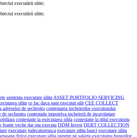
ectul executării silite;
ectul executării silite;
rie
asistenta executare silita
ASSET PORTFOLIO SERVICING
xecutarea silita
ce fac daca sunt executat silit
CEE COLLECT
a adreselor de sechestru
contestarea incheierilor executorului
r de sechestru
contestatie impotriva incheierii de incuviintare
mobiliara
contestatie la executarea silita
contestatie la titlul executoriu
te foarte veche dar ma executa
DDM Invest
DEBT COLLECTION
tare
executare judecatoreasca
executare silita banci
executare silita
persoane fizice
executare silita poprire pe salariu
executarea bunurilor