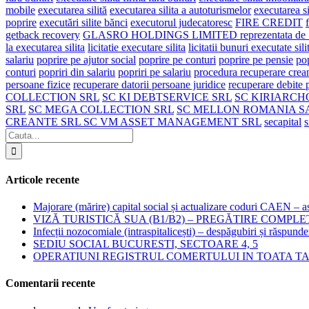
mobile
executarea silită
executarea silita a autoturismelor
executarea si
poprire
executări silite bănci
executorul judecatoresc
FIRE CREDIT
getback recovery
GLASRO HOLDINGS LIMITED reprezentata d
la executarea silita
licitatie executare silita
licitatii bunuri executate sili
salariu
poprire pe ajutor social
poprire pe conturi
poprire pe pensie
pop
conturi
popriri din salariu
popriri pe salariu
procedura recuperare crea
persoane fizice
recuperare datorii persoane juridice
recuperare debite 
COLLECTION SRL
SC KI DEBTSERVICE SRL
SC KIRIARCH
SRL
SC MEGA COLLECTION SRL
SC MELLON ROMANIA S
CREANTE SRL SC VM ASSET MANAGEMENT SRL
secapital
s
Articole recente
Majorare (mărire) capital social și actualizare coduri CAEN – as
VIZĂ TURISTICĂ SUA (B1/B2) – PREGĂTIRE COMPLE
Infecții nozocomiale (intraspitalicești) – despăgubiri și răspunde
SEDIU SOCIAL BUCURESTI, SECTOARE 4, 5
OPERATIUNI REGISTRUL COMERTULUI IN TOATA T
Comentarii recente