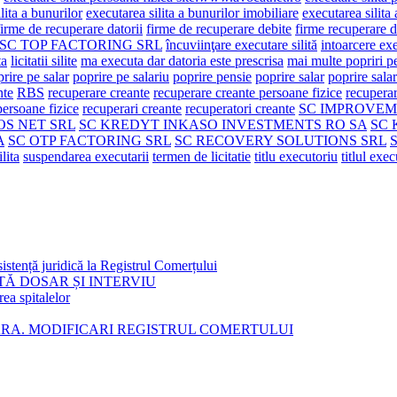
lita a bunurilor
executarea silita a bunurilor imobiliare
executarea silita
firme de recuperare datorii
firme de recuperare debite
firme recuperare d
e SC TOP FACTORING SRL
încuviinţare executare silită
intoarcere exe
ta
licitatii silite
ma executa dar datoria este prescrisa
mai multe popriri pe
rire pe salar
poprire pe salariu
poprire pensie
poprire salar
poprire salar
nte
RBS
recuperare creante
recuperare creante persoane fizice
recuperar
persoane fizice
recuperari creante
recuperatori creante
SC IMPROVEM
OS NET SRL
SC KREDYT INKASO INVESTMENTS RO SA
SC 
A
SC OTP FACTORING SRL
SC RECOVERY SOLUTIONS SRL
ilita
suspendarea executarii
termen de licitatie
titlu executoriu
titlul exe
istență juridică la Registrul Comerțului
TĂ DOSAR ȘI INTERVIU
rea spitalelor
ARA. MODIFICARI REGISTRUL COMERTULUI