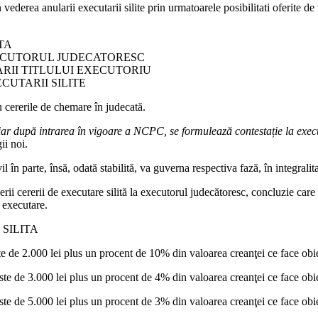
vederea anularii executarii silite prin urmatoarele posibilitati oferite de
TA
ECUTORUL JUDECATORESC
ARII TITLULUI EXECUTORIU
CUTARII SILITE
u cererile de chemare în judecată.
, iar după intrarea în vigoare a NCPC, se formulează contestație la execu
ii noi.
il în parte, însă, odată stabilită, va guverna respectiva fază, în integralit
nerii cererii de executare silită la executorul judecătoresc, concluzie car
 executare.
SILITA
te de 2.000 lei plus un procent de 10% din valoarea creanţei ce face obiec
ste de 3.000 lei plus un procent de 4% din valoarea creanţei ce face obiec
ste de 5.000 lei plus un procent de 3% din valoarea creanţei ce face obiec