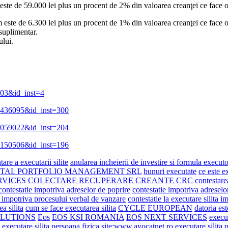
este de 59.000 lei plus un procent de 2% din valoarea creanţei ce face obi
 este de 6.300 lei plus un procent de 1% din valoarea creanţei ce face obi
 suplimentar.
ului.
4503&id_inst=4
00436095&id_inst=300
00059022&id_inst=204
00150506&id_inst=196
are a executarii silite
anularea incheierii de investire si formula executo
ITAL PORTFOLIO MANAGEMENT SRL
bunuri executate
ce este e
RVICES
COLECTARE RECUPERARE CREANTE CRC
contestare
contestatie impotriva adreselor de poprire
contestatie impotriva adreselo
e impotriva procesului verbal de vanzare
contestatie la executare silita i
a silita
cum se face executarea silita
CYCLE EUROPEAN
datoria es
OLUTIONS
Eos
EOS KSI ROMANIA
EOS NEXT SERVICES
execu
executare silita persoana fizica site:www.avocatnet.ro
executare silita 