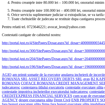
Pentru creanţele intre 80.000 lei – 100.000 lei, onorariul minim 
Pentru creanţele intre 100.000 lei – 400.000 lei, onorariul minim
Orice serviciu suplimentare judiciar si extrajudiciar, se va tarifa
Toate cheltuielile de judecata se restituie dupa castigarea proces
Pentru relatii tel. 0723646221; avocat_leon@yahoo.com
Contestatii castigate de cabinetul nostru:
http://portal.just.ro/4/SitePages/Dosar.aspx?id_dosar=40000000034
http://portal.just.ro/300/SitePages/Dosar.aspx?id_dosar=300000000
http://portal.just.ro/204/SitePages/Dosar.aspx?id_dosar=204000000
http://portal.just.ro/196/SitePages/Dosar.aspx?id_dosar=196000000
AGIO
am primit somatie de la executor
anularea incheierii de incuviint
ROMANIA SRL
ASSET RECOVERY DEBTS SRL
avas
B2 KAP
ROMANIA
COFACE ROMANIA CREDIT MANAGEMENT SE
judecatoresc
contestarea titlului executoriu
contestatie executare silita
contestatie impotriva incheierilor executorului judecatoresc
contestati
CREDITEXPRESS FINANCIAL SERVICES
cum scap de executare
AGENCY
despre executarea silita
Drept Civil
ENB PROPERTY S
fara bunuri
executare silita firma fara bunuri
executare silita imobiliara