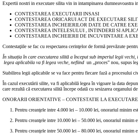
Expertii nostri in executare silita vin in intampinarea dumneavoastra in 
CONTESTAREA EXECUTARII INSASI
CONTESTAREA ORICARUI ACT DE EXECUTARE SILI
CONTESTAREA INCHEIERILOR DATE DE CATRE EX
CONTESTAREA INTELESULUI , INTINDERII SI APLIC
CONTESTAREA INCHEIERII DE INCUVIINTARE A EXE
Contestaţiile se fac cu respectarea cerinţelor de formă prevăzute pentr
În situația în care executarea silită a început sub imperiul legii vechi
legea aplicabila va fi legea veche, nefiind
un „proces” nou, supus leg
Stabilirea legii aplicabile se va face pentru fiecare fază a procesului civ
În cazul executării silite, va fi aplicabilă legea în vigoare la data depu
care rezultă că executarea silită începe odată cu sesizarea organului de
ONORARII ORIENTATIVE – CONTESTATIE LA EXECUTARE 
Pentru creanţele intre 4.000 lei – 10.000 lei, onorariul minim es
Pentru creanţele intre 10.000 lei – 50.000 lei, onorariul minim e
Pentru creanţele intre 50.000 lei – 80.000 lei, onorariul minim e