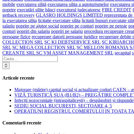
mobile
executarea silită
executarea silita a autoturismelor
executarea si
poprire
executări silite bănci
executorul judecatoresc
FIRE CREDIT
getback recovery
GLASRO HOLDINGS LIMITED reprezentata d
la executarea silita
licitatie executare silita
licitatii bunuri executate sili
salariu
poprire pe ajutor social
poprire pe conturi
poprire pe pensie
pop
conturi
popriri din salariu
popriri pe salariu
procedura recuperare crea
persoane fizice
recuperare datorii persoane juridice
recuperare debite 
COLLECTION SRL
SC KI DEBTSERVICE SRL
SC KIRIARCH
SRL
SC MEGA COLLECTION SRL
SC MELLON ROMANIA S
CREANTE SRL SC VM ASSET MANAGEMENT SRL
secapital
s
Articole recente
Majorare (mărire) capital social și actualizare coduri CAEN – as
VIZĂ TURISTICĂ SUA (B1/B2) – PREGĂTIRE COMPLE
Infecții nozocomiale (intraspitalicești) – despăgubiri și răspunde
SEDIU SOCIAL BUCURESTI, SECTOARE 4, 5
OPERATIUNI REGISTRUL COMERTULUI IN TOATA T
Comentarii recente