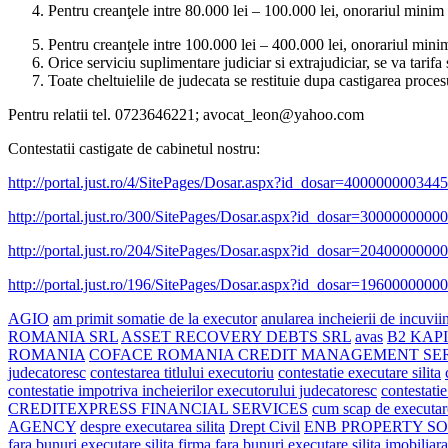
Pentru creanţele intre 80.000 lei – 100.000 lei, onorariul minim 
Pentru creanţele intre 100.000 lei – 400.000 lei, onorariul minim
Orice serviciu suplimentare judiciar si extrajudiciar, se va tarifa
Toate cheltuielile de judecata se restituie dupa castigarea proces
Pentru relatii tel. 0723646221; avocat_leon@yahoo.com
Contestatii castigate de cabinetul nostru:
http://portal.just.ro/4/SitePages/Dosar.aspx?id_dosar=40000000034
http://portal.just.ro/300/SitePages/Dosar.aspx?id_dosar=300000000
http://portal.just.ro/204/SitePages/Dosar.aspx?id_dosar=204000000
http://portal.just.ro/196/SitePages/Dosar.aspx?id_dosar=196000000
AGIO
am primit somatie de la executor
anularea incheierii de incuviint
ROMANIA SRL
ASSET RECOVERY DEBTS SRL
avas
B2 KAP
ROMANIA
COFACE ROMANIA CREDIT MANAGEMENT SE
judecatoresc
contestarea titlului executoriu
contestatie executare silita
contestatie impotriva incheierilor executorului judecatoresc
contestati
CREDITEXPRESS FINANCIAL SERVICES
cum scap de executare
AGENCY
despre executarea silita
Drept Civil
ENB PROPERTY S
fara bunuri
executare silita firma fara bunuri
executare silita imobiliara