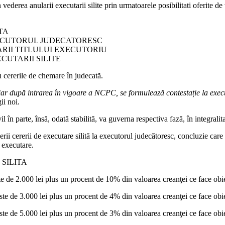
vederea anularii executarii silite prin urmatoarele posibilitati oferite de
TA
ECUTORUL JUDECATORESC
ARII TITLULUI EXECUTORIU
CUTARII SILITE
u cererile de chemare în judecată.
, iar după intrarea în vigoare a NCPC, se formulează contestație la execu
ii noi.
il în parte, însă, odată stabilită, va guverna respectiva fază, în integralit
nerii cererii de executare silită la executorul judecătoresc, concluzie car
 executare.
SILITA
te de 2.000 lei plus un procent de 10% din valoarea creanţei ce face obiec
ste de 3.000 lei plus un procent de 4% din valoarea creanţei ce face obiec
ste de 5.000 lei plus un procent de 3% din valoarea creanţei ce face obiec