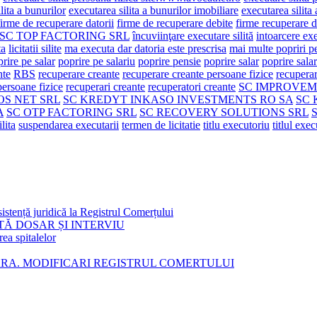
lita a bunurilor
executarea silita a bunurilor imobiliare
executarea silita
firme de recuperare datorii
firme de recuperare debite
firme recuperare d
e SC TOP FACTORING SRL
încuviinţare executare silită
intoarcere exe
ta
licitatii silite
ma executa dar datoria este prescrisa
mai multe popriri pe
rire pe salar
poprire pe salariu
poprire pensie
poprire salar
poprire salar
nte
RBS
recuperare creante
recuperare creante persoane fizice
recuperar
persoane fizice
recuperari creante
recuperatori creante
SC IMPROVEM
OS NET SRL
SC KREDYT INKASO INVESTMENTS RO SA
SC 
A
SC OTP FACTORING SRL
SC RECOVERY SOLUTIONS SRL
ilita
suspendarea executarii
termen de licitatie
titlu executoriu
titlul exe
istență juridică la Registrul Comerțului
TĂ DOSAR ȘI INTERVIU
rea spitalelor
ARA. MODIFICARI REGISTRUL COMERTULUI