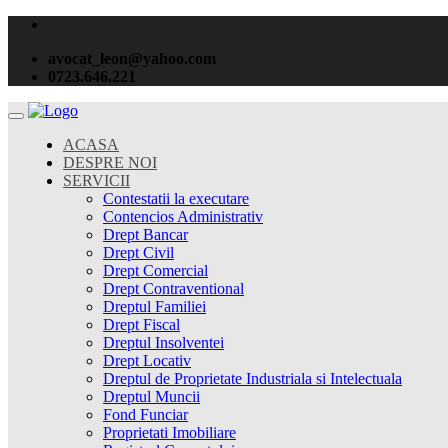
avocat_leon@yahoo.com
0723.646.221
ACASA
DESPRE NOI
SERVICII
Contestatii la executare
Contencios Administrativ
Drept Bancar
Drept Civil
Drept Comercial
Drept Contraventional
Dreptul Familiei
Drept Fiscal
Dreptul Insolventei
Drept Locativ
Dreptul de Proprietate Industriala si Intelectuala
Dreptul Muncii
Fond Funciar
Proprietati Imobiliare