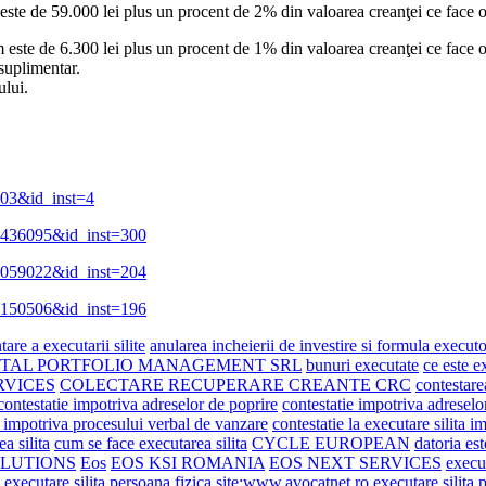
este de 59.000 lei plus un procent de 2% din valoarea creanţei ce face obi
 este de 6.300 lei plus un procent de 1% din valoarea creanţei ce face obi
 suplimentar.
ului.
4503&id_inst=4
00436095&id_inst=300
00059022&id_inst=204
00150506&id_inst=196
are a executarii silite
anularea incheierii de investire si formula executo
ITAL PORTFOLIO MANAGEMENT SRL
bunuri executate
ce este e
RVICES
COLECTARE RECUPERARE CREANTE CRC
contestare
contestatie impotriva adreselor de poprire
contestatie impotriva adreselo
e impotriva procesului verbal de vanzare
contestatie la executare silita i
a silita
cum se face executarea silita
CYCLE EUROPEAN
datoria es
OLUTIONS
Eos
EOS KSI ROMANIA
EOS NEXT SERVICES
execu
executare silita persoana fizica site:www.avocatnet.ro
executare silita 