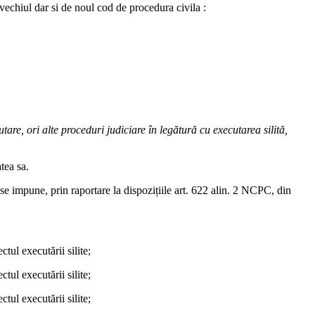
 vechiul dar si de noul cod de procedura civila :
tare, ori alte proceduri judiciare în legătură cu executarea silită,
atea sa.
e se impune, prin raportare la dispozițiile art. 622 alin. 2 NCPC, din
tul executării silite;
tul executării silite;
tul executării silite;