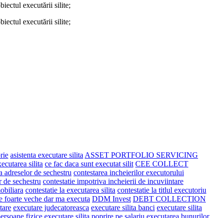
ectul executării silite;
ectul executării silite;
rie
asistenta executare silita
ASSET PORTFOLIO SERVICING
xecutarea silita
ce fac daca sunt executat silit
CEE COLLECT
a adreselor de sechestru
contestarea incheierilor executorului
r de sechestru
contestatie impotriva incheierii de incuviintare
mobiliara
contestatie la executarea silita
contestatie la titlul executoriu
te foarte veche dar ma executa
DDM Invest
DEBT COLLECTION
tare
executare judecatoreasca
executare silita banci
executare silita
persoane fizice
executare silita poprire pe salariu
executarea bunurilor